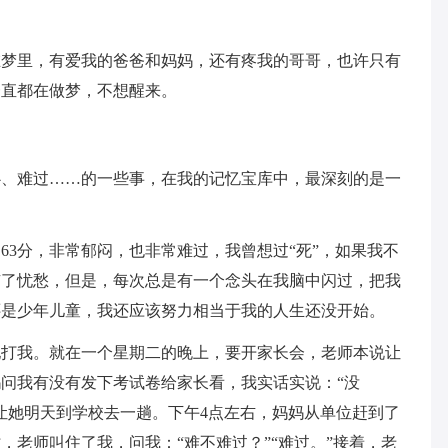
在梦里，有爱我的爸爸和妈妈，还有疼我的哥哥，也许只有
一直都在做梦，不想醒来。
心、难过……的一些事，在我的记忆宝库中，最深刻的是一
63分，非常郁闷，也非常难过，我曾想过“死”，如果我不
有了忧愁，但是，每次总是有一个念头在我脑中闪过，把我
还是少年儿童，我还应该努力相当于我的人生还没开始。
她打我。就在一个星期二的晚上，要开家长会，老师本说让
问我有没有发下考试卷给家长看，我实话实说：“没
让她明天到学校去一趟。下午4点左右，妈妈从单位赶到了
，老师叫住了我，问我：“难不难过？”“难过。”接着，老