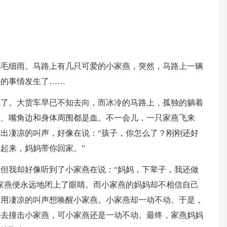
毛毛细雨。马路上有几只可爱的小家燕，突然，马路上一辆
好的事情发生了……
生了。大货车早已不知去向，而冰冷的马路上，孤独的躺着
上、嘴角边和身体周围都是血。不一会儿，一只家燕飞来
出凄凉的叫声，好像在说：“孩子，你怎么了？刚刚还好
起来，妈妈带你回家。”
但我却好像听到了小家燕在说：“妈妈，下辈子，我还做
家燕便永远地闭上了眼睛。而小家燕的妈妈却不相信自己
而用凄凉的叫声想唤醒小家燕。小家燕却一动不动。于是，
头去撞击小家燕，可小家燕还是一动不动。最终，家燕妈妈