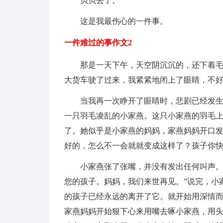
贝贝丢了。
这是我最伤心的一件事。
一件难过的事作文2
那是一天下午，天空阴沉沉的，还下着
大货车驶了过来，我紧紧地闭上了眼睛，不
当我再一次睁开了眼睛时，悲剧已经发
一只羽毛凌乱的小家燕。这只小家燕的羽毛
了。她似乎是小家燕的妈妈，家燕妈妈开口发
好的，怎么不一会就就变成这样了？孩子你快
小家燕张了张嘴，并没有发出任何叫声。
您的孩子。妈妈，我们来世再见。”说完，小
的孩子已经永远的离开了它。就开始用深情
家燕妈妈开始狠下心来用嘴去啄小家燕，用