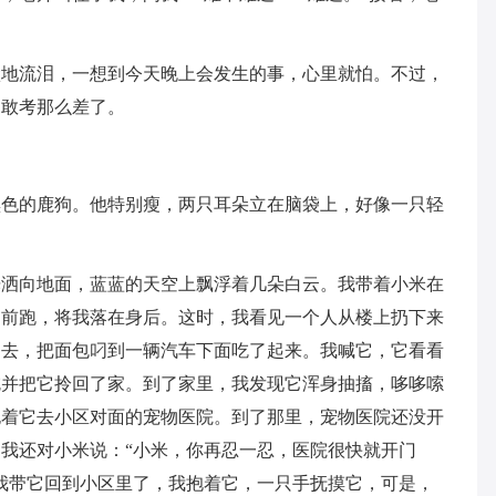
默地流泪，一想到今天晚上会发生的事，心里就怕。不过，
不敢考那么差了。
黑色的鹿狗。他特别瘦，两只耳朵立在脑袋上，好像一只轻
光洒向地面，蓝蓝的天空上飘浮着几朵白云。我带着小米在
向前跑，将我落在身后。这时，我看见一个人从楼上扔下来
过去，把面包叼到一辆汽车下面吃了起来。我喊它，它看看
吃并把它拎回了家。到了家里，我发现它浑身抽搐，哆哆嗦
抱着它去小区对面的宠物医院。到了那里，宠物医院还没开
我还对小米说：“小米，你再忍一忍，医院很快就开门
我带它回到小区里了，我抱着它，一只手抚摸它，可是，