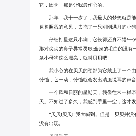
它，因为，那是让我最伤心的。
那年，我十一岁了，我最大的梦想就是能
爸爸照我的意见，去抱了一只刚刚满月的小狗
仔细打量这只小狗，它长得还真不错!一
那对尖尖的鼻子异常灵敏;全身的毛白的没有
条小母狗这么漂亮，就叫贝贝吧!
我小心的在贝贝的颈部为它戴上了一个
铃铛，它一动，铃铛就会发出清脆悦耳的声
一个风和日丽的星期天，我像往常一样
天。不知过了多久，我感到手里一空，这才发
“贝贝!贝贝!”我大喊到。但是，贝贝并
没有出现。