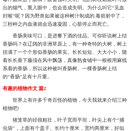
出的烟气，熏入眼中，也会造成失明。为什么叫它“见血
封喉”呢？因为野兽如果被这种树汁制成的.毒箭射中了，
三秒种之内血液就会迅速凝固，心脏停止而死亡。
香肠美味可口，是进餐下酒的佳品。可你听说树上结
香肠吗？在辽阔的非洲草原上，有一种奇特的大树，树上
挂满了一个个形似香肠的果实。长长短短、大大小小，随
着长长垂下藤须在风中飘荡，真像熟食铺中一根根用麻线
系着的香肠，所以这种被叫香肠树。一棵香肠树上结
的“香肠”足有十斤重。
有趣的植物作文 篇2
世界上有许多千奇百怪的植物，今天我就来介绍三种
植物吧!
猪笼草的径很粗壮，叶子宽而平坦，叶尖上有个“捕
虫袋”，上面有个盖子。长约十厘米，宽约两厘米，好似