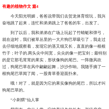
有趣的植物作文 篇4
今天阳光明媚，爸爸说带我们去贺龙体育馆玩，我兴
奋地跳了起来，连忙和弟弟跳上了爸爸的车，出发了。
到了以后，我和弟弟在广场上玩起了竹蜻蜓和弹弓，
就在这时，我们被草丛里的一大片狗巴草吸引了，我走过
去仔细地观察着，发现它的茎又细又长，直直的像一根根
竹子；叶子的.两头尖中间宽，尖尖的像一把宝剑；最特别
的是它那毛茸茸的果实，形状像狗的尾巴。一阵微风吹
过，狗尾巴草在风中翩翩起舞，沙沙作响。我随手摘了一
根狗尾巴草闻了闻，一股青草香迎面扑来。
哦！对了，就是因为它的果实像狗的尾巴，所以才叫
狗尾巴草的。
“小刺猬”仙人掌