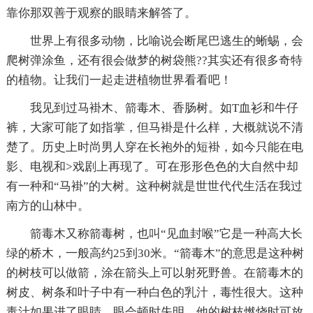
靠你那双善于观察的眼睛来解答了。
世界上有很多动物，比喻说会断尾巴逃生的蜥蜴，会
爬树弹涂鱼，还有很会做梦的树袋熊??其实还有很多奇特
的植物。让我们一起走进植物世界看看吧！
我见到过马褂木、箭毒木、香肠树。如T血衫和牛仔
裤，大家可能了如指掌，但马褂是什么样，大概就说不清
楚了。历史上时尚男人穿在长袍外的短褂，如今只能在电
影、电视和>戏剧上再现了。可在形形色色的大自然中却
有一种和“马褂”的大树。这种树就是世世代代生活在我过
南方的山林中。
箭毒木又称箭毒树，也叫“见血封喉”它是一种高大长
绿的桥木，一般高约25到30米。“箭毒木”的意思是这种树
的树枝可以做箭，涂在箭头上可以射死野兽。在箭毒木的
树皮、树条和叶子中有一种白色的乳汁，毒性很大。这种
毒汁如果进了眼睛，眼会顿时失明。他的树枝燃烧时可放