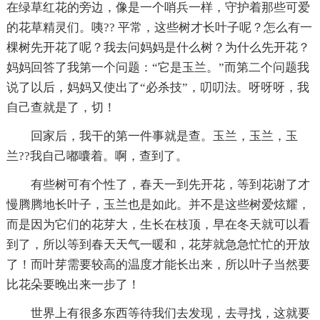
在绿草红花的旁边，像是一个哨兵一样，守护着那些可爱
的花草精灵们。咦?? 平常，这些树才长叶子呢？怎么有一
棵树先开花了呢？我去问妈妈是什么树？为什么先开花？
妈妈回答了我第一个问题：“它是玉兰。”而第二个问题我
说了以后，妈妈又使出了“必杀技”，叨叨法。呀呀呀，我
自己查就是了，切！
回家后，我干的第一件事就是查。玉兰，玉兰，玉
兰??我自己嘟囔着。啊，查到了。
有些树可有个性了，春天一到先开花，等到花谢了才
慢腾腾地长叶子，玉兰也是如此。并不是这些树爱炫耀，
而是因为它们的花芽大，生长在枝顶，早在冬天就可以看
到了，所以等到春天天气一暖和，花芽就急急忙忙的开放
了！而叶芽需要较高的温度才能长出来，所以叶子当然要
比花朵要晚出来一步了！
世界上有很多东西等待我们去发现，去寻找，这就要