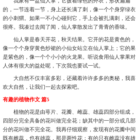
我家有一盆仙人掌，它披着绿色的外衣，形状扁扁
的，一节连着一节，身上还长满了刺，像一个个身穿绿衣
的小刺猬。如果一不小心碰到它，手上会被扎满刺，还会
很疼。我凑过去闻了闻，仙人掌散发出了青青的香味。
仙人掌是春天开花，秋天结果。它开的花是黄色的，
像一个个身穿黄色纱裙的小仙女站立在仙人掌上；它的果
是紫色的，像一个个小小的火龙果。听说食用仙人掌果对
人体有很大的益处呢，下次我也要试一试。
大自然不仅丰富多彩，还藏着许许多多的奥秘，我喜
欢大自然，让我们一起去探索吧。
有趣的植物作文 篇5
植物的花是由萼片、花瓣、雌蕊、雄蕊四部分组成，
四部分完全具备的花叫做完全花；缺其中的一部分或几部
分的花叫做不完全花。我再仔细观察，发现有的花瓣中间
既有雌蕊，也有雄蕊，那是两性花；有的只有雌蕊没有雄