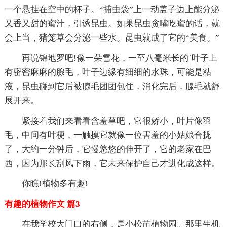
一个悬挂在空中的杯子。“捕虫袋”上一动盖子边上能分泌
又香又甜的蜜汁，引诱昆虫。如果昆虫贪嘴吃蜜的话，就
会上当，猪笼草会分泌一些水。昆虫就成了它的“美食。”
再说锦地罗吧!像一朵雪花，一至八毫米长的`叶子上
有密密麻麻的腺毛，叶子边缘有细细的水珠，可能是粘
液，昆虫碰到它后被腺毛团团包住，消化完后，腺毛就舒
展开来。
紧接着我们来看看含羞草吧，它很娇小，叶片像羽
毛，中间有叶梗，一触摸它就像一位害羞的小姑娘合拢
了，大约一分钟后，它慢悠悠的伸开了，它的老家在巴
西，因为那长刮风下雨，它未来保护自己才进化成这样。
你瞧!植物多有趣!
有趣的植物作文 篇3
在我学校大门口的右侧，是小松苗植物园。那里生机