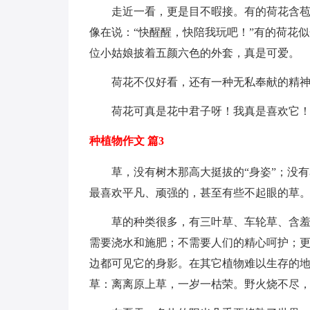
走近一看，更是目不暇接。有的荷花含
像在说：“快醒醒，快陪我玩吧！”有的荷花
位小姑娘披着五颜六色的外套，真是可爱。
荷花不仅好看，还有一种无私奉献的精
荷花可真是花中君子呀！我真是喜欢它
种植物作文 篇3
草，没有树木那高大挺拔的“身姿”；没
最喜欢平凡、顽强的，甚至有些不起眼的草
草的种类很多，有三叶草、车轮草、含
需要浇水和施肥；不需要人们的精心呵护；
边都可见它的身影。在其它植物难以生存的
草：离离原上草，一岁一枯荣。野火烧不尽