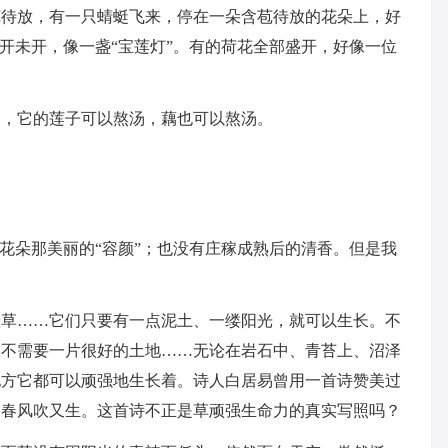
苞待放，有一只蜻蜓飞来，停在一朵含苞待放的花朵上，好
似开未开，像一盏“宝莲灯”。有的荷花全部盛开，好像一位
神，它的莲子可以熬汤，藕也可以熬汤。
！
有花朵那美丽的“容颜”；也没有庄稼成熟后的清香。但是我
。
羞草……它们只要有一点泥土、一缕阳光，就可以生长。不
更不需要一片很好的土地……无论在岩石中、青苔上、沼泽
地方它都可以顽强地生长着。诗人白居易曾用一首诗赞美过
，春风吹又生。这首诗不正是草顽强生命力的真实写照吗？