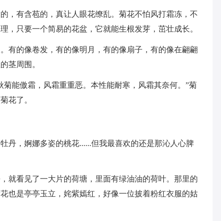
放的，有含苞的，真让人眼花缭乱。菊花不怕风打霜冻，不
护理，只要一个简易的花盆，它就能生根发芽，茁壮成长。
同。有的像卷发，有的像明月，有的像扇子，有的像在翩翩
直的茎周围。
秋菊能傲霜，风霜重重恶。本性能耐寒，风霜其奈何。”菊
欢菊花了。
丹，婀娜多姿的桃花......但我最喜欢的还是那沁人心脾
去，就看见了一大片的荷塘，里面有绿油油的荷叶。那里的
荷花也是亭亭玉立，姹紫嫣红，好像一位披着粉红衣服的姑