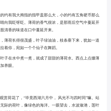
大的约有我大拇指的指甲盖那么大，小的约有五角硬币那么
眼睛向我眨呀眨。薄荷的香气很浓，是那雨后空气中蔓延开
一股清香的味道在口中蔓延开来。
里，薄荷长得很茂盛，叶子绿油油，枝条垂下来，犹如一道
我拉着你，宛如一个个仙子在舞蹈。
片叶子在水中煮一煮，就成了甜甜的薄荷水。西点上点缀薄
更加养眼。
观赏荷花了，“毕竟西湖六月中， 风光不与四时同”嘛。站
望无际的荷叶，像绿色的海洋。一眼望去，水波潋滟，莲叶