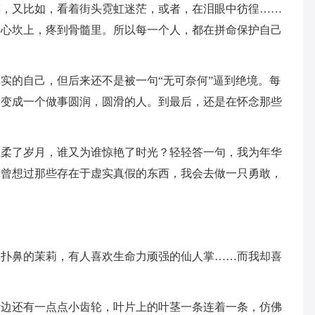
醉，又比如，看着街头霓虹迷茫，或者，在泪眼中彷徨……
到心坎上，疼到骨髓里。所以每一个人，都在拼命保护自己
实的自己，但后来还不是被一句“无可奈何”逼到绝境。每
己变成一个做事圆润，圆滑的人。到最后，还是在怀念那些
温柔了岁月，谁又为谁惊艳了时光？轻轻答一句，我为年华
不曾想过那些存在于虚实真假的东西，我会去做一只勇敢，
香扑鼻的茉莉，有人喜欢生命力顽强的仙人掌……而我却喜
叶边还有一点点小齿轮，叶片上的叶茎一条连着一条，仿佛