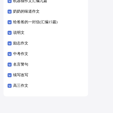
8篇）
机器猫作文汇编九篇
奶奶的味道作文
给爸爸的一封信(汇编15篇)
说明文
励志作文
中考作文
名言警句
续写改写
高三作文