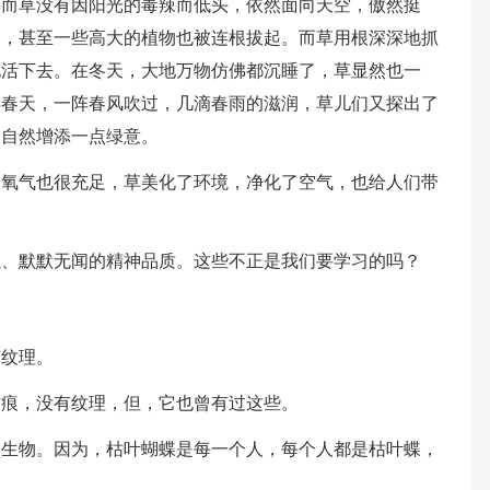
，而草没有因阳光的毒辣而低头，依然面向天空，傲然挺
了，甚至一些高大的植物也被连根拔起。而草用根深深地抓
地活下去。在冬天，大地万物仿佛都沉睡了，草显然也一
年春天，一阵春风吹过，几滴春雨的滋润，草儿们又探出了
大自然增添一点绿意。
，氧气也很充足，草美化了环境，净化了空气，也给人们带
强、默默无闻的精神品质。这些不正是我们要学习的吗？
有纹理。
纹痕，没有纹理，但，它也曾有过这些。
的生物。因为，枯叶蝴蝶是每一个人，每个人都是枯叶蝶，