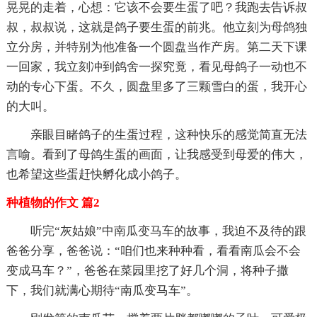
晃晃的走着，心想：它该不会要生蛋了吧？我跑去告诉叔
叔，叔叔说，这就是鸽子要生蛋的前兆。他立刻为母鸽独
立分房，并特别为他准备一个圆盘当作产房。第二天下课
一回家，我立刻冲到鸽舍一探究竟，看见母鸽子一动也不
动的专心下蛋。不久，圆盘里多了三颗雪白的蛋，我开心
的大叫。
亲眼目睹鸽子的生蛋过程，这种快乐的感觉简直无法
言喻。看到了母鸽生蛋的画面，让我感受到母爱的伟大，
也希望这些蛋赶快孵化成小鸽子。
种植物的作文 篇2
听完“灰姑娘”中南瓜变马车的故事，我迫不及待的跟
爸爸分享，爸爸说：“咱们也来种种看，看看南瓜会不会
变成马车？”，爸爸在菜园里挖了好几个洞，将种子撒
下，我们就满心期待“南瓜变马车”。