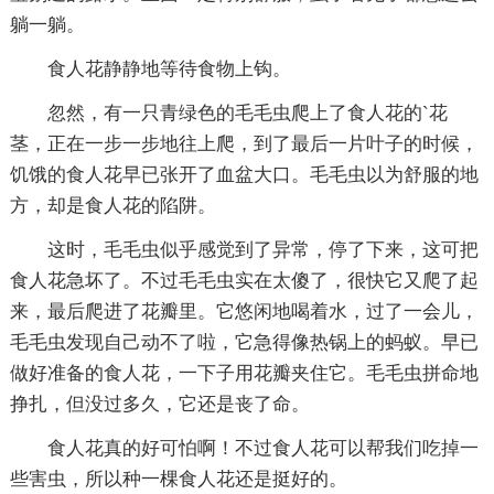
躺一躺。
食人花静静地等待食物上钩。
忽然，有一只青绿色的毛毛虫爬上了食人花的`花
茎，正在一步一步地往上爬，到了最后一片叶子的时候，
饥饿的食人花早已张开了血盆大口。毛毛虫以为舒服的地
方，却是食人花的陷阱。
这时，毛毛虫似乎感觉到了异常，停了下来，这可把
食人花急坏了。不过毛毛虫实在太傻了，很快它又爬了起
来，最后爬进了花瓣里。它悠闲地喝着水，过了一会儿，
毛毛虫发现自己动不了啦，它急得像热锅上的蚂蚁。早已
做好准备的食人花，一下子用花瓣夹住它。毛毛虫拼命地
挣扎，但没过多久，它还是丧了命。
食人花真的好可怕啊！不过食人花可以帮我们吃掉一
些害虫，所以种一棵食人花还是挺好的。