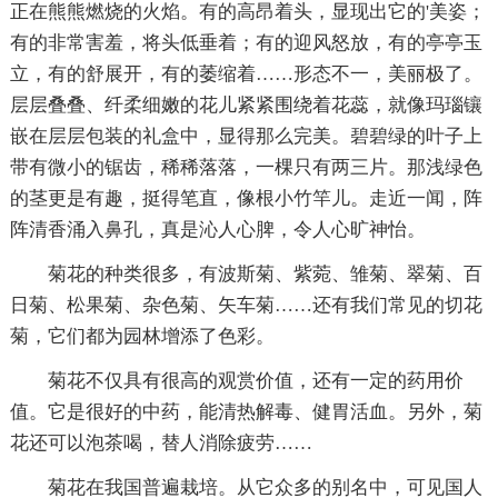
正在熊熊燃烧的火焰。有的高昂着头，显现出它的'美姿；
有的非常害羞，将头低垂着；有的迎风怒放，有的亭亭玉
立，有的舒展开，有的萎缩着……形态不一，美丽极了。
层层叠叠、纤柔细嫩的花儿紧紧围绕着花蕊，就像玛瑙镶
嵌在层层包装的礼盒中，显得那么完美。碧碧绿的叶子上
带有微小的锯齿，稀稀落落，一棵只有两三片。那浅绿色
的茎更是有趣，挺得笔直，像根小竹竿儿。走近一闻，阵
阵清香涌入鼻孔，真是沁人心脾，令人心旷神怡。
菊花的种类很多，有波斯菊、紫菀、雏菊、翠菊、百
日菊、松果菊、杂色菊、矢车菊……还有我们常见的切花
菊，它们都为园林增添了色彩。
菊花不仅具有很高的观赏价值，还有一定的药用价
值。它是很好的中药，能清热解毒、健胃活血。另外，菊
花还可以泡茶喝，替人消除疲劳……
菊花在我国普遍栽培。从它众多的别名中，可见国人