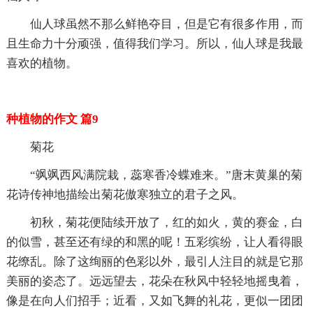
仙人球虽然不那么鲜艳夺目，但是它有很多作用，而
且生命力十分顽强，值得我们学习。所以，仙人球是我最
喜欢的植物。
种植物的作文 篇9
菊花
“飒飒西风满院栽，蕊寒香冷蝶难来。”唐末黄巢的菊
花诗传神地描绘出菊花傲寒独立的君子之风。
初秋，菊花便陆续开放了，红的如火，黄的赛金，白
的似雪，甚至还有绿的和黑的呢！五彩缤纷，让人看得眼
花缭乱。除了这绚丽的色彩以外，最引人注目的就是它那
美丽的姿态了。远远望去，花朵在秋风中轻轻地摇曳着，
像是在向人们招手；近看，又如飞舞的礼花，更似一团团