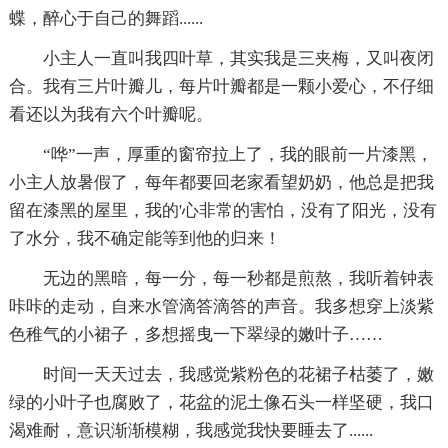
蝶，醉心于自己的舞蹈......
小主人一直叫我四叶草，其实我是三夹梅，又叫夜闭
合。我有三片叶瓣儿，每片叶瓣都是一颗小爱心，不仔细
看还以为我有六个叶瓣呢。
“哗”一声，厚重的窗帘拉上了，我的眼前一片漆黑，
小主人放暑假了，每年都要回老家看望奶奶，他总是把我
留在漆黑的屋里，我的'心非常的害怕，没有了阳光，没有
了水分，我不确定能等到他的归来！
无边的黑暗，每一分，每一秒都是煎熬，我听着钟表
咔咔的走动，自来水管滴答滴答的声音。我多想穿上淡紫
色稚气的小裙子，多想摇曳一下翠绿的嫩叶子……
时间一天天过去，我感觉紫粉色的花裙子枯萎了，嫩
绿的小叶子也腐败了，花盆的泥土像石头一样坚硬，我口
渴难耐，意识渐渐模糊，我感觉我快要睡去了......