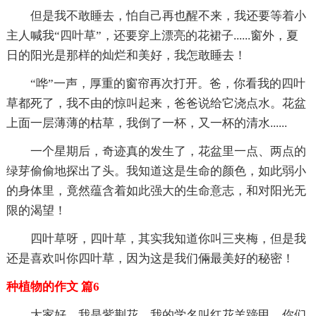
但是我不敢睡去，怕自己再也醒不来，我还要等着小
主人喊我“四叶草”，还要穿上漂亮的花裙子......窗外，夏
日的阳光是那样的灿烂和美好，我怎敢睡去！
“哗”一声，厚重的窗帘再次打开。爸，你看我的四叶
草都死了，我不由的惊叫起来，爸爸说给它浇点水。花盆
上面一层薄薄的枯草，我倒了一杯，又一杯的清水......
一个星期后，奇迹真的发生了，花盆里一点、两点的
绿芽偷偷地探出了头。我知道这是生命的颜色，如此弱小
的身体里，竟然蕴含着如此强大的生命意志，和对阳光无
限的渴望！
四叶草呀，四叶草，其实我知道你叫三夹梅，但是我
还是喜欢叫你四叶草，因为这是我们倆最美好的秘密！
种植物的作文 篇6
大家好，我是紫荆花，我的学名叫红花羊蹄甲，你们