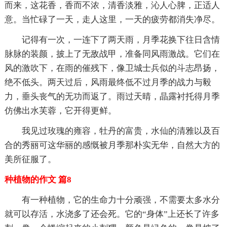
而来，这花香，香而不浓，清香淡雅，沁人心脾，正适人
意。当忙碌了一天，走人这里，一天的疲劳都消失净尽。
记得有一次，一连下了两天雨，月季花换下往日含情
脉脉的装颜，披上了无敌战甲，准备同风雨激战。它们在
风的激吹下，在雨的催残下，像卫城士兵似的斗志昂扬，
绝不低头。两天过后，风雨最终低不过月季的战力与毅
力，垂头丧气的无功而返了。雨过天晴，晶露衬托得月季
仿佛出水芙蓉，它开得更鲜。
我见过玫瑰的雍容，牡丹的富贵，水仙的清雅以及百
合的秀丽可这华丽的感慨被月季那朴实无华，自然大方的
美所征服了。
种植物的作文 篇8
有一种植物，它的生命力十分顽强，不需要太多水分
就可以存活，水浇多了还会死。它的“身体”上还长了许多