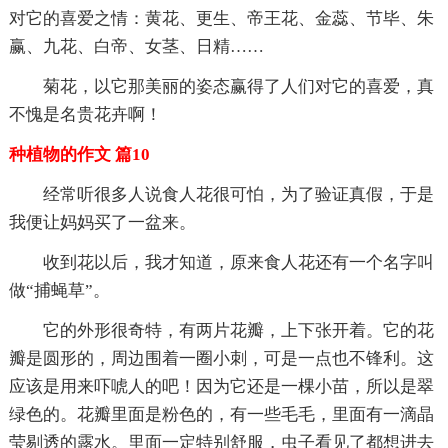
对它的喜爱之情：黄花、更生、帝王花、金蕊、节毕、朱
赢、九花、白帝、女茎、日精……
菊花，以它那美丽的姿态赢得了人们对它的喜爱，真
不愧是名贵花卉啊！
种植物的作文 篇10
经常听很多人说食人花很可怕，为了验证真假，于是
我便让妈妈买了一盆来。
收到花以后，我才知道，原来食人花还有一个名字叫
做“捕蝇草”。
它的外形很奇特，有两片花瓣，上下张开着。它的花
瓣是圆形的，周边围着一圈小刺，可是一点也不锋利。这
应该是用来吓唬人的吧！因为它还是一棵小苗，所以是翠
绿色的。花瓣里面是粉色的，有一些毛毛，里面有一滴晶
莹剔透的露水。里面一定特别舒服，虫子看见了都想进去