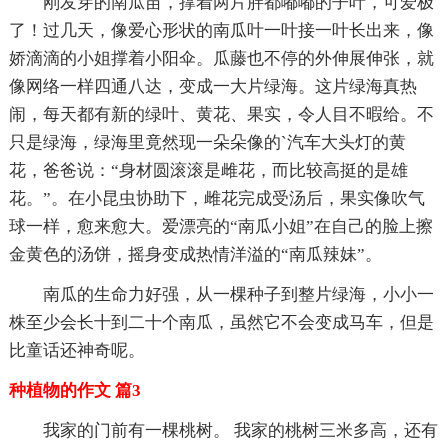
刚发笌的南瓜苗，撑着两片胖都嘟嘟的子叶，可爱极
了！过几天，像爱心形状的南瓜叶一叶接一叶长出来，像
娇滴滴的小姐撑着小阳伞。瓜藤也不停的外伸展伸张，就
像网络一样四通八达，变成一大片绿海。这片绿海真热
闹，每天都有新的绿叶、黄花、果实，令人目不暇给。不
只是绿海，绿海里竟然现一朵朵像的`汽车大头灯的黄
花，爸爸说：“身材圆滚滚是雌花，而比较高挺的是雄
花。”。在小昆虫协助下，雌花完成受汤后，果实像吹气
球一样，愈来愈大。爱漂亮的“南瓜小姐”在自己的脸上擦
金黄色的汤饼，摇身变成热情洋溢的“南瓜辣妹”。
南瓜的生命力好强，从一棵种子到整片绿海，小小一
株至少会长十到二十个南瓜，虽然它不会变成马车，但是
比童话还神奇呢。
种植物的作文 篇3
我家的门前有一棵桃树。 我家的桃树三米多高，还有