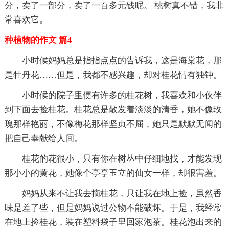
分，卖了一部分，卖了一百多元钱呢。 桃树真不错，我非
常喜欢它。
种植物的作文 篇4
小时候妈妈总是指指点点的告诉我，这是海棠花，那
是牡丹花……但是，我都不感兴趣，却对桂花情有独钟。
小时候的院子里便有许多的桂花树，我喜欢和小伙伴
到下面去捡桂花。桂花总是散发着淡淡的清香，她不像玫
瑰那样艳丽，不像梅花那样坚贞不屈，她只是默默无闻的
把自己奉献给人间。
桂花的花很小，只有你在树丛中仔细地找，才能发现
那小小的黄花，她像个亭亭玉立的仙女一样，却很害羞。
妈妈从来不让我去摘桂花，只让我在地上捡，虽然香
味是差了些，但是妈妈说过公物不能破坏。于是，我经常
在地上捡桂花，装在塑料袋子里回家泡茶。桂花泡出来的