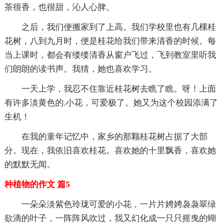
茶很香，也很甜，沁人心脾。
之后，我们便搬家到了上高。我们学校里也有几棵桂
花树，八到九月时，便是桂花给我们带来清香的时候。每
当上课时，都会有缕缕清香从窗户飞过，飞到教室里听我
们朗朗的读书声。我猜，她也喜欢学习。
一天上学，我忍不住靠近桂花树去瞧了瞧。呀！上面
有许多淡黄色的.小花，可爱极了。她又为这个校园添满了
生机！
在我的童年记忆中，家乡的那颗桂花树占据了大部
分。现在，我依旧喜欢桂花。喜欢她的十里飘香，喜欢她
的默默无闻。
种植物的作文 篇5
一朵朵淡紫色玲珑可爱的小花，一片片娉娉袅袅翠绿
欲滴的叶子，一阵阵风吹过，我又幻化成一只只摇曳的蝴