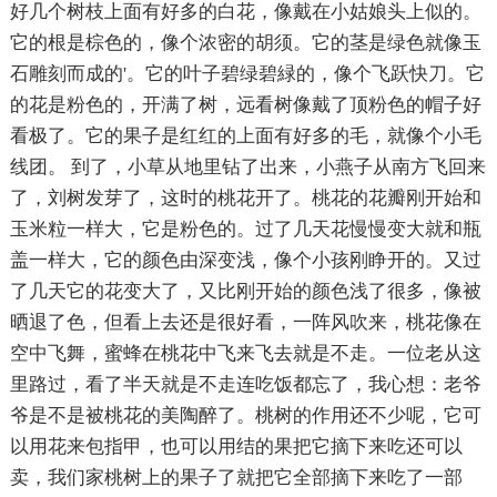
好几个树枝上面有好多的白花，像戴在小姑娘头上似的。
它的根是棕色的，像个浓密的胡须。它的茎是绿色就像玉
石雕刻而成的'。它的叶子碧绿碧緑的，像个飞跃快刀。它
的花是粉色的，开满了树，远看树像戴了顶粉色的帽子好
看极了。它的果子是红红的上面有好多的毛，就像个小毛
线团。 到了，小草从地里钻了出来，小燕子从南方飞回来
了，刘树发芽了，这时的桃花开了。桃花的花瓣刚开始和
玉米粒一样大，它是粉色的。过了几天花慢慢变大就和瓶
盖一样大，它的颜色由深变浅，像个小孩刚睁开的。又过
了几天它的花变大了，又比刚开始的颜色浅了很多，像被
晒退了色，但看上去还是很好看，一阵风吹来，桃花像在
空中飞舞，蜜蜂在桃花中飞来飞去就是不走。一位老从这
里路过，看了半天就是不走连吃饭都忘了，我心想：老爷
爷是不是被桃花的美陶醉了。桃树的作用还不少呢，它可
以用花来包指甲，也可以用结的果把它摘下来吃还可以
卖，我们家桃树上的果子了就把它全部摘下来吃了一部