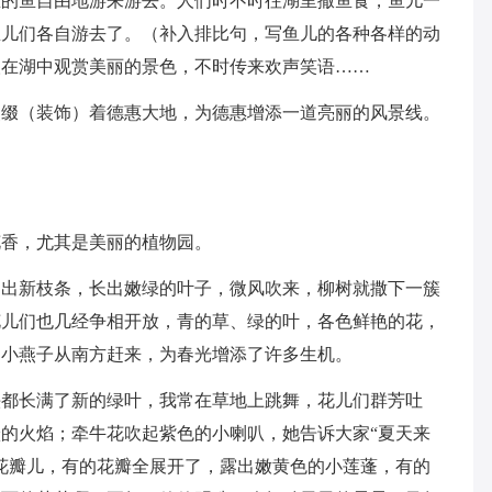
里的鱼自由地游来游去。人们时不时往湖里撒鱼食，鱼儿一
鱼儿们各自游去了。（补入排比句，写鱼儿的各种各样的动
人在湖中观赏美丽的景色，不时传来欢声笑语……
点缀（装饰）着德惠大地，为德惠增添一道亮丽的风景线。
花香，尤其是美丽的植物园。
抽出新枝条，长出嫩绿的叶子，微风吹来，柳树就撒下一簇
花儿们也几经争相开放，青的草、绿的叶，各色鲜艳的花，
，小燕子从南方赶来，为春光增添了许多生机。
头都长满了新的绿叶，我常在草地上跳舞，花儿们群芳吐
的火焰；牵牛花吹起紫色的小喇叭，她告诉大家“夏天来
花瓣儿，有的花瓣全展开了，露出嫩黄色的小莲蓬，有的