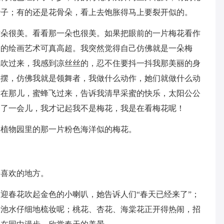
叶子；有的还是花骨朵，看上去饱胀得马上要裂开似的。
这朵很美。看看那一朵也很美。如果把眼前的一片梅花看作
家的绘画艺术可真高超。我突然觉得自己仿佛就是一朵梅
风吹过来，我感到凉丝丝的，忍不住要抖一抖我那美丽的身
摇摆，仿佛我就是领舞者，我做什么动作，她们就做什么动
站在那儿，蜜蜂飞过来，告诉我清早采蜜的快乐，太阳公公
过了一会儿，我才记起我不是梅花，我是在看梅花呢！
欢植物园里的那一片粉色海洋似的梅花。
最喜欢的地方。
迎春花吹起金色的小喇叭，她告诉人们“春天已经来了”；
着池水仔细地梳妆呢；桃花、杏花、海棠花正开得热闹，招