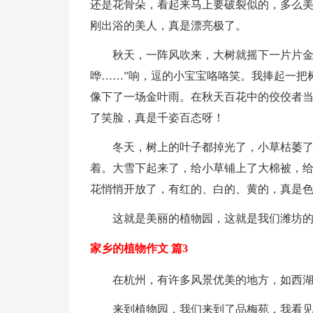
还是花骨朵，看起来马上要破裂似的，多么
刚出浴的美人，真是漂亮极了。
秋天，一阵风吹来，大树就摇下一片片金
哗……”响，逗的小宝宝咯咯笑。我捧起一把
像下了一场金叶雨。在秋天百花中的佼佼者
了笑脸，真是千姿百态呀！
冬天，树上的叶子都掉光了，小草枯萎
着。大雪下起来了，给小草铺上了大棉被，
花悄悄开放了，有红的、白的、黄的，真是
这就是美丽的植物园，这就是我们潍坊
家乡的植物作文 篇3
在杭州，有许多风景优美的地方，如西
来到植物园，我们来到了品梅苑，我看