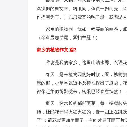
最后我们来到了游人最多的人工湖。水
窝疯似的聚拢来。转眼间，鱼食一扫而光，
作描写为宜。）几只漂亮的鸭子船，载着游
家乡的植物园，犹如一幅美丽的画卷，
（卒章显志结尾，紧扣主题！）
家乡的植物作文 篇2
潍坊是我的家乡，这里山清水秀、鸟语
春天，是来植物园的好时候，看，柳树
簇的柳，小草早就迫不及待地探出了脑袋，
都像赶集似得聚拢来，转眼已经春意怏然了
夏天，树木长的郁郁葱葱，每一棵树枝
艳，杜鹃花开得火红火红的，像一团正在跳跃
了”；荷花就更加美丽了，有的才展开两三片