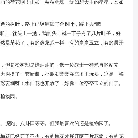
美丽的荷花啊！正如一粒粒明珠，犹如碧天里的星星，又如
色的树叶，路上已经铺满了金树叶，踩上去“哗
树叶，往头上一抛，我的头上就一下子有了几片叶子，好
当然是菊花了，有的像龙爪一样，有的亭亭玉立，有的展开
了，但是松树却是绿油油的，像一位战士一样笔直的站立
给大树换了一套新装，小朋友常常在雪堆里玩耍，这是，梅
色彩斑斓呀！水仙花也开放了，好像一位亭亭玉立的仙子。
的植物园。
湖、虎跑、八卦田等等。但我最喜欢的还是植物园了。
见梅花已经开了不少，有的梅花才展开两三片花瓣；有的花