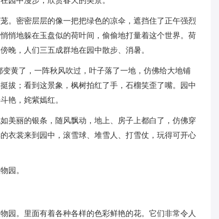
，在园中漫步，欣赏春天的美景。
茏茏。密密层层的像一把把绿色的凉伞，遮挡住了正午强烈
们悄悄地躲在玉盘似的荷叶间，偷偷地打量着这个世界。荷
了傍晚，人们三五成群地在园中散步、消暑。
都变黄了，一阵秋风吹过，叶子落了一地，仿佛给大地铺
翠挺拔；看到这景象，枫树拍红了手，石榴笑歪了嘴。园中
奇斗艳，姹紫嫣红。
犹如美丽的银条，随风飘动，地上、房子上都白了，仿佛穿
厚的衣裳来到园中，滚雪球、堆雪人、打雪仗，玩得可开心
植物园。
植物园。里面有着各种各样的色彩鲜艳的花。它们非常令人