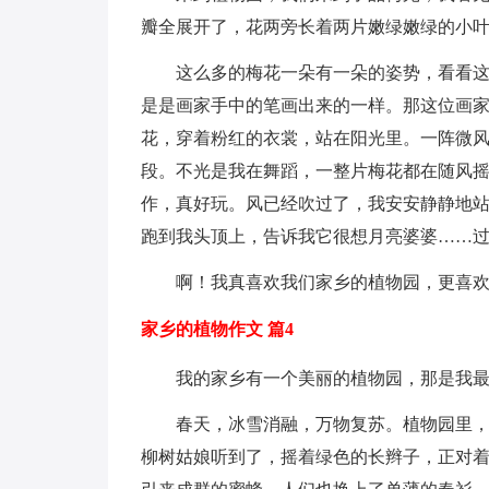
瓣全展开了，花两旁长着两片嫩绿嫩绿的小
这么多的梅花一朵有一朵的姿势，看看
是是画家手中的笔画出来的一样。那这位画
花，穿着粉红的衣裳，站在阳光里。一阵微
段。不光是我在舞蹈，一整片梅花都在随风
作，真好玩。风已经吹过了，我安安静静地
跑到我头顶上，告诉我它很想月亮婆婆……
啊！我真喜欢我们家乡的植物园，更喜
家乡的植物作文 篇4
我的家乡有一个美丽的植物园，那是我
春天，冰雪消融，万物复苏。植物园里，
柳树姑娘听到了，摇着绿色的长辫子，正对