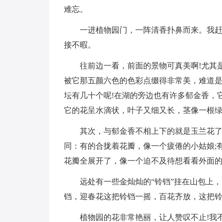
难忘。
一进植物园门，一阵清香扑鼻而来。我
接不暇。
往前边一看，前面的景物可真美啊!尤其
被它那五颜六色的色彩点缀得非常美，难道是
坛有几十个呢!在湖的旁边也有许多郁金香，
它的花呈水滴状，叶子又细又长，茎像一根
其次，与郁金香不相上下的就是玉兰花
同：有的合拢着花瓣，像一个疲倦的小姑娘;
花瓣全展开了，像一个迫不及待想看看外面
远处有一些金灿灿的“铃铛”挂在山包上
铛，迎春花这把铃铛一摇，百花齐放，这把铃
植物园的花非常艳丽，让人赞叹不止!我