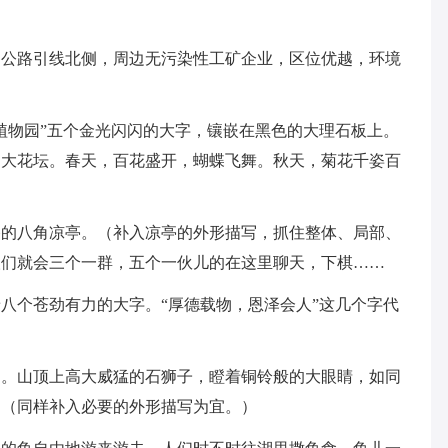
高速公路引线北侧，周边无污染性工矿企业，区位优越，环境
）
植物园”五个金光闪闪的大字，镶嵌在黑色的大理石板上。
的大花坛。春天，百花盛开，蝴蝶飞舞。秋天，菊花千姿百
香的八角凉亭。（补入凉亭的外形描写，抓住整体、局部、
人们就会三个一群，五个一伙儿的在这里聊天，下棋……
八个苍劲有力的大字。“厚德载物，恩泽会人”这几个字代
了。山顶上高大威猛的石狮子，瞪着铜铃般的大眼睛，如同
。（同样补入必要的外形描写为宜。）