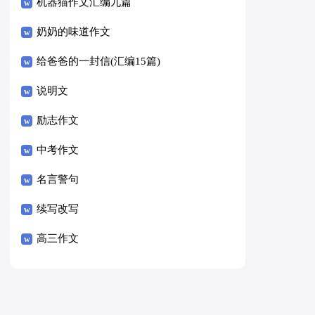
8篇）
机器猫作文汇编九篇
奶奶的味道作文
给爸爸的一封信(汇编15篇)
说明文
励志作文
中考作文
名言警句
续写改写
高三作文