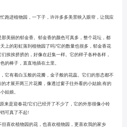
赶忙跑进植物园，一下子，许许多多美景映入眼帘，让我应
是那美丽的郁金香。郁金香的颜色可真多，整个花坛，都
天上的彩虹落到植物园了吗?它的数量也很多，郁金香花
它们挨挨挤挤的，好像在赶集一样。它的样子各种各样，
绿色的棒子，直直地插在土里。
了，它有着白玉般的花瓣，金子般的花蕊。它们的形态都不
有的才展开两三片花瓣，像透过窗子往外看的小姑娘;有的
的小姑娘。
，原来是迎春花!它们已经开了不少了，它的外形很像小铃
铛可真了不起!
不但喜欢植物园的花，也喜欢植物园，更喜欢我的家乡