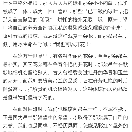
叶丛中格外显眼，那大片大片的绿和那朵小小的白，似乎
融成了一体，成为一幅山雪画，那些早已干皱的绿叶，把
那朵晶莹剔透的“珍珠”，烘托的格外无暇。哦！原来，绿
叶将自己的养分全部都无私的凝聚成这朵耀眼的“珍珠”，
吸引着我的眼球。我从没这样观赏一朵花，而那盆吊兰，
似乎用尽生命在呼喊：“我也可以开花！”
在这万千世界里，有各种华丽的花朵，单单那朵吊兰
最朴实。其它花朵都在争奇斗艳的开花时，那朵吊兰在默
默地把机会留给别人。古人曾经赞美过牡丹的华贵和玉兰
的芬芳，而我却要赞美吊兰的品质，它在群芳吐艳的时后
悄然离去，把珍贵的机会留给别人，这种体谅他人的品质
是值得我们值得学习的。
在面对困难时，我们也应该向吊兰一样，不屈不挠，
正是因为吊兰那渴望生的希望，才取得了那朵属于自己的
荣誉。我们也是同样，不经历风雨，怎能见彩虹？屋外的