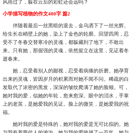
风雨过了，躲在云后的彩虹还会远吗？
小学描写植物的作文400字 篇2
伴随着最后一丝黑暗的退去，金乌洒下了一丝光辉。
给生长在峭壁上的她，染上了金色的轮廓。回望四周，忍
受不了冬春交替寒冷的灵魂，都躲藏到了地下，不敢出
来。只有她，那倔强的灵魂，依然挺立在这里，见证着冬
逝春来。
她，忍受着别人的鄙视，忍受着病痛的折磨。她孕育
出来的灵魂，皆因岁月的积累而对她不闻不问。稀疏的白
发取代了浓密的黑发，深深的皱纹爬满了她的脸颊。可，
她对我的爱，似她的年轮，愈来愈深。眼中的泪水，手掌
上的老茧，是她爱我的见证。脸上的微笑，是她爱我的祝
福。
她对我的爱是特殊的，她对我的爱是无可比拟的。她
与我有着两代人的鸿沟，她与我的爱跨越了一百年。她与