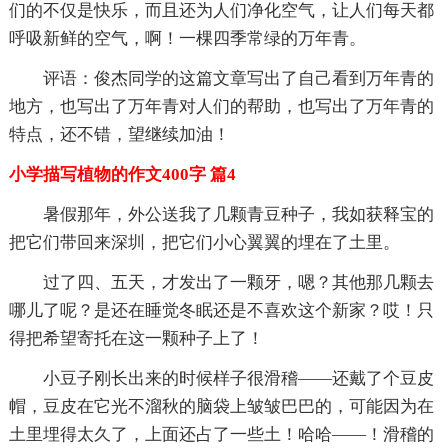
们的不仅是快乐，而且还为人们净化空气，让人们每天都
呼吸新鲜的空气，啊！一棵四季常绿的万年青。
评语：俊杰同学的这篇文章写出了自己看到万年青的
地方，也写出了万年青对人们的帮助，也写出了万年青的
特点，还不错，望继续加油！
小学描写植物的作文400字 篇4
暑假那年，外公送我了几颗青豆种子，我如获释宝的
把它们带回来深圳，把它们小心翼翼的埋在了土里。
过了四、五天，才发出了一颗牙，嗯？其他那几颗去
哪儿了呢？是还在睡觉冬眠还是不喜欢这个新家？哎！只
得把希望寄托在这一颗种子上了！
小豆子刚长出来的时候样子很滑稽——还戴了个豆皮
帽，豆皮在它光不溜秋的脑袋上皱皱巴巴的，可能因为在
土里埋得太久了，上面还占了一些土！哈哈——！滑稽的