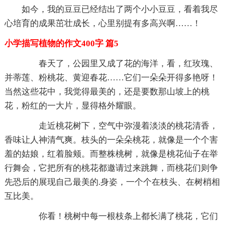
如今，我的豆豆已经结出了两个小小豆豆，看着我尽
心培育的成果茁壮成长，心里别提有多高兴啊……！
小学描写植物的作文400字 篇5
春天了，公园里又成了花的海洋，看，红玫瑰、
并蒂莲、粉桃花、黄迎春花……它们一朵朵开得多艳呀！
当然这些花中，我觉得最美的，还是要数那山坡上的桃
花，粉红的一大片，显得格外耀眼。
走近桃花树下，空气中弥漫着淡淡的桃花清香，
香味让人神清气爽。枝头的一朵朵桃花，就像是一个个害
羞的姑娘，红着脸颊。而整株桃树，就像是桃花仙子在举
行舞会，它把所有的桃花都邀请过来跳舞，而桃花们则争
先恐后的展现自己最美的.身姿，一个个在枝头、在树梢相
互比美。
你看！桃树中每一根枝条上都长满了桃花，它们