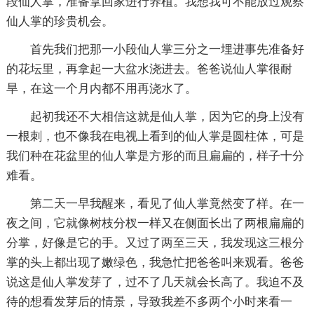
段仙人掌，准备拿回家进行养植。我想我可不能放过观察
仙人掌的珍贵机会。
首先我们把那一小段仙人掌三分之一埋进事先准备好
的花坛里，再拿起一大盆水浇进去。爸爸说仙人掌很耐
旱，在这一个月内都不用再浇水了。
起初我还不大相信这就是仙人掌，因为它的身上没有
一根刺，也不像我在电视上看到的仙人掌是圆柱体，可是
我们种在花盆里的仙人掌是方形的而且扁扁的，样子十分
难看。
第二天一早我醒来，看见了仙人掌竟然变了样。在一
夜之间，它就像树枝分杈一样又在侧面长出了两根扁扁的
分掌，好像是它的手。又过了两至三天，我发现这三根分
掌的头上都出现了嫩绿色，我急忙把爸爸叫来观看。爸爸
说这是仙人掌发芽了，过不了几天就会长高了。我迫不及
待的想看发芽后的情景，导致我差不多两个小时来看一