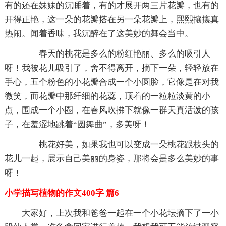
有的还在妹妹的沉睡着，有的才展开两三片花瓣，也有的
开得正艳，这一朵的花瓣搭在另一朵花瓣上，熙熙攘攘真
热闹。闻着香味，我沉醉在了这美妙的舞会当中。
春天的桃花是多么的粉红艳丽、多么的吸引人
呀！我被花儿吸引了，舍不得离开，摘下一朵，轻轻放在
手心，五个粉色的小花瓣合成一个小圆脸，它像是在对我
微笑，而花瓣中那纤细的花蕊，顶着的一粒粒淡黄的小
点，围成一个小圈，在春风吹拂下就像一群天真活泼的孩
子，在羞涩地跳着“圆舞曲”，多美呀！
桃花好美，如果我也可以变成一朵桃花跟枝头的
花儿一起，展示自己美丽的身姿，那将会是多么美妙的事
呀！
小学描写植物的作文400字 篇6
大家好，上次我和爸爸一起在一个小花坛摘下了一小