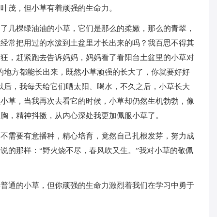
繁叶茂，但小草有着顽强的生命力。
出了几棵绿油油的小草，它们是那么的柔嫩，那么的青翠，
我经常把用过的水泼到土盆里才长出来的吗？我百思不得其
若狂，赶紧跑去告诉妈妈，妈妈看了看阳台土盆里的小草对
的地方都能长出来，既然小草顽强的长大了，你就要好好
以后，我每天给它们晒太阳、喝水，不久之后，小草长大
顾小草，当我再次去看它的时候，小草却仍然生机勃勃，像
挺胸，精神抖擞，从内心深处我更加佩服小草了。
们不需要有意播种，精心培育，竟然自己扎根发芽，努力成
说的那样：“野火烧不尽，春风吹又生。”我对小草的敬佩
再普通的小草，但你顽强的生命力激烈着我们在学习中勇于