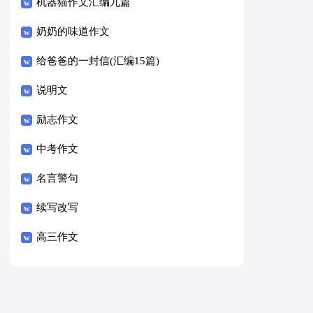
8篇）
机器猫作文汇编九篇
奶奶的味道作文
给爸爸的一封信(汇编15篇)
说明文
励志作文
中考作文
名言警句
续写改写
高三作文