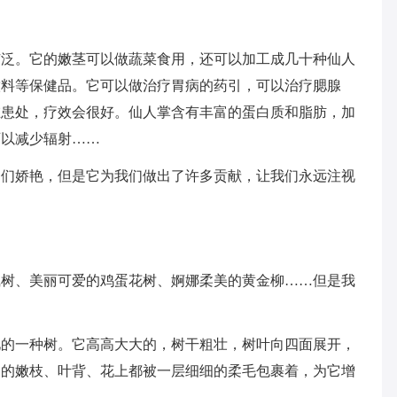
广泛。它的嫩茎可以做蔬菜食用，还可以加工成几十种仙人
饮料等保健品。它可以做治疗胃病的药引，可以治疗腮腺
在患处，疗效会很好。仙人掌含有丰富的蛋白质和脂肪，加
可以减少辐射……
它们娇艳，但是它为我们做出了许多贡献，让我们永远注视
凰树、美丽可爱的鸡蛋花树、婀娜柔美的黄金柳……但是我
见的一种树。它高高大大的，树干粗壮，树叶向四面展开，
它的嫩枝、叶背、花上都被一层细细的柔毛包裹着，为它增