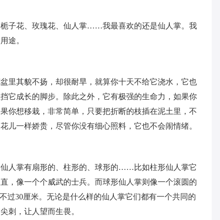
、栀子花、玫瑰花、仙人掌……我最喜欢的还是仙人掌。我
的用途。
花盆里其貌不扬，却很耐旱，就算你十天不给它浇水，它也
阻挡它成长的脚步。除此之外，它有极强的生命力，如果你
如果你想移栽，非常简单，只要把折断的枝插在泥土里，不
它花儿一样娇贵，尽管你没有细心照料，它也不会闹情绪。
的仙人掌有扇形的、柱形的、球形的……比如柱形仙人掌它
很直，像一个个威武的士兵。而球形仙人掌则像一个滚圆的
高不过30厘米。无论是什么样的仙人掌它们都有一个共同的
的尖刺，让人望而生畏。