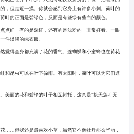
溜的，但走近一摸。你就会感到它身上有许多小刺。荷叶的
。荷叶的正面是碧绿色，反面是有些绿有些白的颜色。
一点点红，有的是深红，还有的是浅粉的，非常好看。一眼
了一件淡淡的绿衣服。
突然觉得全身都充满了花的香气。连蝴蝶和小蜜蜂也在荷花
青蛙和昆虫可以在叶下躲雨。有太阳时，荷叶可以为它们遮
。美丽的花和碧绿的叶子相互衬托，这真是“接天莲叶无
昙花……但我还是最喜欢小草，虽然它不像牡丹那么华丽，