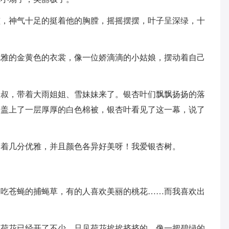
孩，神气十足的挺着他的胸膛，摇摇摆摆，叶子呈深绿，十
优雅的金黄色的衣裳，像一位娇滴滴的小姑娘，摆动着自己
叔叔，带着大雨姐姐、雪妹妹来了。银杏叶们飘飘扬扬的落
，盖上了一层厚厚的白色棉被，银杏叶看见了这一幕，说了
带着几分优雅，并且颜色各异好美呀！我爱银杏树。
欢吃苍蝇的捕蝇草，有的人喜欢美丽的桃花……而我喜欢出
见荷花已经开了不少。只见荷花挨挨挤挤的，像一把碧绿的