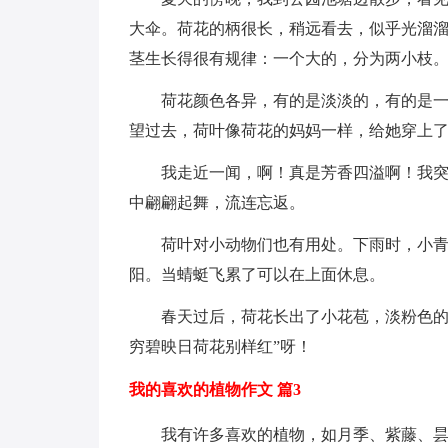
大伞。荷花的柄很长，稍远看去，似乎光溜
茎生长得很有规律：一个大的，分为两小枝
荷花颜色各异，有的是淡淡的，有的是
望过去，荷叶像荷花的妈妈一样，给她穿上
我走近一闻，啊！真是芳香四溢啊！我
中翩翩起舞，流连忘返。
荷叶对小动物们也有用处。下雨时，小
阳。当蜻蜓飞累了可以在上面休息。
春天过后，荷花长出了小花苞，淡粉色的
穷碧映日荷花别样红”呀！
我的喜欢的植物作文 篇3
我有许多喜欢的植物，如月季、紫藤、