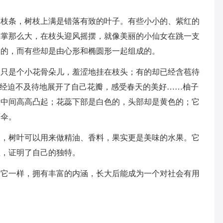
的枝条，树枝上满是错落有致的叶子。有些小小的、紫红的
手掌那么大，在枝头迎风摇摆，就像美丽的小仙女在跳一支
形的，而有些却是由心形和椭圆形一起组成的。
仅只是个小花骨朵儿，羞涩地挂在枝头；有的却已经含苞待
已经迫不及待地展开了自己花瓣，感受春天的美好……柚子
从中间高高凸起；花蕊下部是白色的，头部却是黄色的；它
雨伞。
板，树叶可以用来做精油、香料，果实更是美味的水果。它
值，证明了自己的独特。
像它一样，拥有丰富的内涵，长大后能成为一个对社会有用