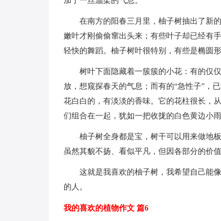
加了一丝温柔的气息。
在南方的阳春三月里，柚子树抽出了新
嫩叶才刚偷偷窜出头来；有些叶子却已经有
轻快的舞蹈。柚子树叶很特别，有些是椭圆
树叶下面隐藏着一簇簇的小花：有的仅
放，想窥探春天的气息；而有的“急性子”，
花白白的，有淡淡的香味。它的花柱很长，
们组合在一起，犹如一把收拢的白色黄边小
柚子树全身都是宝，树干可以用来做地
虽然其貌不扬、看似平凡，但因各部分的价
这就是我喜欢的柚子树，我希望自己能
的人。
我的喜欢的植物作文 篇6