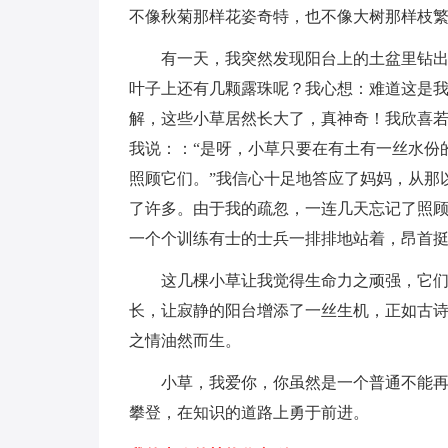
不像秋菊那样花姿奇特，也不像大树那样枝
有一天，我突然发现阳台上的土盆里钻
叶子上还有几颗露珠呢？我心想：难道这是
解，这些小草居然长大了，真神奇！我欣喜
我说：：“是呀，小草只要在有土有一丝水份
照顾它们。”我信心十足地答应了妈妈，从那
了许多。由于我的疏忽，一连几天忘记了照
一个个训练有士的士兵一排排地站着，昂首
这几棵小草让我觉得生命力之顽强，它
长，让寂静的阳台增添了一丝生机，正如古诗
之情油然而生。
小草，我爱你，你虽然是一个普通不能
攀登，在知识的道路上勇于前进。