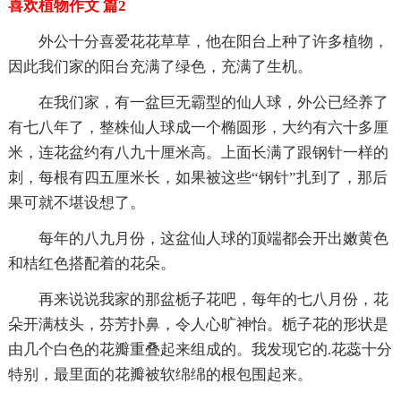
喜欢植物作文 篇2
外公十分喜爱花花草草，他在阳台上种了许多植物，
因此我们家的阳台充满了绿色，充满了生机。
在我们家，有一盆巨无霸型的仙人球，外公已经养了
有七八年了，整株仙人球成一个椭圆形，大约有六十多厘
米，连花盆约有八九十厘米高。上面长满了跟钢针一样的
刺，每根有四五厘米长，如果被这些“钢针”扎到了，那后
果可就不堪设想了。
每年的八九月份，这盆仙人球的顶端都会开出嫩黄色
和桔红色搭配着的花朵。
再来说说我家的那盆栀子花吧，每年的七八月份，花
朵开满枝头，芬芳扑鼻，令人心旷神怡。栀子花的形状是
由几个白色的花瓣重叠起来组成的。我发现它的.花蕊十分
特别，最里面的花瓣被软绵绵的根包围起来。