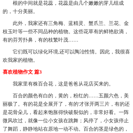
根的中间就是花蕊，花蕊是由几个嫩嫩的芽儿组成
的，十分美丽。
此外，我家还有三角梅、蓝精灵、蟹爪兰、兰花、金
枝玉叶等一些不同品种的植物。这些花草有的鲜艳欲滴，
有的芬芳扑鼻，有的枝繁叶茂……
它们既可以绿化环境,还可以陶冶性情。因此，我很喜
欢我家的植物。
喜欢植物作文 篇3
我家里有株百合花，这是爸爸从花店买来的。
百合的颜色有白的，黄的，粉红的……五颜六色，美
丽极了。有的花是全展开了，有的'才张开两三片，有的还
是花骨朵儿，看起来饱胀得快破裂似的，非常好看。一阵
微风吹过，就像一位小女孩在跳舞；风停了，小女孩停止
了舞蹈，静静地站在原地一动不动。百合的茎是绿色的，