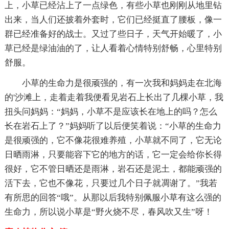
上，小草已经沾上了一点绿色，有些小草也刚刚从地里钻
出来，当人们还披着外套时，它们已经挺直了腰板，像一
群已经准备好的战士。又过了些日子，天气开始暖了，小
草已经是绿油油的了，让人看着心情特别舒畅，心里特别
舒服。
小草的生命力是很顽强的，有一次我和妈妈走在北海
的'沙滩上，走着走着我便看见岩石上长出了几棵小草，我
扭头问妈妈：“妈妈，小草不是应该长在地上的吗？怎么
长在岩石上了？”妈妈听了以后便笑着说：“小草的生命力
是很顽强的，它不像花很难养殖，小草就不同了，它无论
日晒雨淋，只要能容下它的地方的话，它一定会给你长得
很好，它不管日晒还是雨淋，岩石还是泥土，都能顽强的
活下去，它也不像花，只要过几个日子就凋谢了。”我若
有所思的回答“哦”。从那以后我特别佩服小草有这么强的
生命力，所以说小草是“野火烧不尽，春风吹又生”呀！