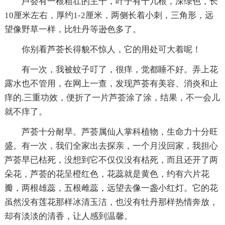
芦荟有一根粗壮的主干，叶子有十几根，深绿色，长
10厘米左右，厚约1-2厘米，两侧长着小刺，三角形，远
望像野草一样，比牡丹等逊色多了。
你别看芦荟长得貌不惊人，它的用处可大着呢！
有一次，我被蚊子叮了，很痒，觉都睡不好。弄上花
露水也不管用，在网上一查，发现芦荟有美容、消炎和止
痒的.三重功效，便折了一片芦荟涂了涂，结果，不一会儿
就不痒了。
芦荟十分耐旱。芦荟属仙人掌科植物，生命力十分旺
盛。有一次，我们全家出去探亲，一个月没回家，我担心
芦荟早已枯死，没想到它不仅仅没有枯死，而且还开了两
朵花，芦荟的花呈橙红色，花蕊就是黄色，约有六片花
瓣，两根雄蕊，五根雌蕊，远望去像一盏小红灯。它的花
虽然没有莲花那样冰清玉洁，也没有牡丹那样热情奔放，
却有淡淡的清香，让人感到温馨。