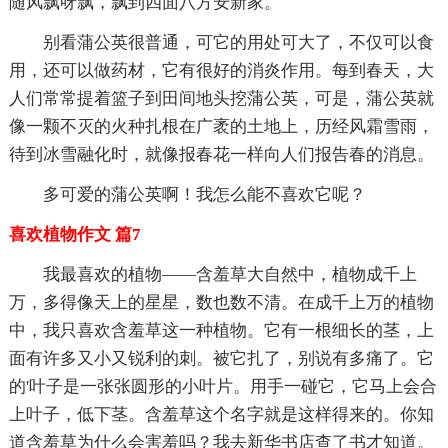
随风飘呀飘，飘到四面八方安新家。
别看蒲公英很普通，可它的用处可大了，不仅可以食
用，还可以做药材，它有很好的消炎作用。每到春天，大
人们常常提着篮子到田间地头挖蒲公英，可是，蒲公英就
像一颗不灭的火种扎根在广袤的土地上，历经风霜雪雨，
待到冰雪融化时，就像报春花一样向人们报告春的消息。
多可爱的蒲公英啊！我怎么能不喜欢它呢？
喜欢植物作文 篇7
我最喜欢的植物——含羞草大自然中，植物成千上
万，多得像天上的星星，数也数不清。在成千上万的植物
中，我只喜欢含羞草这一种植物。它有一根细长的茎，上
面有许多又小又锐利的刺。被它扎了，别说有多痛了。它
的'叶子是一张张圆形的小叶片。用手一碰它，它马上会合
上叶子，低下茎。含羞草这个名字就是这样得来的。你知
道含羞草为什么会害羞吗？我去新华书店查了书才知道。