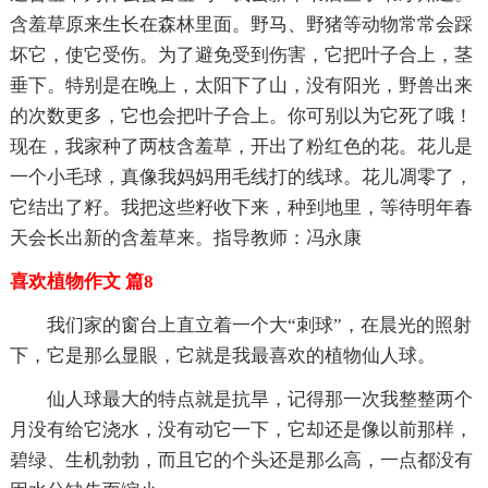
含羞草原来生长在森林里面。野马、野猪等动物常常会踩
坏它，使它受伤。为了避免受到伤害，它把叶子合上，茎
垂下。特别是在晚上，太阳下了山，没有阳光，野兽出来
的次数更多，它也会把叶子合上。你可别以为它死了哦！
现在，我家种了两枝含羞草，开出了粉红色的花。花儿是
一个小毛球，真像我妈妈用毛线打的线球。花儿凋零了，
它结出了籽。我把这些籽收下来，种到地里，等待明年春
天会长出新的含羞草来。指导教师：冯永康
喜欢植物作文 篇8
我们家的窗台上直立着一个大“刺球”，在晨光的照射
下，它是那么显眼，它就是我最喜欢的植物仙人球。
仙人球最大的特点就是抗旱，记得那一次我整整两个
月没有给它浇水，没有动它一下，它却还是像以前那样，
碧绿、生机勃勃，而且它的个头还是那么高，一点都没有