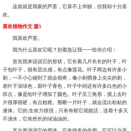
这就就是我家的芦荟，它算不上华丽，但我却十分喜
欢。
喜欢植物作文 篇5
我喜欢芦荟。
我为什么喜欢它呢？别着急让我一一给你介绍：
首先我来说说它的形状，它长着几片长长的叶子，叶
子包叶子，很有层次感，有点像莲花。叶子两边有许多小
刺，一不小心碰到了就会很疼，像小刺猬身上尖尖的刺，
老叶子深绿色，新叶子青色，叶子中间还有许多白色的小
班点，像是给叶子增加了颜色。叶子呈三角形，摸上去叶
片很厚很硬，有点粗糙。掰断一片叶子，就会流出粘粘的
液体。它的.生命力很强，只有有根它就能活，连着十多天
不浇水，它依然长的绿油油的。
其次再讲讲它的用途，它有很多的作用，它可以当蔬