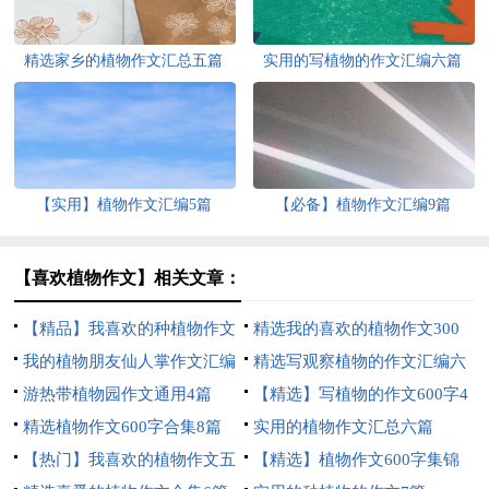
精选家乡的植物作文汇总五篇
实用的写植物的作文汇编六篇
【实用】植物作文汇编5篇
【必备】植物作文汇编9篇
【喜欢植物作文】相关文章：
【精品】我喜欢的种植物作文
精选我的喜欢的植物作文300
300字4篇
我的植物朋友仙人掌作文汇编
字合集6篇
精选写观察植物的作文汇编六
15篇
游热带植物园作文通用4篇
篇
【精选】写植物的作文600字4
精选植物作文600字合集8篇
篇
实用的植物作文汇总六篇
【热门】我喜欢的植物作文五
【精选】植物作文600字集锦