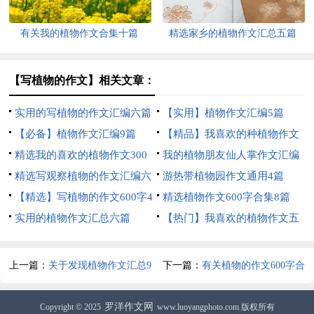
有关我的植物作文合集十篇
精选家乡的植物作文汇总五篇
【写植物的作文】相关文章：
实用的写植物的作文汇编六篇
【实用】植物作文汇编5篇
【必备】植物作文汇编9篇
【精品】我喜欢的种植物作文
精选我的喜欢的植物作文300
300字4篇
我的植物朋友仙人掌作文汇编
字合集6篇
精选写观察植物的作文汇编六
15篇
游热带植物园作文通用4篇
篇
【精选】写植物的作文600字4
精选植物作文600字合集8篇
篇
实用的植物作文汇总六篇
【热门】我喜欢的植物作文五
篇
上一篇：
关于发现植物作文汇总9
下一篇：
有关植物的作文600字合
篇
集五篇
罗洋作文网
Copyright © 2025
www.luoyangphoto.com 版权所有