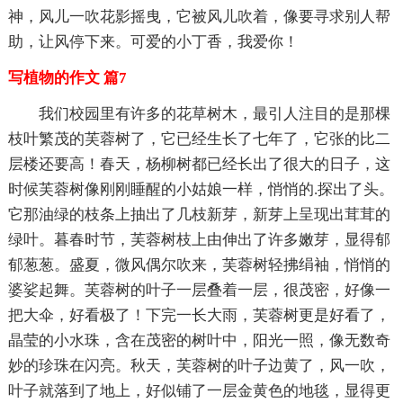
神，风儿一吹花影摇曳，它被风儿吹着，像要寻求别人帮
助，让风停下来。可爱的小丁香，我爱你！
写植物的作文 篇7
我们校园里有许多的花草树木，最引人注目的是那棵
枝叶繁茂的芙蓉树了，它已经生长了七年了，它张的比二
层楼还要高！春天，杨柳树都已经长出了很大的日子，这
时候芙蓉树像刚刚睡醒的小姑娘一样，悄悄的.探出了头。
它那油绿的枝条上抽出了几枝新芽，新芽上呈现出茸茸的
绿叶。暮春时节，芙蓉树枝上由伸出了许多嫩芽，显得郁
郁葱葱。盛夏，微风偶尔吹来，芙蓉树轻拂绢袖，悄悄的
婆娑起舞。芙蓉树的叶子一层叠着一层，很茂密，好像一
把大伞，好看极了！下完一长大雨，芙蓉树更是好看了，
晶莹的小水珠，含在茂密的树叶中，阳光一照，像无数奇
妙的珍珠在闪亮。秋天，芙蓉树的叶子边黄了，风一吹，
叶子就落到了地上，好似铺了一层金黄色的地毯，显得更