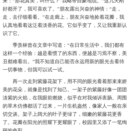
来：“那花真美，叫什么？”我略带自豪地说。“这几天刚
好都开了，我可喜欢了。”朋友露出兴奋的神情：“走，
走，去仔细看看。”在走廊上，朋友兴奋地捡着花瓣，我
认真地看着这泛着淡香的花。它似乎变了，又让我重新认
识了它。
季羡林曾在文章中写道：“在日常生活中，我们都有
这样一个经验：越是看惯了的东西，便越是习焉不察，美
丑都难看出。”我不知道自己能否永远用新的眼光去看待
一切事物，但我可以试一试。
再一次走到紫藤花架下，用不同的眼光看着那束束娇
美的花朵，就像是找到了知己。一架子的紫藤好像一团团
淡紫的火焰，在我眼前燃烧，似乎在对我倾诉衷肠。周围
的草木仿佛都活了过来，一片生机盎然，像家人一般在亲
切交谈。架子上阔大的叶子更绿了，细嫩的紫藤花更香
了。花瓣在阳光的照耀下更耀眼了，校园里又添了一笔绚
丽的色彩。