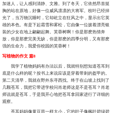
加迷人，让人感到清静、文雅。到了冬天，它依然昂首挺
胸的站在原地，好像一位威风凛凛的大将军。枝叶已经掉
光了，当万物沉睡时，它却屹立在狂风之中，显示出它英
雄的本色。有是下起霜雪和雾松，它由像一位披着漂亮银
装的少女在地上翩翩起舞。芙蓉树啊！你是那麽热情奔
放，你是那麽完美无缺，你是那麽的四季分明，又有那麽
强的生命力，我爱你校园的芙蓉树！
写植物的作文 篇8
我学了植物妈妈有办法以后，我就特别想知道苍耳到
底是什么样的呢？按书上来说应该是穿着带刺的盔甲的。
第二天清早，我就在野外东寻西找。终于在山坡上找到了
几颗苍耳，我把它带进学校问肖老师这是不是苍耳？肖老
师说就是苍耳，于是我开心地把苍耳拿回家进行了详细的
观察。
苍耳妈妈像黄豆苗一样大小，它的叶子像枫叶碧绿碧