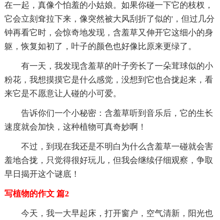
在一起，真像个怕羞的小姑娘。如果你碰一下它的枝杈，
它会立刻耷拉下来，像突然被大风刮折了似的'，但过几分
钟再看它时，会惊奇地发现，含羞草又伸开它这细小的身
躯，恢复如初了，叶子的颜色也好像比原来更绿了。
有一天，我发现含羞草的叶子旁长了一朵茸球似的小
粉花，我想摸摸它是什么感觉，没想到它也合拢起来，看
来它是不愿意让人碰的小可爱。
告诉你们一个小秘密：含羞草听到音乐后，它的生长
速度就会加快，这种植物可真奇妙啊！
不过，到现在我还是不明白为什么含羞草一碰就会害
羞地合拢，只觉得很好玩儿，但我会继续仔细观察，争取
早日揭开这个谜底！
写植物的作文 篇2
今天，我一大早起床，打开窗户，空气清新，阳光也