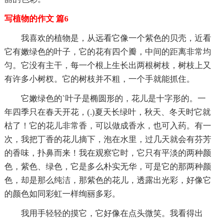
写植物的作文 篇6
我喜欢的植物是，从远看它像一个紫色的贝壳，近看
它有嫩绿色的叶子，它的花有四个瓣，中间的距离非常均
匀。它没有主干，每一个根上生长出两根树枝，树枝上又
有许多小树杈。它的树枝并不粗，一个手就能抓住。
它嫩绿色的`叶子是椭圆形的，花儿是十字形的。一
年四季只在春天开花，(.)夏天长绿叶，秋天、冬天时它就
枯了！它的花儿非常香，可以做成香水，也可入药。有一
次，我把丁香的花儿摘下，泡在水里，过几天就会有芬芳
的香味，扑鼻而来！我在观察它时，它只有平淡的两种颜
色，紫色、绿色，它是多么朴实无华，可是它的那两种颜
色，却是那么纯洁，那紫色的花儿，透露出光彩，好像它
的颜色如同彩虹一样绚丽多彩。
我用手轻轻的摸它，它好像在点头微笑。我看得出