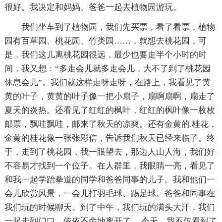
很好。我决定和妈妈、爸爸一起去植物园游玩。
我们坐车到了植物园，我们先买票，看了看票，植物
园有百草园、桃花园、竹类园……，就想去桃花园，可
是，我们这儿离桃花园很远，最少也要走半个小时的时
间，我又想：“多走会儿就多走会儿，大不了到了桃花园
休息会儿”。我们就这样走呀走呀，在路上，我看见了黄
黄的叶子，黄黄的叶子像一把小扇子，扇啊扇啊，扇走了
夏天的炎热。还看见了红红的枫叶，红红的枫叶像一枚枚
邮票，飘哇飘哇，邮来了秋天的凉爽。还有金黄的.桂花，
金黄的桂花像一张张彩信，告诉我们秋天已经来临了。终
于，走到了桃花园，我一眼望去，那边人山人海，我们好
不容易才找到一个位子。在人群里，我眼睛一亮，看见了
和我一起学跆拳道的同学和爸爸同事的儿子。我和他们一
会儿欣赏风景，一会儿打羽毛球、踢足球。爸爸和同事在
我们玩的时候聊天。到了中午，我们玩的满头大汗，我们
一起走到门口，依依不舍地离开了。 今天，我不仅看到了