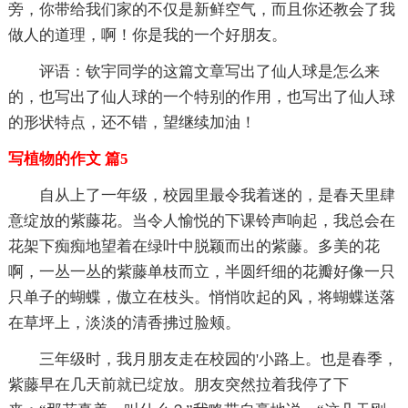
旁，你带给我们家的不仅是新鲜空气，而且你还教会了我
做人的道理，啊！你是我的一个好朋友。
评语：钦宇同学的这篇文章写出了仙人球是怎么来
的，也写出了仙人球的一个特别的作用，也写出了仙人球
的形状特点，还不错，望继续加油！
写植物的作文 篇5
自从上了一年级，校园里最令我着迷的，是春天里肆
意绽放的紫藤花。当令人愉悦的下课铃声响起，我总会在
花架下痴痴地望着在绿叶中脱颖而出的紫藤。多美的花
啊，一丛一丛的紫藤单枝而立，半圆纤细的花瓣好像一只
只单子的蝴蝶，傲立在枝头。悄悄吹起的风，将蝴蝶送落
在草坪上，淡淡的清香拂过脸颊。
三年级时，我月朋友走在校园的'小路上。也是春季，
紫藤早在几天前就已绽放。朋友突然拉着我停了下