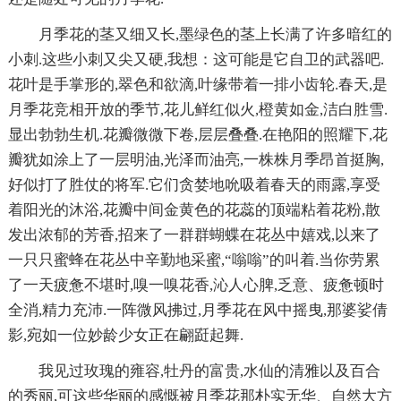
月季花的茎又细又长,墨绿色的茎上长满了许多暗红的
小刺.这些小刺又尖又硬,我想：这可能是它自卫的武器吧.
花叶是手掌形的,翠色和欲滴,叶缘带着一排小齿轮.春天,是
月季花竞相开放的季节,花儿鲜红似火,橙黄如金,洁白胜雪.
显出勃勃生机.花瓣微微下卷,层层叠叠.在艳阳的照耀下,花
瓣犹如涂上了一层明油,光泽而油亮,一株株月季昂首挺胸,
好似打了胜仗的将军.它们贪婪地吮吸着春天的雨露,享受
着阳光的沐浴,花瓣中间金黄色的花蕊的顶端粘着花粉,散
发出浓郁的芳香,招来了一群群蝴蝶在花丛中嬉戏,以来了
一只只蜜蜂在花丛中辛勤地采蜜,“嗡嗡”的叫着.当你劳累
了一天疲惫不堪时,嗅一嗅花香,沁人心脾,乏意、疲惫顿时
全消,精力充沛.一阵微风拂过,月季花在风中摇曳,那婆娑倩
影,宛如一位妙龄少女正在翩跹起舞.
我见过玫瑰的雍容,牡丹的富贵,水仙的清雅以及百合
的秀丽,可这些华丽的感慨被月季花那朴实无华、自然大方