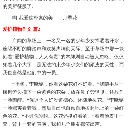
的美所征服了.
啊!我爱这朴素的美——月季花!
爱护植物作文 篇2
广阔的草场上，一名又一名的少年少女挥洒着汗水，
连绵不断的脚踏声和欢笑声响彻天际。至于草场中那一块
刻着“爱护植物，人人有责”的木牌则自动被人忽略。仅仅
凭着几个大字，是无法约束少年少女们的顽皮的天性，而
我也自然是他们中的一员。
“哇塞，李晓铭，你看这朵花好不好看。”我随手从一
棵树旁边摘下一朵紫色的花朵，放在鼻子旁轻嗅，还故作
一脸陶醉。“你这个人好没道德心。还随地拔花。”李晓铭
一脸鄙夷看着我，然后自己也自顾自地拔起地上的一朵红
色的花。“不过你别说，这花还挺好看的。”看着他表里一
套，背里一套的表演，我和几个朋友都笑出声。