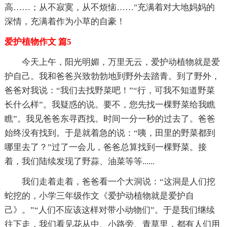
高……；从不寂寞，从不烦恼……"充满着对大地妈妈的
深情，充满着作为小草的自豪！
爱护植物作文 篇5
今天上午，阳光明媚，万里无云，爱护动植物就是爱
护自己。我和爸爸兴致勃勃地到野外去踏青。到了野外，
爸爸对我说：“我们去找野菜吧！”“行，可我不知道野菜
长什么样”。我疑惑的说。要不，您先找一棵野菜给我瞧
瞧”。我见爸爸东寻西找。时间一分一秒的过去了。爸爸
始终没有找到。于是就着急的说：“咦，田里的野菜都到
哪里去了？”过了一会儿，爸爸总算找到一棵野菜。接
着，我们陆续发现了野蒜、油菜等等......
我们走着走着，爸爸看一个大洞说：“这洞是人们挖
蛇挖的，小学三年级作文《爱护动植物就是爱护自
己》。”“人们不应该这样对带小动物们”。于是我们继续
往下走，我们看见花从中、小路旁、青草里，都有人们用