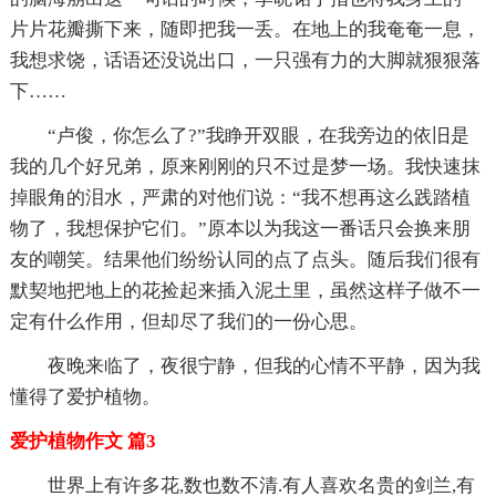
片片花瓣撕下来，随即把我一丢。在地上的我奄奄一息，
我想求饶，话语还没说出口，一只强有力的大脚就狠狠落
下……
“卢俊，你怎么了?”我睁开双眼，在我旁边的依旧是
我的几个好兄弟，原来刚刚的只不过是梦一场。我快速抹
掉眼角的泪水，严肃的对他们说：“我不想再这么践踏植
物了，我想保护它们。”原本以为我这一番话只会换来朋
友的嘲笑。结果他们纷纷认同的点了点头。随后我们很有
默契地把地上的花捡起来插入泥土里，虽然这样子做不一
定有什么作用，但却尽了我们的一份心思。
夜晚来临了，夜很宁静，但我的心情不平静，因为我
懂得了爱护植物。
爱护植物作文 篇3
世界上有许多花,数也数不清.有人喜欢名贵的剑兰,有