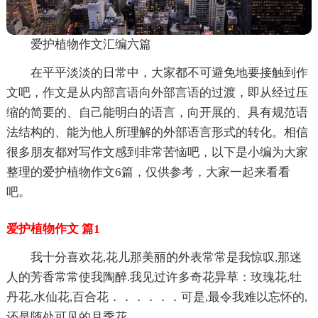
爱护植物作文汇编六篇
在平平淡淡的日常中，大家都不可避免地要接触到作
文吧，作文是从内部言语向外部言语的过渡，即从经过压
缩的简要的、自己能明白的语言，向开展的、具有规范语
法结构的、能为他人所理解的外部语言形式的转化。相信
很多朋友都对写作文感到非常苦恼吧，以下是小编为大家
整理的爱护植物作文6篇，仅供参考，大家一起来看看
吧。
爱护植物作文 篇1
我十分喜欢花,花儿那美丽的外表常常是我惊叹,那迷
人的芳香常常使我陶醉.我见过许多奇花异草：玫瑰花,牡
丹花,水仙花,百合花．．．．．．可是,最令我难以忘怀的,
还是随处可见的月季花.