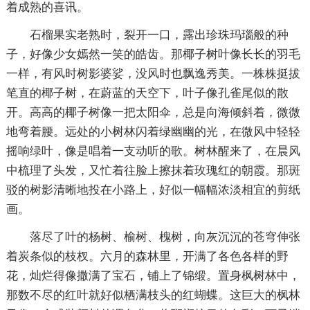
着成熟的喜讯。
石榴果实老熟时，裂开一口，露出珍珠玛瑙般的种
子，好像少女嫣然一笑的皓齿。那椰子树叶像长长的羽毛
一样，有风时树影婆娑，没风时也飘逸秀美。一株株挺拔
笔直的椰子树，在蔚蓝的天空下，叶子像孔雀尾似的散
开。高高的椰子树像一把太阳伞，总是向海倾斜着，微微
地弯着腰。远处的小树林闪着绿幽幽的光，在微风中轻轻
摇响绿叶，像是唱着一支动听的歌。树林醒来了，在晨风
中梳理了头发，又忙着往脸上擦抹着玫瑰红的朝霞。那斑
驳的树影清晰地投在小路上，好似一幅幅浓淡相宜的剪纸
画。
落尽了叶的杨树、榆树、槐树，向灰沉沉的苍穹伸张
着炭条似的枝杈。六月的森林里，开满了各色各样的野
花，灿烂得像撒满了宝石，铺上了锦缎。置身枫树林中，
那数不尽的红叶就好似栖满枝头的红蝴蝶。这巨大的枫林