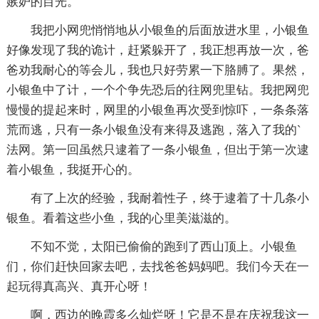
嫉妒的目光。
我把小网兜悄悄地从小银鱼的后面放进水里，小银鱼
好像发现了我的诡计，赶紧躲开了，我正想再放一次，爸
爸劝我耐心的等会儿，我也只好劳累一下胳膊了。果然，
小银鱼中了计，一个个争先恐后的往网兜里钻。我把网兜
慢慢的提起来时，网里的小银鱼再次受到惊吓，一条条落
荒而逃，只有一条小银鱼没有来得及逃跑，落入了我的`
法网。第一回虽然只逮着了一条小银鱼，但出于第一次逮
着小银鱼，我挺开心的。
有了上次的经验，我耐着性子，终于逮着了十几条小
银鱼。看着这些小鱼，我的心里美滋滋的。
不知不觉，太阳已偷偷的跑到了西山顶上。小银鱼
们，你们赶快回家去吧，去找爸爸妈妈吧。我们今天在一
起玩得真高兴、真开心呀！
啊，西边的晚霞多么灿烂呀！它是不是在庆祝我这一