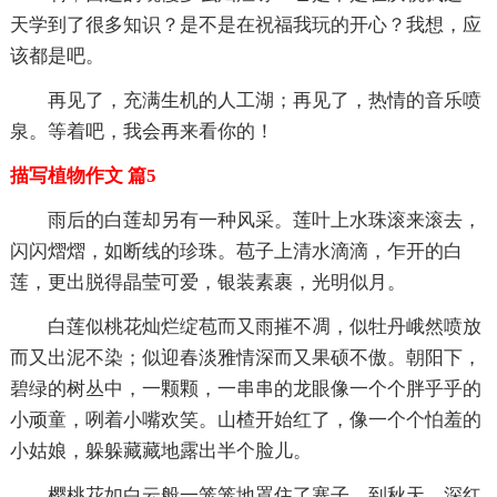
天学到了很多知识？是不是在祝福我玩的开心？我想，应
该都是吧。
再见了，充满生机的人工湖；再见了，热情的音乐喷
泉。等着吧，我会再来看你的！
描写植物作文 篇5
雨后的白莲却另有一种风采。莲叶上水珠滚来滚去，
闪闪熠熠，如断线的珍珠。苞子上清水滴滴，乍开的白
莲，更出脱得晶莹可爱，银装素裹，光明似月。
白莲似桃花灿烂绽苞而又雨摧不凋，似牡丹峨然喷放
而又出泥不染；似迎春淡雅情深而又果硕不傲。朝阳下，
碧绿的树丛中，一颗颗，一串串的龙眼像一个个胖乎乎的
小顽童，咧着小嘴欢笑。山楂开始红了，像一个个怕羞的
小姑娘，躲躲藏藏地露出半个脸儿。
樱桃花如白云般一笼笼地罩住了寨子。到秋天，深红