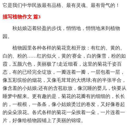
它是我们中华民族最有品格、最有灵魂、最有骨气的！
描写植物作文 篇3
秋姑娘迈着轻盈的步伐，悄悄地，悄悄地来到植物
园。
植物园里各种各样的菊花竞相开放：有红的、黄的、
白的、粉的……红的似火，黄的'赛金，白的像雪，粉的如
霞，五颜六色，美丽极了!走近细看，这里的菊花千姿百
态，有的已经完全绽放，一瓣连着一瓣，一层包着一层，
像五彩缤纷的烟花，又像毛茸茸的大绣球;有的半张半合，
像含羞的小姑娘;还有的含苞欲放，像沉睡的婴儿，快要从
睡梦中醒来。更有趣的是，菊花的花瓣有的细细的，长长
的，一根根，一条条，像小姑娘烫过的卷发，又好像卷起
的朵朵浪花。各式各样的菊花一朵挨着一朵，一片连着一
片，好像给植物园铺上了美丽的锦缎。