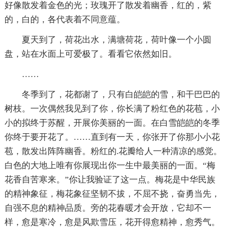
好像散发着金色的光；玫瑰开了散发着幽香，红的，紫
的，白的，各代表着不同意蕴。
夏天到了，荷花出水，满塘荷花，荷叶像一个小圆
盘，站在水面上可爱极了。看看它依然如旧。
……
冬季到了，花都谢了，只有白皑皑的雪，和干巴巴的
树枝。一次偶然我见到了你，你长满了粉红色的花苞，小
小的拟终于苏醒，开展你美丽的一面。在白雪皑皑的冬季
你终于要开花了。……直到有一天，你张开了你那小小花
苞，散发出阵阵幽香。粉红的.花瓣给人一种清凉的感觉。
白色的大地上唯有你展现出你一生中最美丽的一面。“梅
花香自苦寒来。”你让我验证了这一点。梅花是中华民族
的精神象征，梅花象征坚韧不拔，不屈不挠，奋勇当先，
自强不息的精神品质。旁的花春暖才会开放，它却不一
样，愈是寒冷，愈是风欺雪压，花开得愈精神，愈秀气。