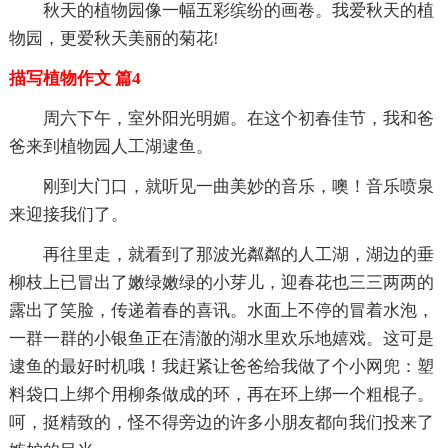
秋天的植物园像一幅五彩缤纷的画卷。我爱秋天的植
物园，更爱秋天美丽的菊花!
描写植物作文 篇4
周六下午，室外阳光明媚。在这个初春佳节，我和爸
爸来到植物园人工湖逮鱼。
刚到大门口，就听见一曲美妙的音乐，噢！音乐喷泉
来迎接我们了。
再往里走，就看到了那波光粼粼的人工湖，湖边的垂
柳枝上已冒出了嫩绿嫩绿的小芽儿，迎春花也三三两两的
露出了笑脸，传递着春的喜讯。水面上不停的冒着水泡，
一群一群的小银鱼正在清澈的湖水里欢乐地嬉戏。这可是
逮鱼的最好时机哦！我赶紧让爸爸给我做了个小网兜：塑
料袋口上绑个用柳条做成的环，再在环上绑一个粗棍子。
呵，挺精致的，怪不得旁边的许多小朋友都向我们投来了