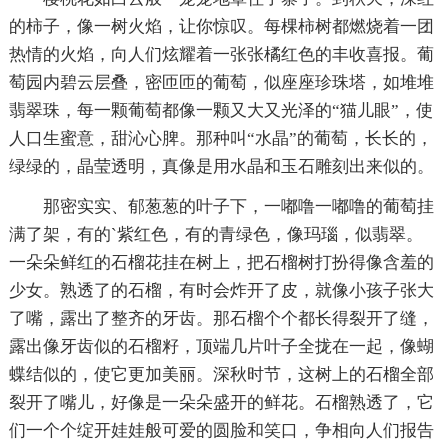
的柿子，像一树火焰，让你惊叹。每棵柿树都燃烧着一团
热情的火焰，向人们炫耀着一张张橘红色的丰收喜报。葡
萄园内碧云层叠，密匝匝的葡萄，似座座珍珠塔，如堆堆
翡翠珠，每一颗葡萄都像一颗又大又光泽的“猫儿眼”，使
人口生蜜意，甜沁心脾。那种叫“水晶”的葡萄，长长的，
绿绿的，晶莹透明，真像是用水晶和玉石雕刻出来似的。
那密实实、郁葱葱的叶子下，一嘟噜一嘟噜的葡萄挂
满了架，有的`紫红色，有的青绿色，像玛瑙，似翡翠。
一朵朵鲜红的石榴花挂在树上，把石榴树打扮得像含羞的
少女。熟透了的石榴，有时会炸开了皮，就像小孩子张大
了嘴，露出了整齐的牙齿。那石榴个个都长得裂开了缝，
露出像牙齿似的石榴籽，顶端几片叶子全拢在一起，像蝴
蝶结似的，使它更加美丽。深秋时节，这树上的石榴全部
裂开了嘴儿，好像是一朵朵盛开的鲜花。石榴熟透了，它
们一个个绽开娃娃般可爱的圆脸和笑口，争相向人们报告