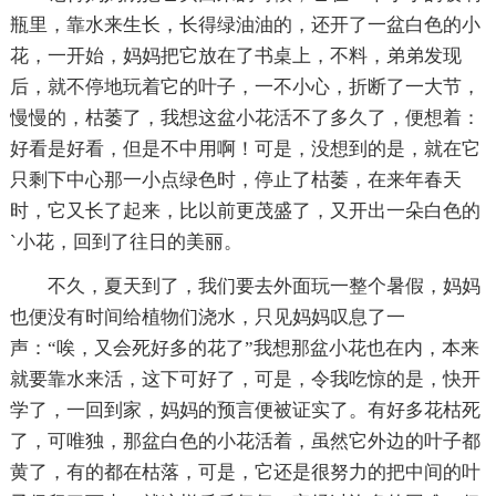
瓶里，靠水来生长，长得绿油油的，还开了一盆白色的小
花，一开始，妈妈把它放在了书桌上，不料，弟弟发现
后，就不停地玩着它的叶子，一不小心，折断了一大节，
慢慢的，枯萎了，我想这盆小花活不了多久了，便想着：
好看是好看，但是不中用啊！可是，没想到的是，就在它
只剩下中心那一小点绿色时，停止了枯萎，在来年春天
时，它又长了起来，比以前更茂盛了，又开出一朵白色的
`小花，回到了往日的美丽。
不久，夏天到了，我们要去外面玩一整个暑假，妈妈
也便没有时间给植物们浇水，只见妈妈叹息了一
声：“唉，又会死好多的花了”我想那盆小花也在内，本来
就要靠水来活，这下可好了，可是，令我吃惊的是，快开
学了，一回到家，妈妈的预言便被证实了。有好多花枯死
了，可唯独，那盆白色的小花活着，虽然它外边的叶子都
黄了，有的都在枯落，可是，它还是很努力的把中间的叶