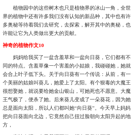
植物园中的这些树木也只是植物界的冰山一角，全世
界的植物中还有许多我们没有认知的新品种，其中也有许
多奥秘等待着我们去研究，去探索，解开其中的奥秘，也
许能让它为人类做出更大的贡献。
神奇的植物作文10
妈妈给我买了一盆含羞草和一盆向日葵，它们都有不
同的特点。含羞草像一个害羞的小姑娘，我碰碰她，她就
会合上叶子低下头。关于向日葵有一个传说：从前，有一
个美丽的姑娘叫葵儿，她爱上了太阳。有个狠毒的大魔王
很想娶她，就说要给她金山银山，可她死也不愿意。大魔
王气极了，便杀了她。后来葵儿变成了一朵葵花，因为她
总是面向太阳，所以人们都叫她“向日葵”。今天早上妈妈
把向日葵面向北边，它竟然自己扭过脸朝向太阳升起的地
方，