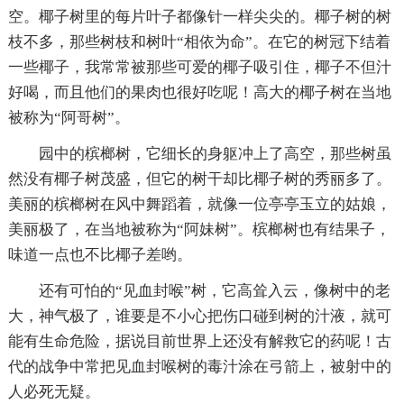
空。椰子树里的每片叶子都像针一样尖尖的。椰子树的树
枝不多，那些树枝和树叶“相依为命”。在它的树冠下结着
一些椰子，我常常被那些可爱的椰子吸引住，椰子不但汁
好喝，而且他们的果肉也很好吃呢！高大的椰子树在当地
被称为“阿哥树”。
园中的槟榔树，它细长的身躯冲上了高空，那些树虽
然没有椰子树茂盛，但它的树干却比椰子树的秀丽多了。
美丽的槟榔树在风中舞蹈着，就像一位亭亭玉立的姑娘，
美丽极了，在当地被称为“阿妹树”。槟榔树也有结果子，
味道一点也不比椰子差哟。
还有可怕的“见血封喉”树，它高耸入云，像树中的老
大，神气极了，谁要是不小心把伤口碰到树的汁液，就可
能有生命危险，据说目前世界上还没有解救它的药呢！古
代的战争中常把见血封喉树的毒汁涂在弓箭上，被射中的
人必死无疑。