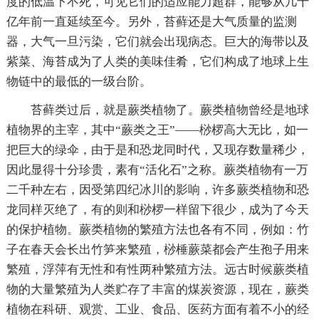
度的低温下不死，可见它们的适应能力超群，能够从几十
亿年前一直延续至今。另外，苔藓还是大气质量的监测
器，大气一旦污染，它们就会出现病态。巨大的海带以及
紫菜、海苔成为了人类的美味佳肴，它们构成了地球上生
物链中的最低的一级台阶。
苔藓类过后，就是蕨类植物了。蕨类植物曾经是地球
植物界的主宰，其中“蕨类之王”——桫椤高大无比，如一
把巨大的绿伞，由于是和恐龙同时代，又现存数量稀少，
因此显得十分珍贵，素有“活化石”之称。蕨类植物有一万
二千种左右，因受第四纪冰川的影响，许多蕨类植物和恐
龙同样灭绝了，有的则和桫椤一样留下很少，成为了今天
的保护植物。蕨类植物的繁殖方法也各有不同，例如：竹
子在春天会长出竹笋来繁殖，桫棰蕨菜都会产生孢子用来
繁殖，浮萍有无性和有性两种繁殖方法。远古时候蕨类植
物的大量繁殖为人类贮存了丰富的煤炭资源，现在，蕨类
植物在科研、观赏、工业、食品、医药方面有着不小的经