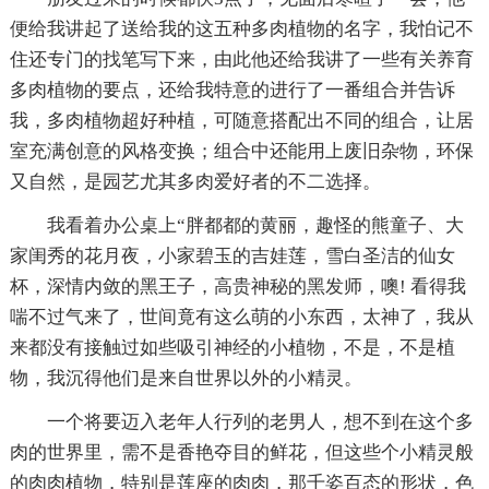
便给我讲起了送给我的这五种多肉植物的名字，我怕记不
住还专门的找笔写下来，由此他还给我讲了一些有关养育
多肉植物的要点，还给我特意的进行了一番组合并告诉
我，多肉植物超好种植，可随意搭配出不同的组合，让居
室充满创意的风格变换；组合中还能用上废旧杂物，环保
又自然，是园艺尤其多肉爱好者的不二选择。
我看着办公桌上“胖都都的黄丽，趣怪的熊童子、大
家闺秀的花月夜，小家碧玉的吉娃莲，雪白圣洁的仙女
杯，深情内敛的黑王子，高贵神秘的黑发师，噢! 看得我
喘不过气来了，世间竟有这么萌的小东西，太神了，我从
来都没有接触过如些吸引神经的小植物，不是，不是植
物，我沉得他们是来自世界以外的小精灵。
一个将要迈入老年人行列的老男人，想不到在这个多
肉的世界里，需不是香艳夺目的鲜花，但这些个小精灵般
的肉肉植物，特别是莲座的肉肉，那千姿百态的形状，色