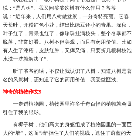
说：“是八树”。我又问爷爷这树有什么作用？爷爷
说：“近年来，人们用八树做盆景，十分奇特亮丽。它春
天长叶，开粉红色小花，结出比绿豆还小的青果。深秋，
叶子红了，青果也红了，像珍珠挂满枝头，整个冬季都不
脱落，非常好看。八树不但美观，而且有药用价值。比如
有人生了漆疮，皮肤红肿，又痒又痛，只要折几根树枝泡
水洗一洗就解决了”。
听了爷爷的话，不仅让我认识了八树，知道八树是著
名的风景树，还知道了它的药用价值，我受益匪浅。
神奇的植物作文9
一走进植物园，植物园里许多千奇百怪的植物就会吸
引住了我的眼球。
有椰子树，他们高大的身躯组成了植物园里的一面巨
大的“墙”，这面“墙”挡住了人们的视线，遮住了蔚蓝的天