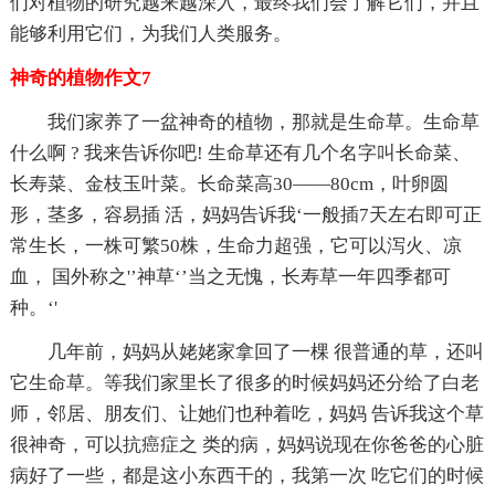
们对植物的研究越来越深入，最终我们会了解它们，并且
能够利用它们，为我们人类服务。
神奇的植物作文7
我们家养了一盆神奇的植物，那就是生命草。生命草
什么啊 ? 我来告诉你吧! 生命草还有几个名字叫长命菜、
长寿菜、金枝玉叶菜。长命菜高30——80cm，叶卵圆
形，茎多，容易插 活，妈妈告诉我‘一般插7天左右即可正
常生长，一株可繁50株，生命力超强，它可以泻火、凉
血， 国外称之'’神草‘’当之无愧，长寿草一年四季都可
种。‘'
几年前，妈妈从姥姥家拿回了一棵 很普通的草，还叫
它生命草。等我们家里长了很多的时候妈妈还分给了白老
师，邻居、朋友们、让她们也种着吃，妈妈 告诉我这个草
很神奇，可以抗癌症之 类的病，妈妈说现在你爸爸的心脏
病好了一些，都是这小东西干的，我第一次 吃它们的时候