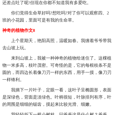
还差点吐了呢!但现在你都不知道我有多爱吃。
你们觉得生命草好吗?想吃吗?对了你可以观察四、2
班的小花园，里面可是有我的生命草。
神奇的植物作文8
上个星期天，艳阳高照，温暖如春。我缠着爷爷带我
去山坡上玩。
来到山坡上，我被一种神奇的植物给迷住了。这棵植
物一米多高，枝叶茂密。可奇怪的是，它的每根枝条不是
圆的，而四边长着像刀刃一样的东西，用手一摸，像刀刃
一样锋利。
我摘下一片叶子，定眼一看，这叶子呈椭圆形，表面
是深绿色，背面是淡绿色。叶柄很短，叶脉排列有序，叶
的周围是细细的锯齿，摸起来比较光滑、细嫩。
我轻轻折下一根小树枝，问爷爷这是什么树？爷爷