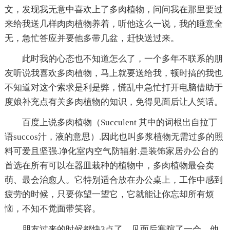
文，发现我无意中喜欢上了多肉植物，问问我在那里要过
来给我送几样肉肉植物养着，听他这么一说，我的睡意全
无，急忙答应并要他多带几盆，赶快送过来。
此时我的心态也不知道怎么了，一个多年不联系的朋
友听说我喜欢多肉植物，马上就要送给我，顿时搞的我也
不知道对这个索求是利是弊，慌乱中急忙打开电脑借助于
度娘补充点有关多肉植物的知识，免得见面后让人笑话。
百度上说多肉植物（Succulent 其中的词根出自拉丁
语succos汁，液的意思）.因此也叫多浆植物无需过多的照
料可爱且坚强.净化室内空气防辐射.是装饰家居办公台的
首选在所有可以在器皿栽种的植物中，多肉植物最会卖
萌、最会治愈人。它特别适合放在办公桌上，工作中感到
疲劳的时候，只要你望一望它，它就能让你忘却所有烦
恼，不知不觉面带笑容。
朋友过来的时候都快3点了，见面后寒暄了一会，他