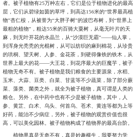
者。被子植物有25万种左右，它们是位于植物进化的最高
层，它们从碧绿如茵的草坪，到高达156米的“世界最高植
物”杏仁桉，从被誉为“大胖子树”的波巴布树，到“世界上
最粗的植物”，粗达55米的百骑大粟树，从毫无叶片的天
麻，到无叶开花的水晶兰，从“沙漠巨无霸”——仙人掌，
到浑身光秃秃的光棍树，从可以纺织的麻到棉花，从珍贵
的珙桐、望天树、人参、金花茶，到硬得像铁的铁木，从
世界上最大的花——大王花，到花序最大的巨魔芋，被子
植物无奇不有。被子植物是我们粮食的主要源泉，水稻、
玉米、大蒜、豆类、白菜、甘蓝等不少蔬菜，除了部分蕨
菜、藻类、菌类之外，就全为被子植物，真可谓是人类的
粮仓。另外，在中药中也有不少是被子植物，其中，人
参、黄芷、白术、乌头、何首乌、苍术、黄连等都为上等
好药，能治不少病症，另外，被子植物的观赏价值也很
高，可以美化园林。被子植物构成了植物界的最高台阶。
植物界真是无奇不有，真是妙趣横生，我要努力学