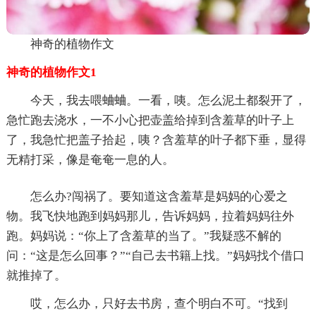
神奇的植物作文
神奇的植物作文1
今天，我去喂蛐蛐。一看，咦。怎么泥土都裂开了，
急忙跑去浇水，一不小心把壶盖给掉到含羞草的叶子上
了，我急忙把盖子拾起，咦？含羞草的叶子都下垂，显得
无精打采，像是奄奄一息的人。
怎么办?闯祸了。要知道这含羞草是妈妈的心爱之
物。我飞快地跑到妈妈那儿，告诉妈妈，拉着妈妈往外
跑。妈妈说：“你上了含羞草的当了。”我疑惑不解的
问：“这是怎么回事？”“自己去书籍上找。”妈妈找个借口
就推掉了。
哎，怎么办，只好去书房，查个明白不可。“找到