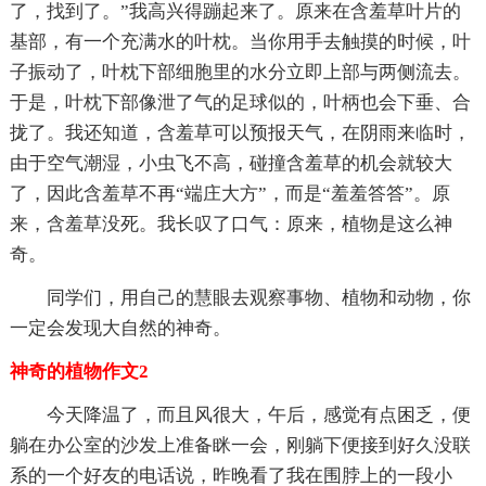
了，找到了。”我高兴得蹦起来了。原来在含羞草叶片的
基部，有一个充满水的叶枕。当你用手去触摸的时候，叶
子振动了，叶枕下部细胞里的水分立即上部与两侧流去。
于是，叶枕下部像泄了气的足球似的，叶柄也会下垂、合
拢了。我还知道，含羞草可以预报天气，在阴雨来临时，
由于空气潮湿，小虫飞不高，碰撞含羞草的机会就较大
了，因此含羞草不再“端庄大方”，而是“羞羞答答”。原
来，含羞草没死。我长叹了口气：原来，植物是这么神
奇。
同学们，用自己的慧眼去观察事物、植物和动物，你
一定会发现大自然的神奇。
神奇的植物作文2
今天降温了，而且风很大，午后，感觉有点困乏，便
躺在办公室的沙发上准备眯一会，刚躺下便接到好久没联
系的一个好友的电话说，昨晚看了我在围脖上的一段小