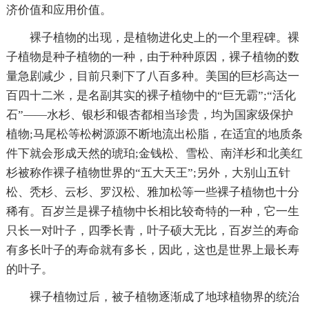
济价值和应用价值。
裸子植物的出现，是植物进化史上的一个里程碑。裸
子植物是种子植物的一种，由于种种原因，裸子植物的数
量急剧减少，目前只剩下了八百多种。美国的巨杉高达一
百四十二米，是名副其实的裸子植物中的“巨无霸”;“活化
石”——水杉、银杉和银杏都相当珍贵，均为国家级保护
植物;马尾松等松树源源不断地流出松脂，在适宜的地质条
件下就会形成天然的琥珀;金钱松、雪松、南洋杉和北美红
杉被称作裸子植物世界的“五大天王”;另外，大别山五针
松、秃杉、云杉、罗汉松、雅加松等一些裸子植物也十分
稀有。百岁兰是裸子植物中长相比较奇特的一种，它一生
只长一对叶子，四季长青，叶子硕大无比，百岁兰的寿命
有多长叶子的寿命就有多长，因此，这也是世界上最长寿
的叶子。
裸子植物过后，被子植物逐渐成了地球植物界的统治