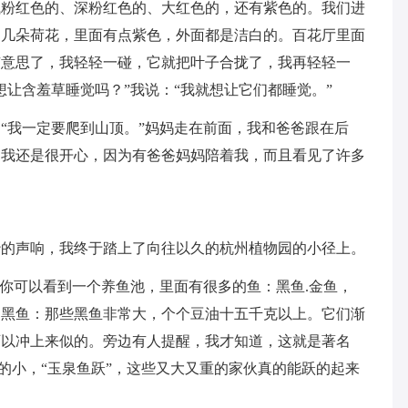
浅粉红色的、深粉红色的、大红色的，还有紫色的。我们进
了几朵荷花，里面有点紫色，外面都是洁白的。百花厅里面
有意思了，我轻轻一碰，它就把叶子合拢了，我再轻轻一
让含羞草睡觉吗？”我说：“我就想让它们都睡觉。”
“我一定要爬到山顶。”妈妈走在前面，我和爸爸跟在后
过我还是很开心，因为有爸爸妈妈陪着我，而且看见了许多
沙的声响，我终于踏上了向往以久的杭州植物园的小径上。
，你可以看到一个养鱼池，里面有很多的鱼：黑鱼.金鱼，
是黑鱼：那些黑鱼非常大，个个豆油十五千克以上。它们渐
可以冲上来似的。旁边有人提醒，我才知道，这就是著名
偷的小，“玉泉鱼跃”，这些又大又重的家伙真的能跃的起来