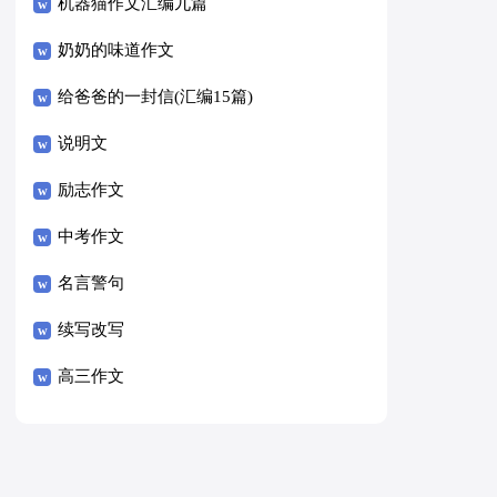
8篇）
机器猫作文汇编九篇
奶奶的味道作文
给爸爸的一封信(汇编15篇)
说明文
励志作文
中考作文
名言警句
续写改写
高三作文