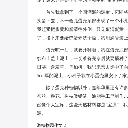
呢？原来这是嘉年华主题活动中的“蛋壳种植
首先我拿到了一个圆溜溜的鸡蛋，它即
头凿下去，不一会儿蛋壳顶部出现了一个小
我赶紧把蛋黄和蛋清往外倒，只见蛋清蛋黄
了，接下来要给鸡蛋壳洗个澡，我用滴管装
蛋壳晾干后，就要开种啦，我在蛋壳底
纱布上盖上泥土，一切准备完毕后就要播种
日葵、含羞草、乌桕树，我思来想去选中了向
5cm厚的泥土，小种子就在小蛋壳里安下了家
除了蛋壳种植物以外，嘉年华里还有许
蚕丝、种花、树枝做铅笔、油脂手工皂制作
然像个大宝库，这些天然材料都是“宝贝”，
源。
游植物园作文 2