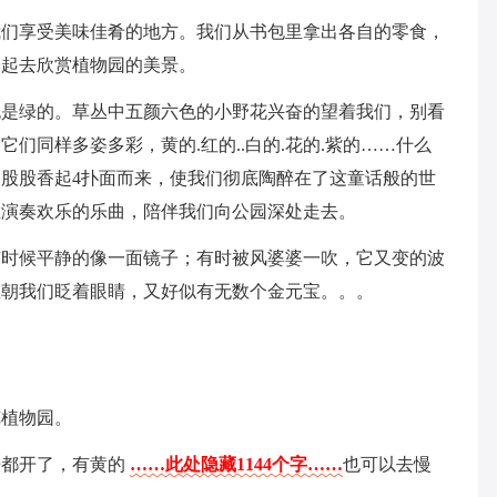
我们享受美味佳肴的地方。我们从书包里拿出各自的零食，
一起去欣赏植物园的美景。
也是绿的。草丛中五颜六色的小野花兴奋的望着我们，别看
们同样多姿多彩，黄的.红的..白的.花的.紫的……什么
股股香起4扑面而来，使我们彻底陶醉在了这童话般的世
在演奏欢乐的乐曲，陪伴我们向公园深处走去。
有时候平静的像一面镜子；有时被风婆婆一吹，它又变的波
星朝我们眨着眼睛，又好似有无数个金元宝。。。
览植物园。
丹都开了，有黄的
……此处隐藏1144个字……
也可以去慢