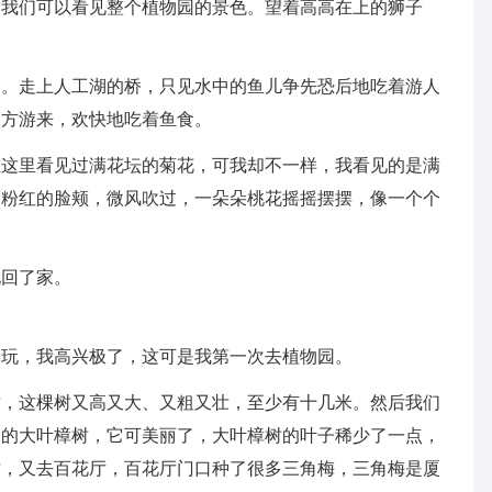
，我们可以看见整个植物园的景色。望着高高在上的狮子
湖。走上人工湖的桥，只见水中的鱼儿争先恐后地吃着游人
八方游来，欢快地吃着鱼食。
在这里看见过满花坛的菊花，可我却不一样，我看见的是满
那粉红的脸颊，微风吹过，一朵朵桃花摇摇摆摆，像一个个
地回了家。
园玩，我高兴极了，这可是我第一次去植物园。
树，这棵树又高又大、又粗又壮，至少有十几米。然后我们
手种的大叶樟树，它可美丽了，大叶樟树的叶子稀少了一点，
树，又去百花厅，百花厅门口种了很多三角梅，三角梅是厦