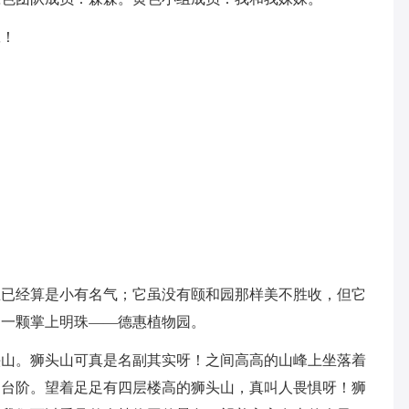
赢！
里已经算是小有名气；它虽没有颐和园那样美不胜收，但它
的一颗掌上明珠——德惠植物园。
头山。狮头山可真是名副其实呀！之间高高的山峰上坐落着
的台阶。望着足足有四层楼高的狮头山，真叫人畏惧呀！狮