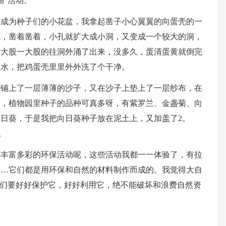
物”活动。
将成为种子们的小花盆，我拿起凿子小心翼翼的向蛋壳的一
孔，凿着凿着，小孔就扩大成小洞，又变成一个较大的洞，
一大股一大股的往洞外涌了出来，没多久，蛋清蛋黄就倒完
上水，把鸡蛋壳里里外外洗了个干净。
部铺上了一层薄薄的沙子，又在沙子上垫上了一层纱布，在
了，植物园里种子的品种可真多呀，有紫罗兰、金盏菊、向
日葵，于是我把向日葵种子放在泥土上，又加盖了2。
。
多丰富多彩的环保活动呢，这些活动我都一一体验了，有拉
……它们都是用环保和自然的材料制作而成的。我觉得大自
我们要好好保护它，好好利用它，绝不能破坏和浪费自然资