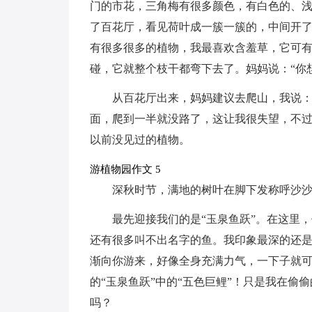
门的市花，三角梅有很多颜色，有白色的、
了百花厅，看见荷叶成一簇一簇的，中间开
有很多很多的植物，我最喜欢含羞草，它可
碰，它就整个枝干都弯下去了。妈妈说：“你想
从百花厅出来，妈妈建议去爬山，我说：
面，爬到一半就没路了，这让我很失望，不
以前没见过的植物。
游植物园作文 5
深秋时节，满地的树叶在脚下发称呼沙
最先迎接我们的是“玉泉鱼跃”。在这里
还有很多叫不出名字的鱼。我印象最深的还
渐向你游来，好像全身充满力气，一下子就
的“玉泉鱼跃”中的“五色巨鲤”！只是我在偷
吗？