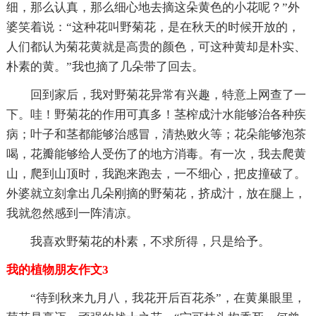
细，那么认真，那么细心地去摘这朵黄色的小花呢？”外
婆笑着说：“这种花叫野菊花，是在秋天的时候开放的，
人们都认为菊花黄就是高贵的颜色，可这种黄却是朴实、
朴素的黄。”我也摘了几朵带了回去。
回到家后，我对野菊花异常有兴趣，特意上网查了一
下。哇！野菊花的作用可真多！茎榨成汁水能够治各种疾
病；叶子和茎都能够治感冒，清热败火等；花朵能够泡茶
喝，花瓣能够给人受伤了的地方消毒。有一次，我去爬黄
山，爬到山顶时，我跑来跑去，一不细心，把皮撞破了。
外婆就立刻拿出几朵刚摘的野菊花，挤成汁，放在腿上，
我就忽然感到一阵清凉。
我喜欢野菊花的朴素，不求所得，只是给予。
我的植物朋友作文3
“待到秋来九月八，我花开后百花杀”，在黄巢眼里，