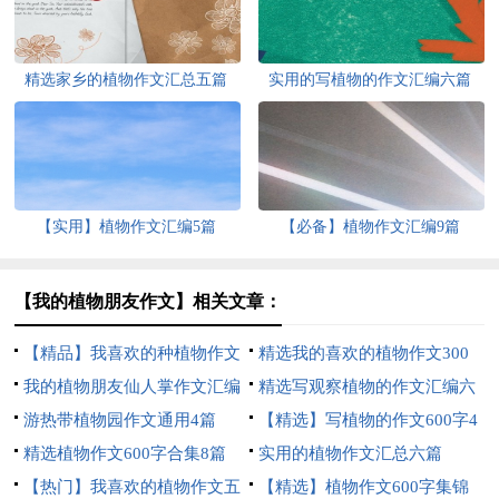
精选家乡的植物作文汇总五篇
实用的写植物的作文汇编六篇
【实用】植物作文汇编5篇
【必备】植物作文汇编9篇
【我的植物朋友作文】相关文章：
【精品】我喜欢的种植物作文
精选我的喜欢的植物作文300
300字4篇
我的植物朋友仙人掌作文汇编
字合集6篇
精选写观察植物的作文汇编六
15篇
游热带植物园作文通用4篇
篇
【精选】写植物的作文600字4
精选植物作文600字合集8篇
篇
实用的植物作文汇总六篇
【热门】我喜欢的植物作文五
【精选】植物作文600字集锦