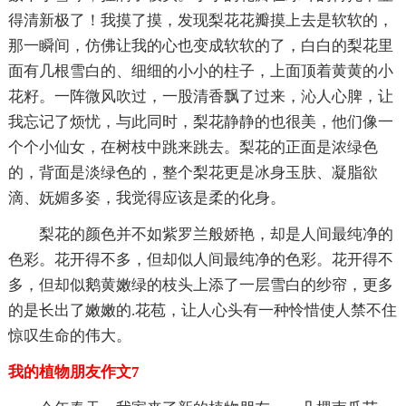
得清新极了！我摸了摸，发现梨花花瓣摸上去是软软的，
那一瞬间，仿佛让我的心也变成软软的了，白白的梨花里
面有几根雪白的、细细的小小的柱子，上面顶着黄黄的小
花籽。一阵微风吹过，一股清香飘了过来，沁人心脾，让
我忘记了烦忧，与此同时，梨花静静的也很美，他们像一
个个小仙女，在树枝中跳来跳去。梨花的正面是浓绿色
的，背面是淡绿色的，整个梨花更是冰身玉肤、凝脂欲
滴、妩媚多姿，我觉得应该是柔的化身。
梨花的颜色并不如紫罗兰般娇艳，却是人间最纯净的
色彩。花开得不多，但却似人间最纯净的色彩。花开得不
多，但却似鹅黄嫩绿的枝头上添了一层雪白的纱帘，更多
的是长出了嫩嫩的.花苞，让人心头有一种怜惜使人禁不住
惊叹生命的伟大。
我的植物朋友作文7