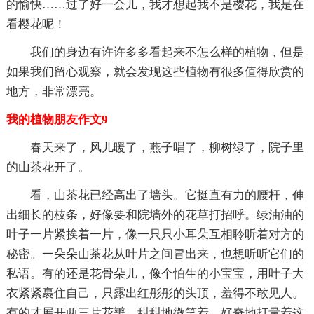
的愉快……过了好一会儿，我才想起我不是樱花，我是在
看樱花呢！
我们的身边有许许多多看起来不怎么样的植物，但是
如果我们留心观察，就会发现这些植物有很多值得欣赏的
地方，非常漂亮。
我的植物朋友作文9
春天来了，风儿暖了，燕子唱了，柳树绿了，院子里
的山茶花开了。
看，山茶花已经高出了墙头。它挺直有力的腰杆，伸
出细长的枝条，好像要和院墙外的花草打招呼。绿油油的
叶子一片紧挨着一片，像一只只小耳朵互相聆听着对方的
秘密。一朵朵山茶花从叶片之间冒出来，也想听听它们的
私语。有的还是花骨朵儿，像个怕生的小宝宝，用叶子大
衣紧紧裹住自己，只露出红彤彤的头顶，羞得不敢见人。
有的才展开两三片花瓣，甜甜地微笑着，好奇地打量着这