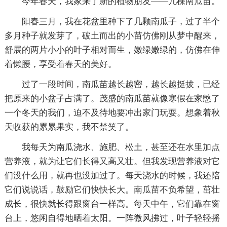
今年春天，我家来了新的植物朋友——几棵南瓜苗。
阳春三月，我在花盆里种下了几颗南瓜子，过了半个
多月种子就发芽了，破土而出的小苗仿佛刚从梦中醒来，
舒展的两片小小的叶子相对而生，嫩绿嫩绿的，仿佛在伸
着懒腰，享受着春天的美好。
过了一段时间，南瓜苗越长越密，越长越挺拔，已经
把原来的小盆子占满了。茂盛的南瓜苗就像寒假在家憋了
一个冬天的我们，迫不及待地要冲出家门玩耍。想象着秋
天收获的累累果实，我不禁笑了。
我每天为南瓜浇水、施肥、松土，甚至还在水里加点
营养液，就为让它们长得又高又壮。但我发现营养液对它
们没什么用，就再也没加过了。每天浇水的时候，我还陪
它们说说话，鼓励它们快快长大。南瓜苗不负希望，茁壮
成长，很快就长得跟窗台一样高。每天中午，它们靠在窗
台上，悠闲自得地晒着太阳。一阵微风拂过，叶子轻轻摇