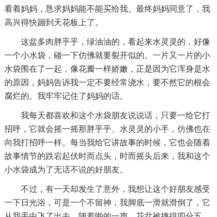
看着妈妈，恳求妈妈能不能买给我。最终妈妈同意了，我
高兴得快蹦到天花板上了。
这盆多肉胖乎乎，绿油油的，看起来水灵灵的，好像
一个小水袋，碰一下仿佛就要裂开似的。一片又一片的小
水袋围在了一起，像花瓣一样娇嫩，正是因为它浑身是水
的原因，妈妈告诉我一定不要经常浇水，要不然它的根会
腐烂的。我牢牢记住了妈妈的话。
我每天都喜欢和这个水袋朋友说说话，只要一给它打
招呼，它就会摇一摇那胖乎乎、水灵灵的小手，仿佛也在
向我打招呼一样。每当我给它讲故事的时候，它也会随着
故事情节的跌宕起伏时而点头，时而摇头后来，我和这个
小水袋成为了无话不说的好朋友。
不过，有一天却发生了意外，我想让这个好朋友感受
一下日光浴，可是一个不留神，我脚底一滑就滑倒了，它
从我手中飞了出去，随着啪的一声，花盆被摔得四分五