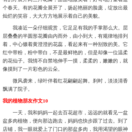
个春天。有的花瓣全展开了，扬起艳丽的脸庞，绽放出最
灿烂的笑容，大大方方地展示着自己的美貌。
我凑近一朵仔细观赏，它足足有我的手掌那么大。层
层叠叠的半圆形花瓣由内而外，由小到大，有规律地排列
着，中心缀着黄澄澄的花蕊，看起来有一种别致的美。它
红中带粉，粉中带白，不是最鲜艳的，但是却像一位温柔
的花仙子。我情不自禁地伸手一摸，柔柔的，嫩嫩的，就
像摸到了一片彩色的云朵。
微风袭来，绿叶伴着红花翩翩起舞。刹时，淡淡清香
飘满了院子。
我的植物朋友作文10
一天，我和妈妈一起去百花超市，远远的就看见一盆
盆多肉植物，便向那边跑去，妈妈也快步跟了过去。到了
店铺，我一眼就爱上了门口的那盆多肉，我用渴望的眼神