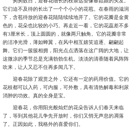
匆匆数日，迎春花细长的枝条远望像春姑娘的头发。
它们迫不及待的长出了一个个小小的花苞。在春雨的滋润
下，含苞待放的迎春花陆陆续续地开了。它的花瓣是金黄
色的，花朵也比较的小巧。再走近一看，它的花蕊差不多
有3厘米长，顶上圆圆的，就像两只触角。它的花瓣非常
的洁净光滑，薄如蝉翼，在风中相互嬉笑追逐、翩翩起
舞。它们一簇簇相拥，阳光点点洒落在这广阔的大地，让
这微凉的季节总是充满勃勃生机。淡淡的清香随着风阵阵
吹来，让人又忍不住再多闻几下。
迎春花除了观赏之外，它还有一定的药用价值。它的
花枝都可以入药，可内服，可外敷，具有清热解毒和利尿
消肿的功效。真的全身是宝。
迎春花，你用阳光般灿烂的花朵告诉人们春天来临
了，等到其他花儿争先开放时，你们又悄无声息的凋落
了。正因如此，我格外的喜爱你们。