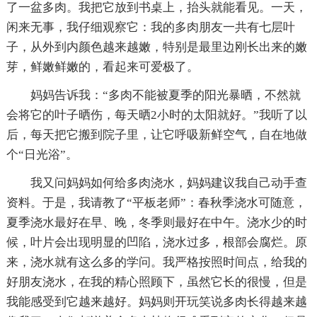
了一盆多肉。我把它放到书桌上，抬头就能看见。一天，
闲来无事，我仔细观察它：我的多肉朋友一共有七层叶
子，从外到内颜色越来越嫩，特别是最里边刚长出来的嫩
芽，鲜嫩鲜嫩的，看起来可爱极了。
妈妈告诉我：“多肉不能被夏季的阳光暴晒，不然就
会将它的叶子晒伤，每天晒2小时的太阳就好。”我听了以
后，每天把它搬到院子里，让它呼吸新鲜空气，自在地做
个“日光浴”。
我又问妈妈如何给多肉浇水，妈妈建议我自己动手查
资料。于是，我请教了“平板老师”：春秋季浇水可随意，
夏季浇水最好在早、晚，冬季则最好在中午。浇水少的时
候，叶片会出现明显的凹陷，浇水过多，根部会腐烂。原
来，浇水就有这么多的学问。我严格按照时间点，给我的
好朋友浇水，在我的精心照顾下，虽然它长的很慢，但是
我能感受到它越来越好。妈妈则开玩笑说多肉长得越来越