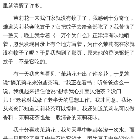
里就清醒了许多。
茉莉花一来我们家就没有蚊子了，我感到十分奇怪，
难道茉莉花会吃蚊子？它把蚊子去给全部吃了？我苦恼了
一整天，晚上我拿着《十万个为什么》正津津有味地啃
着，忽然发现目录上有个地方写着，为什么茉莉花在家就
没有蚊子了呢？于是我翻到了那页，原来他的香味驱赶了
蚊子，不是它吃的。
有一天我爸爸看见了茉莉花开出了许多花，于是就
说“摘茉莉花来泡些茶喝。”我正在看书；听爸爸这么一
说。我跳起来拦住他说“想拿我心肝宝贝泡茶？没门
儿！”老爸对我做了老半天的思想工作。我才同意。我还
从老爸那知道茉莉花茶可以提神。我还知道茉莉花可以做
香料，茉莉花茶也是一股清香的茉莉花味。
我十分喜欢茉莉花，我每天早中晚都各浇一次水。而
是一只肥除了夏天中午不给它浇水，因为夏天中午浇水会