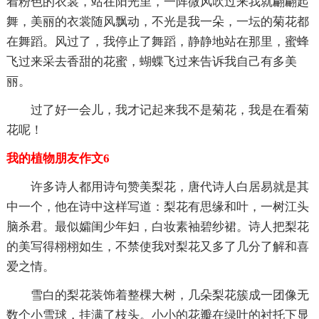
着粉色的衣裳，站在阳光里，一阵微风吹过来我就翩翩起
舞，美丽的衣裳随风飘动，不光是我一朵，一坛的菊花都
在舞蹈。风过了，我停止了舞蹈，静静地站在那里，蜜蜂
飞过来采去香甜的花蜜，蝴蝶飞过来告诉我自己有多美
丽。
过了好一会儿，我才记起来我不是菊花，我是在看菊
花呢！
我的植物朋友作文6
许多诗人都用诗句赞美梨花，唐代诗人白居易就是其
中一个，他在诗中这样写道：梨花有思缘和叶，一树江头
脑杀君。最似孀闺少年妇，白妆素袖碧纱裙。诗人把梨花
的美写得栩栩如生，不禁使我对梨花又多了几分了解和喜
爱之情。
雪白的梨花装饰着整棵大树，几朵梨花簇成一团像无
数个小雪球，挂满了枝头。小小的花瓣在绿叶的衬托下显