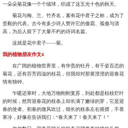
一朵朵菊花像一个个绒球，织成了这五光十色的秋天。
菊花与梅、兰、竹齐名，素有花中君子之称，成为了
坚毅的代表。古今有多少诗人赞许它的傲霜、孤傲与清
高，为后人留下了大量不朽的诗词名篇。
这就是花中君子——菊。
我的植物朋友作文4
在广阔的植物世界里，有华贵的牡丹，有千姿百态的
菊花，还有芬芳四溢的桂花，但我却对那黄澄澄的迎春花
情有独钟。
乍暖还寒时，大地万物刚刚复苏，到处都是枯枝烂叶
的时候，然而迎春花的枝条上却长满了嫩绿的芽，它是迎
春的使者。初春的微风吹过，细长的枝条左右摇摆，不畏
寒冷，好像在告诉我们：“春天来了！春天来了！”