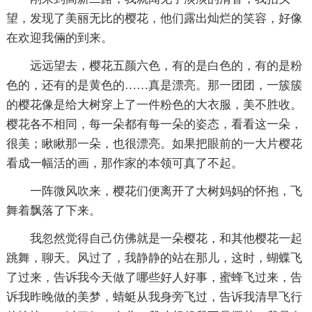
望，发现了美丽无比的樱花，他们露出灿烂的笑容，好像
在欢迎我倆的到来。
远远望去，樱花五颜六色，有的是白色的，有的是粉
色的，还有的是黄色的……真是漂亮。那一团团，一簇簇
的樱花像是给大树穿上了一件粉色的大衣服，美不胜收。
樱花各不相同，每一朵都有每一朵的姿态，看看这一朵，
很美；瞅瞅那一朵，也很漂亮。如果把眼前的一大片樱花
看成一幅活的画，那作家的本领可真了不起。
一阵微风吹来，樱花们便离开了大树妈妈的怀抱，飞
舞着飘落了下来。
我忽然觉得自己仿佛就是一朵樱花，和其他樱花一起
跳舞，聊天。风过了，我静静的站在那儿，这时，蝴蝶飞
了过来，告诉我今天做了哪些好人好事，蜜蜂飞过来，告
诉我昨晚做的美梦，蜻蜓从我身旁飞过，告诉我清早飞行