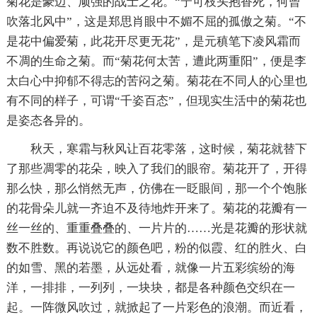
菊花是豪迈、顽强的战士之花。“宁可枝头抱香死，何曾
吹落北风中”，这是郑思肖眼中不媚不屈的孤傲之菊。“不
是花中偏爱菊，此花开尽更无花”，是元稹笔下凌风霜而
不凋的生命之菊。而“菊花何太苦，遭此两重阳”，便是李
太白心中抑郁不得志的苦闷之菊。菊花在不同人的心里也
有不同的样子，可谓“千姿百态”，但现实生活中的菊花也
是姿态各异的。
秋天，寒霜与秋风让百花零落，这时候，菊花就替下
了那些凋零的花朵，映入了我们的眼帘。菊花开了，开得
那么快，那么悄然无声，仿佛在一眨眼间，那一个个饱胀
的花骨朵儿就一齐迫不及待地炸开来了。菊花的花瓣有一
丝一丝的、重重叠叠的、一片片的……光是花瓣的形状就
数不胜数。再说说它的颜色吧，粉的似霞、红的胜火、白
的如雪、黑的若墨，从远处看，就像一片五彩缤纷的海
洋，一排排，一列列，一块块，都是各种颜色交织在一
起。一阵微风吹过，就掀起了一片彩色的浪潮。而近看，