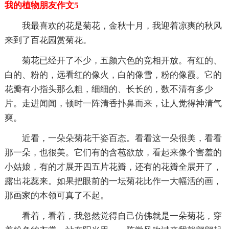
我的植物朋友作文5
我最喜欢的花是菊花，金秋十月，我迎着凉爽的秋风
来到了百花园赏菊花。
菊花已经开了不少，五颜六色的竞相开放。有红的、
白的、粉的，远看红的像火，白的像雪，粉的像霞。它的
花瓣有小指头那么粗，细细的、长长的，数不清有多少
片。走进闻闻，顿时一阵清香扑鼻而来，让人觉得神清气
爽。
近看，一朵朵菊花千姿百态。看看这一朵很美，看看
那一朵，也很美。它们有的含苞欲放，看起来像个害羞的
小姑娘，有的才展开四五片花瓣，还有的花瓣全展开了，
露出花蕊来。如果把眼前的一坛菊花比作一大幅活的画，
那画家的本领可真了不起。
看着，看着，我忽然觉得自己仿佛就是一朵菊花，穿