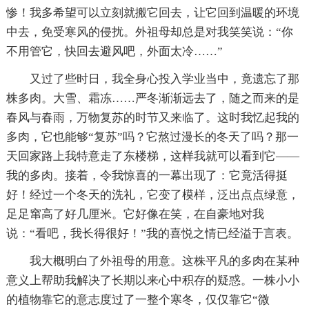
惨！我多希望可以立刻就搬它回去，让它回到温暖的环境
中去，免受寒风的侵扰。外祖母却总是对我笑笑说：“你
不用管它，快回去避风吧，外面太冷……”
又过了些时日，我全身心投入学业当中，竟遗忘了那
株多肉。大雪、霜冻……严冬渐渐远去了，随之而来的是
春风与春雨，万物复苏的时节又来临了。这时我忆起我的
多肉，它也能够“复苏”吗？它熬过漫长的冬天了吗？那一
天回家路上我特意走了东楼梯，这样我就可以看到它——
我的多肉。接着，令我惊喜的一幕出现了：它竟活得挺
好！经过一个冬天的洗礼，它变了模样，泛出点点绿意，
足足窜高了好几厘米。它好像在笑，在自豪地对我
说：“看吧，我长得很好！”我的喜悦之情已经溢于言表。
我大概明白了外祖母的用意。这株平凡的多肉在某种
意义上帮助我解决了长期以来心中积存的疑惑。一株小小
的植物靠它的意志度过了一整个寒冬，仅仅靠它“微