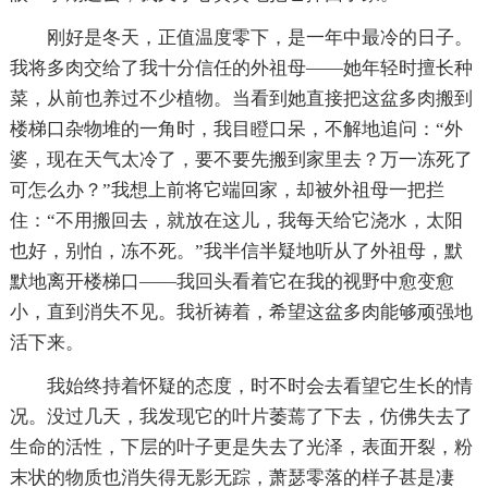
刚好是冬天，正值温度零下，是一年中最冷的日子。
我将多肉交给了我十分信任的外祖母——她年轻时擅长种
菜，从前也养过不少植物。当看到她直接把这盆多肉搬到
楼梯口杂物堆的一角时，我目瞪口呆，不解地追问：“外
婆，现在天气太冷了，要不要先搬到家里去？万一冻死了
可怎么办？”我想上前将它端回家，却被外祖母一把拦
住：“不用搬回去，就放在这儿，我每天给它浇水，太阳
也好，别怕，冻不死。”我半信半疑地听从了外祖母，默
默地离开楼梯口――我回头看着它在我的视野中愈变愈
小，直到消失不见。我祈祷着，希望这盆多肉能够顽强地
活下来。
我始终持着怀疑的态度，时不时会去看望它生长的情
况。没过几天，我发现它的叶片萎蔫了下去，仿佛失去了
生命的活性，下层的叶子更是失去了光泽，表面开裂，粉
末状的物质也消失得无影无踪，萧瑟零落的样子甚是凄