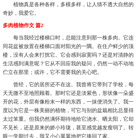
植物真是各种各样，多模多样，让人猜不透大自然的
奇妙，我爱它。
多肉植物作文 篇2
每当我经过楼梯口时，总能注意到那一株多肉。它连
同花盆被放置在楼梯口面对阳光的一隅。在住户鲜少的顶
楼，没有人会来打扰它。它会感到寂寞吗？还是对清静的
生活感到满意呢？它从不回应我的疑问，仍然一动不动地
伫立在那里；或许，它不需要我的关心吧。
曾经，它的居所还不在这。我曾将它带到了学校，每
天无微不至地照顾着。那时它还是淡紫色，形状像一朵盛
开的花，外层有像粉末一样的东西，一抹便消失了。我一
度以为它是一株美丽的植物，可它与别的盆栽相比总显得
太过笨重。但我仍然满怀期待地给它浇水、晒太阳，它却
不见长，还是原来的娇小玲珑，甚至感觉越发瘦弱了。转
眼一学期过去，我又小心翼翼地把它捧回了家。