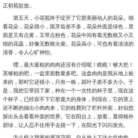
正初苞欲放。
第五天，小花苞终于绽开了它那美丽动人的花朵。细
看花朵，花朵很小，跟牙齿差不多，花朵外面是绿色，里
面是又有点黄，又带点粉色，花朵中间有着无数根又小又
细的花蕊，好像无数根火柴。花朵虽小，可也有着淡淡的
清香，令人心旷神怡。
嘿，最大最粗的肉肉还没有介绍呢！瞧瞧！够大把！
茎够粗的吧，一盆里面数量多吧。这盘肉肉是我从地上捡
来的，那时它还很小，只有一株，跟叶子差不多大小。于
是，我把它带回了家，种在一个一次性的杯子里，现在这
个杯子，已经容不下它那庞大的身体，到现在，它的茎上
还不断的抽出小肉肉来，它的枝爬到了栏杆外面，好似想
探出头去看看外面的世界。它在阳台上，放着，显得格外
碧绿，让人忍不住用手去摸一下，在阳光下闪闪发光。
怎么样？我家的屋顶花园，自从放上了这七盆肉肉，