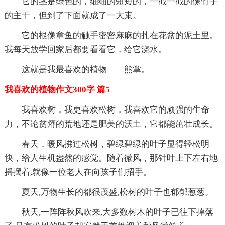
它的茎是绿色的，细细的短短的，一截一截的像竹子
的主干，但到了下面就成了一大束。
它的根像章鱼的触手密密麻麻的扎在花盆的泥土里。
我每天放学回家后都要看看它，给它浇水。
这就是我最喜欢的植物——熊掌。
我喜欢的植物作文300字 篇5
我喜欢树，我更喜欢松树，我喜欢它的顽强的生命
力，不论贫瘠的荒地还是肥美的沃土，它都能茁壮成长。
春天，暖风拂过松树，碧绿碧绿的叶子显得轻松明
快，给人生机盎然的感觉。随着微风，那针叶上下左右地
摇摆着,就像一位老人在向孩子们招手。
夏天,万物生长的都很茂盛,松树的叶子也郁郁葱葱。
秋天,一阵阵秋风吹来,大多数树木的叶子已往下掉落