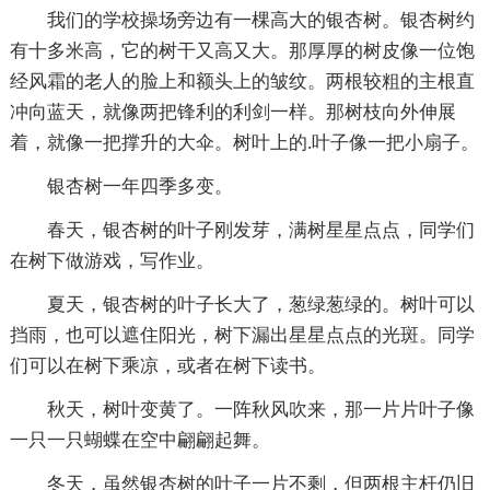
我们的学校操场旁边有一棵高大的银杏树。银杏树约
有十多米高，它的树干又高又大。那厚厚的树皮像一位饱
经风霜的老人的脸上和额头上的皱纹。两根较粗的主根直
冲向蓝天，就像两把锋利的利剑一样。那树枝向外伸展
着，就像一把撑升的大伞。树叶上的.叶子像一把小扇子。
银杏树一年四季多变。
春天，银杏树的叶子刚发芽，满树星星点点，同学们
在树下做游戏，写作业。
夏天，银杏树的叶子长大了，葱绿葱绿的。树叶可以
挡雨，也可以遮住阳光，树下漏出星星点点的光斑。同学
们可以在树下乘凉，或者在树下读书。
秋天，树叶变黄了。一阵秋风吹来，那一片片叶子像
一只一只蝴蝶在空中翩翩起舞。
冬天，虽然银杏树的叶子一片不剩，但两根主杆仍旧