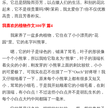
乐。它总是阴险而芬芳，以点缀人们的生活。和别的花比
起来，它不是很贵重吗?啊!茉莉，我太爱你了!你不仅优雅
高贵，而且芳香朴实。
我喜欢的植物作文300字 篇4
我家养了一盆多肉植物，它住在了小小漂亮的“花
园”里。它的名字叫熊掌。
嗯，它的叶子是绿色的，铺满了茸毛，叶子的形状像
一个个小熊掌，所以我给它取名为“熊掌”，叶子的顶端长
着尖尖的小刺，刚发芽的`小熊掌上面的刺比较软，小小
的可爱极了。可我实在忍不住摸了一下“Ouch”好疼呀！我
又仔细地看了一下，原来每个小熊掌上都有很多又短又
小，茸茸的小细毛，于是我开始顺着它的小细毛看，在刺
的顶端，有小白点！不过这些小白点并不是胡乱生长的，
每个小白点大约中间都隔了一毫米。