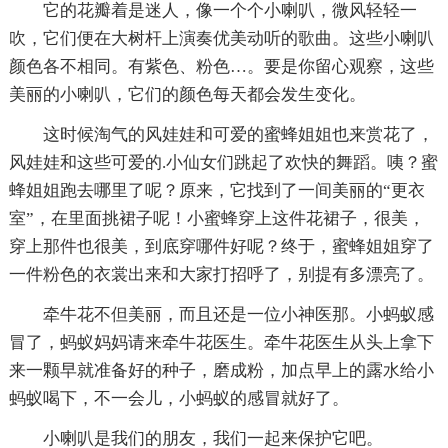
它的花瓣着是迷人，像一个个小喇叭，微风轻轻一
吹，它们便在大树杆上演奏优美动听的歌曲。这些小喇叭
颜色各不相同。有紫色、粉色…。要是你留心观察，这些
美丽的小喇叭，它们的颜色每天都会发生变化。
这时候淘气的风娃娃和可爱的蜜蜂姐姐也来赏花了，
风娃娃和这些可爱的.小仙女们跳起了欢快的舞蹈。咦？蜜
蜂姐姐跑去哪里了呢？原来，它找到了一间美丽的“更衣
室”，在里面挑裙子呢！小蜜蜂穿上这件花裙子，很美，
穿上那件也很美，到底穿哪件好呢？终于，蜜蜂姐姐穿了
一件粉色的衣裳出来和大家打招呼了，别提有多漂亮了。
牵牛花不但美丽，而且还是一位小神医那。小蚂蚁感
冒了，蚂蚁妈妈请来牵牛花医生。牵牛花医生从头上拿下
来一颗早就准备好的种子，磨成粉，加点早上的露水给小
蚂蚁喝下，不一会儿，小蚂蚁的感冒就好了。
小喇叭是我们的朋友，我们一起来保护它吧。