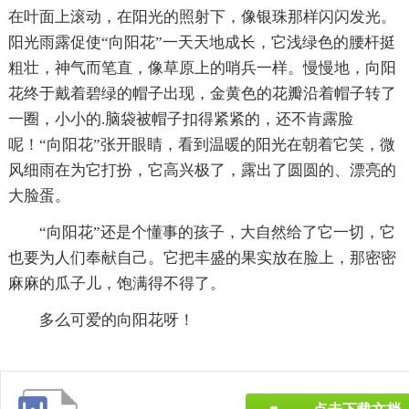
在叶面上滚动，在阳光的照射下，像银珠那样闪闪发光。
阳光雨露促使“向阳花”一天天地成长，它浅绿色的腰杆挺
粗壮，神气而笔直，像草原上的哨兵一样。慢慢地，向阳
花终于戴着碧绿的帽子出现，金黄色的花瓣沿着帽子转了
一圈，小小的.脑袋被帽子扣得紧紧的，还不肯露脸
呢！“向阳花”张开眼睛，看到温暖的阳光在朝着它笑，微
风细雨在为它打扮，它高兴极了，露出了圆圆的、漂亮的
大脸蛋。
“向阳花”还是个懂事的孩子，大自然给了它一切，它
也要为人们奉献自己。它把丰盛的果实放在脸上，那密密
麻麻的瓜子儿，饱满得不得了。
多么可爱的向阳花呀！