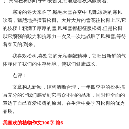
了,只有松树的叶子却安然无恙地迎着秋风微笑着。
寒冷的冬天来临了,鹅毛大雪在空中飞舞,凛冽的寒风
吹着，猛烈地摇摆着松树。大片大片的雪花往松树上压,它
的枝杈上积满了厚厚的雪,风和雪都想征服松树,但是松树
以它顽强的毅力和抗寒力一次又一次地战胜了风和雪,等待
着春天的.到来。
我喜欢松树,喜欢它的无私奉献精神，它吐出新鲜的气
体净化了我们的生存环境，使我们健康成长。
点评：
文章构思新颖，结构清晰合理，一年四季中的松树描
写充分的让我们感受到它与众不同的品质，同时也全面的
表达了自己喜爱松树的原因。在生活中要学习松树的优秀
品质。
我喜欢的植物作文300字 篇6