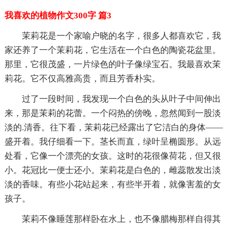
我喜欢的植物作文300字 篇3
茉莉花是一个家喻户晓的名字，很多人都喜欢它，我
家还养了一个茉莉花，它生活在一个白色的陶瓷花盆里。
那里，它很茂盛，一片绿色的叶子像绿宝石。我最喜欢茉
莉花。它不仅高雅高贵，而且芳香朴实。
过了一段时间，我发现一个白色的头从叶子中间伸出
来，那是茉莉的花蕾。一个闷热的傍晚，忽然闻到一股淡
淡的.清香。往下看，茉莉花已经露出了它洁白的身体——
盛开着。我仔细看一下。茎长而直，绿叶呈椭圆形。从远
处看，它像一个漂亮的女孩。这时的花很像荷花，但又很
小。花冠比一便士还小。茉莉花是白色的，雌蕊散发出淡
淡的香味。有些小花站起来，有些半开着，就像害羞的女
孩子。
茉莉不像睡莲那样卧在水上，也不像腊梅那样自得其