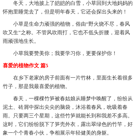
冬天，大地披上了皑皑的白雪，小草回到大地妈妈的
怀抱里睡觉去了，但是明年春天，它还会探出头来的！
小草是生命力顽强的植物，俗由“野火烧不尽，春风
吹又生”之称。不管风吹雨打，它也不低头折腰，迎着风
雨顽强地生长。
小草我要赞美你；我要学习你，更要保护你！
喜爱的植物作文 篇5
在乡下老家的房子前面有一片竹林，里面生长着很多
竹子，那是我最喜爱的植物。
春天，一棵棵竹笋被春姑娘从睡梦中唤醒了，纷纷从
泥土、砖屑中探出尖尖的脑袋，沐浴着春风，吮吸着春
雨。只要两三个星期，这些竹笋就能长到和我差不多高。
这时，它们纷纷脱下了笋壳外衣，露出翠绿色的竹竿，好
象一个个青春小伙，争相展示年轻健美的身躯。