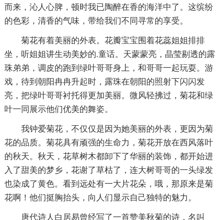
而来，沁人心脾，顿时我已陶醉在香的海洋中了。这缤纷
的色彩，清香的气味，带给我们不同寻常的享受。
菊花有着美丽的外表。花瓣宝宝围着花蕊姐姐排排
坐，听姐姐讲生动美妙的.童话。天蒙蒙亮，晶莹剔透的露
珠弟弟，调皮的跑到绿叶哥哥身上，和哥哥一起玩耍。游
戏，待到朝阳冉冉升起时，露珠在朝阳的照射下闪闪发
亮，把绿叶哥哥衬托得更加美丽。微风轻拂过，菊花和绿
叶一同展示他们优美的舞姿。
我钟爱菊花，不仅仅是因为她美丽的外表，更因为菊
花的品质。菊花具有顽强的生命力，菊花开放在西风落叶
的秋天。秋天，花草树木都卸下了华丽的装饰，都开始进
入了甜美的梦乡，花谢了草枯了，连大树哥哥的一头绿发
也染成了黄色。看到远处有一大片花朵，哦，那原来是菊
花啊！他们挺胸抬头，向人们显示自己独特的魅力。
唐代诗人白居易曾经写了一首赞美秋菊的诗，名叫