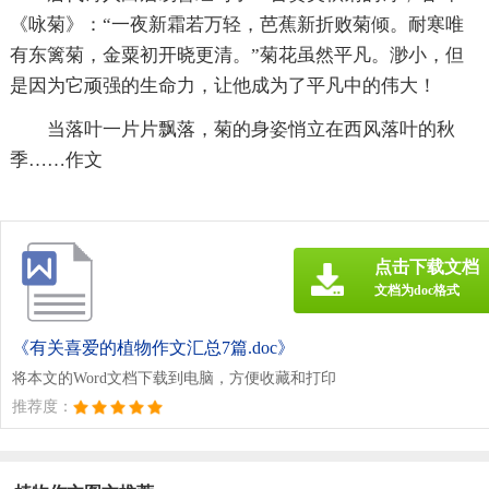
《咏菊》：“一夜新霜若万轻，芭蕉新折败菊倾。耐寒唯
有东篱菊，金粟初开晓更清。”菊花虽然平凡。渺小，但
是因为它顽强的生命力，让他成为了平凡中的伟大！
当落叶一片片飘落，菊的身姿悄立在西风落叶的秋
季……作文
点击下载文档
文档为doc格式
《有关喜爱的植物作文汇总7篇.doc》
将本文的Word文档下载到电脑，方便收藏和打印
推荐度：