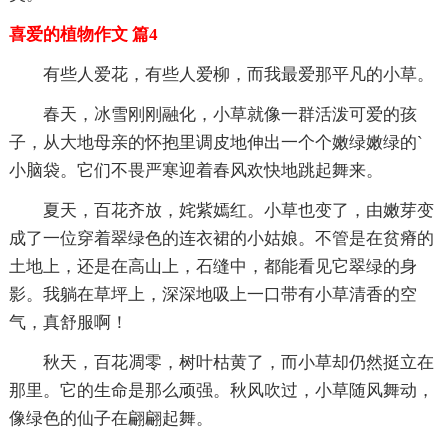
喜爱的植物作文 篇4
有些人爱花，有些人爱柳，而我最爱那平凡的小草。
春天，冰雪刚刚融化，小草就像一群活泼可爱的孩
子，从大地母亲的怀抱里调皮地伸出一个个嫩绿嫩绿的`
小脑袋。它们不畏严寒迎着春风欢快地跳起舞来。
夏天，百花齐放，姹紫嫣红。小草也变了，由嫩芽变
成了一位穿着翠绿色的连衣裙的小姑娘。不管是在贫瘠的
土地上，还是在高山上，石缝中，都能看见它翠绿的身
影。我躺在草坪上，深深地吸上一口带有小草清香的空
气，真舒服啊！
秋天，百花凋零，树叶枯黄了，而小草却仍然挺立在
那里。它的生命是那么顽强。秋风吹过，小草随风舞动，
像绿色的仙子在翩翩起舞。