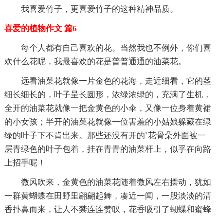
我喜爱竹子，更喜爱竹子的这种精神品质。
喜爱的植物作文 篇6
每个人都有自己喜欢的花。当然我也不例外，你们喜
欢什么花呢，我最喜欢的花是普普通通的油菜花。
远看油菜花就像一片金色的花海，走近细看，它的茎
细长细长的，叶子呈长圆形，浓绿浓绿的，充满了生机，
全开的油菜花就像一把金黄色的小伞，又像一位身着黄裙
的小女孩；半开的油菜花就像一位害羞的小姑娘躲藏在绿
绿的叶子下不肯出来。那些还没有开的`花骨朵外面被一
层青绿色的叶子包着，挂在青青的油菜杆上，似乎在向路
上招手呢！
微风吹来，金黄色的油菜花随着微风左右摆动，犹如
一群黄蝴蝶在田野里翩翩起舞，凑近一闻，一股淡淡的清
香扑鼻而来，让人不禁连连赞叹，花香吸引了蝴蝶和蜜蜂