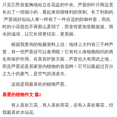
只见它昂首挺胸地站立在花盆的中央。芦荟的叶片两边竟
长出了一排细小的，看起来却很锋利的突刺。长了利刺的
`芦荟就好似仙人掌一样有了一件合适的防御外套，而此
时的小花苞也不再那么柔弱了，而变得更加坚毅挺拔。雨
水的滋润，让它长得更结实，更美丽。
根据我查询的电脑资料上说：地球上大约有三千种芦
荟，有一些芦荟还可以食用呢！它有对人体细胞组织的再
生和保护作用。在美容护肤方面，芦荟也大有用武之地，
而且芦荟还是居家室内植物的首选哟！它可以吸超过百分
之九十的废气，是空气的清道夫。
这就是我最喜欢的植物芦荟。
喜爱的植物作文 篇2
有人喜欢兰花，有人喜欢荷花，还有人喜欢菊花，但
我最喜欢水仙花。