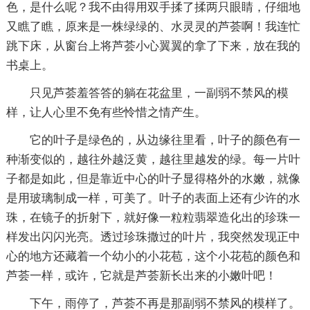
色，是什么呢？我不由得用双手揉了揉两只眼睛，仔细地
又瞧了瞧，原来是一株绿绿的、水灵灵的芦荟啊！我连忙
跳下床，从窗台上将芦荟小心翼翼的拿了下来，放在我的
书桌上。
只见芦荟羞答答的躺在花盆里，一副弱不禁风的模
样，让人心里不免有些怜惜之情产生。
它的叶子是绿色的，从边缘往里看，叶子的颜色有一
种渐变似的，越往外越泛黄，越往里越发的绿。每一片叶
子都是如此，但是靠近中心的叶子显得格外的水嫩，就像
是用玻璃制成一样，可美了。叶子的表面上还有少许的水
珠，在镜子的折射下，就好像一粒粒翡翠造化出的珍珠一
样发出闪闪光亮。透过珍珠撒过的叶片，我突然发现正中
心的地方还藏着一个幼小的小花苞，这个小花苞的颜色和
芦荟一样，或许，它就是芦荟新长出来的小嫩叶吧！
下午，雨停了，芦荟不再是那副弱不禁风的模样了。