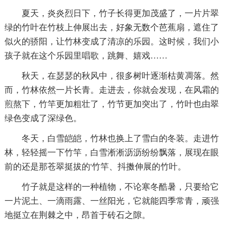
夏天，炎炎烈日下，竹子长得更加茂盛了，一片片翠
绿的竹叶在竹枝上伸展出去，好象无数个芭蕉扇，遮住了
似火的骄阳，让竹林变成了清凉的乐园。这时候，我们小
孩子就在这个乐园里唱歌，跳舞、嬉戏……
秋天，在瑟瑟的秋风中，很多树叶逐渐枯黄凋落。然
而，竹林依然一片长青。走进去，你就会发现，在风霜的
煎熬下，竹竿更加粗壮了，竹节更加突出了，竹叶也由翠
绿色变成了深绿色。
冬天，白雪皑皑，竹林也换上了雪白的冬装。走进竹
林，轻轻摇一下竹竿，白雪淅淅沥沥纷纷飘落，展现在眼
前的还是那苍翠挺拔的'竹竿、抖擞伸展的竹叶。
竹子就是这样的一种植物，不论寒冬酷暑，只要给它
一片泥土、一滴雨露、一丝阳光，它就能四季常青，顽强
地挺立在荆棘之中，昂首于砖石之隙。