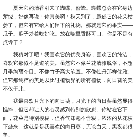
夏天它的清香引来了蝴蝶、蜜蜂。蝴蝶总会在它身边
萦绕，好像再说：你真美啊！秋天到了，虽然它的花朵枯
萎了，但它有它给人们留下的礼物。那就是它的果实——
瓜子。瓜子炒着吃好吃。放在嘴里香酥可口。你是不是有
点馋了？
我猜对了吧！我喜欢它的优美身姿，喜欢它的纯洁，
喜欢它那微不足道的美。虽然它不像兰花清雅脱俗，不想
月季绚丽夺目。不像竹子高大笔直。不像牡丹那样优雅。
但它那纯粹的美足以比过植物界的所有植物，向日葵的美
不仅于此。
我最喜欢月光下的向日葵，月光下的向日葵虽然显得
憔悴，但它却让人的心灵感到特别的欣慰。你站在它下
面，花朵是特别模糊，但香气却毫不含糊，浓浓的从花枝
下袭来。这就是是我喜欢的向日葵，无论白天，黑夜都很
美。