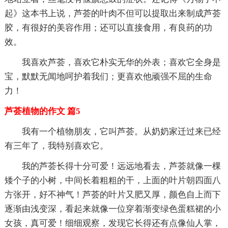
起》这本书上说，芦荟的叶肉不但可以提取出来制成芦荟
胶，有很好的美容作用；还可以直接食用，有良药的功
效。
我喜欢芦荟，喜欢它朴实无华的外表；喜欢它全身是
宝，默默无闻地呵护着我们；更喜欢他顽强不屈的生命
力！
芦荟植物的作文 篇5
我有一个植物朋友，它叫芦荟。从奶奶家迁过来已经
有三年了，我特别喜欢它。
我的芦荟长得十分可爱！远远地看去，芦荟就像一棵
矮个子的小树，中间长着粗粗的干，上面的叶片朝四面八
方张开，好不神气！芦荟的叶片又肥又厚，颜色自上而下
逐渐由浅变深，看起来就像一位穿着渐变绿色蛋糕裙的小
女孩，真可爱！细细观察，发现它长得还有点像仙人掌，