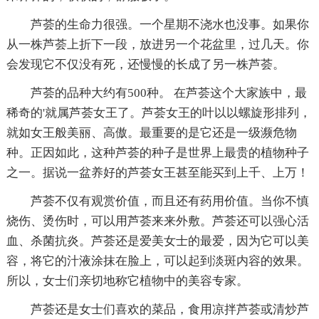
芦荟的生命力很强。一个星期不浇水也没事。如果你
从一株芦荟上折下一段，放进另一个花盆里，过几天。你
会发现它不仅没有死，还慢慢的长成了另一株芦荟。
芦荟的品种大约有500种。 在芦荟这个大家族中，最
稀奇的'就属芦荟女王了。芦荟女王的叶以以螺旋形排列，
就如女王般美丽、高傲。最重要的是它还是一级濒危物
种。正因如此，这种芦荟的种子是世界上最贵的植物种子
之一。据说一盆养好的芦荟女王甚至能买到上千、上万！
芦荟不仅有观赏价值，而且还有药用价值。当你不慎
烧伤、烫伤时，可以用芦荟来来外敷。芦荟还可以强心活
血、杀菌抗炎。芦荟还是爱美女士的最爱，因为它可以美
容，将它的汁液涂抹在脸上，可以起到淡斑内容的效果。
所以，女士们亲切地称它植物中的美容专家。
芦荟还是女士们喜欢的菜品，食用凉拌芦荟或清炒芦