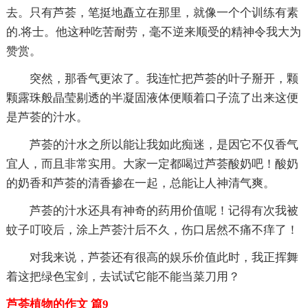
去。只有芦荟，笔挺地矗立在那里，就像一个个训练有素
的.将士。他这种吃苦耐劳，毫不逆来顺受的精神令我大为
赞赏。
突然，那香气更浓了。我连忙把芦荟的叶子掰开，颗
颗露珠般晶莹剔透的半凝固液体便顺着口子流了出来这便
是芦荟的汁水。
芦荟的汁水之所以能让我如此痴迷，是因它不仅香气
宜人，而且非常实用。大家一定都喝过芦荟酸奶吧！酸奶
的奶香和芦荟的清香掺在一起，总能让人神清气爽。
芦荟的汁水还具有神奇的药用价值呢！记得有次我被
蚊子叮咬后，涂上芦荟汁后不久，伤口居然不痛不痒了！
对我来说，芦荟还有很高的娱乐价值此时，我正挥舞
着这把绿色宝剑，去试试它能不能当菜刀用？
芦荟植物的作文 篇9