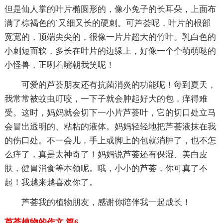
但是仙人掌的叶片椭圆形的，像小兔子的长耳朵，上面布
满了棕褐色的`又细又长的硬刺。可芦荟呢，叶片的根部
宽宽的，顶端尖尖的，很像一片片超大的竹叶。乳白色的
小刺短而软，多长在叶片的边缘上，好像一个个萌萌哒的
小怪兽，正咧着嘴朝我笑呢！
可爱的芦荟朋友还有抗菌消炎的功能呢！每到夏天，
我常常被蚊虫叮咬，一下子就会肿起好大的包，痒得难
受。这时，妈妈就会切下一小片芦荟叶，它的切口处立马
会冒出透明的、粘粘的液体。妈妈轻轻地把芦荟液抹在我
的伤口处。不一会儿，手上或脚上的包就消肿了，也不怎
么痒了，真是太神奇了！妈妈说芦荟还有保湿、美白皮
肤，健胃消食等本领呢。哦，小小的芦荟，你可真了不
起！我越来越喜欢你了。
芦荟我的植物朋友，感谢你陪伴我一起成长！
芦荟植物的作文 篇6