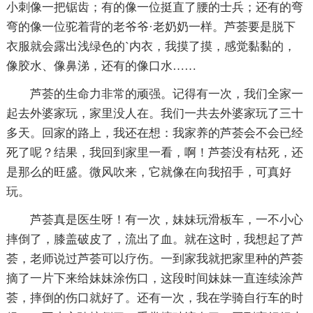
小刺像一把锯齿；有的像一位挺直了腰的士兵；还有的弯
弯的像一位驼着背的老爷爷·老奶奶一样。芦荟要是脱下
衣服就会露出浅绿色的`内衣，我摸了摸，感觉黏黏的，
像胶水、像鼻涕，还有的像口水……
芦荟的生命力非常的顽强。记得有一次，我们全家一
起去外婆家玩，家里没人在。我们一共去外婆家玩了三十
多天。回家的路上，我还在想：我家养的芦荟会不会已经
死了呢？结果，我回到家里一看，啊！芦荟没有枯死，还
是那么的旺盛。微风吹来，它就像在向我招手，可真好
玩。
芦荟真是医生呀！有一次，妹妹玩滑板车，一不小心
摔倒了，膝盖破皮了，流出了血。就在这时，我想起了芦
荟，老师说过芦荟可以疗伤。一到家我就把家里种的芦荟
摘了一片下来给妹妹涂伤口，这段时间妹妹一直连续涂芦
荟，摔倒的伤口就好了。还有一次，我在学骑自行车的时