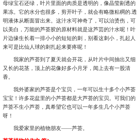
母绿宝石还绿，叶片里面的肉质是透明的，像晶莹剔透的
果冻。它的水分也很多，剪开叶子，就会有略微粘稠的.透
明液体从断面冒出来。这汁水可神奇了，可以治烫伤，可
以美白，万能的芦荟胶的原材料就是这芦芸的汁水呢！叶
片边缘生长着一排小小的短短的刺，别看这刺小，扎起人
来可是比仙人球的刺扎起来要疼呢！
我家的芦荟到了夏天就会开花，从叶片中间抽出又细
又长的花茎，顶上的花像好多小月牙，闻上去有一股清
香。
我外婆家的芦荟是个宝贝，一年可以生十多个小芦荟
宝宝！许多花盆里的小芦荟都是大芦荟的宝贝。可我们的
芦荟不生小芦荟，真希望它也可以一年多生几个小芦荟
呀！
我爱家里的植物朋友——芦荟。