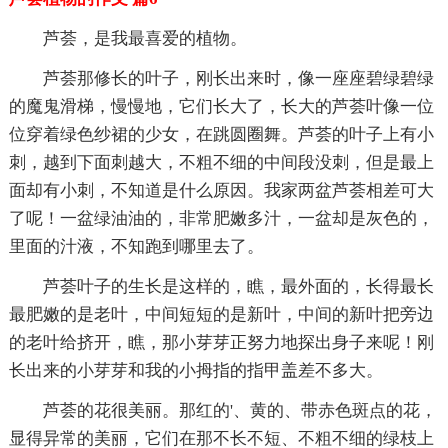
芦荟，是我最喜爱的植物。
芦荟那修长的叶子，刚长出来时，像一座座碧绿碧绿
的魔鬼滑梯，慢慢地，它们长大了，长大的芦荟叶像一位
位穿着绿色纱裙的少女，在跳圆圈舞。芦荟的叶子上有小
刺，越到下面刺越大，不粗不细的中间段没刺，但是最上
面却有小刺，不知道是什么原因。我家两盆芦荟相差可大
了呢！一盆绿油油的，非常肥嫩多汁，一盆却是灰色的，
里面的汁液，不知跑到哪里去了。
芦荟叶子的生长是这样的，瞧，最外面的，长得最长
最肥嫩的是老叶，中间短短的是新叶，中间的新叶把旁边
的老叶给挤开，瞧，那小芽芽正努力地探出身子来呢！刚
长出来的小芽芽和我的小拇指的指甲盖差不多大。
芦荟的花很美丽。那红的'、黄的、带赤色斑点的花，
显得异常的美丽，它们在那不长不短、不粗不细的绿枝上