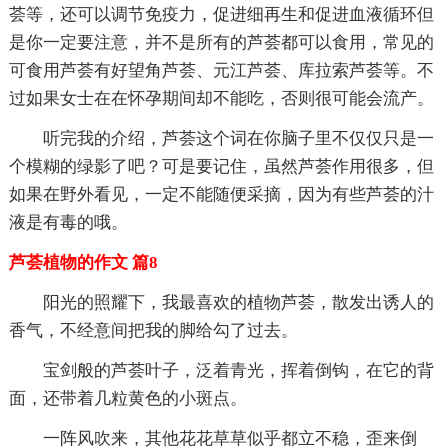
荟等，还可以调节免疫力，促进细再生和促进血液循环但
是你一定要注意，并不是所有的芦荟都可以食用，常见的
可食用芦荟有好望角芦荟、元江芦荟、库拉索芦荟等。不
过如果女士在在怀孕期间却不能吃，否则很可能会流产。
听完我的介绍，芦荟这个词在你脑子里不仅仅只是一
个模糊的绿影了吧？可是要记住，虽然芦荟作用很多，但
如果在野外看见，一定不能随便采摘，因为有些芦荟的汁
液是有毒的哦。
芦荟植物的作文 篇8
阳光的照耀下，我最喜欢的植物芦荟，散发出诱人的
香气，不经意间把我的脚给勾了过去。
宝剑般的芦荟叶子，泛着青光，挥着倒钩，在它的背
面，还带着几粒黄色的小斑点。
一阵风吹来，其他花花草草似乎都立不稳，歪来倒