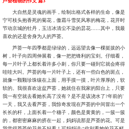
芦荟植物的作文 篇3
大自然是灵魂的画手，绘制出格式各样的生命，像是
宁可枝头抱香死的菊花，傲霜斗雪笑风寒的梅花，花开时
节动京城的牡丹，玉洁冰清尘不染的昙花……其中，我最
喜欢的还是舍身为人的芦荟。
芦荟一年四季都是绿绿的，远远望去像一棵挺拔的小
树，叶子向四周伸展着，像一把把锋利的宝剑。仔细看，
每一片叶子上都长着许多小刺，你只要一碰到它就会疼得
哇哇大叫。芦荟的每一片叶子上，还有一些白色的斑点，
就像一颗颗珍珠镶在上面，用手摸一摸，叶片厚厚的，软
软的。我很喜欢这盆芦荟，她就住在我家的阳台上，只要
我一有空就去看她长高了没有？是不是该浇水了?年前的`
一天，我又去看芦荟，我惊奇发现在芦荟的中间冒出一个
长长的杆，上面长着一个穗子，颜色是黄黄的，一簇一簇
的，都密密麻麻的挤在一起，妈妈说那是芦荟的花。可是
我觉得芦荟的花并不好看！可妈妈说:“你别看她的花不鲜