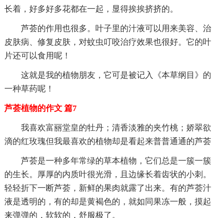
长着，好多好多花都在一起，显得挨挨挤挤的。
芦荟的作用也很多。叶子里的汁液可以用来美容、治
皮肤病、修复皮肤，对蚊虫叮咬治疗效果也很好。它的叶
片还可以食用呢！
这就是我的植物朋友，它可是被记入《本草纲目》的
一种草药呢！
芦荟植物的作文 篇7
我喜欢富丽堂皇的牡丹；清香淡雅的夹竹桃；娇翠欲
滴的红玫瑰但我最喜欢的植物却是看起来普普通通的芦荟
芦荟是一种多年常绿的草本植物，它们总是一簇一簇
的生长。厚厚的内质叶很光滑，且边缘长着齿状的小刺。
轻轻折下一断芦荟，新鲜的果肉就露了出来。有的芦荟汁
液是透明的，有的却是黄褐色的，就如同果冻一般，摸起
来弹弹的，软软的，舒服极了。