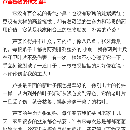
芦荟植物的作文 篇4
它没有百合花的香气扑鼻；也没有玫瑰的姹紫嫣红；
更没有大树的高耸挺拔；却有着顽强的生命力和珍贵的药
用价值。它就是我家阳台上的植物朋友---朴素的芦荟！
芦荟长得并不出众，它的样子像八爪鱼，张牙舞爪
的。每根爪子上都有两列排列整齐的.小刺，就像两列士兵
在守卫叶片不受伤害。有一次，妹妹不小心碰了它一下，
手立刻被划破了一道口子，一根根硬挺挺的刺好像在说：
不许你伤害我的主人！
芦荟最里面的新叶子颜色是翠绿的，像刚出土的竹笋
一样，从内到外的叶子渐渐从浅色变到深色。它的老叶片
一旦受了伤，就会枯萎，摸起来像干瘪了的枯叶。
芦荟的生命力很顽强。每年春节我们要回老家十几
天，家里很多的盆景都会枯萎，唯有它每次总是郁郁葱葱
地站立着，丝毫没有偃旗息鼓的症状。还记得《万物了不