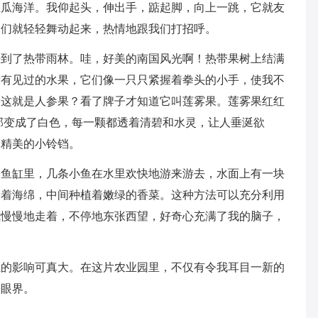
丝瓜海洋。我仰起头，伸出手，踮起脚，向上一跳，它就友
它们就轻轻舞动起来，热情地跟我们打招呼。
来到了热带雨林。哇，好美的南国风光啊！热带果树上结满
没有见过的水果，它们像一只只紧握着拳头的小手，使我不
道这就是人参果？看了牌子才知道它叫莲雾果。莲雾果红红
部变成了白色，每一颗都透着清碧和水灵，让人垂涎欲
串精美的小铃铛。
大鱼缸里，几条小鱼在水里欢快地游来游去，水面上有一块
塞着海绵，中间种植着嫩绿的香菜。这种方法可以充分利用
我慢慢地走着，不停地东张西望，好奇心充满了我的脑子，
业的影响可真大。在这片农业园里，不仅有令我耳目一新的
开眼界。