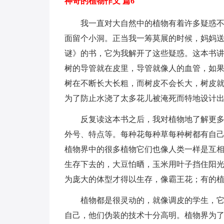
神奇的植物作文 篇6
我一直对大自然中的植物有着许多疑惑
面留个小洞。正当我一筹莫展的时候，妈妈
谜》的书，它为我解开了这些疑惑。这本书
树的导管就在皮里，导管就像人的血管，如
树在不断长大长粗，而树皮不会长大，树皮
为了防止水浇了太多花儿被淹死而特地设计
反复读这本书之后，我对植物地了解更
外号、特点等。每种花每种草每种树都有自
植物界中的很多植物它们也像人类一样是互
生存下去的，大豆怕晒，玉米用叶子挡住阳
为庞大的体型才得以生存，像霸王花；有的
植物都是很灵动的，就像调皮的学生，
自己，他们伪装的技术十分高明。植物界为