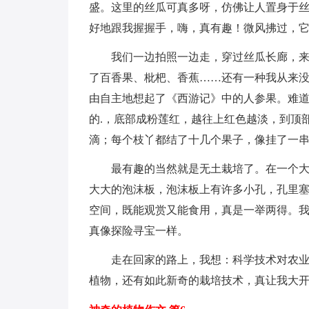
盛。这里的丝瓜可真多呀，仿佛让人置身于
好地跟我握握手，嗨，真有趣！微风拂过，
我们一边拍照一边走，穿过丝瓜长廊，
了百香果、枇杷、香蕉……还有一种我从来
由自主地想起了《西游记》中的人参果。难
的.，底部成粉莲红，越往上红色越淡，到顶
滴；每个枝丫都结了十几个果子，像挂了一
最有趣的当然就是无土栽培了。在一个
大大的泡沫板，泡沫板上有许多小孔，孔里
空间，既能观赏又能食用，真是一举两得。
真像探险寻宝一样。
走在回家的路上，我想：科学技术对农
植物，还有如此新奇的栽培技术，真让我大