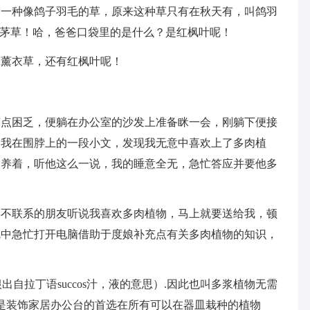
了一种像鸽子羽毛的草，原来这种草只有在秋天有，叫鸽羽
巨茅草！哈，爸爸口袋里的是什么？是红枫叶呢！
、薰衣草，还有红枫叶呢！
有点困乏，便躺在办公室的沙发上准备眯一会，刚躺下便接
了我在围脖上的一段小文，发现我无意中喜欢上了多肉植
物养着，听他这么一说，我的睡意全无，急忙答应并要他多
年不联系的朋友听说我喜欢多肉植物，马上就要送给我，顿
乱中急忙打开电脑借助于度娘补充点有关多肉植物的知识，
词根出自拉丁语succos汁，液的意思）.因此也叫多浆植物无需
.是装饰家居办公台的首选在所有可以在器皿栽种的植物