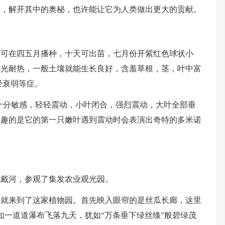
索，解开其中的奥秘，也许能让它为人类做出更大的贡献。
区可在四五月播种，十天可出苗，七月份开紫红色球状小
喜光耐热，一般土壤就能生长良好，含羞草根，茎，叶中富
经衰弱等症。
十分敏感，轻轻震动，小叶闭合，强烈震动，大叶全部垂
有趣的是它的第一只嫩叶遇到震动时会表演出奇特的多米诺
北戴河，参观了集发农业观光园。
们就来到了这家植物园。首先映入眼帘的是丝瓜长廊，这里
如一道道瀑布飞落九天，犹如“万条垂下绿丝绦”般碧绿茂