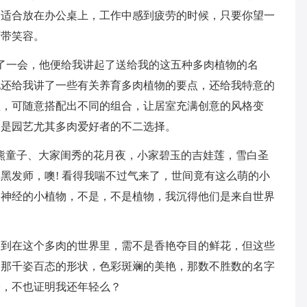
别适合放在办公桌上，工作中感到疲劳的时候，只要你望一
面带笑容。
了一会，他便给我讲起了送给我的这五种多肉植物的名
他还给我讲了一些有关养育多肉植物的要点，还给我特意的
植，可随意搭配出不同的组合，让居室充满创意的风格变
，是园艺尤其多肉爱好者的不二选择。
熊童子、大家闺秀的花月夜，小家碧玉的吉娃莲，雪白圣
黑发师，噢! 看得我喘不过气来了，世间竟有这么萌的小
引神经的小植物，不是，不是植物，我沉得他们是来自世界
不到在这个多肉的世界里，需不是香艳夺目的鲜花，但这些
，那千姿百态的形状，色彩斑斓的美艳，那数不胜数的名字
爱，不也证明我还年轻么？