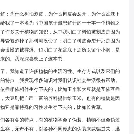
不解：为什么树怕割皮，为什么树皮会裂开，为什么盆栽下
送给我了一本名为《中国孩子最想解开的一千零一个植物之
讲了许多关于植物的知识，从中我明白了树怕被割皮是因为
果导管被割掉了那树就没命了；明白了树皮会裂开那是因为
就会慢慢的被撑爆。也明白了花盆底下之所以留个小洞，是
出来的。我深深喜欢上了这本书。
多了。我知道了许多植物的生活习性、生存方式以及它们的
己的特点，我发现很多知识对我们认识社会生活很有帮助。
相依靠相依相伴生存下去的，比如玉米和大豆就是互依互靠
光，大豆则把自己丰富的养料提供给玉米。也有的植物是因
植物它是靠特殊的习性才生存下去的，比如长舌草。
它们各有各的特点，有的植物学会了伪装。植物不但会伪装
了生存，无奇不有，以各种不同形态的伪装来蒙骗过关，逃