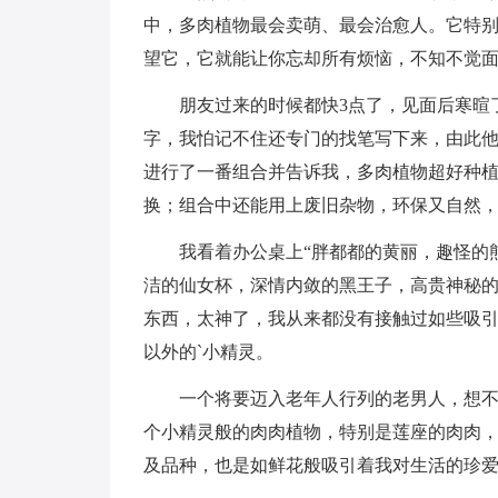
中，多肉植物最会卖萌、最会治愈人。它特
望它，它就能让你忘却所有烦恼，不知不觉
朋友过来的时候都快3点了，见面后寒暄
字，我怕记不住还专门的找笔写下来，由此
进行了一番组合并告诉我，多肉植物超好种
换；组合中还能用上废旧杂物，环保又自然
我看着办公桌上“胖都都的黄丽，趣怪的
洁的仙女杯，深情内敛的黑王子，高贵神秘的
东西，太神了，我从来都没有接触过如些吸
以外的`小精灵。
一个将要迈入老年人行列的老男人，想
个小精灵般的肉肉植物，特别是莲座的肉肉
及品种，也是如鲜花般吸引着我对生活的珍