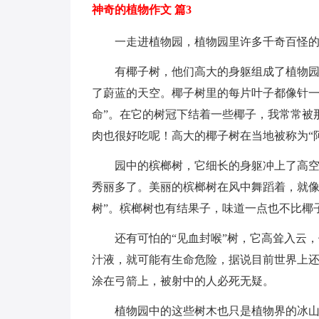
神奇的植物作文 篇3
一走进植物园，植物园里许多千奇百怪
有椰子树，他们高大的身躯组成了植物园
了蔚蓝的天空。椰子树里的每片叶子都像针一
命”。在它的树冠下结着一些椰子，我常常被
肉也很好吃呢！高大的椰子树在当地被称为“
园中的槟榔树，它细长的身躯冲上了高
秀丽多了。美丽的槟榔树在风中舞蹈着，就像
树”。槟榔树也有结果子，味道一点也不比椰
还有可怕的“见血封喉”树，它高耸入云
汁液，就可能有生命危险，据说目前世界上
涂在弓箭上，被射中的人必死无疑。
植物园中的这些树木也只是植物界的冰