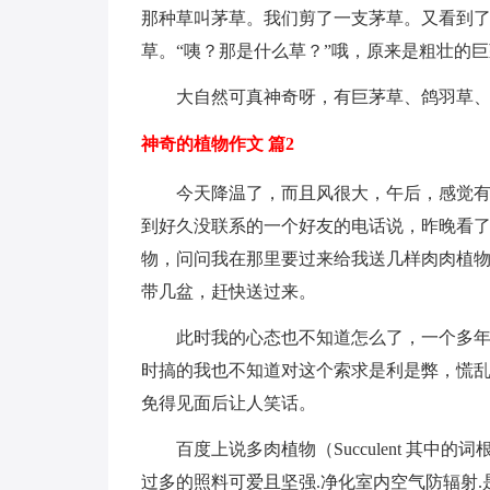
那种草叫茅草。我们剪了一支茅草。又看到
草。“咦？那是什么草？”哦，原来是粗壮的
大自然可真神奇呀，有巨茅草、鸽羽草
神奇的植物作文 篇2
今天降温了，而且风很大，午后，感觉
到好久没联系的一个好友的电话说，昨晚看
物，问问我在那里要过来给我送几样肉肉植
带几盆，赶快送过来。
此时我的心态也不知道怎么了，一个多
时搞的我也不知道对这个索求是利是弊，慌
免得见面后让人笑话。
百度上说多肉植物（Succulent 其中的
过多的照料可爱且坚强.净化室内空气防辐射