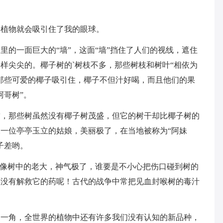
的植物就会吸引住了我的眼球。
里的一面巨大的“墙”，这面“墙”挡住了人们的视线，遮住
样尖尖的。椰子树的`树枝不多，那些树枝和树叶“相依为
那些可爱的椰子吸引住，椰子不但汁好喝，而且他们的果
阿哥树”。
空，那些树虽然没有椰子树茂盛，但它的树干却比椰子树的
一位亭亭玉立的姑娘，美丽极了，在当地被称为“阿妹
子差哟。
，像树中的老大，神气极了，谁要是不小心把伤口碰到树的
还没有解救它的药呢！古代的战争中常把见血封喉树的毒汁
山一角，全世界的植物中还有许多我们没有认知的新品种，