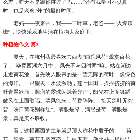
么差，昨天不是跟你讲过了吗……”还有我学习不认真
时，也是老爸“炸”的最好时间。
老妈——夜来香，我——三叶草，老爸——“火爆辣
椒”，快快乐乐地生活在植物大家庭里。
种植物作文 篇3
夏天，在杭州我最喜欢去西湖“曲院风荷”观赏荷花
了，“毕竟西湖六月中， 风光不与四时同”嘛。站在湖边，
走近荷花池，首先映入眼帘的是一望无际的荷叶，像绿色
的海洋。一眼望去，水波潋滟，莲叶田田，挨挨挤挤的荷
叶青翠欲滴，圆润的露珠闪烁着光芒，阳光在上面舞蹈，
微风在上面歌唱。清风徐来，荷香阵阵。“接天莲叶无穷
碧，映日荷花别样红”。满眼是绿，满眼是荷，满眼是
景，真是美不胜收。
看，这幅画面的主角就是那人称花中君子的.——荷
花。细看，荷花千姿百态，洁白无暇，像水晶一样纯洁。