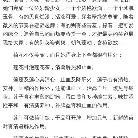
她们宛如一位位妙龄少女，一个个娇艳欲滴，一个个冰肌
玉骨。有的天真烂漫，活泼可爱，穿着翠绿的萝裙，随着
微风的节奏在翩翩起舞；有的则有些害羞，撑着一把可爱
的绿伞，遮着自己的面颊要妆扮一会，才把最美的笑容展
现给大家；有的则英姿飒爽，朝气蓬勃，含苞欲放……
荷花不仅美丽，而且她浑身上下全都很有用处：
莲花可泡莲花茶，清暑解热和止血。
莲蓬及莲心具清心，止血及降肝火、莲子心有清热、
安神、固精的作用外，还能降血压，治高血压、烦热等症
状。莲子含有丰富的淀粉，蛋白质和多种维生素，味甘涩
性平和，有清新养神，补脾益肾和止血的作用。
莲叶可做荷叶饭，干品可开脾，增加元气，新鲜的荷
叶有清暑解热作用。