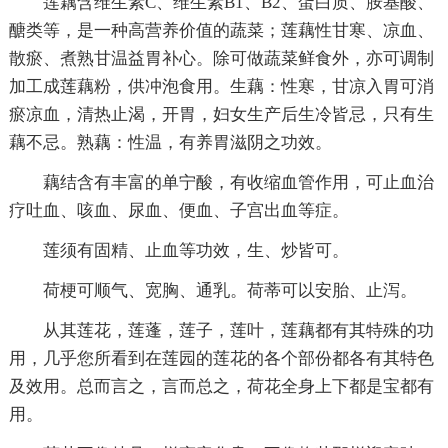
莲藕含维生素C、维生素B1、B2、蛋白质、胺基酸、
醣类等，是一种高营养价值的蔬菜；莲藕性甘寒、凉血、
散瘀、煮熟甘温益胃补心。除可做蔬菜鲜食外，亦可调制
加工成莲藕粉，供冲泡食用。生藕：性寒，甘凉入胃可消
瘀凉血，清热止渴，开胃，妇女生产后生冷皆忌，只有生
藕不忌。熟藕：性温，有养胃滋阴之功效。
藕结含有丰富的单宁酸，有收缩血管作用，可止血治
疗吐血、咳血、尿血、便血、子宫出血等症。
莲须有固精、止血等功效，生、炒皆可。
荷梗可顺气、宽胸、通乳。荷蒂可以安胎、止泻。
从其莲花，莲蓬，莲子，莲叶，莲藕都有其特殊的功
用，几乎您所看到在莲园的莲花的各个部份都各有其特色
及效用。总而言之，言而总之，荷花全身上下都是宝都有
用。