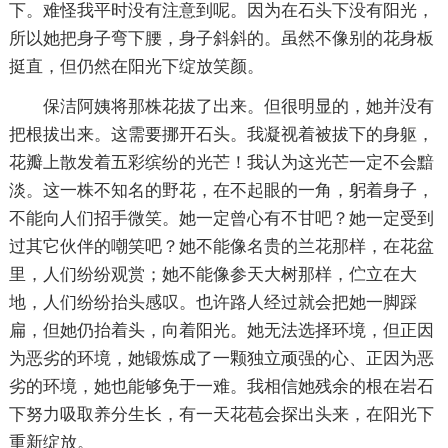
下。难怪我平时没有注意到呢。因为在石头下没有阳光，
所以她把身子弯下腰，身子斜斜的。虽然不像别的花身板
挺直，但仍然在阳光下绽放笑颜。
保洁阿姨将那株花拔了出来。但很明显的，她并没有
把根拔出来。这需要挪开石头。我凝视着被拔下的身躯，
花瓣上散发着五彩缤纷的光芒！我认为这光芒一定不会黯
淡。这一株不知名的野花，在不起眼的一角，躬着身子，
不能向人们招手微笑。她一定曾心有不甘吧？她一定受到
过其它伙伴的嘲笑吧？她不能像名贵的兰花那样，在花盆
里，人们纷纷观赏；她不能像参天大树那样，伫立在大
地，人们纷纷抬头感叹。也许路人经过就会把她一脚踩
扁，但她仍抬着头，向着阳光。她无法选择环境，但正因
为恶劣的环境，她锻炼成了一颗独立顽强的心、正因为恶
劣的环境，她也能够免于一难。我相信她残余的根在岩石
下努力吸取养分生长，有一天花苞会探出头来，在阳光下
重新绽放。