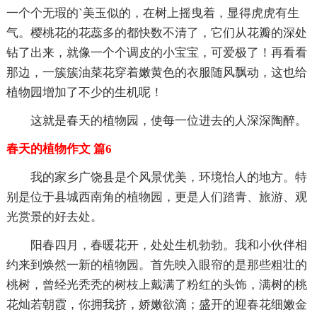
一个个无瑕的`美玉似的，在树上摇曳着，显得虎虎有生
气。樱桃花的花蕊多的都快数不清了，它们从花瓣的深处
钻了出来，就像一个个调皮的小宝宝，可爱极了！再看看
那边，一簇簇油菜花穿着嫩黄色的衣服随风飘动，这也给
植物园增加了不少的生机呢！
这就是春天的植物园，使每一位进去的人深深陶醉。
春天的植物作文 篇6
我的家乡广饶县是个风景优美，环境怡人的地方。特
别是位于县城西南角的植物园，更是人们踏青、旅游、观
光赏景的好去处。
阳春四月，春暖花开，处处生机勃勃。我和小伙伴相
约来到焕然一新的植物园。首先映入眼帘的是那些粗壮的
桃树，曾经光秃秃的树枝上戴满了粉红的头饰，满树的桃
花灿若朝霞，你拥我挤，娇嫩欲滴；盛开的迎春花细嫩金