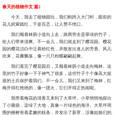
春天的植物作文 篇2
今天，我去了植物园玩，我们刚跨入大门时，眼前的
花儿姹紫嫣红，千姿百态，让人赞不绝口。
我们顺着林荫小道向上走，路两旁全是翠绿的竹子，
给人们带来清爽。不一会儿，我们就走到了樱花园。樱花
园的樱花洁白中泛着粉红色，并散发出迷人的芳香。风儿
吹来，花瓣飘落，像一只只粉蝶翩翩起舞。
我们逛完了樱花园后，又顺着林荫小道走向梅林。这
里的竹子好像一下子神气了很多，这些竹子个个像高大挺
拔的士兵保护着我们。不一会儿，我们又来到了梅林，红
梅开得红艳艳的，像一团火，它们开得正热闹呢。
我带着梅花的清香又来到了大草坪。小草悄悄地探出
了小脑袋，染绿了大地，真像一片绿色的海洋。大草坪周
围的柳树有着柔嫩的枝条，并发出了新芽，活像姑娘们的.