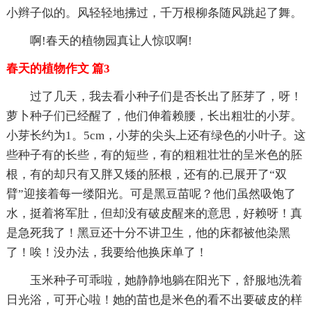
小辫子似的。风轻轻地拂过，千万根柳条随风跳起了舞。
啊!春天的植物园真让人惊叹啊!
春天的植物作文 篇3
过了几天，我去看小种子们是否长出了胚芽了，呀！
萝卜种子们已经醒了，他们伸着赖腰，长出粗壮的小芽。
小芽长约为1。5cm，小芽的尖头上还有绿色的小叶子。这
些种子有的长些，有的短些，有的粗粗壮壮的呈米色的胚
根，有的却只有又胖又矮的胚根，还有的.已展开了“双
臂”迎接着每一缕阳光。可是黑豆苗呢？他们虽然吸饱了
水，挺着将军肚，但却没有破皮醒来的意思，好赖呀！真
是急死我了！黑豆还十分不讲卫生，他的床都被他染黑
了！唉！没办法，我要给他换床单了！
玉米种子可乖啦，她静静地躺在阳光下，舒服地洗着
日光浴，可开心啦！她的苗也是米色的看不出要破皮的样