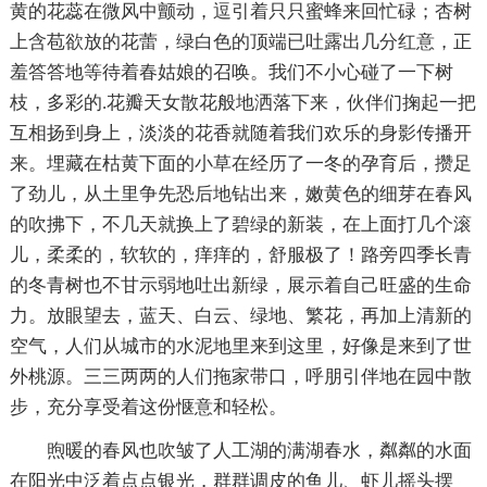
黄的花蕊在微风中颤动，逗引着只只蜜蜂来回忙碌；杏树
上含苞欲放的花蕾，绿白色的顶端已吐露出几分红意，正
羞答答地等待着春姑娘的召唤。我们不小心碰了一下树
枝，多彩的.花瓣天女散花般地洒落下来，伙伴们掬起一把
互相扬到身上，淡淡的花香就随着我们欢乐的身影传播开
来。埋藏在枯黄下面的小草在经历了一冬的孕育后，攒足
了劲儿，从土里争先恐后地钻出来，嫩黄色的细芽在春风
的吹拂下，不几天就换上了碧绿的新装，在上面打几个滚
儿，柔柔的，软软的，痒痒的，舒服极了！路旁四季长青
的冬青树也不甘示弱地吐出新绿，展示着自己旺盛的生命
力。放眼望去，蓝天、白云、绿地、繁花，再加上清新的
空气，人们从城市的水泥地里来到这里，好像是来到了世
外桃源。三三两两的人们拖家带口，呼朋引伴地在园中散
步，充分享受着这份惬意和轻松。
煦暖的春风也吹皱了人工湖的满湖春水，粼粼的水面
在阳光中泛着点点银光，群群调皮的鱼儿、虾儿摇头摆