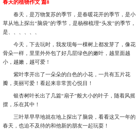
春天的植物作文 篇8
春天，是万物复苏的季节，是春暖花开的季节，是小
草从地上探出“脑袋”的'季节，是杨柳梳理“头发”的季节，
是、、、、、、
今天，下去玩时，我发现每一棵树上都发芽了，像花
骨朵一样，里里外外包了好几层绿色的嫩叶，越里面越
小，越嫩，越可爱！
紫叶李开出了一朵朵的白色的小花，一共有五片花
瓣，美丽可爱！看起来非常赏心悦目！
银杏树叶长出了几篇“扇子”般大小的叶子，随着风摇
摆，乐在其中！
三叶草早早地就在地上探出了脑袋，看看这又一年的
春天，也迫不及待的和他新的朋友一起玩耍！