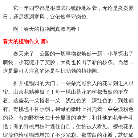
它一年四季都是很威武很镇静地站着，无论是炎炎夏
日，还是凛冽寒风，它依然坚守岗位。
啊！春天的植物园真漂亮呀！
春天的植物作文 篇5
春天来了，公园的一切事物都焕然一新：小草探出了
脑袋，小花绽开了笑脸，大树也长出了新的枝条。当然，
这是最引人注意的还是生机勃勃的植物园。
推开植物园的大门，一朵朵光彩照人的花立刻进入眼
帘。山茶花精神极了！每一棵山茶花的树都傲然的挺立
着。这些花一朵搭着一朵，浅红色的，深红色的，到处都
有。野桃也不甘示弱，碧绿的嫩叶上衬托着一朵朵淡粉色
的花。有的野桃长在十分显眼的地方，和其他的花争奇斗
艳；有的野桃用枝叶遮住自己，生怕被人看见。樱桃花的
绽放也给植物园增加了不少光彩。那雪白的花瓣，就犹如