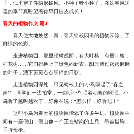
子，似乎穿了件隐形披风。小种子呀小种子，在这春风送
暖的季节真盼望着你早日破皮成长！
春天的植物作文 篇4
春天使大地焕然一新，春天给校园里的植物园涂上了
鲜绿的色彩。
走进植物园，那里绿树成阴，有大叶榕，有垂叶榕，
桂花树……它们都换上了绿色的新衣。阳光透过密密麻麻
的叶子，洒下斑斑点点细碎的日影。
走进植物园深处，只见树枝上的.小鸟唱起了“春之
声’’，同学们一边拍掌，一边听小鸟唱着动听的歌谣。小
鸟听了越叫越欢了，好像在说：“怎么样，好听吧！”
这些小鸟为春天的植物园增添了许多生机。植物园中
间有一座假山，假山像一个正在站岗的士兵，昂首挺胸，
手持长枪。