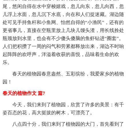
尾，悠闲自得在水中穿梭嬉戏，忽儿向东，忽儿向西，忽
儿浮上水面，忽儿沉下水底，向在和人们捉迷藏。湖边随
处可见手持鱼杆和小鱼网、怡然自得的“小渔民”，还有的
更省事儿，直接在空瓶里放上几块儿馒头渣，用长线拴处
瓶颈放到水里，也会有不少傻头傻脑的鱼虾钻进“圈套”。
人们把积攒了一周的闷气和劳累都释放出来，湖边不时响
起阵阵的欢呼声，洋溢着收获的喜悦，品味着生命的欢
乐。
春天的植物园春意盎然、五彩缤纷，我爱家乡的植物
园！
春天的植物作文 篇7
今天，我们来到了植物园，欣赏了许多的美景：有千
姿百态的花，高大挺拔的树木，可漂亮了。
八点四十分，我们来到了植物园的大门，首先看到了