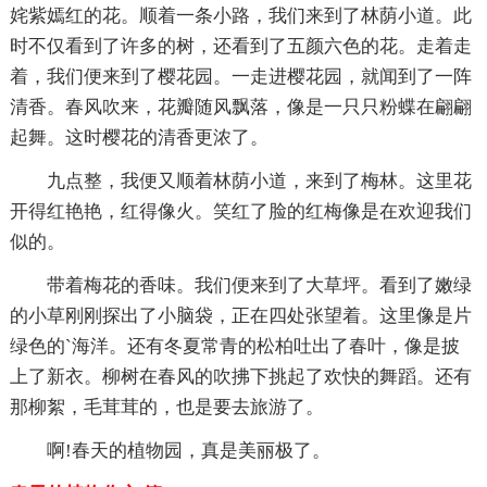
姹紫嫣红的花。顺着一条小路，我们来到了林荫小道。此
时不仅看到了许多的树，还看到了五颜六色的花。走着走
着，我们便来到了樱花园。一走进樱花园，就闻到了一阵
清香。春风吹来，花瓣随风飘落，像是一只只粉蝶在翩翩
起舞。这时樱花的清香更浓了。
九点整，我便又顺着林荫小道，来到了梅林。这里花
开得红艳艳，红得像火。笑红了脸的红梅像是在欢迎我们
似的。
带着梅花的香味。我们便来到了大草坪。看到了嫩绿
的小草刚刚探出了小脑袋，正在四处张望着。这里像是片
绿色的`海洋。还有冬夏常青的松柏吐出了春叶，像是披
上了新衣。柳树在春风的吹拂下挑起了欢快的舞蹈。还有
那柳絮，毛茸茸的，也是要去旅游了。
啊!春天的植物园，真是美丽极了。