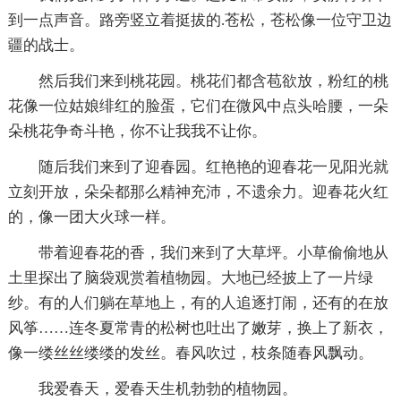
到一点声音。路旁竖立着挺拔的.苍松，苍松像一位守卫边
疆的战士。
然后我们来到桃花园。桃花们都含苞欲放，粉红的桃
花像一位姑娘绯红的脸蛋，它们在微风中点头哈腰，一朵
朵桃花争奇斗艳，你不让我我不让你。
随后我们来到了迎春园。红艳艳的迎春花一见阳光就
立刻开放，朵朵都那么精神充沛，不遗余力。迎春花火红
的，像一团大火球一样。
带着迎春花的香，我们来到了大草坪。小草偷偷地从
土里探出了脑袋观赏着植物园。大地已经披上了一片绿
纱。有的人们躺在草地上，有的人追逐打闹，还有的在放
风筝……连冬夏常青的松树也吐出了嫩芽，换上了新衣，
像一缕丝丝缕缕的发丝。春风吹过，枝条随春风飘动。
我爱春天，爱春天生机勃勃的植物园。