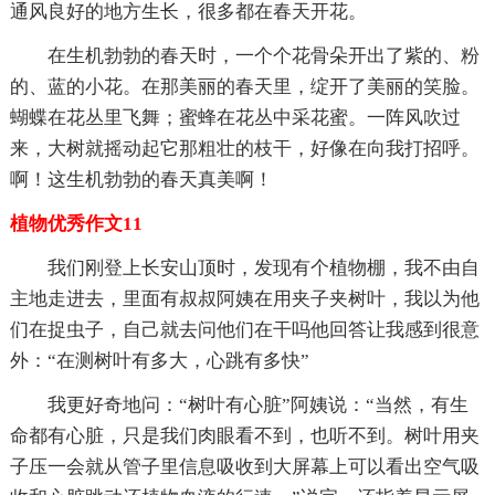
通风良好的地方生长，很多都在春天开花。
在生机勃勃的春天时，一个个花骨朵开出了紫的、粉
的、蓝的小花。在那美丽的春天里，绽开了美丽的笑脸。
蝴蝶在花丛里飞舞；蜜蜂在花丛中采花蜜。一阵风吹过
来，大树就摇动起它那粗壮的枝干，好像在向我打招呼。
啊！这生机勃勃的春天真美啊！
植物优秀作文11
我们刚登上长安山顶时，发现有个植物棚，我不由自
主地走进去，里面有叔叔阿姨在用夹子夹树叶，我以为他
们在捉虫子，自己就去问他们在干吗他回答让我感到很意
外：“在测树叶有多大，心跳有多快”
我更好奇地问：“树叶有心脏”阿姨说：“当然，有生
命都有心脏，只是我们肉眼看不到，也听不到。树叶用夹
子压一会就从管子里信息吸收到大屏幕上可以看出空气吸