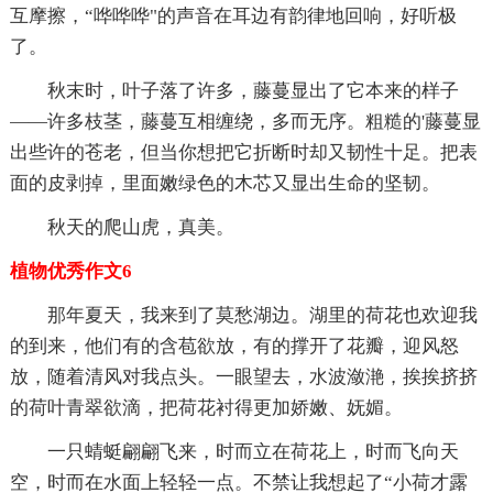
互摩擦，“哗哗哗"的声音在耳边有韵律地回响，好听极
了。
秋末时，叶子落了许多，藤蔓显出了它本来的样子
——许多枝茎，藤蔓互相缠绕，多而无序。粗糙的'藤蔓显
出些许的苍老，但当你想把它折断时却又韧性十足。把表
面的皮剥掉，里面嫩绿色的木芯又显出生命的坚韧。
秋天的爬山虎，真美。
植物优秀作文6
那年夏天，我来到了莫愁湖边。湖里的荷花也欢迎我
的到来，他们有的含苞欲放，有的撑开了花瓣，迎风怒
放，随着清风对我点头。一眼望去，水波潋滟，挨挨挤挤
的荷叶青翠欲滴，把荷花衬得更加娇嫩、妩媚。
一只蜻蜓翩翩飞来，时而立在荷花上，时而飞向天
空，时而在水面上轻轻一点。不禁让我想起了“小荷才露