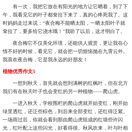
有一次，我把它放在有阳光的地方让它晒着，到了下
午，我看见它的叶子都耷拉下来了，真的心疼死我了。这
时妈妈走过来说：“夜合梅不能晒太阳，一晒太阳叶子就
耷拉了，要多给它浇水哦！”我听了以后，这才明白了。
夜合梅它不仅美化环境，还能供人观赏，更让我在心
情不好的时候，看见它，就会把一切烦恼抛在九霄云外。
我喜欢夜合梅，它是我永远的好朋友！
植物优秀作文5
一想到秋天，首先就会想到满树的红枫叶，但在北方
我们有在秋天叶子也会变红的另一种植物——爬山虎。
一进入秋天，学校围栏的爬山虎就开始变红，刚开始
绿里透红，还泛些棕色，到后来全部变红，还红得泛紫。
一场雨过后，你就会看到那由爬山虎组成的红墙些许闪
光，红叶配上这些闪光，好看得很。秋风吹来，叶与叶相