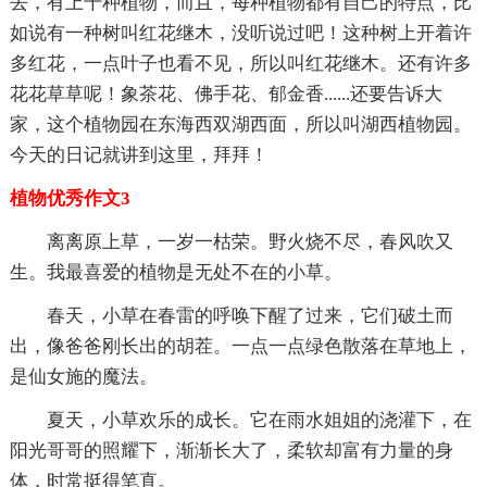
去，有上千种植物，而且，每种植物都有自己的特点，比
如说有一种树叫红花继木，没听说过吧！这种树上开着许
多红花，一点叶子也看不见，所以叫红花继木。还有许多
花花草草呢！象茶花、佛手花、郁金香......还要告诉大
家，这个植物园在东海西双湖西面，所以叫湖西植物园。
今天的日记就讲到这里，拜拜！
植物优秀作文3
离离原上草，一岁一枯荣。野火烧不尽，春风吹又
生。我最喜爱的植物是无处不在的小草。
春天，小草在春雷的呼唤下醒了过来，它们破土而
出，像爸爸刚长出的胡茬。一点一点绿色散落在草地上，
是仙女施的魔法。
夏天，小草欢乐的成长。它在雨水姐姐的浇灌下，在
阳光哥哥的照耀下，渐渐长大了，柔软却富有力量的身
体，时常挺得笔直。