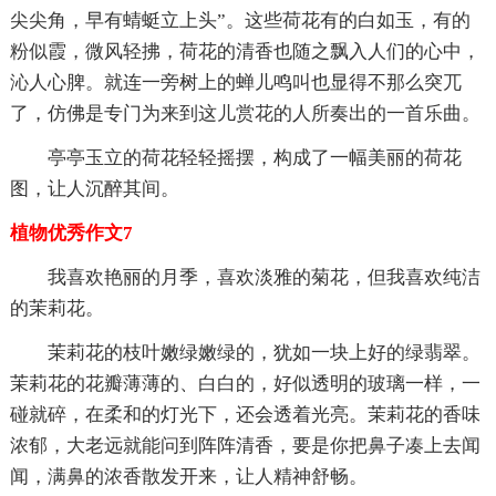
尖尖角，早有蜻蜓立上头”。这些荷花有的白如玉，有的
粉似霞，微风轻拂，荷花的清香也随之飘入人们的心中，
沁人心脾。就连一旁树上的蝉儿鸣叫也显得不那么突兀
了，仿佛是专门为来到这儿赏花的人所奏出的一首乐曲。
亭亭玉立的荷花轻轻摇摆，构成了一幅美丽的荷花
图，让人沉醉其间。
植物优秀作文7
我喜欢艳丽的月季，喜欢淡雅的菊花，但我喜欢纯洁
的茉莉花。
茉莉花的枝叶嫩绿嫩绿的，犹如一块上好的绿翡翠。
茉莉花的花瓣薄薄的、白白的，好似透明的玻璃一样，一
碰就碎，在柔和的灯光下，还会透着光亮。茉莉花的香味
浓郁，大老远就能问到阵阵清香，要是你把鼻子凑上去闻
闻，满鼻的浓香散发开来，让人精神舒畅。