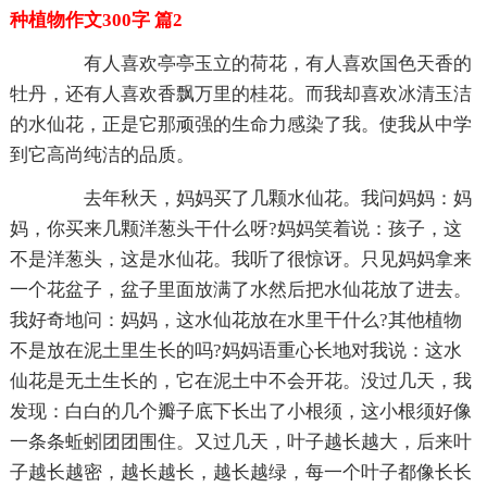
种植物作文300字 篇2
有人喜欢亭亭玉立的荷花，有人喜欢国色天香的
牡丹，还有人喜欢香飘万里的桂花。而我却喜欢冰清玉洁
的水仙花，正是它那顽强的生命力感染了我。使我从中学
到它高尚纯洁的品质。
去年秋天，妈妈买了几颗水仙花。我问妈妈：妈
妈，你买来几颗洋葱头干什么呀?妈妈笑着说：孩子，这
不是洋葱头，这是水仙花。我听了很惊讶。只见妈妈拿来
一个花盆子，盆子里面放满了水然后把水仙花放了进去。
我好奇地问：妈妈，这水仙花放在水里干什么?其他植物
不是放在泥土里生长的吗?妈妈语重心长地对我说：这水
仙花是无土生长的，它在泥土中不会开花。没过几天，我
发现：白白的几个瓣子底下长出了小根须，这小根须好像
一条条蚯蚓团团围住。又过几天，叶子越长越大，后来叶
子越长越密，越长越长，越长越绿，每一个叶子都像长长