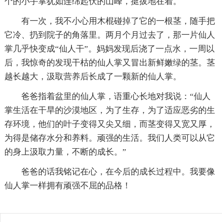
个的小手掌犹如连绵起伏的山峰，挺拔地在着。
有一次，我不小心用木棍碰掉了它的一根茎，随手把
它冷、扔到院子的角落里。两月个月过去了，那一片仙人
掌几乎快变成“仙人干”。妈妈发现后浇了一点水，一周以
后，我惊奇的发现干枯的仙人掌又冒出新鲜嫩绿的茎。茎
越长越大，汲取营养后长成了一颗新的仙人掌。
爸爸指着盆里的仙人掌，语重心长地对我说：“仙人
掌生活在干旱的沙漠地区，为了生存，为了适应恶劣的生
存环境，他们的叶子变得又尖又细，而茎变得又宽又厚，
为得是储存水分和养料。顽强的生活。我们人类可以从它
的身上汲取力量，不断的成长。”
爸爸的话我铭记在心，在今后的成长过程中。我要像
仙人掌一样拥有顽强不屈的品格！