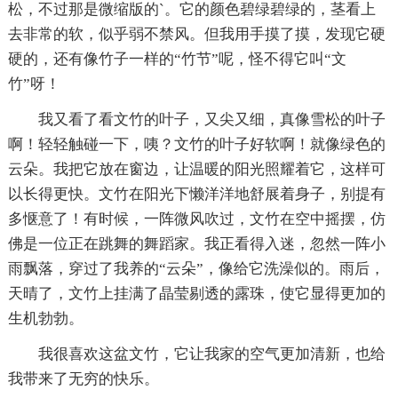
松，不过那是微缩版的`。它的颜色碧绿碧绿的，茎看上
去非常的软，似乎弱不禁风。但我用手摸了摸，发现它硬
硬的，还有像竹子一样的“竹节”呢，怪不得它叫“文
竹”呀！
我又看了看文竹的叶子，又尖又细，真像雪松的叶子
啊！轻轻触碰一下，咦？文竹的叶子好软啊！就像绿色的
云朵。我把它放在窗边，让温暖的阳光照耀着它，这样可
以长得更快。文竹在阳光下懒洋洋地舒展着身子，别提有
多惬意了！有时候，一阵微风吹过，文竹在空中摇摆，仿
佛是一位正在跳舞的舞蹈家。我正看得入迷，忽然一阵小
雨飘落，穿过了我养的“云朵”，像给它洗澡似的。雨后，
天晴了，文竹上挂满了晶莹剔透的露珠，使它显得更加的
生机勃勃。
我很喜欢这盆文竹，它让我家的空气更加清新，也给
我带来了无穷的快乐。