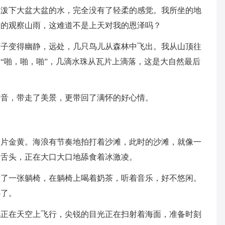
上泼下大盆大盆的水，完全没有了轻柔的感觉。我所坐的地
离的观察山雨，这难道不是上天对我的恩泽吗？
下子变得幽静，远处，几只鸟儿从森林中飞出。我从山顶往
“啪，啪，啪”，几滴水珠从瓦片上滴落，这是大自然最后
声音，带走了美景，更带回了满怀的好心情。
一片金黄。海浪有节奏地拍打着沙滩，此时的沙滩，就像一
的舌头，正在大口大口地舔食着冰激凌。
放了一张躺椅，在躺椅上喝着奶茶，听着音乐，好不悠闲。
心了。
鸥正在天空上飞行，尖锐的目光正在扫射着海面，准备时刻