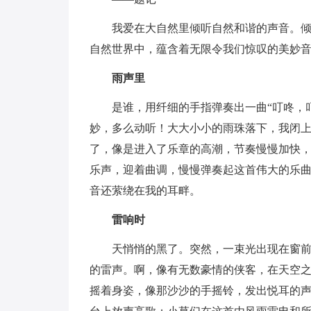
我爱在大自然里倾听自然和谐的声音。
自然世界中，蕴含着无限令我们惊叹的美妙
雨声里
是谁，用纤细的手指弹奏出一曲“叮咚，
妙，多么动听！大大小小的雨珠落下，我闭
了，像是进入了乐章的高潮，节奏慢慢加快
乐声，迎着曲调，慢慢弹奏起这首伟大的乐
音还萦绕在我的耳畔。
雷响时
天悄悄的黑了。突然，一束光出现在窗
的雷声。啊，像有无数豪情的侠客，在天空
摇着身姿，像那沙沙的手摇铃，发出悦耳的