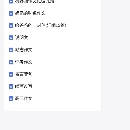
8篇）
机器猫作文汇编九篇
奶奶的味道作文
给爸爸的一封信(汇编15篇)
说明文
励志作文
中考作文
名言警句
续写改写
高三作文