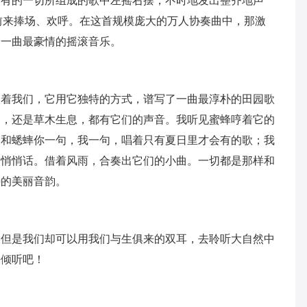
所有的一切所组成的歌中左摇右摆，不时地发出整齐地声
前来捧场、欢呼。在这首规模庞大的万人协奏曲中，那激
了一曲最豪情的摇滚音乐。
引着我们，它用它独特的方式，谱写了一曲最淳朴的田园歌
落，还是草木生息，都有它们的声音。我听见蜜蜂哼着它的
了和蟋蟀你一句，我一句，唱着只有夏日里才会有的歌；我
的悄悄话。借着风雨，合奏出它们的小曲。一切都是那样和
特的美丽音韵。
，但是我们却可以用我们与生俱来的双耳，去聆听大自然中
去倾听吧！