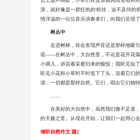
台上放声高歌；小草们在这首由风雨雷电和
浪，就好像是一群狂热的'粉丝，迫不及待的
情洋溢的一位位音乐演奏者们，向我们呈现
树丛中
走进树林，你会发现声音还是那样地吸
谣——在树丛中，大自然里，不论是花开花
小调儿，诉说着采蜜归来的愉悦；我听见知
听见小花和小草时不时低下了头，说着它们
谐，一切都是那样自然。它们，唱出它们独
……
在美好的大自然中，虽然我们微不足道
的天籁之音。从现在开始，让我们一起用心
倾听自然作文 篇2