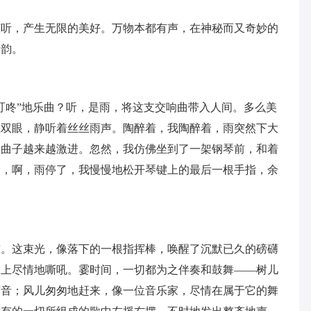
倾听，产生无限的美好。万物本都有声，在神秘而又奇妙的
音韵。
叮咚”地乐曲？听，是雨，将这支交响曲带入人间。多么美
上双眼，静听着丝丝雨声。陶醉着，我陶醉着，雨突然下大
，曲子越来越激进。忽然，我仿佛坐到了一架钢琴前，和着
曲，啊，雨停了，我慢慢地松开琴键上的最后一根手指，余
前。这束光，像落下的一根指挥棒，唤醒了沉默已久的磅礴
之上尽情地嘶吼。霎时间，一切都为之伴奏和鼓舞——树儿
声音；风儿匆匆地赶来，像一位音乐家，尽情在属于它的舞