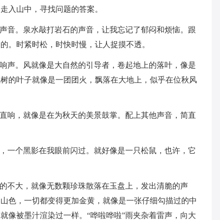
问走入山中，寻找问题的答案。
种声音。泉水敲打岩石的声音，让我忘记了郁闷和烦恼。跟
制的。时紧时松，时快时慢，让人捉摸不透。
的响声。风就像是大自然的引导者，卷起地上的落叶，像是
枫树的叶子就像是一团团火，飘落在大地上，似乎在位秋风
哗直响，就像是在为秋天的美景鼓掌。配上其他声音，简直
然，一个黑影在我眼前闪过。就好像是一只松鼠，也许，它
下的不大，就像无数颗珍珠散落在玉盘上，发出清脆的声
的山色，一切都变得更加金黄，就像是一张仔细勾描过的中
就像被墨汁渲染过一样。“哗啦哗啦”雨夹杂着雷声，向大