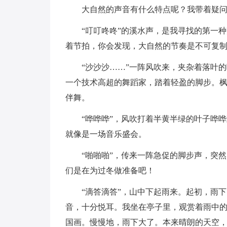
大自然的声音有什么特点呢？我带着疑
“叮叮咚咚”的溪水声，是我寻找的第一
着节拍，你会发现，大自然的节奏是不可复
“沙沙沙……”一阵风吹来，夹杂着落叶
一个技术高超的舞蹈家，踏着轻盈的脚步。
伴舞。
“哗哗哗”，风吹打着半黄半绿的叶子哗
就像是一场音乐盛会。
“啪啪啪”，传来一阵急促的脚步声，突
们是在为过冬做准备吧！
“滴答滴答”，山中下起雨来。起初，雨
音，十分悦耳。我坐在亭子里，观赏着雨中
国画。慢慢地，雨下大了。本来晴朗的天空，