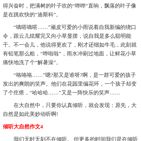
得兴奋时，把满树的叶子吹的“哗哗”直响，飘落的叶子像
是在跳欢快的“迪斯科”。
“嘀嗒嘀嗒……”顽皮可爱的小雨说着自我新编的绕口
令，跟云儿炫耀完又向小草显摆，说自我是多么聪明能
干。不一会儿，他说得更欢了，刚才还细如牛毛，此刻就
有铅笔那么粗，“哗啦啦”，雨水冲刷过地面，让鲜花小草
痛快地洗了个“解暑澡”。
“咯咯咯……”嗯?那又是谁呀?啊，是一群可爱的孩子
发出的爽朗的笑声。他们在花园里编花环，一个孩子却变
了个疙瘩，“哈哈哈……”又是一阵快乐的笑声……
在大自然中，只要你认真倾听，就会发现：原先，大
自然是如此美妙动听啊!
倾听大自然作文4
我们无时无刻不在倾听。 但更多的时间我们是在倾听