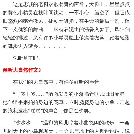
这是忠诚的老树欢歌劲舞的声音，大树上，星星点点
的黄色小精灵在枝叶间跳动，一不小心，踏空了，但它依
旧悠然的乘着微风，挪动着舞步，在生命的最后一刻，留
下一支优雅的舞曲——它枕着泥土的清香入梦了。风伯伯
轻轻的拂过，又有许多小精灵脸上荡漾着微笑，踏着轻盈
的舞步进入梦乡。。。。。。
你听见了吗?
倾听大自然作文3
在我们的大自然中，有许多好听的声音。
“叮咚叮咚……”清澈发亮的小溪唱着歌儿汩汩流淌，
她伸出手来拍拍身边的花草，不时挠挠身边的小鱼，击起
的浪花发出“啪啪”的声音，像是在欢笑。
“沙沙沙……”温和的风儿哼着小曲悠闲的散步，一会
儿同天上的小鸟聊聊天，一会儿与地上的大树说说话，说