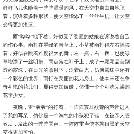
群群鸟儿也随着一阵阵温暖的风，在天空中自由自地飞
着，演绎着多种形状，使天空增添了一丝丝生机，让天空
变得更加湛蓝。
雨“哗哗”地下着，好似受了委屈的姑娘在诉说着自己
的伤心事。雨打在翠绿的青草上，小草被雨打得左右摇摆
着，好似在跳着难度很大的舞，左一摇，右一摆，也使绿
草增添了一丝明艳。雨点落在叶子上，成了一颗颗晶莹剔
透的露珠，在日光的照射下，泛着白光，仿佛露珠中还有
一个彩色的世界，雨打在美丽的花儿身上，使本来还在争
奇斗艳的花儿们，显得更加娇嫩，仿佛一个个刚洗完澡的
花季少女。
夜晚，雷“轰轰”的打着，一阵阵震耳欲聋的声音进入
了我的耳朵，仿佛是一个淘气的小孩犯了错，在被亲人管
教后，发出的一阵阵哭声。一阵阵雷声使本就很黑的天空
变得更加可怕。