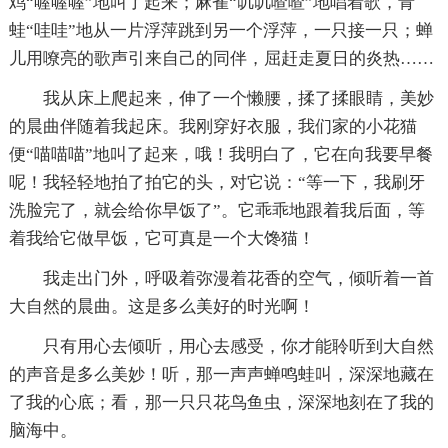
鸡“喔喔喔”地叫了起来；麻雀“叽叽喳喳”地唱着歌，青
蛙“哇哇”地从一片浮萍跳到另一个浮萍，一只接一只；蝉
儿用嘹亮的歌声引来自己的同伴，屈赶走夏日的炎热……
我从床上爬起来，伸了一个懒腰，揉了揉眼睛，美妙
的晨曲伴随着我起床。我刚穿好衣服，我们家的小花猫
便“喵喵喵”地叫了起来，哦！我明白了，它在向我要早餐
呢！我轻轻地拍了拍它的头，对它说：“等一下，我刷牙
洗脸完了，就会给你早饭了”。它乖乖地跟着我后面，等
着我给它做早饭，它可真是一个大馋猫！
我走出门外，呼吸着弥漫着花香的空气，倾听着一首
大自然的晨曲。这是多么美好的时光啊！
只有用心去倾听，用心去感受，你才能聆听到大自然
的声音是多么美妙！听，那一声声蝉鸣蛙叫，深深地藏在
了我的心底；看，那一只只花鸟鱼虫，深深地刻在了我的
脑海中。