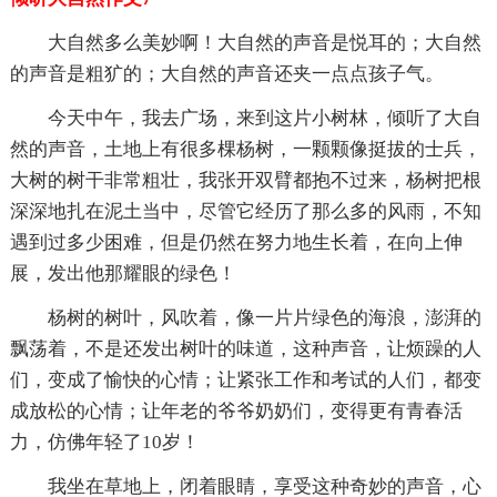
大自然多么美妙啊！大自然的声音是悦耳的；大自然
的声音是粗犷的；大自然的声音还夹一点点孩子气。
今天中午，我去广场，来到这片小树林，倾听了大自
然的声音，土地上有很多棵杨树，一颗颗像挺拔的士兵，
大树的树干非常粗壮，我张开双臂都抱不过来，杨树把根
深深地扎在泥土当中，尽管它经历了那么多的风雨，不知
遇到过多少困难，但是仍然在努力地生长着，在向上伸
展，发出他那耀眼的绿色！
杨树的树叶，风吹着，像一片片绿色的海浪，澎湃的
飘荡着，不是还发出树叶的味道，这种声音，让烦躁的人
们，变成了愉快的心情；让紧张工作和考试的人们，都变
成放松的心情；让年老的爷爷奶奶们，变得更有青春活
力，仿佛年轻了10岁！
我坐在草地上，闭着眼睛，享受这种奇妙的声音，心