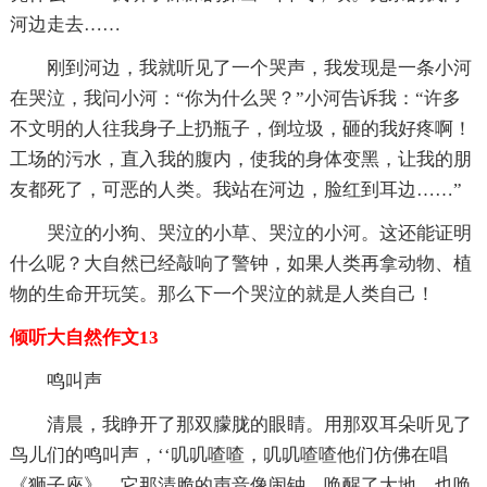
河边走去……
刚到河边，我就听见了一个哭声，我发现是一条小河
在哭泣，我问小河：“你为什么哭？”小河告诉我：“许多
不文明的人往我身子上扔瓶子，倒垃圾，砸的我好疼啊！
工场的污水，直入我的腹内，使我的身体变黑，让我的朋
友都死了，可恶的人类。我站在河边，脸红到耳边……”
哭泣的小狗、哭泣的小草、哭泣的小河。这还能证明
什么呢？大自然已经敲响了警钟，如果人类再拿动物、植
物的生命开玩笑。那么下一个哭泣的就是人类自己！
倾听大自然作文13
鸣叫声
清晨，我睁开了那双朦胧的眼睛。用那双耳朵听见了
鸟儿们的鸣叫声，‘‘叽叽喳喳，叽叽喳喳他们仿佛在唱
《狮子座》，它那清脆的声音像闹钟，唤醒了大地，也唤