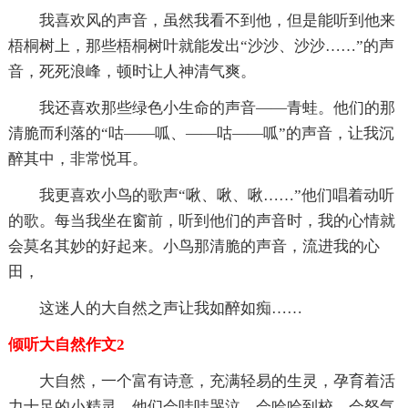
我喜欢风的声音，虽然我看不到他，但是能听到他来
梧桐树上，那些梧桐树叶就能发出“沙沙、沙沙……”的声
音，死死浪峰，顿时让人神清气爽。
我还喜欢那些绿色小生命的声音——青蛙。他们的那
清脆而利落的“咕——呱、——咕——呱”的声音，让我沉
醉其中，非常悦耳。
我更喜欢小鸟的歌声“啾、啾、啾……”他们唱着动听
的歌。每当我坐在窗前，听到他们的声音时，我的心情就
会莫名其妙的好起来。小鸟那清脆的声音，流进我的心
田，
这迷人的大自然之声让我如醉如痴……
倾听大自然作文2
大自然，一个富有诗意，充满轻易的生灵，孕育着活
力十足的小精灵。他们会哇哇哭泣，会哈哈到校，会怒气