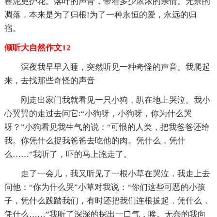
春泥更护花。落叶的声音，带着多少浓浓的亲情。无奈的
凋落，本来是为了归根!为了一种永恒的爱，永远的归
宿。
倾听大自然作文12
深夜我早早入睡，突然听见一种奇怪的声音。我爬起
来，去找那些奇怪的声音
刚走出家门我就看见一只小狗，趴在地上哭泣。我小
心翼翼的走过去问它:“小狗呀，小狗呀，你为什么哭
呀？”小狗看见我生气的说：“可恨的人类，把我爸爸还给
我。你凭什么捉我爸爸去吃他的肉。凭什么，凭什
么……”我听了，吓的马上跑走了。
走了一会儿，我又听见了一根小草在哭泣，我走上去
问他：“你为什么哭”小草对我说：“你们这些可恶的小孩
子，凭什么践踏我们，有时还把我们连根拔起，凭什么，
凭什么……”我听了深深的探出一口气，唉。无奈的我向