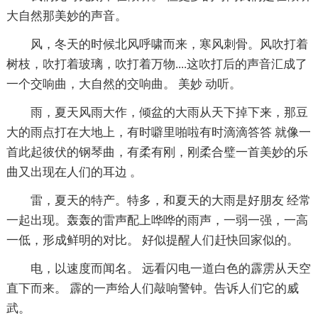
大自然那美妙的声音。
风，冬天的时候北风呼啸而来，寒风刺骨。风吹打着
树枝，吹打着玻璃，吹打着万物....这吹打后的声音汇成了
一个交响曲，大自然的交响曲。 美妙 动听。
雨，夏天风雨大作，倾盆的大雨从天下掉下来，那豆
大的雨点打在大地上，有时噼里啪啦有时滴滴答答 就像一
首此起彼伏的钢琴曲，有柔有刚，刚柔合璧一首美妙的乐
曲又出现在人们的耳边 。
雷，夏天的特产。特多，和夏天的大雨是好朋友 经常
一起出现。轰轰的雷声配上哗哗的雨声，一弱一强，一高
一低，形成鲜明的对比。 好似提醒人们赶快回家似的。
电，以速度而闻名。 远看闪电一道白色的霹雳从天空
直下而来。 霹的一声给人们敲响警钟。告诉人们它的威
武。