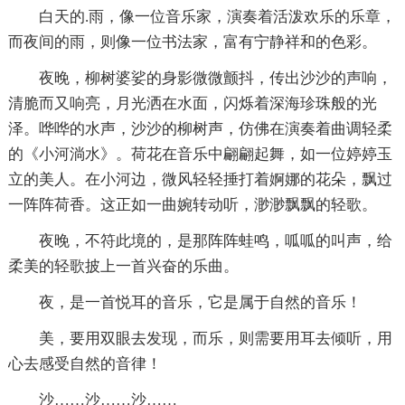
白天的.雨，像一位音乐家，演奏着活泼欢乐的乐章，
而夜间的雨，则像一位书法家，富有宁静祥和的色彩。
夜晚，柳树婆娑的身影微微颤抖，传出沙沙的声响，
清脆而又响亮，月光洒在水面，闪烁着深海珍珠般的光
泽。哗哗的水声，沙沙的柳树声，仿佛在演奏着曲调轻柔
的《小河淌水》。荷花在音乐中翩翩起舞，如一位婷婷玉
立的美人。在小河边，微风轻轻捶打着婀娜的花朵，飘过
一阵阵荷香。这正如一曲婉转动听，渺渺飘飘的轻歌。
夜晚，不符此境的，是那阵阵蛙鸣，呱呱的叫声，给
柔美的轻歌披上一首兴奋的乐曲。
夜，是一首悦耳的音乐，它是属于自然的音乐！
美，要用双眼去发现，而乐，则需要用耳去倾听，用
心去感受自然的音律！
沙……沙……沙……