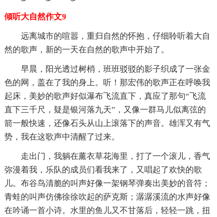
倾听大自然作文9
远离城市的喧嚣，重归自然的怀抱，仔细聆听着大自
然的歌声，新的一天在自然的歌声中开始了。
早晨，阳光透过树梢，班班驳驳的影子织成了一张金
色的网，盖在了我的身上。听！那宏伟的歌声正在呼唤我
起床，美妙的歌声好似瀑布飞流直下，真应了那句“飞流
直下三千尺，疑是银河落九天”，又像一群马儿似离弦的
箭一般快速，还像石头从山上滚落下的声音。雄浑又有气
势，我在这歌声中清醒了过来。
走出门，我躺在薰衣草花海里，打了一个滚儿，香气
弥漫着我，乐队的成员们看我来了，又唱起了欢快的歌
儿。布谷鸟清脆的叫声好像一架钢琴弹奏出美妙的音符；
青蛙的叫声仿佛徐徐吹起的萨克斯；潺潺溪流的水声好像
在吟诵一首小诗。水里的鱼儿又不甘落后，轻轻一跳，扭