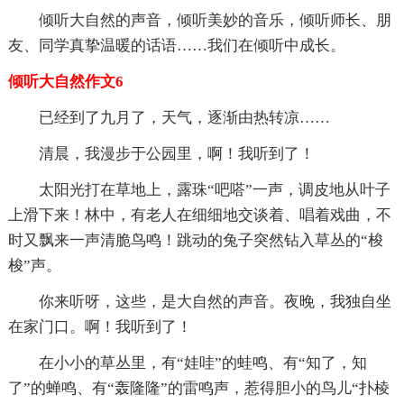
倾听大自然的声音，倾听美妙的音乐，倾听师长、朋
友、同学真挚温暖的话语……我们在倾听中成长。
倾听大自然作文6
已经到了九月了，天气，逐渐由热转凉……
清晨，我漫步于公园里，啊！我听到了！
太阳光打在草地上，露珠“吧嗒”一声，调皮地从叶子
上滑下来！林中，有老人在细细地交谈着、唱着戏曲，不
时又飘来一声清脆鸟鸣！跳动的兔子突然钻入草丛的“梭
梭”声。
你来听呀，这些，是大自然的声音。夜晚，我独自坐
在家门口。啊！我听到了！
在小小的草丛里，有“娃哇”的蛙鸣、有“知了，知
了”的蝉鸣、有“轰隆隆”的雷鸣声，惹得胆小的鸟儿“扑棱