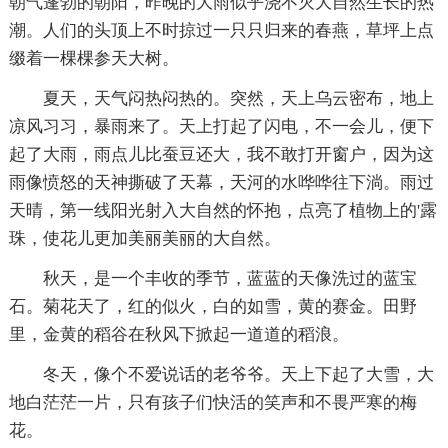
朝气蓬勃的朝阳，昨晚的大雨似乎浇不灭大自然生长的热
潮。人们的头顶上不时掠过一只只归来的春燕，草坪上点
缀着一棵棵参天大树。
夏天，天气闷热闷热的。突然，天上乌云密布，地上
凉风习习，暴雨来了。天上打起了闪电，不一会儿，便下
起了大雨，雨点儿比蚕豆还大，我不敢打开窗户，因为这
雨像愤怒的天神撕破了天幕，天河的水哗哗往下淌。雨过
天晴，第一线阳光射入大自然的怀抱，点亮了植物上的'露
珠，使花儿更加美丽美丽的大自然。
秋天，是一个丰收的季节，蓝蓝的天像洗过的蓝宝
石。菊花天了，红的似火，白的如雪，黄的赛金。田野
里，金黄的稻谷在秋风下掀起一道道的稻浪。
冬天，像个不爱说话的老爷爷。天上下起了大雪，大
地白茫茫一片，只有孩子们快活的笑声和不畏严寒的梅
花。