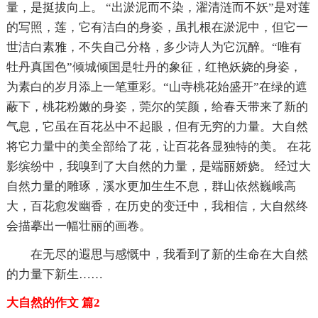
量，是挺拔向上。 “出淤泥而不染，濯清涟而不妖”是对莲
的写照，莲，它有洁白的身姿，虽扎根在淤泥中，但它一
世洁白素雅，不失自己分格，多少诗人为它沉醉。“唯有
牡丹真国色”倾城倾国是牡丹的象征，红艳妖娆的身姿，
为素白的岁月添上一笔重彩。“山寺桃花始盛开”在绿的遮
蔽下，桃花粉嫩的身姿，莞尔的笑颜，给春天带来了新的
气息，它虽在百花丛中不起眼，但有无穷的力量。大自然
将它力量中的美全部给了花，让百花各显独特的美。 在花
影缤纷中，我嗅到了大自然的力量，是端丽娇娆。 经过大
自然力量的雕琢，溪水更加生生不息，群山依然巍峨高
大，百花愈发幽香，在历史的变迁中，我相信，大自然终
会描摹出一幅壮丽的画卷。
在无尽的遐思与感慨中，我看到了新的生命在大自然
的力量下新生……
大自然的作文 篇2