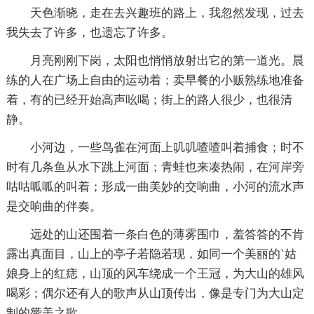
天色渐晓，走在去兴趣班的路上，我忽然发现，过去
我失去了许多，也遗忘了许多。
月亮刚刚下岗，太阳也悄悄放射出它的第一道光。晨
练的人在广场上自由的运动着；卖早餐的小贩熟练地准备
着，有的已经开始高声吆喝；街上的路人很少，也很清
静。
小河边，一些鸟雀在河面上叽叽喳喳叫着捕食；时不
时有几条鱼从水下跳上河面；青蛙也来凑热闹，在河岸旁
咕咕呱呱的叫着；形成一曲美妙的交响曲，小河的流水声
是交响曲的伴奏。
远处的山还围着一条白色的薄雾围巾，羞答答的不肯
露出真面目，山上的亭子若隐若现，如同一个美丽的`姑
娘身上的红痣，山顶的风车绕成一个王冠，为大山的雄风
喝彩；偶尔还有人的歌声从山顶传出，像是专门为大山定
制的赞美之歌。