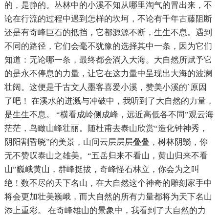
的，是静的。丛林中的小溪不知从哪里淘气的冒出来，不
论在行流的过程中遇到怎样的坎坷，不论有千年古藤阻断
还是有奇峰巨石的抵挡，它都源源不断，生生不息。遇到
不同的路径，它们会毫不犹豫的选择其中一条，因为它们
知道：无论哪一条，最终都会淌入大海。大自然所赋予它
的是永不停息的力量，让它在这力量中呈现出大海的波澜
壮阔。这便是千古文人墨客喜爱小溪，赞美小溪的`原因
了吧！ 在溪水的迸溅与冲破中，我听到了大自然的力量，
是生生不息。 “横看成岭侧成峰，远近高低各不同”观云海
茫茫，鸟瞰山峰壮丽。随杜甫去泰山欣赏“造化钟神秀，
阴阳割昏晓”的美景，山间云层层层叠叠，树林阴翳，你
无不赞叹泰山之雄美。“五岳归来不看山，黄山归来不看
山”巍峨黄山，群峰挺拔，奇峰怪石林立，你会为之叫
绝！数不尽的天下名山，在大自然这个神奇的雕刻家手中
将会更加壮美巍峨，而大自然的所有力量都将为天下名山
添上重彩。 在奇峰雄山的景象中，我看到了大自然的力