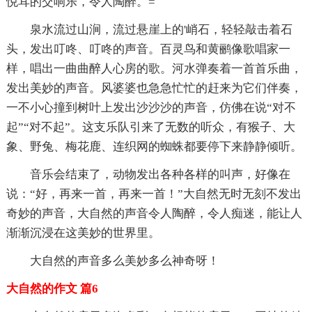
悦耳的交响乐，令人陶醉。=
泉水流过山涧，流过悬崖上的'峭石，轻轻敲击着石
头，发出叮咚、叮咚的声音。百灵鸟和黄鹂像歌唱家一
样，唱出一曲曲醉人心房的歌。河水弹奏着一首首乐曲，
发出美妙的声音。风婆婆也急急忙忙的赶来为它们伴奏，
一不小心撞到树叶上发出沙沙沙的声音，仿佛在说“对不
起”“对不起”。这支乐队引来了无数的听众，有猴子、大
象、野兔、梅花鹿、连织网的蜘蛛都要停下来静静倾听。
音乐会结束了，动物发出各种各样的叫声，好像在
说：“好，再来一首，再来一首！”大自然无时无刻不发出
奇妙的声音，大自然的声音令人陶醉，令人痴迷，能让人
渐渐沉浸在这美妙的世界里。
大自然的声音多么美妙多么神奇呀！
大自然的作文 篇6