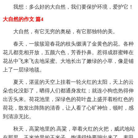
我想：多么好的大自然，我们要保护环境，爱护它！
大自然的作文 篇4
大自然，有它无穷的奥秘，有它那独特的美。
春天，一簇簇迎春花的枝头缀满了金黄色的花。各种
花儿都竞相开放，五颜六色，芳香扑鼻。惹得成群蜜蜂在
花丛中飞来飞去地采蜜。大地长出了嫩绿的小草，像是铺
上了一层绿地毯。
夏天，湛蓝的天空上挂着一轮火红的太阳，天上的云
朵也化没影了，晒得人们都通身发红；就连小狗也热得伸
出舌头来。荷花池里，深绿色的荷叶盘上盛开着粉红色的
荷花，散发出阵阵的清香，让人看了心旷神怡，顿时，感
到清凉无比。
秋天，高粱地里的.高粱，举着火红的火把，威武地站
在那里，玉米地里的玉米子，饱满得快要蹦出来了。麦田