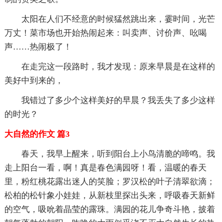
太阳在人们不经意的时候猛然跳出来，霎时间，光芒
万丈！菜市场也开始热闹起来：叫卖声、讨价声、吆喝
声……热闹极了！
在走完这一段路时，我才发现：原来早晨是在这样的
美好中到来的，
我错过了多少个这样美好的早晨？我丢失了多少这样
的时光？
大自然的作文 篇3
春天，我早上醒来，听到阳台上小鸟清脆的啼鸣。我
走上阳台一看，啊！真是春色满园呀！看，温暖的春天
里，粉红桃花露出迷人的笑脸；罗汉松的叶子清翠欲滴；
松柏的松针象小娃娃，从新枝里探出头来，呼吸春天新鲜
的空气，吸吮着晶莹的露珠。满园的花儿争奇斗艳，披着