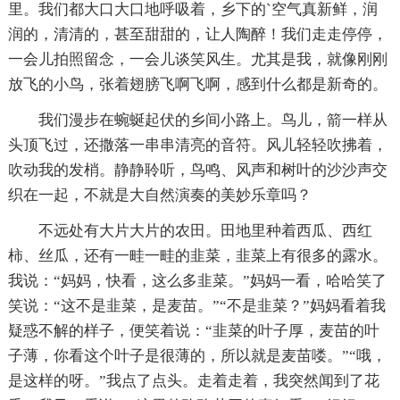
里。我们都大口大口地呼吸着，乡下的`空气真新鲜，润
润的，清清的，甚至甜甜的，让人陶醉！我们走走停停，
一会儿拍照留念，一会儿谈笑风生。尤其是我，就像刚刚
放飞的小鸟，张着翅膀飞啊飞啊，感到什么都是新奇的。
我们漫步在蜿蜒起伏的乡间小路上。鸟儿，箭一样从
头顶飞过，还撒落一串串清亮的音符。风儿轻轻吹拂着，
吹动我的发梢。静静聆听，鸟鸣、风声和树叶的沙沙声交
织在一起，不就是大自然演奏的美妙乐章吗？
不远处有大片大片的农田。田地里种着西瓜、西红
柿、丝瓜，还有一畦一畦的韭菜，韭菜上有很多的露水。
我说：“妈妈，快看，这么多韭菜。”妈妈一看，哈哈笑了
笑说：“这不是韭菜，是麦苗。”“不是韭菜？”妈妈看着我
疑惑不解的样子，便笑着说：“韭菜的叶子厚，麦苗的叶
子薄，你看这个叶子是很薄的，所以就是麦苗喽。”“哦，
是这样的呀。”我点了点头。走着走着，我突然闻到了花