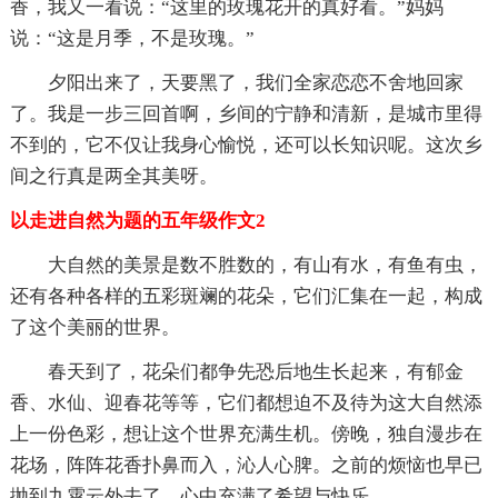
香，我又一看说：“这里的玫瑰花开的真好看。”妈妈
说：“这是月季，不是玫瑰。”
夕阳出来了，天要黑了，我们全家恋恋不舍地回家
了。我是一步三回首啊，乡间的宁静和清新，是城市里得
不到的，它不仅让我身心愉悦，还可以长知识呢。这次乡
间之行真是两全其美呀。
以走进自然为题的五年级作文2
大自然的美景是数不胜数的，有山有水，有鱼有虫，
还有各种各样的五彩斑斓的花朵，它们汇集在一起，构成
了这个美丽的世界。
春天到了，花朵们都争先恐后地生长起来，有郁金
香、水仙、迎春花等等，它们都想迫不及待为这大自然添
上一份色彩，想让这个世界充满生机。傍晚，独自漫步在
花场，阵阵花香扑鼻而入，沁人心脾。之前的烦恼也早已
抛到九霄云外去了，心中充满了希望与快乐。