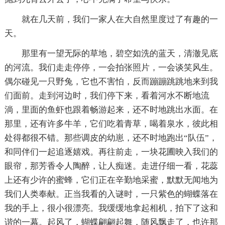
就在几天前，我们一家人在大自然里度过了有趣的一
天。
那里有一望无际的草地，碧空如洗的蓝天，清澈见底
的河流。我们走走停停，一会拍张照片，一会谈笑风生。
偶尔碰见一只野兔，它也不害怕，反而蹦蹦跳跳地来到我
们面前。走到河边时，我们停下来，看着河水不断地流
淌，里面的鱼虾也跟着畅游起来，还不时地跳出水面。在
那里，还有许多牛羊，它们吃着青草，喝着泉水，彼此相
处得都很不错。那些调皮的幼崽，还不时地跑出“队伍”，
和同伴们一起追逐嬉戏。再往前走，一块花圃映入我们的
眼帘，那芳香令人陶醉，让人痴迷。走进仔细一看，花蕊
上还有少许的蜜蜂，它们正在辛勤地采蜜，默默无闻地为
我们人类奉献。正当我看的入谜时，一只紫色的蝴蝶落在
我的手上，很小很漂亮。我缓缓地拿起相机，拍下了这和
谐的一幕。起风了，蝴蝶翩翩起舞，随风飘走了，也许那