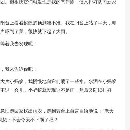
一团。但很快它们就发现是我的恶作剧，便又排好队向新家
到阳台上看看蚂蚁的预测准不准。我在阳台上站了半天，却
雷声吓到了我，很快就下起了大雨。
秘等着我去发现呢！
话，我来告诉你吧！
一大片小蚂蚁，我慢慢地向它们喷了一些水。水洒在小蚂蚁
。不过一会儿，小蚂蚁就发现这不是雨，然后又陆续排好
急忙跑回家找出雨衣，跑到窗台上自言自语地说：“老天
就想：不会今天不下雨了吧？