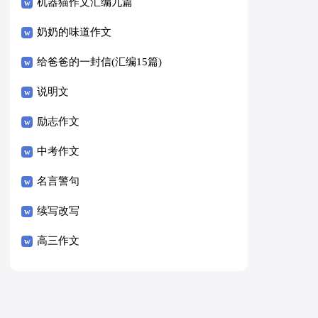
8篇）
机器猫作文汇编九篇
奶奶的味道作文
给爸爸的一封信(汇编15篇)
说明文
励志作文
中考作文
名言警句
续写改写
高三作文