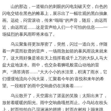
山的那边，一道银白的刺眼的闪电划破天空，白色的
闪电交错在黑色的帷幕上，展示出了一幅壮观的黑白抽象
画。远处，闷雷滚动，传来“嗡嗡”的声音，随后，由远而
近，由远而近……这是雷声给人们一个可怕的信息——一
场猛烈的暴风雨即将来临了。
乌云聚集得更加厚密了，突然，闪过一道白光，伴随
着一声震而欲聋的雷声，一场雨急如箭的暴风雨说来就来
了。这大雨好像是谁在天上指挥着成千上万的大队人马大
盆大盆地泼水。雨中，也交杂着狮吼般震山动地的雷
声。“滴答滴答……”大大小小的水洼里，积满了雨水，它
们缓缓地流向小沟大渠，汇聚着今年的'喜悦和来年的希
望。一段粗犷的雨中交响曲仍在演奏着……
乌云散开了，天空露出了湛蓝的笑脸；太阳出来了，
放射着暖暖的阳光。雨中交响曲嘎然而止。小鸟站在枝头
上，时而拍拍自己湿淋淋的翅膀；时而在树枝上蹦来跳