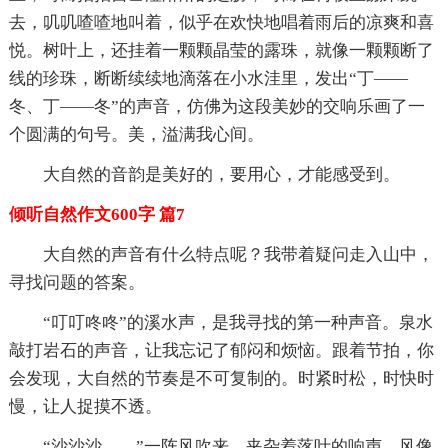
去，叽叽喳喳地叫着，似乎在欢快地唱着雨后的凉爽和喜
悦。树叶上，还挂着一颗颗晶莹的露珠，就像一颗颗断了
线的珍珠，断断续续地滴落在小水洼里，发出“丁——
冬、丁——冬”的声音，仿佛为这段美妙的交响乐画了一
个圆满的句号。美，溢满我心间。
大自然的音韵是美好的，要用心，才能感受到。
倾听自然作文600字 篇7
大自然的声音有什么特点呢？我带着疑问走入山中，
寻找问题的答案。
“叮叮咚咚”的溪水声，是我寻找的第一种声音。泉水
敲打岩石的声音，让我忘记了郁闷和烦恼。跟着节拍，你
会发现，大自然的节奏是不可复制的。时紧时松，时快时
慢，让人捉摸不透。
“沙沙沙……”一阵风吹来，夹杂着落叶的响声。风像