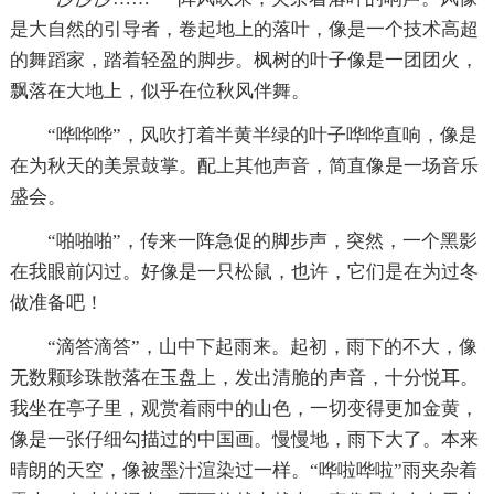
是大自然的引导者，卷起地上的落叶，像是一个技术高超
的舞蹈家，踏着轻盈的脚步。枫树的叶子像是一团团火，
飘落在大地上，似乎在位秋风伴舞。
“哗哗哗”，风吹打着半黄半绿的叶子哗哗直响，像是
在为秋天的美景鼓掌。配上其他声音，简直像是一场音乐
盛会。
“啪啪啪”，传来一阵急促的脚步声，突然，一个黑影
在我眼前闪过。好像是一只松鼠，也许，它们是在为过冬
做准备吧！
“滴答滴答”，山中下起雨来。起初，雨下的不大，像
无数颗珍珠散落在玉盘上，发出清脆的声音，十分悦耳。
我坐在亭子里，观赏着雨中的山色，一切变得更加金黄，
像是一张仔细勾描过的中国画。慢慢地，雨下大了。本来
晴朗的天空，像被墨汁渲染过一样。“哗啦哗啦”雨夹杂着