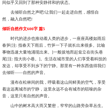
间似乎又回到了那种安静祥和的状态。
去倾听自然之声吧!让我们一起走进自然，感悟自
然，融入自然吧!
倾听自然作文600字 篇5
时代的进步也推动着人类的进步，一座座高楼如雨后
春笋[注: 指春天下雨后，竹笋一下子就长出来很多。比喻
事物迅速大量地涌现出来。]一般拔地而起耸立在街头巷
尾[注: 指大街小巷。]。生活在城市里的人们享受着科技的
发达，却享受不到乡下的宁静。那里有一种东西值得我们
去倾听——自然的声音。
漫布在松林间的我，呼吸着这山间鲜美的空气，享受
着这远离城市的宁静，这里永远不会有城市的聒噪的杂
音，这里只有自然的声音。
山中的树木高大而又繁密，窄窄的山路旁杂草丛生。