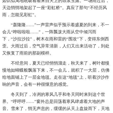
如饥似渴地吮吸着着来自天上的琼浆玉露。一场雨过后，
天边悄悄地架起了一座“彩虹桥”。真应了那句“不经历风
雨，怎能见彩虹”。
“轰隆隆……”一声雷声似乎预示着盛夏的到来，不一
会儿“哗啦啦啦……”，一阵瓢泼大雨从空中倾泻而
下，“沙拉沙拉”，树木在雨和雷的“围攻”下，变得东倒西
歪。大雨过后，空气异常清新，人们又出来活动了，到处
又恢复了雨前的那副模样。
不经意间，夏天已经悄悄溜走，秋天来了，树叶都慢
慢地如蝴蝶般飘落下来，不一会儿，就积了一大层，仿佛
给地面铺上了一层金地毯。走在这“地毯”上，听着沙沙作
响的声音，会有一种很惬意的感觉。
冬天到了，冷冽的寒风几乎和冬天同时来到这个世
界。“呼呼呼……”窗外总是回荡着寒风肆虐着大地的声
音。雪来了，悄无声息的，缓缓的从天上盘旋而下，天地