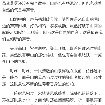
虽然晨雾还没有完全散去，山路也有些泥泞，但也充满着
自然的气息与声音。
山涧中的一声鸟鸣划破天际，随即便是来自山的`那
边的声声附和。好鸟相鸣，嘤嘤成韵。虽然打破了山间的
寂静,但却称不上聒噪，因为这是自然的声音，这是值得我
们去倾听的声音。
夹岸高山，皆生寒树。登上顶峰，回首俯瞰来时的山
路。虽然没有泰山的那份雄壮，但也有会当凌绝顶，一览
众山小的气概。
叮咚，叮咚。一眼清澈的山泉浮现在眼前，仿佛这不
是一眼泉，而是山的母亲为过过往的登山者捧起的一滴甘
露，这眼泉也不断的滋养着它身边的松柏。
一阵微风拂过，宋镇随风飘荡着，陈璐也纷纷落下，
落在那眼泉水中，水面顿时荡起圈圈涟漪。听，那晨露落