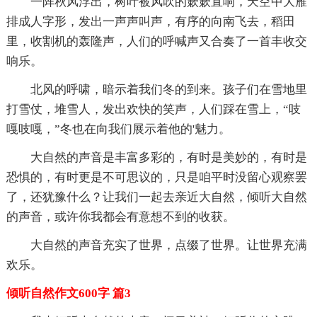
一阵秋风浮出，树叶被风吹的簌簌直响，天空中大雁
排成人字形，发出一声声叫声，有序的向南飞去，稻田
里，收割机的轰隆声，人们的呼喊声又合奏了一首丰收交
响乐。
北风的呼啸，暗示着我们冬的到来。孩子们在雪地里
打雪仗，堆雪人，发出欢快的笑声，人们踩在雪上，“吱
嘎吱嘎，”冬也在向我们展示着他的'魅力。
大自然的声音是丰富多彩的，有时是美妙的，有时是
恐惧的，有时更是不可思议的，只是咱平时没留心观察罢
了，还犹豫什么？让我们一起去亲近大自然，倾听大自然
的声音，或许你我都会有意想不到的收获。
大自然的声音充实了世界，点缀了世界。让世界充满
欢乐。
倾听自然作文600字 篇3