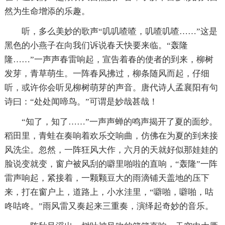
然为生命增添的乐趣。
听，多么美妙的歌声“叽叽喳喳，叽喳叽喳……”这是
黑色的小燕子在向我们诉说春天快要来临。“轰隆
隆……”一声声春雷响起，宣告着春的使者的到来，柳树
发芽，青草萌生。一阵春风拂过，柳条随风而起，仔细
听，或许你会听见柳树萌芽的声音。唐代诗人孟襄阳有句
诗曰：“处处闻啼鸟。”可谓是妙哉甚哉！
“知了，知了……”一声声蝉的鸣声揭开了夏的面纱。
稻田里，青蛙在奏响着欢乐交响曲，仿佛在为夏的到来接
风洗尘。忽然，一阵狂风大作，六月的天就好似那娃娃的
脸说变就变，窗户被风刮的噼里啪啦的直响，“轰隆”一阵
雷声响起，紧接着，一颗颗豆大的雨滴铺天盖地的压下
来，打在窗户上，道路上，小水洼里，“噼啪，噼啪，咕
咚咕咚。”雨风雷又奏起来三重奏，演绎起奇妙的音乐。