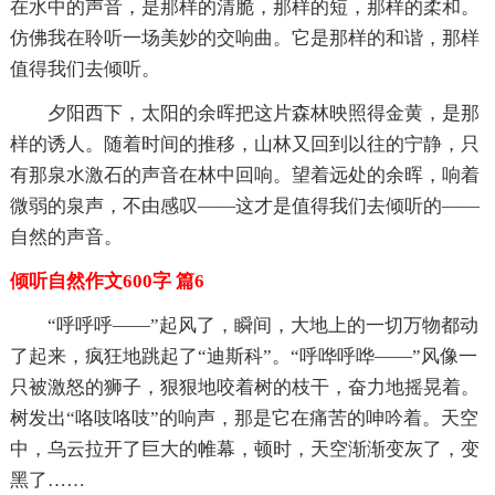
在水中的声音，是那样的清脆，那样的短，那样的柔和。
仿佛我在聆听一场美妙的交响曲。它是那样的和谐，那样
值得我们去倾听。
夕阳西下，太阳的余晖把这片森林映照得金黄，是那
样的诱人。随着时间的推移，山林又回到以往的宁静，只
有那泉水激石的声音在林中回响。望着远处的余晖，响着
微弱的泉声，不由感叹——这才是值得我们去倾听的——
自然的声音。
倾听自然作文600字 篇6
“呼呼呼——”起风了，瞬间，大地上的一切万物都动
了起来，疯狂地跳起了“迪斯科”。“呼哗呼哗——”风像一
只被激怒的狮子，狠狠地咬着树的枝干，奋力地摇晃着。
树发出“咯吱咯吱”的响声，那是它在痛苦的呻吟着。天空
中，乌云拉开了巨大的帷幕，顿时，天空渐渐变灰了，变
黑了……