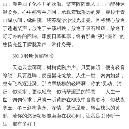
山，漫卷西子化不开的欢颜。桨声阵阵飘入耳，心醉神迷
温柔乡。心中那弯兰舟呵，承载着我遥远的梦，穿梭于青
山绿水间，绕曲院、绕苏堤渺渺波光柔曼。且将我心放逐
于逶迤桨声，放逐于林溪相映，放逐于泉石增辉，放逐于
叮叮咚咚的回响。即便日暮孤寒，终有那曲“夜泊秦淮”的
悠扬充盈于朦胧桨声，常伴身旁。
NO.3 聆听黄鹂轻啼
天边云霞蔼蔼，树梢黄鹂声声。只要倾听，便有轻音
缭绕；只要凝眸，便是昙花绽放。人生一世，匆匆如梦，
总有飞鸟逐涟漪。那鸣翠杨柳的轻啼啊，你的`灵动、清
寂，似流水，更似轻愁，似滴翠迢遥的禅意……人生一
世，匆匆何求，只盼一听黄鹂在柳浪中含蓄歌吟，似秋夜
寒玉。冬日斜梅隽永、深情，就已足够。转盘枝头的黄
鹂，若你的悠扬颂歌能袅袅在我心间，让我足以聆听一
生，那有多好！