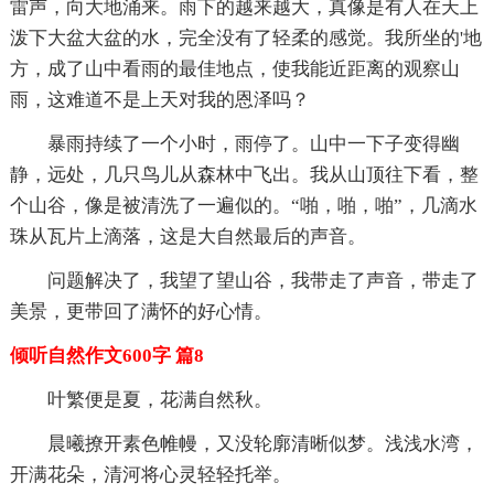
雷声，向大地涌来。雨下的越来越大，真像是有人在天上
泼下大盆大盆的水，完全没有了轻柔的感觉。我所坐的'地
方，成了山中看雨的最佳地点，使我能近距离的观察山
雨，这难道不是上天对我的恩泽吗？
暴雨持续了一个小时，雨停了。山中一下子变得幽
静，远处，几只鸟儿从森林中飞出。我从山顶往下看，整
个山谷，像是被清洗了一遍似的。“啪，啪，啪”，几滴水
珠从瓦片上滴落，这是大自然最后的声音。
问题解决了，我望了望山谷，我带走了声音，带走了
美景，更带回了满怀的好心情。
倾听自然作文600字 篇8
叶繁便是夏，花满自然秋。
晨曦撩开素色帷幔，又没轮廓清晰似梦。浅浅水湾，
开满花朵，清河将心灵轻轻托举。