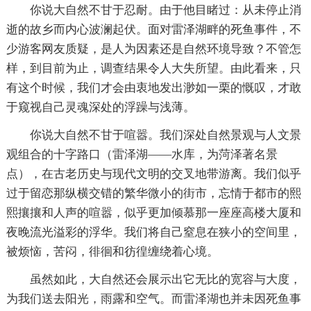
你说大自然不甘于忍耐。由于他目睹过：从未停止消
逝的故乡而内心波澜起伏。面对雷泽湖畔的死鱼事件，不
少游客网友质疑，是人为因素还是自然环境导致？不管怎
样，到目前为止，调查结果令人大失所望。由此看来，只
有这个时候，我们才会由衷地发出渺如一栗的慨叹，才敢
于窥视自己灵魂深处的浮躁与浅薄。
你说大自然不甘于喧嚣。我们深处自然景观与人文景
观组合的十字路口（雷泽湖——水库，为菏泽著名景
点），在古老历史与现代文明的交叉地带游离。我们似乎
过于留恋那纵横交错的繁华微小的街市，忘情于都市的熙
熙攘攘和人声的喧嚣，似乎更加倾慕那一座座高楼大厦和
夜晚流光溢彩的浮华。我们将自己窒息在狭小的空间里，
被烦恼，苦闷，徘徊和彷徨缠绕着心境。
虽然如此，大自然还会展示出它无比的宽容与大度，
为我们送去阳光，雨露和空气。而雷泽湖也并未因死鱼事