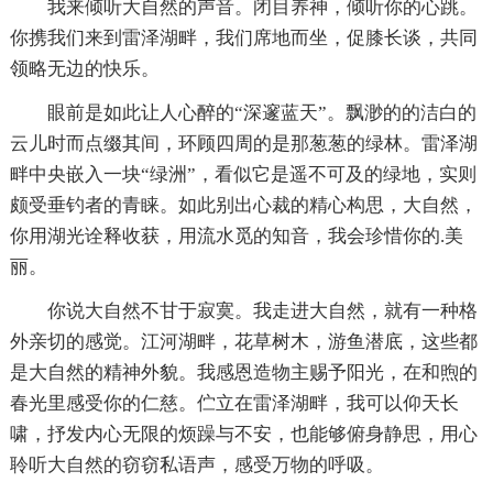
我来倾听大自然的声音。闭目养神，倾听你的心跳。
你携我们来到雷泽湖畔，我们席地而坐，促膝长谈，共同
领略无边的快乐。
眼前是如此让人心醉的“深邃蓝天”。飘渺的的洁白的
云儿时而点缀其间，环顾四周的是那葱葱的绿林。雷泽湖
畔中央嵌入一块“绿洲”，看似它是遥不可及的绿地，实则
颇受垂钓者的青睐。如此别出心裁的精心构思，大自然，
你用湖光诠释收获，用流水觅的知音，我会珍惜你的.美
丽。
你说大自然不甘于寂寞。我走进大自然，就有一种格
外亲切的感觉。江河湖畔，花草树木，游鱼潜底，这些都
是大自然的精神外貌。我感恩造物主赐予阳光，在和煦的
春光里感受你的仁慈。伫立在雷泽湖畔，我可以仰天长
啸，抒发内心无限的烦躁与不安，也能够俯身静思，用心
聆听大自然的窃窃私语声，感受万物的呼吸。