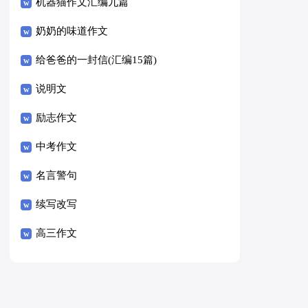
8篇）
机器猫作文汇编九篇
奶奶的味道作文
给爸爸的一封信(汇编15篇)
说明文
励志作文
中考作文
名言警句
续写改写
高三作文