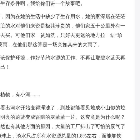
的生存条件啊，我给你们讲一个故事吧。
苦，因为在她的生活中缺少了生存用水，她的家深居在茫茫
又脏的水对他们来说是极其珍贵的，他们家五十公里外有一
去买。可他们家一贫如洗，只好去更远的地方拉一缸“珍
蒙雨，在他们那这算是一场突如其来的大雨了。
应该保护环境，作好节约水源的工作。不再让那碧水蓝天再
自己！
有植物，有小河……
以看出河水开始变得浑浊了，到处都能看见堆成小山似的垃
，明亮的蔚蓝变成昏暗的灰蒙蒙一片。这究竟是为什么呢？
当然也有其他方面的原因，大量的工厂排出了可怕的废气了
球上，淡水只占所有水资源总量的1.8%左右，而能够饮