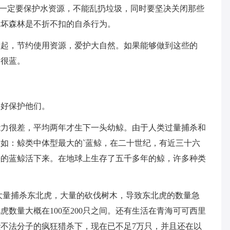
们一定要保护水资源，不能乱扔垃圾，同时要坚决关闭那些
破坏森林是不折不扣的自杀行为。
做起，节约使用资源，爱护大自然。如果能够做到这些的
天很蓝。
好好保护他们。
能力很差，平均两年才生下一头幼鲸。由于人类过量捕杀和
如：鲸类中体型最大的`蓝鲸，在二十世纪，有近三十六
头的蓝鲸活下来。在地球上生存了五千多年的鲸，许多种类
大量捕杀东北虎，大量的砍伐树木，导致东北虎的数量急
数量大概在100至200只之间。还有生活在青海可可西里
不法分子的疯狂猎杀下，现在已不足7万只，并且还在以