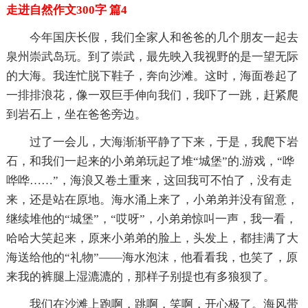
走进自然作文300字 篇4
今年国庆长假，我们全家人和爸爸的几个朋友一起去
泉州崇武岛玩。到了崇武，最先映入我视野的是一望无际
的大海。我连忙脱下鞋子，奔向沙滩。这时，海面卷起了
一排排浪花，像一双巨手伸向我们，我吓了一跳，赶紧爬
到岩石上，坐在爸爸旁边。
过了一会儿，大海渐渐平静了下来，于是，我爬下岩
石，和我们一起来的小弟弟玩起了堆“城堡”的.游戏，“哗
哗哗……”，海浪又卷土重来，这回我可不怕了，没有走
来，还是站在原地。海水涌上来了，小弟弟并没有留意，
继续堆他的“城堡”，“哎呀”，小弟弟惊叫一声，我一看，
哈哈大笑起来，原来小弟弟的脸上，头发上，都挂满了大
海送给他的“礼物”——海水泡沫，他看看我，也笑了，原
来我的裤腿上湿漉漉的，那样子别提也有多狼狈了。
我们在沙滩上跑啊，跳啊，笑啊，开心极了。海风带