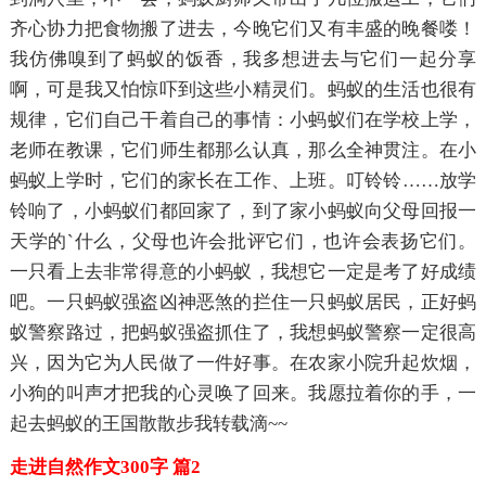
齐心协力把食物搬了进去，今晚它们又有丰盛的晚餐喽！
我仿佛嗅到了蚂蚁的饭香，我多想进去与它们一起分享
啊，可是我又怕惊吓到这些小精灵们。蚂蚁的生活也很有
规律，它们自己干着自己的事情：小蚂蚁们在学校上学，
老师在教课，它们师生都那么认真，那么全神贯注。在小
蚂蚁上学时，它们的家长在工作、上班。叮铃铃……放学
铃响了，小蚂蚁们都回家了，到了家小蚂蚁向父母回报一
天学的`什么，父母也许会批评它们，也许会表扬它们。
一只看上去非常得意的小蚂蚁，我想它一定是考了好成绩
吧。一只蚂蚁强盗凶神恶煞的拦住一只蚂蚁居民，正好蚂
蚁警察路过，把蚂蚁强盗抓住了，我想蚂蚁警察一定很高
兴，因为它为人民做了一件好事。在农家小院升起炊烟，
小狗的叫声才把我的心灵唤了回来。我愿拉着你的手，一
起去蚂蚁的王国散散步我转载滴~~
走进自然作文300字 篇2