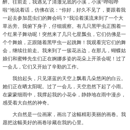
醉。往前走，我遇见了清澈见底的小溪，小溪“哗啦哗
啦”地说着话，仿佛在说：“你好，好久不见了，要跟着我
一起去参加昆虫们的舞会吗？”我沿着溪流来到了一个大
草丛旁。我俯下身子，仔细观察。有几只黑甲虫正围着一
个红果子舞动呢！突然来了几只七星瓢虫，它们仿佛是一
个个舞娘，正跟随着黑甲虫一起跳舞！我观看完它们的舞
会，继续往前走。我来到了一簇花丛边，在那儿，蝴蝶姑
娘们和蜜蜂先生们正在婀娜多姿的花朵上开茶会呢！过了
一会儿，它们又开始了辛勤的工作。
我抬起头，只见湛蓝的天空上飘着几朵悠闲的白云。
她们正在晒太阳呢。过了一会儿，天空忽然下起了小雨。
在蒙蒙细雨中，我撑起我的小花伞，静静地在雨中漫步，
感受着大自然的神奇。
大自然是一位画家，画出了这幅精彩美丽的画卷。我
愿把这幅美好的画卷珍藏在我的心里。