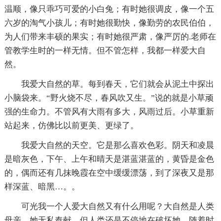
温顺，像只乖巧可爱的小白兔；有时她很调皮，像一个五
六岁的淘气小孩儿；有时她很勤快，像勤劳的农民伯伯，
为人们带来丰硕的果实；有时她很严肃，像严厉的.老师在
管教学生时的一样无情。但不管怎样，我都一样爱大自
然。
我爱大自然的草。每到春天，它们就会从泥土中探出
小脑袋来。“野火烧不尽，春风吹又生。”说的就是小草顽
强的生命力。不管风有大雨有多大，风雨过后。小草重新
站起来，仿佛比以前更美、更绿了。
我爱大自然的天空。它是那么喜欢色彩。阴天和凌晨
是暗灰色，下午、上午和晴天是湛蓝湛蓝的，黄昏是金色
的，偶而还有几抹晚霞在空中缓缓漂荡，到了深夜又是那
样深蓝、暗黑…。。
可光我一个人爱大自然又有什么用呢？大自然是人类
母亲，她无私奉献，但人类还是不停地在破坏她。随着时