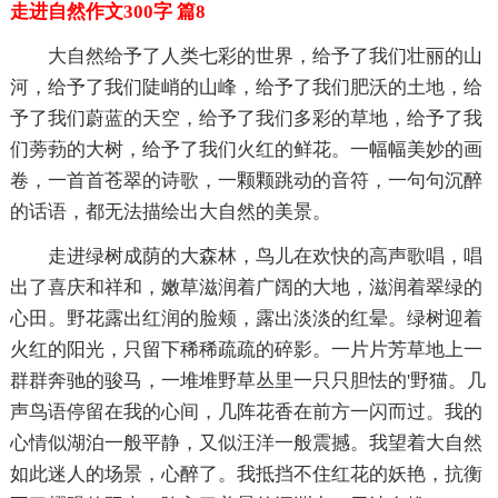
走进自然作文300字 篇8
大自然给予了人类七彩的世界，给予了我们壮丽的山
河，给予了我们陡峭的山峰，给予了我们肥沃的土地，给
予了我们蔚蓝的天空，给予了我们多彩的草地，给予了我
们蒡葧的大树，给予了我们火红的鲜花。一幅幅美妙的画
卷，一首首苍翠的诗歌，一颗颗跳动的音符，一句句沉醉
的话语，都无法描绘出大自然的美景。
走进绿树成荫的大森林，鸟儿在欢快的高声歌唱，唱
出了喜庆和祥和，嫩草滋润着广阔的大地，滋润着翠绿的
心田。野花露出红润的脸颊，露出淡淡的红晕。绿树迎着
火红的阳光，只留下稀稀疏疏的碎影。一片片芳草地上一
群群奔驰的骏马，一堆堆野草丛里一只只胆怯的'野猫。几
声鸟语停留在我的心间，几阵花香在前方一闪而过。我的
心情似湖泊一般平静，又似汪洋一般震撼。我望着大自然
如此迷人的场景，心醉了。我抵挡不住红花的妖艳，抗衡