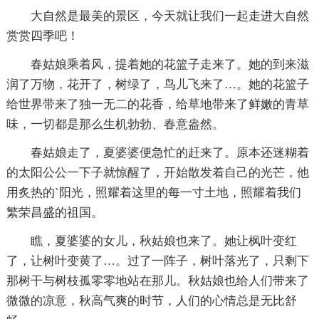
大自然是最美的景区，今天就让我们一起走进大自然
赏赏四季吧！
春姑娘乘着风，提着她的花篮子走来了。她的到来滋
润了万物，花开了，树绿了，鸟儿飞来了…。她的花篮子
给世界带来了独一无二的花香，给草地带来了鲜嫩的青草
味，一切都是那么生机勃勃、春意盎然。
春姑娘走了，夏婆婆便急忙的赶来了。原本还迷糊着
的太阳公公一下子就惊醒了，开始散发着自己的光芒，他
用炙热的`阳光，照耀着这里的每一寸土地，照耀着我们
繁荣昌盛的祖国。
瞧，夏婆婆的女儿，秋姑娘也来了。她让枫叶变红
了，让树叶变黄了…。过了一阵子，树叶落光了，只剩下
那树干与树枝孤零零地站在那儿。秋姑娘也给人们带来了
微微的凉意，秋高气爽的时节，人们的心情总是无比舒