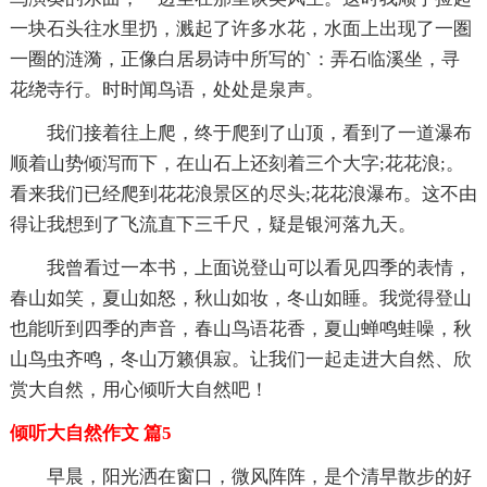
一块石头往水里扔，溅起了许多水花，水面上出现了一圏
一圈的涟漪，正像白居易诗中所写的`：弄石临溪坐，寻
花绕寺行。时时闻鸟语，处处是泉声。
我们接着往上爬，终于爬到了山顶，看到了一道瀑布
顺着山势倾泻而下，在山石上还刻着三个大字;花花浪;。
看来我们已经爬到花花浪景区的尽头;花花浪瀑布。这不由
得让我想到了飞流直下三千尺，疑是银河落九天。
我曾看过一本书，上面说登山可以看见四季的表情，
春山如笑，夏山如怒，秋山如妆，冬山如睡。我觉得登山
也能听到四季的声音，春山鸟语花香，夏山蝉鸣蛙噪，秋
山鸟虫齐鸣，冬山万籁俱寂。让我们一起走进大自然、欣
赏大自然，用心倾听大自然吧！
倾听大自然作文 篇5
早晨，阳光洒在窗口，微风阵阵，是个清早散步的好