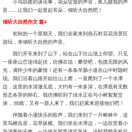
小鸟叽喳的谈论事，花朵绽放的声音，鱼儿嬉戏的声
音……让我们一起竖起耳朵，倾听大自然吧！
倾听大自然作文 篇4
初秋的一个星期天，我们全家来到燕石村花花浪景区
游玩，来倾听大自然的声音。
我们开车来到了山下，站在山下往山顶上仰望。只见
一座座山峦连绵起伏，仿佛在说：攀登吧，包揽无限的风
光，满怀少年的豪情！还有一条条羊肠小道在山中时隐时
现。我们沿着山路开始往山上爬，一直爬到了一个水潭
边，这里的水清澈见底，大约有一米多深，在潭底有无数
形态各异的卵石。我仿佛听到了绿水正在与小树絮絮交
谈，;你瞧，又有一群人来了，我们赶紧来迎接他们吧！
伴随着小溪快乐的歌声，我们来到了一片树林中，这
里鸟栖虫居，花草纵横。我们坐在水潭边，一边欣赏着小
鸟演奏的乐曲，一边坐在那里谈笑风生。这时我顺手捡起