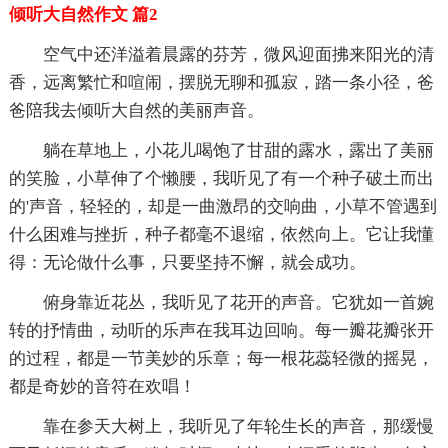
倾听大自然作文 篇2
空气中还洋溢着晨露的芬芳，微风迎面拂来阳光的清
香，远离繁忙和喧闹，摆脱无聊和孤寂，踏一条小径，爸
爸陪我去倾听大自然的美丽声音。
躺在草地上，小花儿喝饱了甘甜的露水，露出了美丽
的笑脸，小草伸了个懒腰，我听见了有一个种子破土而出
的'声音，轻轻的，却是一曲激昂的交响曲，小草不管遇到
什么困难与挫折，种子都毫不退缩，依然向上。它让我懂
得：无论做什么事，只要坚持不懈，就会成功。
俯身靠近花丛，我听见了花开的声音。它犹如一首婉
转的抒情曲，动听的乐声在我耳边回响。每一瓣花瓣张开
的过程，都是一节美妙的乐章；每一根花蕊轻微的摇晃，
都是奇妙的音符在欢唱！
靠在参天大树上，我听见了年轮生长的声音，那缓慢