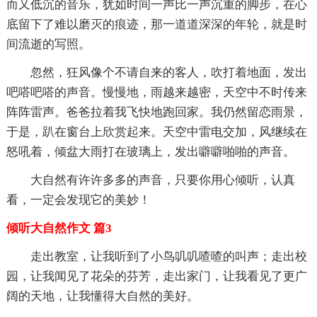
而又低沉的音乐，犹如时间一声比一声沉重的脚步，在心
底留下了难以磨灭的痕迹，那一道道深深的年轮，就是时
间流逝的写照。
忽然，狂风像个不请自来的客人，吹打着地面，发出
吧嗒吧嗒的声音。慢慢地，雨越来越密，天空中不时传来
阵阵雷声。爸爸拉着我飞快地跑回家。我仍然留恋雨景，
于是，趴在窗台上欣赏起来。天空中雷电交加，风继续在
怒吼着，倾盆大雨打在玻璃上，发出噼噼啪啪的声音。
大自然有许许多多的声音，只要你用心倾听，认真
看，一定会发现它的美妙！
倾听大自然作文 篇3
走出教室，让我听到了小鸟叽叽喳喳的叫声；走出校
园，让我闻见了花朵的芬芳，走出家门，让我看见了更广
阔的天地，让我懂得大自然的美好。