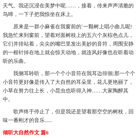
天气。我还沉浸在美梦中呢……，接着，传来声声清脆的
鸟啼，一下子把我惊坐在床上。
原来是一群小麻雀在我窗前的`一颗树上唱小曲儿呢!
我急忙来到窗前，望着对面树枝上的五六个灰棕色点儿，
它们并排站着，尖尖的嘴巴里发出美妙的音符，周围安静
的一根针掉在地上就会惊天动地，就连风好像也在听着动
听的乐曲。
我侧耳聆听，那一个个小音符在我耳边徘徊;那一个个
小音符更好像是传入了大自然的耳朵里，花儿更艳丽了，
小草在努力往上长，小昆虫也听得入神……大家陶醉其
中。
歌声终于停止了，但是我还是望着那空空的树枝，回
味一番刚才的音乐......
倾听大自然作文 篇6