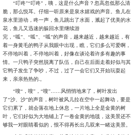
“叮咚”“叮咚”，咦，这是什么声音？忽高忽低那么清
脆，那么悦耳。仔细一听原来是泉水嬉戏的声音。鱼儿在
泉水里游动，咚一声，鱼儿跳出了水面，溅起了优美的水
花，鱼儿又迅速的躲回水里继续游
完，“呱”、“呱”、“呱”的声音，越来越近，越来越近，有
着一身黄毛的鸭子从我眼中出现，瞧，它们多么可爱啊，
不停地叫着，不停地叫着，好像在谈论着许多有趣的事
情。一只鸭子突然脱离了队伍，自己在后面走着好似与其
它鸭子发生了争吵，不过，过了一会它们又开始玩耍起
来，亲亲热热的.。
“嗖“，嗖”，“嗖”……风悄悄地来了，树叶发出
了“沙、沙”的声音，树叶被风儿拉在空中一起舞动，要是
它们累了，就会落在地上休息，一片地上全是金黄的树
叶，它们好似为大地铺上了一卷金黄的地毯，这美景还不
够我一对眼睛看似的，恨不得再长出几双来一睹这美景。