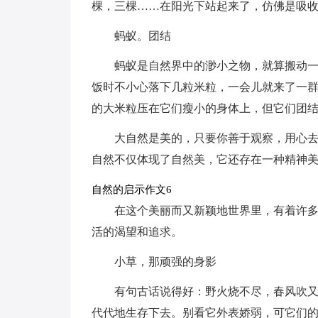
棵，三棵……在阳光下站起来了，仿佛是吸
蚂蚁。团结
蚂蚁是自然界中的渺小之物，就算搬动
饭时不小心落下几粒米粒，一会儿就来了一群
的大米粒压在它们瘦小的身体上，但它们团
大自然是美的，只要你善于观察，用心
自然不仅体现了自然美，它还存在一种精神
自然的启示作文6
在这个美丽而又新颖地世界里，有着许
活的渴望和追求。
小草，那顽强的身影
有句古话说得好：野火烧不尽，春风吹
代代地生存下去。别看它外表娇弱，可它们