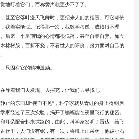
自觉地盯着它们，而称赞声就更少不了了。
意，甚至它落叶漫天飞舞时，更招来人们的指责。可它却依
下，我着实惭愧。记得那一次，我数学考试，成绩很不理
评。后来一个星期我的心情都很低落，甚至自暴自弃。如今
向木棉树般，百折不挠，不看世人的评价，努力面对自己的
难。
时，只因有它的精神激励。
秘在等着我们去发现、去探究，让我们去寻找吧！
静止的东西却“视而不见”，科学家就从青蛙的身上得到启
科学家经过了三次实验，揭开了蝙蝠能在夜里飞行的秘密。
嘴和耳朵配合起来探路的，由此，科学家发明了雷达，给飞
在古代里，人们没有锯，有一次，鲁班上山采药，他被小石