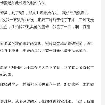
的蜂蜜是如此难堪的制作方法。
蜂巢，到了8点，那只工蜂开始吞吐，我仔细的数着几
201次我一直数到218次，那只工蜂终于停了下来，工蜂飞走
一点点，生怕惊吓到其他的蜜蜂，我尝了一口，啊！真甜
许许多多的我们未知的知识。蜜蜂是怎样酿造蜂蜜的，通过
是这并不重要，重要的是我拥有一颗永远勇于探索的心。
勇敢的面对困难；小草在冬天弯下了腰，到了春天又直起了
里站起来。
从哪经过的人，连看都不会去看它一眼。即使这样，木棉树
，更灿烂。从哪经过的人，都想多再看它几眼。当然，我和