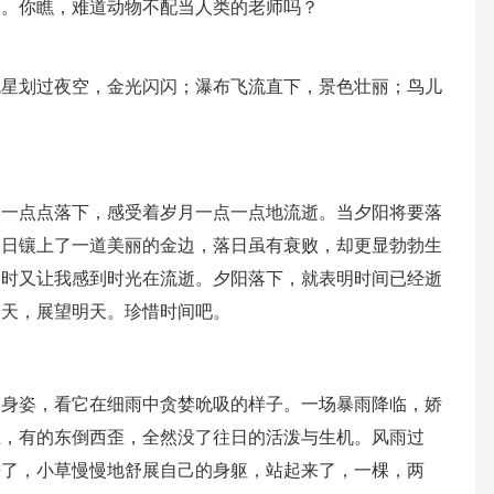
了。你瞧，难道动物不配当人类的老师吗？
流星划过夜空，金光闪闪；瀑布飞流直下，景色壮丽；鸟儿
阳一点点落下，感受着岁月一点一点地流逝。当夕阳将要落
落日镶上了一道美丽的金边，落日虽有衰败，却更显勃勃生
同时又让我感到时光在流逝。夕阳落下，就表明时间已经逝
今天，展望明天。珍惜时间吧。
的身姿，看它在细雨中贪婪吮吸的样子。一场暴雨降临，娇
上，有的东倒西歪，全然没了往日的活泼与生机。风雨过
来了，小草慢慢地舒展自己的身躯，站起来了，一棵，两