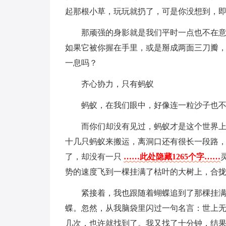
起那根小草，玩玩就扔了，可是你没想到，
那顽强的身影就是我们平时一点也不在意的
如果它被你握在手里，或是掰成两面三刀瓣
一息吗？
齐心协力，只有蚂蚁
蚂蚁，在我们眼中，好像连一粒沙子也
而你们却没有见过，蚂蚁才是这个世界
十几只蚂蚁来搬运，离洞口还有很长一段路
了，却没有一只
……此处隐藏1265个字……
势的速度飞到一棵挂满了枯叶的大树上，合
紧接着，我也跟随着蝴蝶追到了那棵挂
蝶。忽然，从我脑袋里闪过一句名言：世上
几次，也许就找到了。我又找了十分钟，结