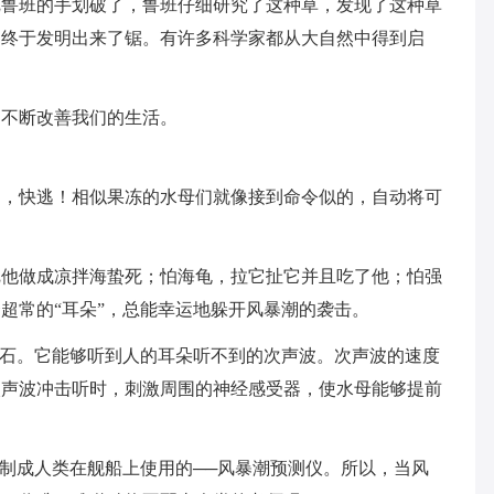
把鲁班的手划破了，鲁班仔细研究了这种草，发现了这种草
，终于发明出来了锯。有许多科学家都从大自然中得到启
，不断改善我们的生活。
临，快逃！相似果冻的水母们就像接到命令似的，自动将可
把他做成凉拌海蛰死；怕海龟，拉它扯它并且吃了他；怕强
超常的“耳朵”，总能幸运地躲开风暴潮的袭击。
听石。它能够听到人的耳朵听不到的次声波。次声波的速度
次声波冲击听时，刺激周围的神经感受器，使水母能够提前
”制成人类在舰船上使用的──风暴潮预测仪。所以，当风