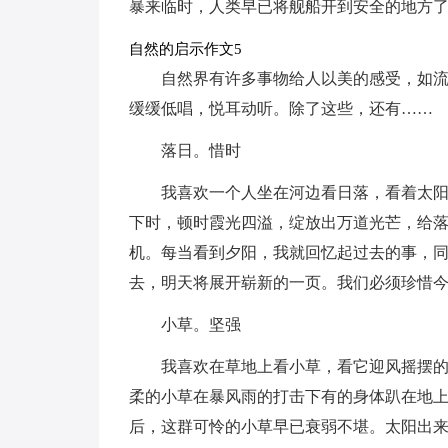
暴来临时，人类早已将舰船开到安全的地方
自然的启示作文5
自然界有许多事物给人以美的感受，如
缓缓低唱，悦耳动听。除了这些，还有……
落日。惜时
我喜欢一个人坐在河边看日落，看着太
下时，顿时霞光四溢，绽放出万道光芒，给
机。每当看到夕阳，我就回忆起过去的事，
去，明天将展开崭新的一页。我们必须珍惜
小草。坚强
我喜欢在草地上看小草，看它迎风摇摆
柔的小草在暴风雨的打击下有的身体趴在地
后，这群可怜的小草早已衰弱不堪。太阳出