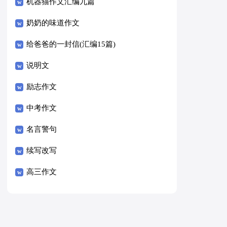
8篇）
机器猫作文汇编九篇
奶奶的味道作文
给爸爸的一封信(汇编15篇)
说明文
励志作文
中考作文
名言警句
续写改写
高三作文