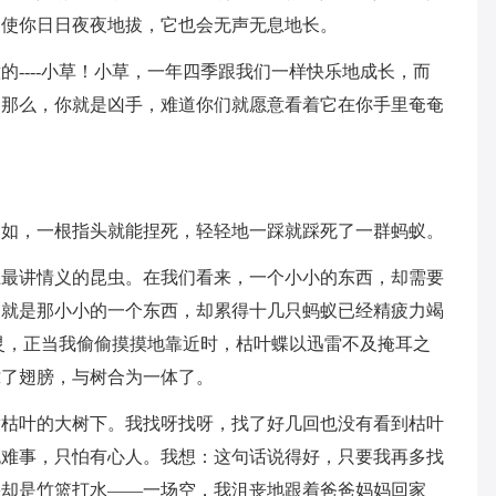
即使你日日夜夜地拔，它也会无声无息地长。
----小草！小草，一年四季跟我们一样快乐地成长，而
，那么，你就是凶手，难道你们就愿意看着它在你手里奄奄
不如，一根指头就能捏死，轻轻地一踩就踩死了一群蚂蚁。
上最讲情义的昆虫。在我们看来，一个小小的东西，却需要
，就是那小小的一个东西，却累得十几只蚂蚁已经精疲力竭
灵，正当我偷偷摸摸地靠近时，枯叶蝶以迅雷不及掩耳之
拢了翅膀，与树合为一体了。
满枯叶的大树下。我找呀找呀，找了好几回也没有看到枯叶
无难事，只怕有心人。我想：这句话说得好，只要我再多找
果却是竹篮打水——一场空，我沮丧地跟着爸爸妈妈回家