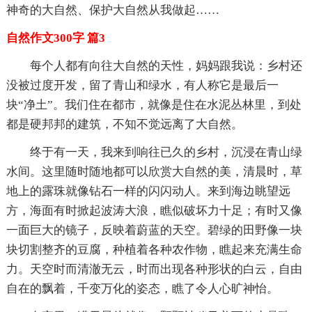
神奇的大自然、保护大自然从我做起……
自然作文300字 篇3
每个人都有向往大自然的天性，妈妈跟我说：乡村还
没被过度开发，留了青山和绿水，有人称它是最后一
块“净土”。我们住在都市，就像是住在水泥丛林里，到处
都是硬邦邦的建筑，不知不觉远离了大自然。
终于有一天，我来到响往已久的乡村，沉浸在青山绿
水间。这里随时随地都可以欣赏大自然的美，清晨时，草
地上的露珠就像钻石一样的闪闪动人。来到海边眺望远
方，海面有时掀起波涛大浪，瞧似破坏力十足；有时又像
一面巨大的镜子，反映着蔚蓝的天空。碧绿的田野像一块
块切割整齐的豆腐，种植着各种农作物，瞧起来充满生命
力。天空时而清澈无云，时而出现各种形状的白云，自由
自在的飘着，千变万化的姿态，瞧了令人心旷神怡。