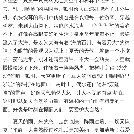
头望去、只见一只只鸟儿在天空中和树林中飞来飞
去、“叽叽喳喳”的鸟叫声、顿时给大山深处增添了几分生
机。欢快悦耳的鸟叫声仿佛也是在欢迎每一位游客。穿越
树林、来到大山脚下、清脆的水流声、“哗哗哗哗”的流淌
不止、好像在高唱美好的生活！泉水常年流淌不止、最终
流入了大海、是以为大海有着“海纳百川、有容乃大”的精
神！为眼前的景观叹为观止！夏天的天气、就像一个小孩
子、变化无常、刚才还晴空万里、不大一会功夫、天空就
慢慢暗淡了下来、伴随着一阵阵风声、把树叶刮得“沙沙
沙”作响。顿时、天空更暗了、豆大的雨点“噼里啪啦噼里
啪啦”的敲打在地面山、树叶上、偶尔还伴随着“轰隆
隆”的雷声！好像天气勃然大怒、让人不觉的有点害怕。
这可能就是大自然的力量、有温和的一面也有粗暴的一
面。好像是时刻在提醒人们、要爱护大自然！
夏天的雨、来的急。走的也快、阵雨过后、一切又恢
复了平静、大自然经过洗礼后更加美丽、更加清新！我爱