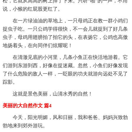
松，它就从高高的树上掉了下来。只听“啪”的一声，不用
说，小猴的红屁股更红了。
在一片绿油油的草地上，一只母鸡正在教一群小鸡们
捉虫子吃。一只公鸡学得很快，不一会儿就捉到了好几条
虫子，母鸡用翅膀拍了拍它的头，在表扬它，公鸡也高傲
地扬着头，在向同伴们炫耀呢！
在清澈见底的小河里，几条小鱼正在快活地游着。它
们游到东游到西，好像在捉迷藏。忽然，小鱼们好像发现
了什么危险的敌人一样，一眨眼的功夫就游向远处不见了
踪影。
这就是景色美丽，山清水秀的自然！
美丽的大自然作文 篇4
今天，阳光明媚，风和日丽，我和爸爸、妈妈兴致勃
勃地来到郊外游玩。