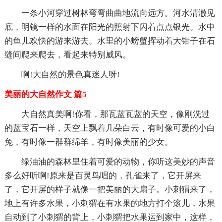
一条小河穿过树林弯弯曲曲地流向远方。河水清澈见
底，明镜一样的水面在阳光的照射下闪着点点银光。水中
的鱼儿欢快的游来游去。水里的小螃蟹挥动着大钳子在石
缝间爬来爬去，看起来特别威风。
啊!大自然的景色真迷人呀!
美丽的大自然作文 篇5
大自然真美啊!你看，那瓦蓝瓦蓝的天空，像刚洗过
的蓝宝石一样，天空上飘着几朵白云，有时像可爱的小白
兔，有时像一群群绵羊，有时像美丽的少女。
绿油油的森林里住着可爱的动物，你听这美妙的声音
多么好听啊!原来是百灵鸟唱的，孔雀来了，它开屏来
了，它开屏的样子就像一把美丽的大扇子。小刺猬来了，
地上有许多水果，小刺猬在有水果的地方打个滚儿，水果
自动到了小刺猬的背上，小刺猬把水果运到家中，这样，