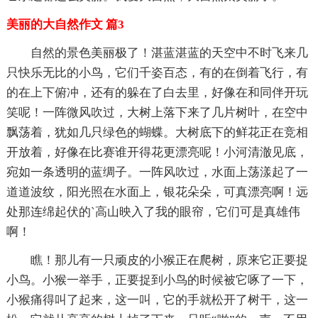
美丽的大自然作文 篇3
自然的景色美丽极了！湛蓝湛蓝的天空中不时飞来几
只快乐无比的小鸟，它们千姿百态，有的在倒着飞行，有
的在上下俯冲，还有的躲在了白去里，好像在和同伴开玩
笑呢！一阵微风吹过，大树上落下来了几片树叶，在空中
飘荡着，犹如几只绿色的蝴蝶。大树底下的鲜花正在竞相
开放着，好像在比赛谁开得花更漂亮呢！小河清澈见底，
宛如一条透明的蓝绸子。一阵风吹过，水面上荡漾起了一
道道波纹，阳光照在水面上，银花朵朵，可真漂亮啊！远
处那连绵起伏的`高山映入了我的眼帘，它们可是真雄伟
啊！
瞧！那儿有一只顽皮的小猴正在爬树，原来它正要捉
小鸟。小猴一举手，正要捉到小鸟的时候被它啄了一下，
小猴痛得叫了起来，这一叫，它的手就松开了树干，这一