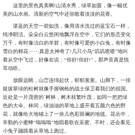
这里的景色真美啊!山清水秀，绿草如茵，像一幅优
美的山水画。清新的空气中还弥散着淡淡的花香。
湛蓝的天空一碧如洗，像用清水洗过的蓝宝石一样，
纯净眀洁。朵朵白云悠闲地飘浮在空中，它们的形态变化
万千，有时像洁白的羊群，有时像可爱的小白兔，有时像
雪白的棉花······真是太神奇了!几只小鸟“叽叽喳喳”地叫
着从空中飞过，好像在说：“你好!你好!”，那声音真是悦
耳动听。
放眼远眺，山峦连绵起伏，郁郁葱葱。山脚下，一排
挺拔翠绿的松树就像手握钢枪的战士保卫着我们的祖国。
近处是一片茂密的`树林，树木枝繁叶茂，如同一把把绿
色的大伞。林间，绿油油的草地上盛开着五颜六色的野
花，就像给大地铺上了一块儿色彩斑斓的地毯。花丛中，
辛勤的小蜜蜂“嗡嗡嗡”地唱着歌在采蜜。不时，还会看见
小兔子蹦跳着从草地上跑过。