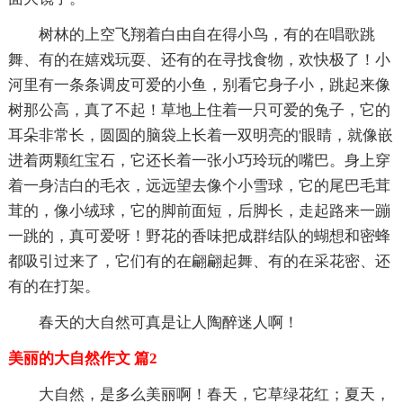
树林的上空飞翔着白由自在得小鸟，有的在唱歌跳
舞、有的在嬉戏玩耍、还有的在寻找食物，欢快极了！小
河里有一条条调皮可爱的小鱼，别看它身子小，跳起来像
树那公高，真了不起！草地上住着一只可爱的兔子，它的
耳朵非常长，圆圆的脑袋上长着一双明亮的'眼睛，就像嵌
进着两颗红宝石，它还长着一张小巧玲玩的嘴巴。身上穿
着一身洁白的毛衣，远远望去像个小雪球，它的尾巴毛茸
茸的，像小绒球，它的脚前面短，后脚长，走起路来一蹦
一跳的，真可爱呀！野花的香味把成群结队的蝴想和密蜂
都吸引过来了，它们有的在翩翩起舞、有的在采花密、还
有的在打架。
春天的大自然可真是让人陶醉迷人啊！
美丽的大自然作文 篇2
大自然，是多么美丽啊！春天，它草绿花红；夏天，