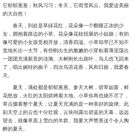
它郁郁葱葱；秋风习习；冬天，它雨雪风云。我爱这美丽
的大自然！
春天，到处是草緑花红，花朵像一个酣睡正浓的少
女，拥抱着路边的小草。花朵像花枝招展的小姑娘；有的
像可爱的小女孩竞相开放，清香四溢。小草却早已不知不
觉地长出一大节，有些刚出生的脆嫩的小芽粘着薄泥荡出
一团团充满新意的涟漪。大树刚长出路叶，鸟儿也飞回来
了，唱出婉转的曲子，四次鸟语花香，风和日丽，我爱春
天。
夏天，满处都是郁郁葱葱。参天大树，碧草如茵，鲜
花怒放，火红的太阳烘烤着大地。小草你再也烧不尽了，
草点缀着整个夏天，让夏天充满的是一种美好的旋律。此
刻天空上的云也十分壮观，云块间露出碧蓝的天幕，远远
望去，就像草原上雪白的羊群。我要大声赞美这个令人陶
醉的夏天。