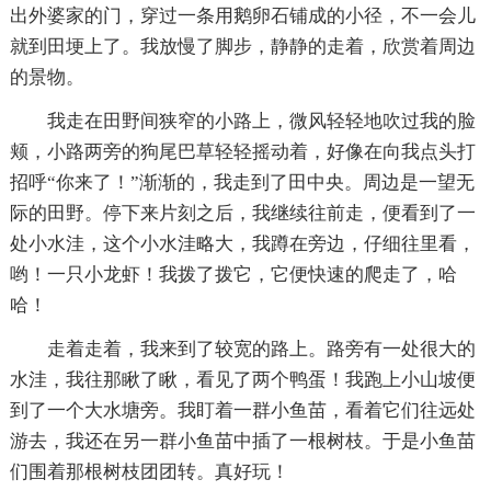
出外婆家的门，穿过一条用鹅卵石铺成的小径，不一会儿
就到田埂上了。我放慢了脚步，静静的走着，欣赏着周边
的景物。
我走在田野间狭窄的小路上，微风轻轻地吹过我的脸
颊，小路两旁的狗尾巴草轻轻摇动着，好像在向我点头打
招呼“你来了！”渐渐的，我走到了田中央。周边是一望无
际的田野。停下来片刻之后，我继续往前走，便看到了一
处小水洼，这个小水洼略大，我蹲在旁边，仔细往里看，
哟！一只小龙虾！我拨了拨它，它便快速的爬走了，哈
哈！
走着走着，我来到了较宽的路上。路旁有一处很大的
水洼，我往那瞅了瞅，看见了两个鸭蛋！我跑上小山坡便
到了一个大水塘旁。我盯着一群小鱼苗，看着它们往远处
游去，我还在另一群小鱼苗中插了一根树枝。于是小鱼苗
们围着那根树枝团团转。真好玩！