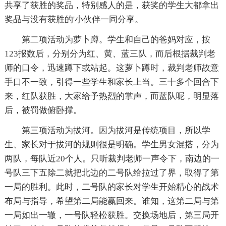
共享了获胜的奖品，特别感人的是，获奖的学生大都拿出
奖品与没有获胜的'小伙伴一同分享。
第二项活动为萝卜蹲。学生和自己的爸妈对应，按
123报数后，分别分为红、黄、蓝三队，而后根据裁判老
师的口令，迅速蹲下或站起。这萝卜蹲时，裁判老师故意
手口不一致，引得一些学生和家长上当。三十多个回合下
来，红队获胜，大家给予热烈的掌声，而蓝队呢，明显落
后，被罚做俯卧撑。
第三项活动为拔河。因为拔河是传统项目，所以学
生、家长对于拔河的规则很是明确。学生男女混搭，分为
两队，每队近20个人。只听裁判老师一声令下，南边的一
号队三下五除二就把北边的二号队给拉过了界，取得了第
一局的胜利。此时，二号队的家长对学生开始精心的战术
布局与指导，希望第二局能赢回来。谁知，这第二局与第
一局如出一辙，一号队轻松获胜。交换场地后，第三局开