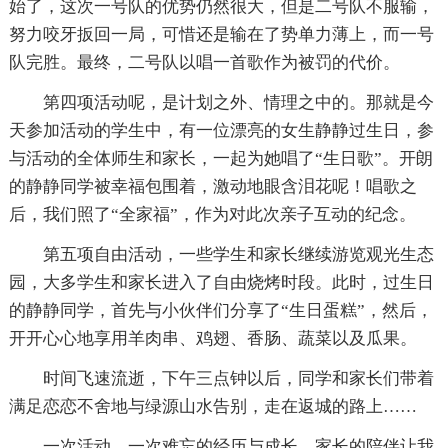
始了，这次一号队的优势仍然很大，但是二号队不服输，
努力咬牙扳回一局，可惜还是输在了势单力薄上，而一号
队完胜。最终，二号队以唱一首歌作为被罚的代价。
第四项活动呢，是计划之外、情理之中的。那就是今
天参加活动的学生中，有一位漂亮的女生静静过生日，参
与活动的全体师生和家长，一起为她唱了“生日歌”。开朗
的静静同学被幸福包围着，激动地眼含泪花呢！唱歌之
后，我们照了“全家福”，作为对此次亲子互动的纪念。
第五项自由活动，一些学生和家长继续游览观光生态
园，大多学生和家长进入了自由烧烤时段。此时，过生日
的静静同学，首先与小伙伴们分享了“生日蛋糕”，然后，
开开心心地享用羊肉串、鸡翅、香肠、蔬菜以及瓜果。
时间飞速流逝，下午三点钟以后，同学和家长们带着
满足恋恋不舍地与绿源山水告别，走在返城的路上……
一次活动，一次难忘的经历与成长，家长的陪伴让我