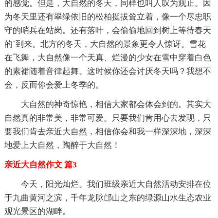
的感觉。但是，大自然的冬天，同样也叫人叹为观止。因
为冬天里还有翠绿依旧的松柏挺拔耸立着，像一个尽忠职
守的哨兵在站岗。还有落叶，会偷偷地回到树上等待春天
的`到来。北方的冬天，大自然的景象更令人惊讶。雪花
在飞舞，大自然像一个天真、烂漫的少女在雪中穿着白色
的素裙随着音律起舞。这时候你还会讨厌冬天吗？我想不
会，反而你会爱上冬季的。
大自然的神奇惊艳，相信大家都会体会到的。其实大
自然真的非常美，非常可爱。只要我们肯用心去发现，只
要我们肯去亲近大自然，相信你会和我一样深深地，深深
地爱上大自然，陶醉于大自然！
亲近大自然作文 篇3
今天，阳光灿烂。我们班级亲近大自然活动安排在位
于九曲黄河之滨，千年龙脉邙山之东的绿源山水生态农业
观光景区的湖畔。