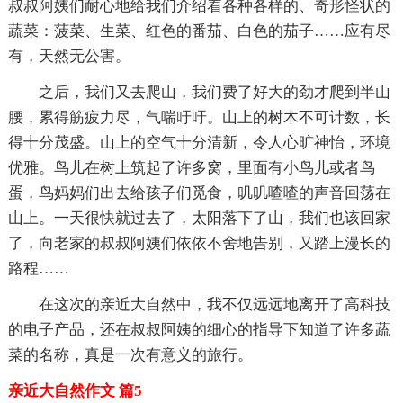
叔叔阿姨们耐心地给我们介绍着各种各样的、奇形怪状的
蔬菜：菠菜、生菜、红色的番茄、白色的茄子……应有尽
有，天然无公害。
之后，我们又去爬山，我们费了好大的劲才爬到半山
腰，累得筋疲力尽，气喘吁吁。山上的树木不可计数，长
得十分茂盛。山上的空气十分清新，令人心旷神怡，环境
优雅。鸟儿在树上筑起了许多窝，里面有小鸟儿或者鸟
蛋，鸟妈妈们出去给孩子们觅食，叽叽喳喳的声音回荡在
山上。一天很快就过去了，太阳落下了山，我们也该回家
了，向老家的叔叔阿姨们依依不舍地告别，又踏上漫长的
路程……
在这次的亲近大自然中，我不仅远远地离开了高科技
的电子产品，还在叔叔阿姨的细心的指导下知道了许多蔬
菜的名称，真是一次有意义的旅行。
亲近大自然作文 篇5