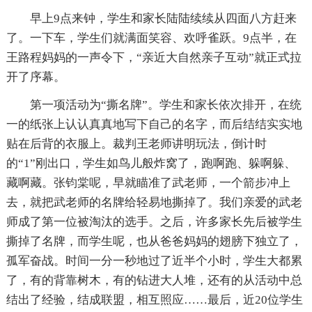
早上9点来钟，学生和家长陆陆续续从四面八方赶来
了。一下车，学生们就满面笑容、欢呼雀跃。9点半，在
王路程妈妈的一声令下，“亲近大自然亲子互动”就正式拉
开了序幕。
第一项活动为“撕名牌”。学生和家长依次排开，在统
一的纸张上认认真真地写下自己的名字，而后结结实实地
贴在后背的衣服上。裁判王老师讲明玩法，倒计时
的“1”刚出口，学生如鸟儿般炸窝了，跑啊跑、躲啊躲、
藏啊藏。张钧棠呢，早就瞄准了武老师，一个箭步冲上
去，就把武老师的名牌给轻易地撕掉了。我们亲爱的武老
师成了第一位被淘汰的选手。之后，许多家长先后被学生
撕掉了名牌，而学生呢，也从爸爸妈妈的翅膀下独立了，
孤军奋战。时间一分一秒地过了近半个小时，学生大都累
了，有的背靠树木，有的钻进大人堆，还有的从活动中总
结出了经验，结成联盟，相互照应……最后，近20位学生