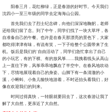
阳春三月，花红柳绿，正是春游的好时节。今天我们
沈四小一至三年级的同学去定海海山公园。
首先我们去了烈士纪念碑，向他们深深地鞠躬，老师
还给我们留了念。到了中午，同学们找了一块大草坪，各
自准备自己的午餐。也许是在春天那漂亮的景色下，大家
都吃得津津有味，有说有笑，一下子给整个公圆带来了生
机。饭后是我们的`自由活动了，同学们急忙拿出了自己
的小玩艺，有的下棋、有的放风筝……我拽着线头从高山
上一直往下奔，风筝乖乖地飘在了半空中。在春风地吹动
下，尽情地展现着自己的身姿。山脚下有一条清澈的小
溪，小蝌蚪、小鱼儿愉快地游着，不时还抬头看我们，好
像在欢迎我们的到来。
时间过得真快，一转眼就要回去了，这次春游让我了
解了大自然，更亲近了大自然。