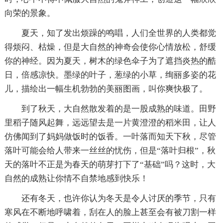
向荣的景象。
夏天，知了发出烦躁的鸣唱，人们全世界的人类都觉
得烦闷、枯燥，但是大自然的神奇会使你心情放松，舒缓
你的神经。因为夏天，树木的绿色伞子为了遮挡炎热的酷
日，倍感凉快。墨绿的叶子，葱绿的小草，绚丽多姿的花
儿，描绘出一幅生机勃勃的美丽图画，叫你爽快极了。
到了秋天，大自然散发着的是一股成熟的味道。田野
里稻子随风起舞，远远望去是一片黄澄澄的稻米田，让人
仿佛闻到了妈妈做饭时的饭香。一叶落而知天下秋，尽管
落叶可能会给人带来一丝丝的忧伤，但是“落叶归根”，秋
天的落叶不正是为春天的萌芽打下了“基础”吗？这时，大
自然的成熟让你情不自禁地感到快乐！
还有冬天，也许你认为冬天是令人讨厌的季节，只有
寒风在不断地呼啸着，刮在人的脸上甚至会有被刀割一样