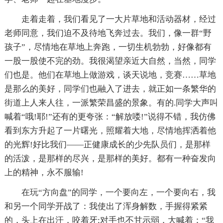
走着走着，我们看见了一大片草地和活动器材，经过
老师同意，我们迫不及待地飞奔过去。我们，像一群“野
孩子”，尽情地在草地上奔跑，一切生机勃勃，好像都有
一股一股使不完的劲。我很渴望亲近大自然，当然，同学
们也是。他们在草地上做游戏，谈天说地，竞赛……草地
是那么的美好，同学们也融入了进去，就正如一条繁华的
街道上人来人往，一派繁荣昌盛的景象。有的.同学大声叫
喊着“哦!耶!”还有的更夸张：“解放喽!”说得不错，我仿佛
看到东方升起了一片曙光，照耀着大地，尽情地挥洒着他
的光辉!好比我们——正健康成长的少先队员们，是那样
的活泼，是那样的尽兴，是那样的美好。都有一种奋发向
上的精神，永不服输!
在玩“方向盘”的同学，一个要向左，一个要向右，我
和另一个同学开战了：我使出了浑身解数，手握得紧紧
的，头上在出汗，咬着牙;对手也不甘示弱，大喊着：“我