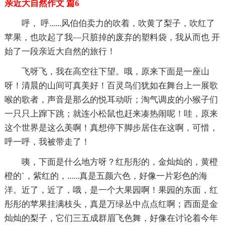
亲近大自然作文 篇6
呼， 呼......风伯伯卖力的吹着，吹黄了梨子，吹红了
苹果，也吹起了我—只脏掉的废弃的塑料袋，我从而也 开
始了一段亲近大自然的旅行！
飞呀飞，我在高空往下望。哦，原来下面是一座山
呀！清晨的山间可真美好！百灵鸟们犹如在舞台上一展歌
喉的歌者，声音是那么的悦耳动听；淘气调皮的小猴子们
一只只上蹿下跳；就连小松鼠也赶来凑热闹呢！哇，原来
这个世界是这么美啊！真想停下脚步居住在这啊，可惜，
呼一呼，我被带走了！
咦，下面是什么地方呀？红彤彤的，金灿灿的，黄橙
橙的`，紫红的，......真是五颜六色，好像一片彩色的海
洋。近了，近了，哦，是一个大果园啊！果园的东面，红
彤彤的苹果挂满枝头，真是万绿丛中点点红啊；西面是金
灿灿的梨子，它们三五成群眉飞色舞，好像在讨论着今年