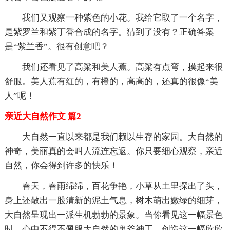
我们又观察一种紫色的小花。我给它取了一个名字，
是紫罗兰和紫丁香合成的名字。猜到了没有？正确答案
是“紫兰香”。很有创意吧？
我们还看见了高粱和美人蕉。高粱有点弯，摸起来很
舒服。美人蕉有红的，有橙的，高高的，还真的很像“美
人”呢！
亲近大自然作文 篇2
大自然一直以来都是我们赖以生存的家园。大自然的
神奇，美丽真的会叫人流连忘返。你只要细心观察，亲近
自然，你会得到许多的快乐！
春天，春雨绵绵，百花争艳，小草从土里探出了头，
身上还散出一股清新的泥土气息，树木萌出嫩绿的细芽，
大自然呈现出一派生机勃勃的景象。当你看见这一幅景色
时，心中不得不佩服大自然的鬼斧神工，创造这一幅欣欣