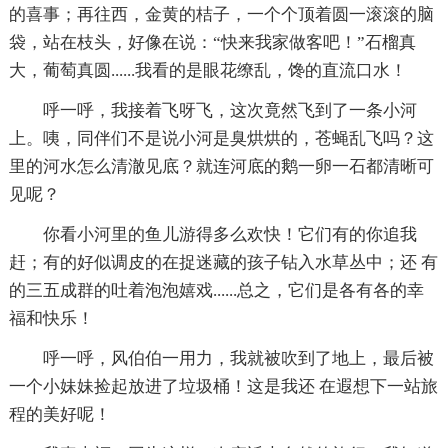
的喜事；再往西，金黄的桔子，一个个顶着圆一滚滚的脑
袋，站在枝头，好像在说：“快来我家做客吧！”石榴真
大，葡萄真圆......我看的是眼花缭乱，馋的直流口水！
呼一呼，我接着飞呀飞，这次竟然飞到了一条小河
上。咦，同伴们不是说小河是臭烘烘的，苍蝇乱飞吗？这
里的河水怎么清澈见底？就连河底的鹅一卵一石都清晰可
见呢？
你看小河里的鱼儿游得多么欢快！它们有的你追我
赶；有的好似调皮的在捉迷藏的孩子钻入水草丛中；还 有
的三五成群的吐着泡泡嬉戏......总之，它们是各有各的幸
福和快乐！
呼一呼，风伯伯一用力，我就被吹到了地上，最后被
一个小妹妹捡起放进了垃圾桶！这是我还 在遐想下一站旅
程的美好呢！