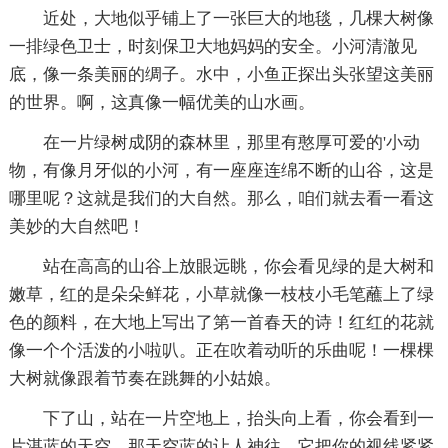
近处，大地似乎铺上了一张巨大的地毯，几棵大树像
一排绿色卫士，时刻保卫大地妈妈的安全。小河清澈见
底，像一条美丽的绸子。水中，小鱼正探出头张望这美丽
的世界。啊，这真像一幅优美的山水画。
在一片绿树成阴的森林里，那里有憨厚可爱的'小动
物，有像月牙似的小河，有一座座连绵不断的山谷，这是
哪里呢？这就是我们的大自然。那么，咱们就去看一看这
美妙的大自然吧！
站在高高的山谷上放眼远眺，你会看见绿的是大树和
嫩草，红的是朵朵鲜花，小草就像一枝枝小毛笔蘸上了绿
色的颜料，在大地上写出了第一首春天的诗！红红的花就
像一个个活泼的小啦叭。正在吹着动听的乐曲呢！一棵棵
大树就像跟着节奏在跳舞的小姑娘。
下了山，站在一片空地上，抬头向上看，你会看到一
片湛蓝的天空，那天空蓝的让人神往，它把你的视线紧紧