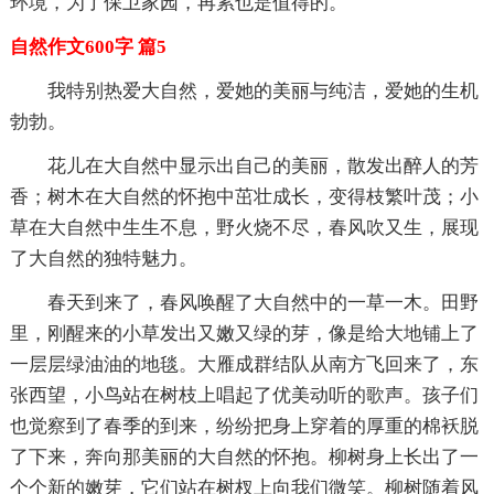
环境，为了保卫家园，再累也是值得的。
自然作文600字 篇5
我特别热爱大自然，爱她的美丽与纯洁，爱她的生机
勃勃。
花儿在大自然中显示出自己的美丽，散发出醉人的芳
香；树木在大自然的怀抱中茁壮成长，变得枝繁叶茂；小
草在大自然中生生不息，野火烧不尽，春风吹又生，展现
了大自然的独特魅力。
春天到来了，春风唤醒了大自然中的一草一木。田野
里，刚醒来的小草发出又嫩又绿的芽，像是给大地铺上了
一层层绿油油的地毯。大雁成群结队从南方飞回来了，东
张西望，小鸟站在树枝上唱起了优美动听的歌声。孩子们
也觉察到了春季的到来，纷纷把身上穿着的厚重的棉袄脱
了下来，奔向那美丽的大自然的怀抱。柳树身上长出了一
个个新的嫩芽，它们站在树杈上向我们微笑。柳树随着风