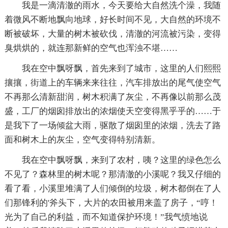
我是一滴清澈的雨水，今天要给大自然洗个澡，我随
着微风不断地飘向地球，好长时间不见，大自然的环境不
断被破坏，大量的树木被砍伐，清澈的河流被污染，变得
臭烘烘的，就连那新鲜的空气也浑浊不堪……
我在空中飘呀飘，首先来到了城市，这里的人们熙熙
攘攘，街道上的车辆来来往往，汽车排放出的尾气使空气
不再那么清新甜润，树木积满了灰尘，不再像以前那么茂
盛，工厂的烟囱排放出的浓烟使天空变得黑乎乎的……于
是我下了一场倾盆大雨，驱散了烟囱里的浓烟，洗去了路
面和树木上的灰尘，空气变得特别清新。
我在空中飘呀飘，来到了农村，咦？这里的绿色怎么
不见了？森林里的树木呢？那清澈的小溪呢？我又仔细的
看了看，小溪里堆满了人们倾倒的垃圾，树木都倒在了人
们那锋利的'斧头下，大片的农田被用来盖了房子，“哼！
光为了自己的利益，而不知道保护环境！”我气愤地说