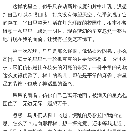
这样的星空，似乎只在动画片或魔幻片中出现，没想
到自己可以亲眼目睹。好久没有仰望天空，似乎忽视了它
的存在。平日里整天生活在灯光环绕的校园中，根本不曾
留意一颗星星，或是一明月。现在梦幻的星空忽然一整片
地出现在我的面前，让我有些受宠若惊了。
第一次发现，星星是那么耀眼，像钻石般闪亮，那么
高贵。满天的星星比一轮孤零零的月要漂亮得多。透过树
枝，它们仿佛是挂在枝头的闪亮的果实，一棵平常的树就
这么变得优雅了。树上的鸟儿，即使是平常的麻雀，在星
星的装饰下也成了神话里的圣鸟。
呆呆的看着，仿佛自己已离开地面，被满天的星光包
围住了，无边无际，遐想万千。
忽然，鸟儿们从树上飞起，慌乱的身影拉回我的遐
思。怎么了？走向那棵树，想一探究竟。还未等我走近，