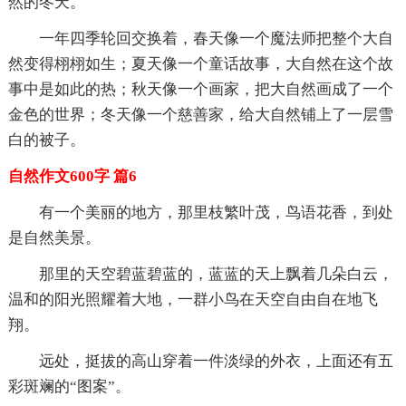
然的冬天。
一年四季轮回交换着，春天像一个魔法师把整个大自
然变得栩栩如生；夏天像一个童话故事，大自然在这个故
事中是如此的热；秋天像一个画家，把大自然画成了一个
金色的世界；冬天像一个慈善家，给大自然铺上了一层雪
白的被子。
自然作文600字 篇6
有一个美丽的地方，那里枝繁叶茂，鸟语花香，到处
是自然美景。
那里的天空碧蓝碧蓝的，蓝蓝的天上飘着几朵白云，
温和的阳光照耀着大地，一群小鸟在天空自由自在地飞
翔。
远处，挺拔的高山穿着一件淡绿的外衣，上面还有五
彩斑斓的“图案”。