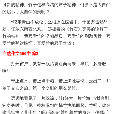
可贵的精神。竹子这样高洁的君子精神，何尝不是大自然
的启示，大自然的美呢？
“咬定青山不放松，立根原在破岩中。千磨万击还坚
劲，任尔东南西北风。”郑板桥的《竹石》完美的诠释了
竹的精神。我喜爱竹的坚韧品质，喜爱竹的刚劲风骨，喜
爱竹的豁达胸怀，喜爱竹的君子之道！
自然作文600字 篇2
打开窗户，就有一股清香迎面而来，早晨，多舒服
啊!
带上点水、带上点干粮、带上满脸喜悦，走出门，开
始了交友之旅。第一个交到的朋友是竹。
远远地看见了一片翠绿，哇!好大一片竹海!当我奔到
它身旁时，只见一枝枝腿粗的楠竹拔地而起。竹呀，你在
这儿挺拔了几十年了吧?我轻轻敲打着竹的身躯，仿佛听