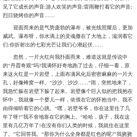
见了它成长的声音;游人欢笑的声音;雷雨鞭打着它的声音;
烈日烧烤你的声音……
迎面而来的是气势庞勃的瀑布，被光线照耀后，更加
威武。瀑布呀，你水滴上的灵魂撒在了大地上，滋润着它
们;你折射出的七彩光芒让我们心潮起伏……
忽然，一片火红向我扑面而来，难道这就是传说中
的“丹霞奇观”吗?我满怀好奇地跑了过去，仔细一看，原
来这火红是一片岩壁，上面布满风化后密密麻麻的一片大
孔，好像蜂窝一样。“沙沙、沙沙……”雨，突然地来了，
我急忙躲在岩壁下躲了起来。岩壁像个巨人似的把我抱在
怀中，我就像一个婴儿一样，依偎在它的怀抱当中。我不
由得倾听着它的心跳。“嘿，岩壁爷爷，你在这里住了几
年了呀?”我不舍地靠在它的胸上。“哈哈，孩子，我在这
里有几亿万年了!在没有你们人类的时候，我就住在这里
了。”它回答我。“那你为什么全身都是红色的呢?”我挠挠