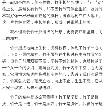
是一副绿色的画，美不胜收。竹子长的'挺拔，一节一节地
往上长，虽然长有竹节，却不因竹节而停止生长。这片竹
林就好像一根根垂直竖起的旗杆，挺直地树立在大地上。
这一片竹林青翠，生长笔直，形成一种视觉上的美。
我不但喜爱竹子那挺拔的外形，更喜爱它那坚挺，向
上的精神。
竹子挺拔地向上生长，没有枝杈，体现了竹子一心向
上，正直不屈的精神。竹子虽然在生长过程中有竹节的阻
碍，但竹子却用顽强不屈，坚持不懈的精神，克服跨越了
一个又一个的坎坷，走向新高度。竹子内部中空，心无旁
骛，它用博大豁达的胸襟和空静的心，告诉了我什么是君
子。竹高耸入云，顶天立地，向上不止，生生不息，它从
不安于现状，从未不思进取。
竹子的精神是多么可贵啊！竹子是坚韧，竹子是挺
拔，竹子是上进，竹子是顽强，竹子是胸怀。我爱竹子这