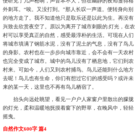
便听见了几声枪响，声音本不大，但在幽静的夜却显得格
外刺耳。“唉。又没打到。”那人长叹一声道。便转身向别
的地方走了。我不知道他只是取乐还是以此为生。再没有
兴致去欣赏夜空了。原以为离开了城市刺眼的.灯光，在农
村可以享受真正的自然，感受最淳朴的生活。可现在人们
将城市填满了钢筋水泥，没有了泥土的气息，没有了鸟儿
的身影。农村也在一步步向城市靠近，会不会有一天农村
也完全变成了城市。城中的鸟儿没有了栖息地，它们到农
村来。可如今，人们又到农村捕鸟。鸟儿还能到什么地方
去呢！鸟儿也有生命，你们有想过它们的感受吗？或许未
来的某一天，这里也不再有鸟儿栖宿了。
抬头向远处眺望，看见一户户人家窗户里散出的朦胧
的灯光，柔和温暖地抚摸着窗下的野草，在晚风中，轻轻
摇曳。
自然作文600字 篇4