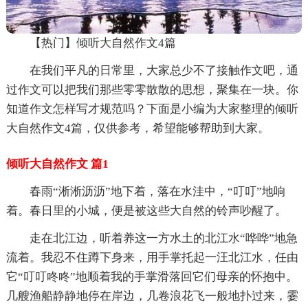
【热门】倾听大自然作文4篇
在我们平凡的日常里，大家总少不了接触作文吧，通
过作文可以把我们那些零零散散的思想，聚集在一块。你
知道作文怎样写才规范吗？下面是小编为大家整理的倾听
大自然作文4篇，仅供参考，希望能够帮助到大家。
倾听大自然作文 篇1
春雨“淅淅沥沥”地下着，落在水洼中，“叮叮”地响
着。春日里的小城，便是被这些大自然的铃声吵醒了。
走在北江边，听着养这一方水土的北江水“哗哗”地急
流着。我忍不住蹲下身来，用手掌托起一汪北江水，任由
它“叮叮咚咚”地顺着我的手掌滑落回它们母亲的怀抱中。
几艘渔船静静地停在岸边，几卷浪花飞一般地扑过来，霎