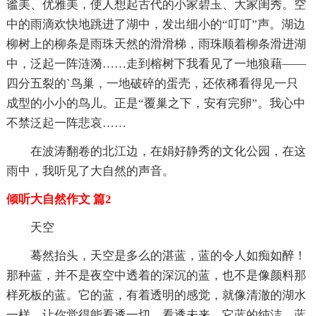
谧美、优雅美，使人想起古代的小家碧玉、大家闺秀。空
中的雨滴欢快地跳进了湖中，发出细小的“叮叮”声。湖边
柳树上的柳条是雨珠天然的滑滑梯，雨珠顺着柳条滑进湖
中，泛起一阵涟漪……走到榕树下我看见了一地狼藉――
四分五裂的`鸟巢，一地破碎的蛋壳，还依稀看得见一只
成型的小小的鸟儿。正是“覆巢之下，安有完卵”。我心中
不禁泛起一阵悲哀……
在波涛翻卷的北江边，在娟好静秀的文化公园，在这
雨中，我听见了大自然的声音。
倾听大自然作文 篇2
天空
蓦然抬头，天空是多么的湛蓝，蓝的令人如痴如醉！
那种蓝，并不是夜空中透着的深沉的蓝，也不是像颜料那
样死板的蓝。它的蓝，有着透明的感觉，就像清澈的湖水
一样，让你觉得能看透一切，看透未来。它蓝的纯洁，蓝