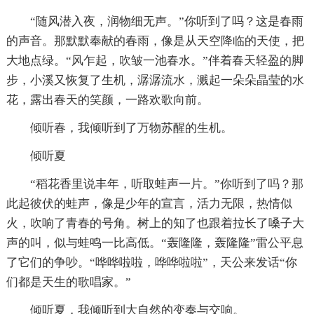
“随风潜入夜，润物细无声。”你听到了吗？这是春雨
的声音。那默默奉献的春雨，像是从天空降临的天使，把
大地点绿。“风乍起，吹皱一池春水。”伴着春天轻盈的脚
步，小溪又恢复了生机，潺潺流水，溅起一朵朵晶莹的水
花，露出春天的笑颜，一路欢歌向前。
倾听春，我倾听到了万物苏醒的生机。
倾听夏
“稻花香里说丰年，听取蛙声一片。”你听到了吗？那
此起彼伏的蛙声，像是少年的宣言，活力无限，热情似
火，吹响了青春的号角。树上的知了也跟着拉长了嗓子大
声的叫，似与蛙鸣一比高低。“轰隆隆，轰隆隆”雷公平息
了它们的争吵。“哗哗啦啦，哗哗啦啦”，天公来发话“你
们都是天生的歌唱家。”
倾听夏，我倾听到大自然的变奏与交响。