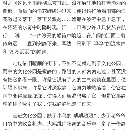
时之间这风平浪静彻底被打乱。浪花疯狂地拍打着渔船的
侧部，而后面的浪花继续冲过来，使得拍打渔船侧部的浪
花激起又落下、落下又激起……渔船在波涛中忽上忽下，
在茫茫的水雾中时隐时现。江上，只有少许几只货船在航
行，“嘟――”一声嘹亮的船笛声响起，在广阔的江面上愈
传愈远――直到安静下来。耳边，只剩下“哗哗”的流水声
和“淅淅沥沥”的雨声。
走过依旧喧闹的街市，不知不觉就走到了文化公园。
雨中的文化公园是寂静的，路过的人都匆匆走过，甚至没
有把它多看一眼。许是它没有了人的生气勃勃在里面，便
闪耀不起来。许是它讨厌寂静，它努力地蜷缩着，使它在
雨中变得朦朦胧胧，使得人们容易忽略了它。但是它那静
静的样子吸引了我，使我静静地走了过去。
走进文化公园，缺了小鸟的“叽叽喳喳”，少了老爷爷
口袋中的收音机声、大妈跳广场舞的音乐声，多了一份静