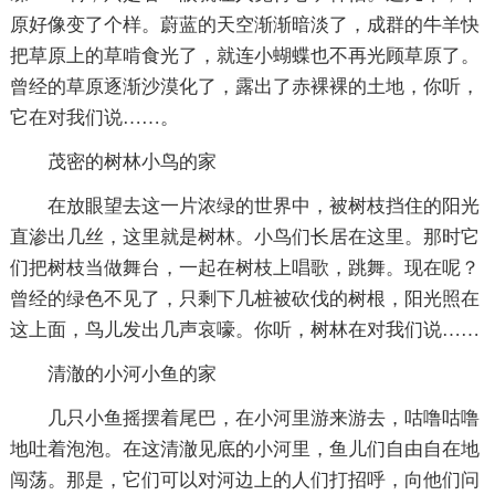
原好像变了个样。蔚蓝的天空渐渐暗淡了，成群的牛羊快
把草原上的草啃食光了，就连小蝴蝶也不再光顾草原了。
曾经的草原逐渐沙漠化了，露出了赤裸裸的土地，你听，
它在对我们说……。
茂密的树林小鸟的家
在放眼望去这一片浓绿的世界中，被树枝挡住的阳光
直渗出几丝，这里就是树林。小鸟们长居在这里。那时它
们把树枝当做舞台，一起在树枝上唱歌，跳舞。现在呢？
曾经的绿色不见了，只剩下几桩被砍伐的树根，阳光照在
这上面，鸟儿发出几声哀嚎。你听，树林在对我们说……
清澈的小河小鱼的家
几只小鱼摇摆着尾巴，在小河里游来游去，咕噜咕噜
地吐着泡泡。在这清澈见底的小河里，鱼儿们自由自在地
闯荡。那是，它们可以对河边上的人们打招呼，向他们问