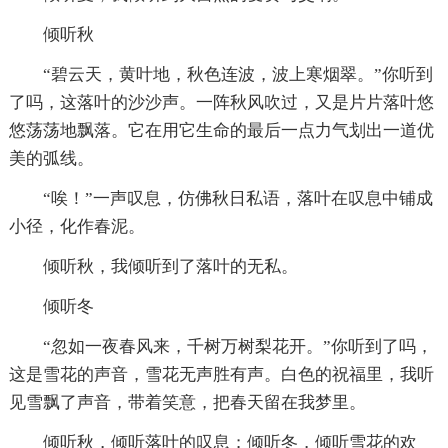
倾听秋
“碧云天，黄叶地，秋色连波，波上寒烟翠。”你听到
了吗，这落叶的沙沙声。一阵秋风吹过，又是片片落叶悠
悠荡荡地飘落。它在用它生命的最后一点力气划出一道优
美的弧线。
“唉！”一声叹息，仿佛秋日私语，落叶在叹息中铺成
小径，化作春泥。
倾听秋，我倾听到了落叶的无私。
倾听冬
“忽如一夜春风来，千树万树梨花开。”你听到了吗，
这是雪花的声音，雪花无声胜有声。白色的祝福里，我听
见雪飘了声音，带着笑意，把春天留在我梦里。
倾听秋，倾听落叶的叹息；倾听冬，倾听雪花的欢