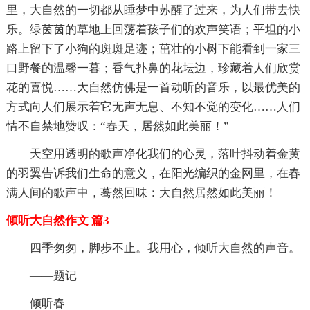
里，大自然的一切都从睡梦中苏醒了过来，为人们带去快
乐。绿茵茵的草地上回荡着孩子们的欢声笑语；平坦的小
路上留下了小狗的斑斑足迹；茁壮的小树下能看到一家三
口野餐的温馨一暮；香气扑鼻的花坛边，珍藏着人们欣赏
花的喜悦……大自然仿佛是一首动听的音乐，以最优美的
方式向人们展示着它无声无息、不知不觉的变化……人们
情不自禁地赞叹：“春天，居然如此美丽！”
天空用透明的歌声净化我们的心灵，落叶抖动着金黄
的羽翼告诉我们生命的意义，在阳光编织的金网里，在春
满人间的歌声中，蓦然回味：大自然居然如此美丽！
倾听大自然作文 篇3
四季匆匆，脚步不止。我用心，倾听大自然的声音。
——题记
倾听春