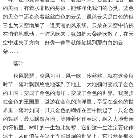
的美丽，有着水晶般的身躯，能够净化我们的心灵。蓝色
的天空中还参杂着丝丝白色的云朵，虽然云朵是白色的但
它也为天空增加了一道美丽的风景线。云朵在天空中仿佛
在悄悄地飘动，一阵风吹来，犹如把云朵给吹散了，在天
空中迷失了方向，好像一伸手就能触摸到那白白的云
朵……
落叶
秋风瑟瑟，凉风习习，风一吹，冷丝丝。就在这金秋
时节，落叶飘飘悠悠地落到了地上，大地顿时变成了金色
的王国，变成了金色的海洋，变成了金色的世界。我漫步
在金色的王国里，遨游在金色的海洋里，享受在金色的世
界里，落叶如同一只只金色的蝴蝶在空中跳起了一只金色
的舞蹈，最后飘然落地，等待着化作春泥，融入大地母亲
的怀抱里。树叶的一生如此短暂，它们这一生注定要化作
泥土，从而消失在这个五彩斑斓的世界上。它虽然是那么