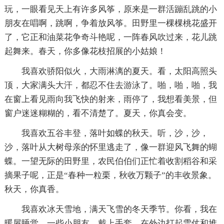
玩，一眼看见天上有许多风筝，原来是一群活蹦乱跳的小
朋友在唱啊，跳啊，争着放风筝。田野里一棵棵桃花盛开
了，它正和油菜花争奇斗艳呢，一阵春风吹过来，花儿跳
起舞来。春天，你多像花枝招展的小姑娘！
我喜欢骄阳似火，大雨淋漓的夏天。看，太阳高照头
顶，大家满头大汗，都忍不住去游泳了。啪，啪，啪，我
在窗上看见雨向我飞快的射来，雨停了，我想看美景，但
窗户迷迷糊糊的，看不清楚了。夏天，你真会变。
我喜欢五谷丰登，落叶如蝶的秋天。听，沙，沙，
沙，落叶从大树母亲的怀里逃走了，像一群迎风飞舞的蝴
蝶。一望无际的田野里，农民伯伯们正忙着收割稻谷和采
摘果子呢，正是“春种一粒栗，秋收万颗子”的丰收景象。
秋天，你真香。
我喜欢冰天雪地，满天飞雪的冬天季节。你看，我在
暖屋睡觉，一些小朋友，戴上手套，在外边打起雪仗和堆