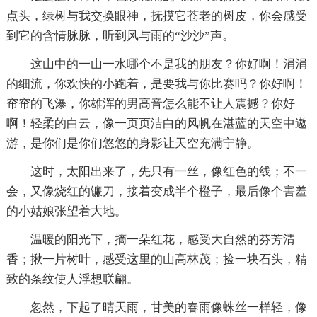
点头，绿树与我交换眼神，抚摸它苍老的树皮，你会感受
到它的含情脉脉，听到风与雨的“沙沙”声。
这山中的一山一水哪个不是我的朋友？你好啊！涓涓
的细流，你欢快的小跑着，是要我与你比赛吗？你好啊！
帘帘的飞瀑，你雄浑的男高音怎么能不让人震撼？你好
啊！轻柔的白云，像一页页洁白的风帆在湛蓝的天空中遨
游，是你们是你们悠悠的身影让天空充满宁静。
这时，太阳出来了，先只有一丝，像红色的线；不一
会，又像烧红的镰刀，接着变成半个橙子，最后像个害羞
的小姑娘张望着大地。
温暖的阳光下，摘一朵红花，感受大自然的芬芳清
香；揪一片树叶，感受这里的山高林茂；捡一块石头，精
致的条纹使人浮想联翩。
忽然，下起了晴天雨，甘美的春雨像蛛丝一样轻，像