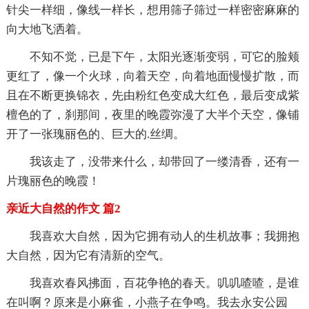
针尖一样细，像线一样长，想用筛子筛过一样密密麻麻的
向大地飞洒着。
不知不觉，已是下午，太阳光逐渐变弱，可它的脸颊
更红了，像一个火球，向着天空，向着地面慢慢扩散，而
且在不断更换锦衣，先由粉红色变成大红色，最后变成紫
檀色的了，刹那间，夜里的晚霞弥漫了大半个天空，像铺
开了一张瑰丽色的、巨大的.丝绸。
我该走了，没带来什么，却带回了一缕清香，还有一
片瑰丽色的晚霞！
亲近大自然的作文 篇2
我喜欢大自然，因为它拥有动人的生机故事；我拥抱
大自然，因为它有清新的空气。
我喜欢春风拂面，百花争艳的春天。叽叽喳喳，是谁
在叫啊？原来是小麻雀，小燕子在争鸣。我去永安公园