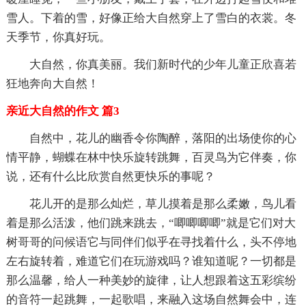
雪人。下着的雪，好像正给大自然穿上了雪白的衣裳。冬
天季节，你真好玩。
大自然，你真美丽。我们新时代的少年儿童正欣喜若
狂地奔向大自然！
亲近大自然的作文 篇3
自然中，花儿的幽香令你陶醉，落阳的出场使你的心
情平静，蝴蝶在林中快乐旋转跳舞，百灵鸟为它伴奏，你
说，还有什么比欣赏自然更快乐的事呢？
花儿开的是那么灿烂，草儿摸着是那么柔嫩，鸟儿看
着是那么活泼，他们跳来跳去，“唧唧唧唧”就是它们对大
树哥哥的问候语它与同伴们似乎在寻找着什么，头不停地
左右旋转着，难道它们在玩游戏吗？谁知道呢？一切都是
那么温馨，给人一种美妙的旋律，让人想跟着这五彩缤纷
的音符一起跳舞，一起歌唱，来融入这场自然舞会中，连