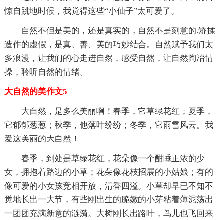
惊自跳地时候，我觉得这些“小仙子”太可爱了。
自然不但是美的，还是真实的，自然不是刻意的.矫揉
造作的虚假，是真、善、美的巧妙结合。自然赋予我们太
多浪漫，让我们的心走进自然，感受自然，让自然陶冶情
操，聆听自然的情绪。
大自然的美作文5
大自然，是多么美丽啊！春季，它草绿花红；夏季，
它郁郁葱葱；秋季，他落叶纷纷；冬季，它雨雪风云。我
爱这美丽的大自然！
春季，到处是草绿花红，花朵像一个酣睡正浓的少
女，拥抱着路边的小草；花朵像花枝招展的小姑娘；有的
像可爱的小女孩竞相开放，清香四溢。小草却早已不知不
觉地长出一大节，有些刚出生的脆嫩的小芽粘着薄泥荡出
一团团充满新意的涟漪。大树刚长出路叶，鸟儿也飞回来