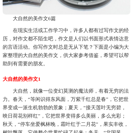
大自然的美作文6篇
在现实生活或工作学习中，许多人都有过写作文的经
历，对作文都不陌生吧，作文是人们以书面形式表情达意
的言语活动。你写作文时总是无从下笔？下面是小编为大
家整理的大自然的美作文，供大家参考借鉴，希望可以帮
助到有需要的朋友。
大自然的美作文1
大自然，就像一位变幻莫测的魔法师，有着无穷的法
力。春天，“等闲识得东风面，万紫千红总是春”，它把世
界变成一派生机勃勃的景象；夏天，“接天莲叶无穷碧，
映日荷花别样红”，它把世界变得多么美丽，多么光彩；
秋天，“停车坐爱枫林晚，霜叶红于二月花”，果实丰收，
树叶飘落，它使整个世界忙碌了起来；冬天，“北国风