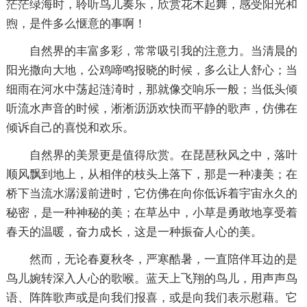
茫茫绿海时，聆听鸟儿奏乐，欣赏花木起舞，感受阳光和
煦，是件多么惬意的事啊！
自然界的丰富多彩，常常吸引我的注意力。当清晨的
阳光撒向大地，公鸡啼鸣报晓的时候，多么让人舒心；当
细雨在河水中荡起涟渏时，那就像交响乐一般；当低头倾
听流水声音的时候，淅淅沥沥欢快而平静的歌声，仿佛在
倾诉自己的喜悦和欢乐。
自然界的美景更是值得欣赏。在琵琶秋风之中，落叶
顺风飘到地上，从相伴的枝头上落下，那是一种凄美；在
桥下当流水潺湲前进时，它仿佛在向你低诉着宇宙永久的
秘密，是一种神秘的美；在草丛中，小草是勇敢地享受着
春天的温暖，奋力成长，这是一种振奋人心的美。
然而，无论春夏秋冬，严寒酷暑，一直陪伴耳边的是
鸟儿婉转深入人心的歌喉。蓝天上飞翔的鸟儿，用声声鸟
语、阵阵歌声或是向我们报喜，或是向我们表示慰藉。它