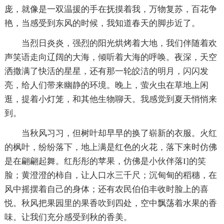
庞，就像是一双温援的手在抚摸着我，万物复苏，百花争
艳，当感受到东风的时候，我知道春天的脚步近了。
当烈日炎炎，强烈的阳光烘烤着大地，我们伴随着欢
声笑语走向辽阔的大海，倾听着大海的呼唤。夜深，天空
洒撒满了快活的星星，还有那一轮皎洁的明月，闪闪发
亮，给人们带来幽静的环境。晚上，萤火虫在草地上闲
逛，提着小灯笼，和其他生物聊天。我感觉到夏天悄悄来
到。
当秋风习习，但树叶却早早的换了崭新的衣服。火红
的枫叶，纷纷落下，地上满是红色的火花，落下来时仿佛
是在翩翩起舞。红彤彤的苹果，仿佛是小伙伴落I]的笑
脸；黄澄澄的柿自，让人口水三千尺；沉甸甸的稻穗，在
风中摇摆着自己的身体；还有农民伯伯丰收时脸上的喜
悦。秋风把果园里的果香吹到四处，空中飘荡着水果的香
味。让我们充分感受到秋的香美。