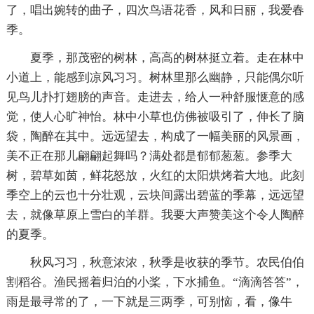
了，唱出婉转的曲子，四次鸟语花香，风和日丽，我爱春
季。
夏季，那茂密的树林，高高的树林挺立着。走在林中
小道上，能感到凉风习习。树林里那么幽静，只能偶尔听
见鸟儿扑打翅膀的声音。走进去，给人一种舒服惬意的感
觉，使人心旷神怡。林中小草也仿佛被吸引了，伸长了脑
袋，陶醉在其中。远远望去，构成了一幅美丽的风景画，
美不正在那儿翩翩起舞吗？满处都是郁郁葱葱。参季大
树，碧草如茵，鲜花怒放，火红的太阳烘烤着大地。此刻
季空上的云也十分壮观，云块间露出碧蓝的季幕，远远望
去，就像草原上雪白的羊群。我要大声赞美这个令人陶醉
的夏季。
秋风习习，秋意浓浓，秋季是收获的季节。农民伯伯
割稻谷。渔民摇着归泊的小桨，下水捕鱼。“滴滴答答”，
雨是最寻常的了，一下就是三两季，可别恼，看，像牛