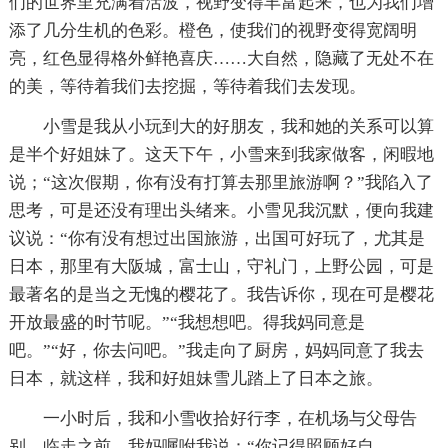
们的世界里充满着活波，视野变得丰富起来，也为我们增
添了几分生机的色彩。橙色，使我们的视野变得宽阔明
亮，红色显得格外鲜艳喜庆……大自然，隐藏了无处不在
的美，等待着我们去挖掘，等待着我们去发现。
小雪是我从小玩到大的好朋友，我和她的关系可以算
是半个好姐妹了。这天下午，小雪来到我家做客，闲暇地
说；“这次假期，你有没有打算去那里旅游啊？”我陷入了
思考，可是还没有理出头绪来。小雪见我沉默，便向我建
议说：“你有没有想过出国旅游，出国可好玩了，尤其是
日本，那里有大阪城，富士山，守礼门，上野公园，可是
最著名的是当之无愧的樱花了。我告诉你，现在可是樱花
开放最盛的时节呢。”“我想想吧。得我妈同意是
吧。”“好，你去问吧。”我走向了厨房，妈妈同意了我去
日本，就这样，我和好姐妹雪儿踏上了日本之旅。
一小时后，我和小雪收拾好行李，在机场与父母告
别。临走之前，我妈嘱咐我说：“你记得照顾好自