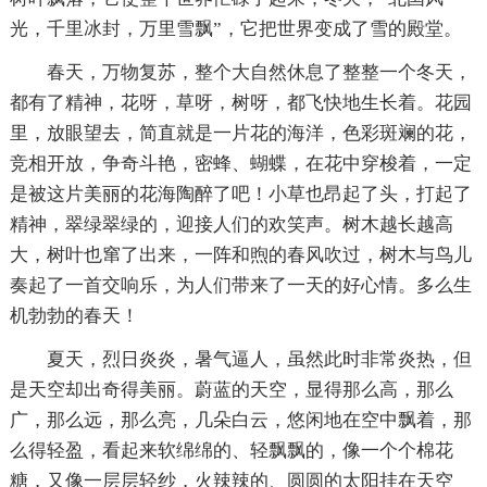
光，千里冰封，万里雪飘”，它把世界变成了雪的殿堂。
春天，万物复苏，整个大自然休息了整整一个冬天，
都有了精神，花呀，草呀，树呀，都飞快地生长着。花园
里，放眼望去，简直就是一片花的海洋，色彩斑斓的花，
竞相开放，争奇斗艳，密蜂、蝴蝶，在花中穿梭着，一定
是被这片美丽的花海陶醉了吧！小草也昂起了头，打起了
精神，翠绿翠绿的，迎接人们的欢笑声。树木越长越高
大，树叶也窜了出来，一阵和煦的春风吹过，树木与鸟儿
奏起了一首交响乐，为人们带来了一天的好心情。多么生
机勃勃的春天！
夏天，烈日炎炎，暑气逼人，虽然此时非常炎热，但
是天空却出奇得美丽。蔚蓝的天空，显得那么高，那么
广，那么远，那么亮，几朵白云，悠闲地在空中飘着，那
么得轻盈，看起来软绵绵的、轻飘飘的，像一个个棉花
糖，又像一层层轻纱，火辣辣的、圆圆的太阳挂在天空