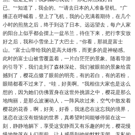
已。”“知道了，我会的。”“请去日本的人准备登机。”广
播正在呼喊着，登上了飞机，我的心充满着期待，在几个
小时的煎熬之后，终于到达了日本。远远望去，每户人家
的阳台上似乎都会摆上一盆吊兰，待住下来，把行李安放
好之后，我和小雪坐上了大巴士，“你看，那就是富士
山。”富士山带给我的是高大雄伟，而更多的是神秘感。
此时的富士山被雪覆盖着，一片白茫茫的景象。随着导游
的引导下，我们走到了森林深处。我们被眼前的景象给震
撼到了，樱花点缀了眼前的明亮，有的若白，有的若粉，
眼睛都看不过来了。“哇，好美啊。”我相信大家也是这么
想的，因为她们仿佛置身在这世外挑源之中，樱花是那么
地绚丽，是那么波澜动人，一阵风吹过来，空气中散发着
樱花的花香，啊，好美，好香，我迷恋在这忘我的境界，
迷恋在这没有烦恼的世界，真希望时间能够停留在这一
刻，静静地躺下，享受这安静而又有乐趣的时光，樱花慢
慢地散落在人们面前，让人感受到他的默默无闻，无私的