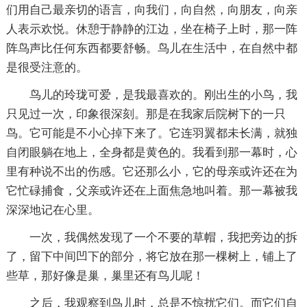
们用自己最亲切的语言，向我们，向自然，向朋友，向亲
人表示欢悦。休憩于静静的江边，坐在椅子上时，那一阵
阵鸟声比任何东西都要舒畅。鸟儿在生活中，在自然中都
是很受注意的。
鸟儿的玲珑可爱，是我最喜欢的。刚出生的小鸟，我
只见过一次，印象很深刻。那是在我家后院树下的一只
鸟。它可能是不小心掉下来了。它连羽翼都未长满，就独
自闭眼躺在地上，全身都是黄色的。我看到那一幕时，心
里有种说不出的伤感。它还那么小，它的母亲或许还在为
它忙碌捕食，父亲或许还在上面焦急地叫着。那一幕被我
深深地记在心里。
一次，我偶然发现了一个不要的草帽，我把旁边的拆
了，留下中间凹下的部分，将它放在那一棵树上，铺上了
些草，那好像是巢，巢里还有鸟儿呢！
之后，我观察到鸟儿时，总是不惊扰它们。而它们自