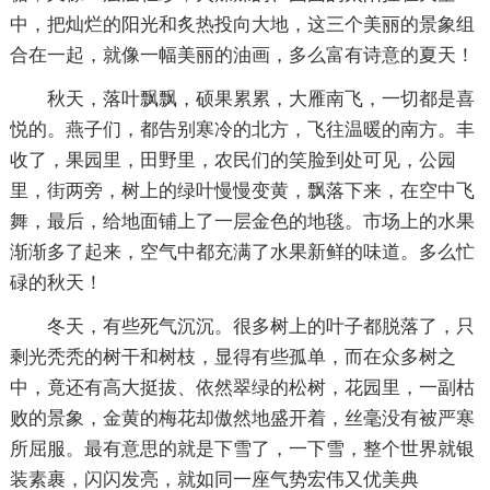
中，把灿烂的阳光和炙热投向大地，这三个美丽的景象组
合在一起，就像一幅美丽的油画，多么富有诗意的夏天！
秋天，落叶飘飘，硕果累累，大雁南飞，一切都是喜
悦的。燕子们，都告别寒冷的北方，飞往温暖的南方。丰
收了，果园里，田野里，农民们的笑脸到处可见，公园
里，街两旁，树上的绿叶慢慢变黄，飘落下来，在空中飞
舞，最后，给地面铺上了一层金色的地毯。市场上的水果
渐渐多了起来，空气中都充满了水果新鲜的味道。多么忙
碌的秋天！
冬天，有些死气沉沉。很多树上的叶子都脱落了，只
剩光秃秃的树干和树枝，显得有些孤单，而在众多树之
中，竟还有高大挺拔、依然翠绿的松树，花园里，一副枯
败的景象，金黄的梅花却傲然地盛开着，丝毫没有被严寒
所屈服。最有意思的就是下雪了，一下雪，整个世界就银
装素裹，闪闪发亮，就如同一座气势宏伟又优美典