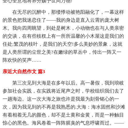
全心全意地将养分赐予世间万物!
在无尽的沉醉中，那缕悸动被艳阳融化了，一幕这样
的景色把我迷恋住了——我的身边是直入云霄的庞大树
木。我向四周眺望，到处是树木，小动物也在与人类亲密
的交谈，在有些枝杈上有一所所温馨的小木屋这是我们的
住处;繁茂的枝叶，是我们的天空!多么美妙的景象，这就
是人类所谓的尘世之美?在嫩绿的草丛中，传出一阵又一
阵欢快的笑声……
亲近大自然作文 篇3
第三次见到大海是在多年以后。高一暑假，我到琅岐
参加社会实践，在实践将近尾声之时，学校组织我们去了
一趟海边。这一次大海之旅也许是我最为刻骨铭心的一
次，因为我见到的不再是我熟悉的.大海：海水固然和沙滩
有着相着无几的颜色，却不是土黄和金黄，而是一种触目
惊心的黑色。海风卷着一阵阵腥臭的气息呼啸而过。——