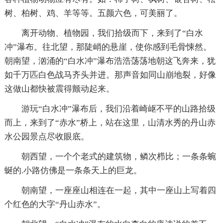
树、柏树、鸡、羊等等。五颜六色，可美丽了。
离开动物、植物园，我们拾级而下，来到了“白水
冲”瀑布。往北望，那陡峭的悬崖，使你感到毛骨悚然。
朝南望，汹涌的“白水冲”瀑布浩浩荡荡地朝这飞奔来，犹
如千万匹白色战马齐头并进。那声音如同山崩地裂，好像
这做山都快被震得颤动起来。
游玩“白水冲”瀑布后，我们沿着崎岖不平的山路拾级
而上，来到了“赤水”桥上，站在这里，山清水秀的丹山赤
水公园景点尽收眼底。
朝西望，一个个老式的建筑物，鳞次栉比；一条条蜿
蜒的.小路仿佛是一条条天上的巨龙。
朝南望，一座座山相连在一起，其中一座山上写着四
个红色的大字“丹山赤水”。