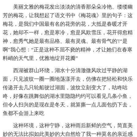
美丽文雅的梅花发出淡淡的清香那朵朵冷艳、缕缕幽
芳的梅花，让我想起了语文书中《梅花魂》里的句子：这
梅花，是我们中国最有名的花旁的花，大抵是春暖才开
花，她却不一样，愈是寒冷，愈是风欺雪压，花开得愈精
神，愈秀气她是最有品格、最有灵魂、最有骨气的'!“是
啊”我心想：“正是这种不屈不挠的精神，才让她们在春寒
料峭的天气里，优雅地绽开花瓣”
西湖被群山环绕，湖水十分清澈微风吹过平静的湖
面，只见波纹一圈一圈地荡漾开去，仿佛在把轻松和快乐
传递开去几只轮船驶过湖面，波纹立刻变大了，咕咚咕
咚，好像在跳舞似的湖水里隐隐约约可以看见几条小鱼，
但令人扫兴的是现在是冬天，就算撕一点儿面包扔下去，
鱼都不会游上来吃
这种环境，这种宁静，这种雨后新鲜的空气，简直美
妙的无法比拟如此美妙的大自然给了我一种莫名的亲近感