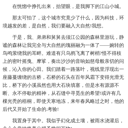
在恍惚中挣扎出来，抬望眼，是我脚下的江山小城。
那太可怕了，这个城市究竟少了什么，因为科技，环
境越发的差，是自然，我们要融入大自然!我想。
于是，我、弟弟和舅舅去须江公园的森林里游玩，静
谧的森林让我完全与大自然的瑰丽融为一体了——婉转的
鸟鸣萦绕我的耳畔。难道有只乌鸦飞离了树梢?怪不得枝
上的密叶摇曳、摩挲，奏出沙沙的音响如慈母般亲切的问
候，沁入你的心田。我们踏着一路落叶，视线里浮现出一
座藤蔓缠绕的古桥，石桥的石头在百年风霜下变得光滑无
比，桥下的小溪虽然也用大石块填塞，但是水有源源不
断、永不停歇的精神，从石缝中寻觅生的希望!或许有几
棵光秃的梧桐，即使天寒地冻，来年春风略过之时，他的
后代又开始了生命的.考验!
我置身于其中。我似乎幻化成土壤，被雨水浇灌后，