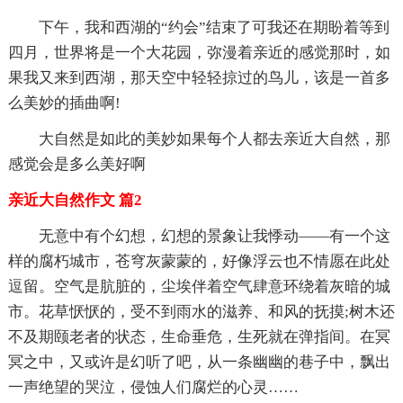
下午，我和西湖的“约会”结束了可我还在期盼着等到
四月，世界将是一个大花园，弥漫着亲近的感觉那时，如
果我又来到西湖，那天空中轻轻掠过的鸟儿，该是一首多
么美妙的插曲啊!
大自然是如此的美妙如果每个人都去亲近大自然，那
感觉会是多么美好啊
亲近大自然作文 篇2
无意中有个幻想，幻想的景象让我悸动——有一个这
样的腐朽城市，苍穹灰蒙蒙的，好像浮云也不情愿在此处
逗留。空气是肮脏的，尘埃伴着空气肆意环绕着灰暗的城
市。花草恹恹的，受不到雨水的滋养、和风的抚摸;树木还
不及期颐老者的状态，生命垂危，生死就在弹指间。在冥
冥之中，又或许是幻听了吧，从一条幽幽的巷子中，飘出
一声绝望的哭泣，侵蚀人们腐烂的心灵……