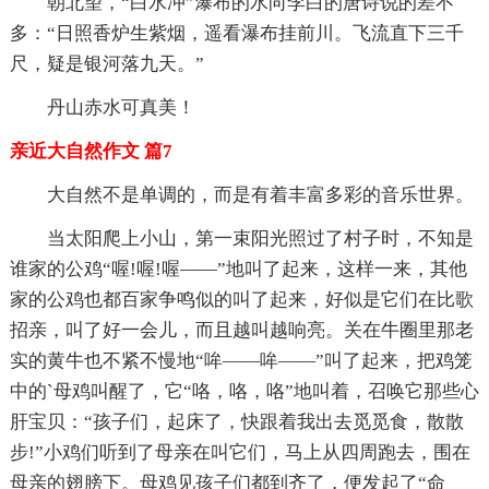
朝北望，“白水冲”瀑布的水向李白的唐诗说的差不
多：“日照香炉生紫烟，遥看瀑布挂前川。飞流直下三千
尺，疑是银河落九天。”
丹山赤水可真美！
亲近大自然作文 篇7
大自然不是单调的，而是有着丰富多彩的音乐世界。
当太阳爬上小山，第一束阳光照过了村子时，不知是
谁家的公鸡“喔!喔!喔——”地叫了起来，这样一来，其他
家的公鸡也都百家争鸣似的叫了起来，好似是它们在比歌
招亲，叫了好一会儿，而且越叫越响亮。关在牛圈里那老
实的黄牛也不紧不慢地“哞——哞——”叫了起来，把鸡笼
中的`母鸡叫醒了，它“咯，咯，咯”地叫着，召唤它那些心
肝宝贝：“孩子们，起床了，快跟着我出去觅觅食，散散
步!”小鸡们听到了母亲在叫它们，马上从四周跑去，围在
母亲的翅膀下。母鸡见孩子们都到齐了，便发起了“命