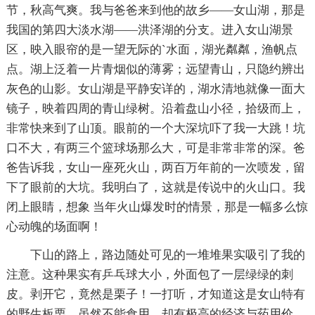
节，秋高气爽。我与爸爸来到他的故乡——女山湖，那是
我国的第四大淡水湖——洪泽湖的分支。进入女山湖景
区，映入眼帘的是一望无际的`水面，湖光粼粼，渔帆点
点。湖上泛着一片青烟似的薄雾；远望青山，只隐约辨出
灰色的山影。女山湖是平静安详的，湖水清地就像一面大
镜子，映着四周的青山绿树。沿着盘山小径，拾级而上，
非常快来到了山顶。眼前的一个大深坑吓了我一大跳！坑
口不大，有两三个篮球场那么大，可是非常非常的深。爸
爸告诉我，女山一座死火山，两百万年前的一次喷发，留
下了眼前的大坑。我明白了，这就是传说中的火山口。我
闭上眼睛，想象 当年火山爆发时的情景，那是一幅多么惊
心动魄的场面啊！
下山的路上，路边随处可见的一堆堆果实吸引了我的
注意。这种果实有乒乓球大小，外面包了一层绿绿的刺
皮。剥开它，竟然是栗子！一打听，才知道这是女山特有
的野生板栗。虽然不能食用，却有极高的经济与药用价