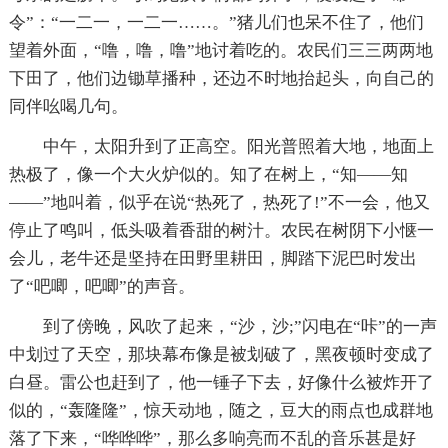
令”：“一二一，一二一……。”猪儿们也呆不住了，他们
望着外面，“噜，噜，噜”地讨着吃的。农民们三三两两地
下田了，他们边锄草播种，还边不时地抬起头，向自己的
同伴吆喝几句。
中午，太阳升到了正高空。阳光普照着大地，地面上
热极了，像一个大火炉似的。知了在树上，“知——知
——”地叫着，似乎在说“热死了，热死了!”不一会，他又
停止了鸣叫，低头吸着香甜的树汁。农民在树阴下小惬一
会儿，老牛还是坚持在田野里耕田，脚踏下泥巴时发出
了“吧唧，吧唧”的声音。
到了傍晚，风吹了起来，“沙，沙;”闪电在“咔”的一声
中划过了天空，那块幕布像是被划破了，黑夜顿时变成了
白昼。雷公也赶到了，他一锤子下去，好像什么被炸开了
似的，“轰隆隆”，惊天动地，随之，豆大的雨点也成群地
落了下来，“哗哗哗”，那么多响亮而不乱的音乐甚是好