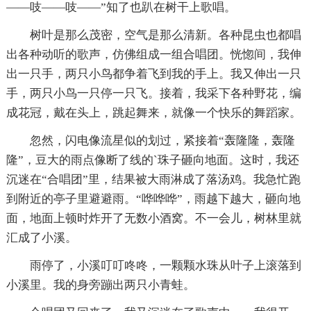
——吱——吱——”知了也趴在树干上歌唱。
树叶是那么茂密，空气是那么清新。各种昆虫也都唱
出各种动听的歌声，仿佛组成一组合唱团。恍惚间，我伸
出一只手，两只小鸟都争着飞到我的手上。我又伸出一只
手，两只小鸟一只停一只飞。接着，我采下各种野花，编
成花冠，戴在头上，跳起舞来，就像一个快乐的舞蹈家。
忽然，闪电像流星似的划过，紧接着“轰隆隆，轰隆
隆”，豆大的雨点像断了线的`珠子砸向地面。这时，我还
沉迷在“合唱团”里，结果被大雨淋成了落汤鸡。我急忙跑
到附近的亭子里避避雨。“哗哗哗”，雨越下越大，砸向地
面，地面上顿时炸开了无数小酒窝。不一会儿，树林里就
汇成了小溪。
雨停了，小溪叮叮咚咚，一颗颗水珠从叶子上滚落到
小溪里。我的身旁蹦出两只小青蛙。