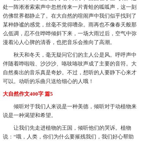
处一阵淅淅索索声中忽然传来一片青蛙的呱呱声，这一刻
仿佛世界都静止了。在大自然的喧闹声中我们似乎找到了
某种静谧的感觉，丝毫不觉得嘈杂。雨再也不像春天般那
么低调，忍不住哗哗倾斜下来，一场大雨过后，空气中弥
漫着沁人心脾的清香，也把音乐会推向了高潮。
秋天和冬天，毫无疑问它们的主人公是风。呼呼声中
伴随着哗啦啦、沙沙沙、咯吱咯吱声成了主要的音符。大
自然奏出的音乐真是奇妙。不过，想听的人要静下心来才
可以。动听的乐曲只送给细心的人哦！
大自然作文400字 篇5
倾听对于我们人来说是一种美德，倾听对于动植物来
说是一种渴望和希望。
让我们先走进植物的王国，倾听他们的哭诉。植物
说：“哦，人类，你们为什么要摧残我们，我们好心帮助