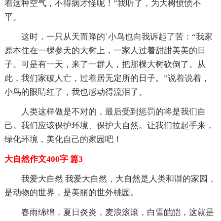
着这种空气，不得病才怪呢！”我听了，为大树愤愤不
平。
这时，一只从天而降的`小鸟也向我诉起了苦：“我家
原本住在一棵参天的大树上，一家人过着甜甜美美的日
子。可是有一天，来了一群人，把那棵大树砍倒了。从
此，我们家破人亡，过着居无定所的日子。”说着说着，
小鸟的眼睛红了，我也感动得流泪了。
人类这样做是不对的，最后受到惩罚的将是我们自
己。我们应该保护环境、保护大自然。让我们拉起手来，
绿化环境，美化自己的家园吧！
大自然作文400字 篇3
我爱大自然 我爱大自然，大自然是人类和谐的家园，
是动物的世界，是美丽的世外桃园。
春雨绵绵，夏日炎炎，麦浪滚滚，白雪皑皑，这就是