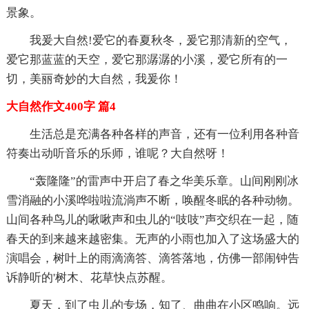
景象。
我爰大自然!爱它的春夏秋冬，爰它那清新的空气，
爱它那蓝蓝的天空，爱它那潺潺的小溪，爱它所有的一
切，美丽奇妙的大自然，我爰你！
大自然作文400字 篇4
生活总是充满各种各样的声音，还有一位利用各种音
符奏出动听音乐的乐师，谁呢？大自然呀！
“轰隆隆”的雷声中开启了春之华美乐章。山间刚刚冰
雪消融的小溪哗啦啦流淌声不断，唤醒冬眠的各种动物。
山间各种鸟儿的啾啾声和虫儿的“吱吱”声交织在一起，随
春天的到来越来越密集。无声的小雨也加入了这场盛大的
演唱会，树叶上的雨滴滴答、滴答落地，仿佛一部闹钟告
诉静听的'树木、花草快点苏醒。
夏天，到了虫儿的专场，知了、曲曲在小区鸣响。远