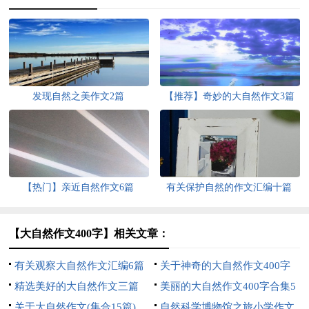
发现自然之美作文2篇
【推荐】奇妙的大自然作文3篇
【热门】亲近自然作文6篇
有关保护自然的作文汇编十篇
【大自然作文400字】相关文章：
有关观察大自然作文汇编6篇
关于神奇的大自然作文400字
精选美好的大自然作文三篇
八篇
美丽的大自然作文400字合集5
关于大自然作文(集合15篇)
篇
自然科学博物馆之旅小学作文