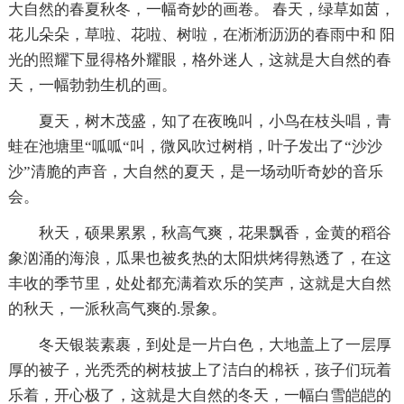
大自然的春夏秋冬，一幅奇妙的画卷。 春天，绿草如茵，
花儿朵朵，草啦、花啦、树啦，在淅淅沥沥的春雨中和 阳
光的照耀下显得格外耀眼，格外迷人，这就是大自然的春
天，一幅勃勃生机的画。
夏天，树木茂盛，知了在夜晚叫，小鸟在枝头唱，青
蛙在池塘里“呱呱“叫，微风吹过树梢，叶子发出了“沙沙
沙”清脆的声音，大自然的夏天，是一场动听奇妙的音乐
会。
秋天，硕果累累，秋高气爽，花果飘香，金黄的稻谷
象汹涌的海浪，瓜果也被炙热的太阳烘烤得熟透了，在这
丰收的季节里，处处都充满着欢乐的笑声，这就是大自然
的秋天，一派秋高气爽的.景象。
冬天银装素裹，到处是一片白色，大地盖上了一层厚
厚的被子，光秃秃的树枝披上了洁白的棉袄，孩子们玩着
乐着，开心极了，这就是大自然的冬天，一幅白雪皑皑的