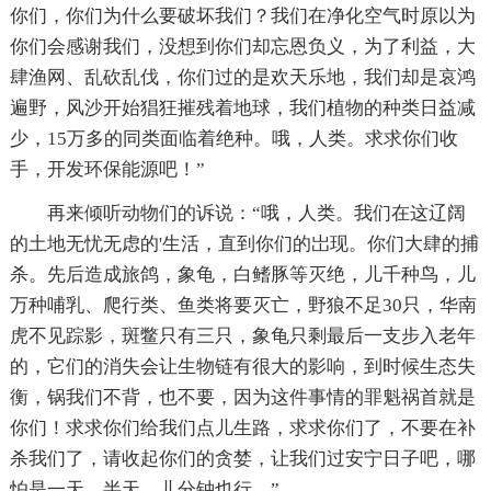
你们，你们为什么要破坏我们？我们在净化空气时原以为
你们会感谢我们，没想到你们却忘恩负义，为了利益，大
肆渔网、乱砍乱伐，你们过的是欢天乐地，我们却是哀鸿
遍野，风沙开始猖狂摧残着地球，我们植物的种类日益减
少，15万多的同类面临着绝种。哦，人类。求求你们收
手，开发环保能源吧！”
再来倾听动物们的诉说：“哦，人类。我们在这辽阔
的土地无忧无虑的'生活，直到你们的岀现。你们大肆的捕
杀。先后造成旅鸽，象龟，白鳍豚等灭绝，儿千种鸟，儿
万种哺乳、爬行类、鱼类将要灭亡，野狼不足30只，华南
虎不见踪影，斑鳖只有三只，象龟只剩最后一支步入老年
的，它们的消失会让生物链有很大的影响，到时候生态失
衡，锅我们不背，也不要，因为这件事情的罪魁祸首就是
你们！求求你们给我们点儿生路，求求你们了，不要在补
杀我们了，请收起你们的贪婪，让我们过安宁日子吧，哪
怕是一天、半天、儿分钟也行。”