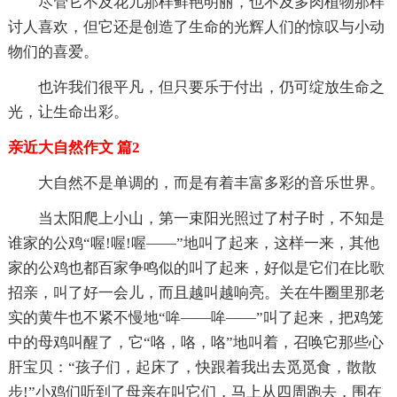
尽管它不及花儿那样鲜艳明丽，也不及多肉植物那样
讨人喜欢，但它还是创造了生命的光辉人们的惊叹与小动
物们的喜爱。
也许我们很平凡，但只要乐于付出，仍可绽放生命之
光，让生命出彩。
亲近大自然作文 篇2
大自然不是单调的，而是有着丰富多彩的音乐世界。
当太阳爬上小山，第一束阳光照过了村子时，不知是
谁家的公鸡“喔!喔!喔——”地叫了起来，这样一来，其他
家的公鸡也都百家争鸣似的叫了起来，好似是它们在比歌
招亲，叫了好一会儿，而且越叫越响亮。关在牛圈里那老
实的黄牛也不紧不慢地“哞——哞——”叫了起来，把鸡笼
中的母鸡叫醒了，它“咯，咯，咯”地叫着，召唤它那些心
肝宝贝：“孩子们，起床了，快跟着我出去觅觅食，散散
步!”小鸡们听到了母亲在叫它们，马上从四周跑去，围在