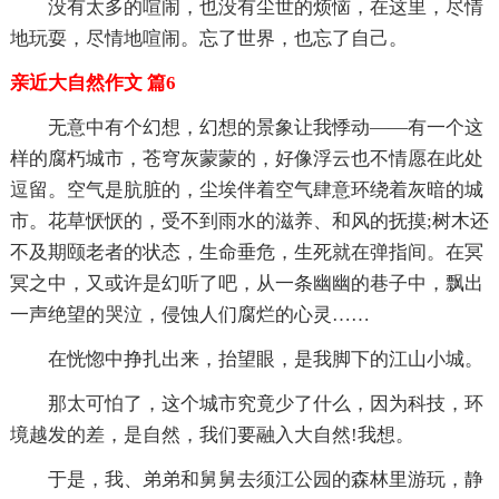
没有太多的喧闹，也没有尘世的烦恼，在这里，尽情
地玩耍，尽情地喧闹。忘了世界，也忘了自己。
亲近大自然作文 篇6
无意中有个幻想，幻想的景象让我悸动——有一个这
样的腐朽城市，苍穹灰蒙蒙的，好像浮云也不情愿在此处
逗留。空气是肮脏的，尘埃伴着空气肆意环绕着灰暗的城
市。花草恹恹的，受不到雨水的滋养、和风的抚摸;树木还
不及期颐老者的状态，生命垂危，生死就在弹指间。在冥
冥之中，又或许是幻听了吧，从一条幽幽的巷子中，飘出
一声绝望的哭泣，侵蚀人们腐烂的心灵……
在恍惚中挣扎出来，抬望眼，是我脚下的江山小城。
那太可怕了，这个城市究竟少了什么，因为科技，环
境越发的差，是自然，我们要融入大自然!我想。
于是，我、弟弟和舅舅去须江公园的森林里游玩，静