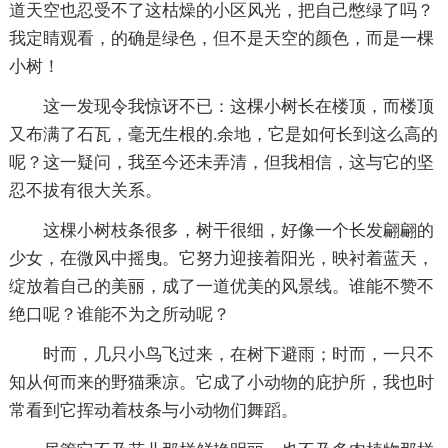
道天空也忍受不了这枯燥的小区风光，把自己憋绿了吗？
我定睛观看，的确是绿色，但不是天空的颜色，而是一棵
小树！
这一发现令我惊讶不已：这棵小树长在楼顶，而楼顶
又布满了石瓦，毫无生根的.余地，它是如何长到这么高的
呢？这一疑问，我至今还未弄清，但我相信，这与它的坚
忍不拔有很大关系。
这棵小树枝条很多，树干很细，好像一个长发翩翩的
少女，在微风中摇曳。它努力迎接着阳光，映衬着蓝天，
绽放着自己的美丽，成了一道优美的风景线。谁能不赞不
绝口呢？谁能不为之所动呢？
时而，几只小鸟飞过来，在树下避雨；时而，一只不
知从何而来的野猫乘凉。它成了小动物的庇护所，我也时
常看到它挥动着枝条与小动物们舞蹈。