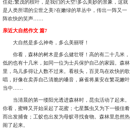
住处;繁茂的枝叶，是我们的天空!多么美妙的景象，这就
是人类所谓的尘世之美?在嫩绿的草丛中，传出一阵又一
阵欢快的笑声……
亲近大自然作文 篇7
大自然是多么神奇，多么美丽呀！
你看，森林的树木是多么健壮呀！高的有二十几米，
低的也有十几米，如同一位为士兵保护自己的家园。森林
里，鸟儿多得让人数不过来。看枝头，百灵鸟在欢快的歌
唱，好像在卖弄自己清脆的嗓音，麻雀将巢安在繁花嫩叶
当中……
当清晨的第一缕阳光透进森林时，昆虫活动了起来。
你看，蜜蜂又开始采起了花蜜；七星瓢虫又为下一顿佳肴
而出发捕食；工蚁也出发为母蚁寻找食物。森林里忽然热
闹了起来。