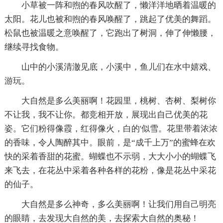
小草被一阵和煦的春风吹醒了，懒洋洋地晒着温暖的
太阳。花儿也被和煦的春风唤醒了，跳起了优美的舞蹈。
松鼠也被温暖之意唤醒了，它跑出了树洞，伸了伸懒腰，
继续寻找食物。
山中的小溪清澈见底，小溪中，鱼儿们在水中嬉戏、
游玩。
大自然是多么美丽啊！花园里，桃树、杏树、梨树你
不让我，我不让你。都竞相开放，展现出自己优美的花
姿。它们粉得像霞，红得像火，白的'似雪。花里带着浓浓
的香味，令人陶醉其中。眼前，是“成千上万”的蜜蜂在欢
快的采着香甜的花蜜。蝴蝶也不示弱，大大小小的蝴蝶飞
来飞去，在花丛中采着各种各样的花粉，像是花丛中采花
的仙子。
大自然是多么神奇，多么美丽啊！让我们用自己明亮
的眼睛，去发现大自然的美，去探索大自然的奥秘！