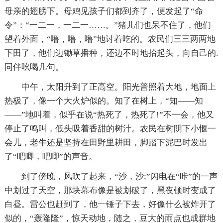
母亲的翅膀下。母鸡见孩子们都到齐了，便发起了“命
令”：“一二一，一二一……。”猪儿们也呆不住了，他们
望着外面，“噜，噜，噜”地讨着吃的。农民们三三两两地
下田了，他们边锄草播种，还边不时地抬起头，向自己的.
同伴吆喝几句。
中午，太阳升到了正高空。阳光普照着大地，地面上
热极了，像一个大火炉似的。知了在树上，“知——知
——”地叫着，似乎在说“热死了，热死了!”不一会，他又
停止了鸣叫，低头吸着香甜的树汁。农民在树阴下小惬一
会儿，老牛还是坚持在田野里耕田，脚踏下泥巴时发出
了“吧唧，吧唧”的声音。
到了傍晚，风吹了起来，“沙，沙;”闪电在“咔”的一声
中划过了天空，那块幕布像是被划破了，黑夜顿时变成了
白昼。雷公也赶到了，他一锤子下去，好像什么被炸开了
似的，“轰隆隆”，惊天动地，随之，豆大的雨点也成群地