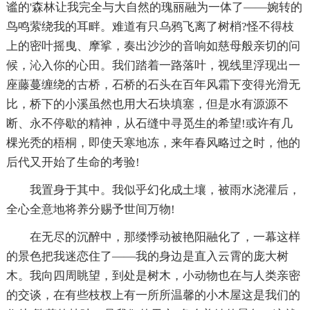
谧的'森林让我完全与大自然的瑰丽融为一体了——婉转的
鸟鸣萦绕我的耳畔。难道有只乌鸦飞离了树梢?怪不得枝
上的密叶摇曳、摩挲，奏出沙沙的音响如慈母般亲切的问
候，沁入你的心田。我们踏着一路落叶，视线里浮现出一
座藤蔓缠绕的古桥，石桥的石头在百年风霜下变得光滑无
比，桥下的小溪虽然也用大石块填塞，但是水有源源不
断、永不停歇的精神，从石缝中寻觅生的希望!或许有几
棵光秃的梧桐，即使天寒地冻，来年春风略过之时，他的
后代又开始了生命的考验!
我置身于其中。我似乎幻化成土壤，被雨水浇灌后，
全心全意地将养分赐予世间万物!
在无尽的沉醉中，那缕悸动被艳阳融化了，一幕这样
的景色把我迷恋住了——我的身边是直入云霄的庞大树
木。我向四周眺望，到处是树木，小动物也在与人类亲密
的交谈，在有些枝杈上有一所所温馨的小木屋这是我们的