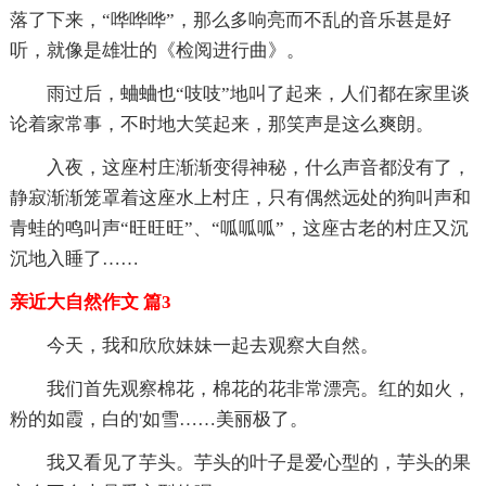
落了下来，“哗哗哗”，那么多响亮而不乱的音乐甚是好
听，就像是雄壮的《检阅进行曲》。
雨过后，蛐蛐也“吱吱”地叫了起来，人们都在家里谈
论着家常事，不时地大笑起来，那笑声是这么爽朗。
入夜，这座村庄渐渐变得神秘，什么声音都没有了，
静寂渐渐笼罩着这座水上村庄，只有偶然远处的狗叫声和
青蛙的鸣叫声“旺旺旺”、“呱呱呱”，这座古老的村庄又沉
沉地入睡了……
亲近大自然作文 篇3
今天，我和欣欣妹妹一起去观察大自然。
我们首先观察棉花，棉花的花非常漂亮。红的如火，
粉的如霞，白的'如雪……美丽极了。
我又看见了芋头。芋头的叶子是爱心型的，芋头的果