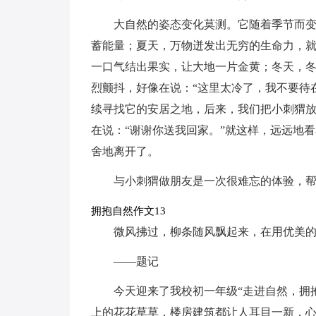
大自然的姿态变化莫测。它随着季节而
蓄能量；夏天，万物迸发出无穷的生命力，就
一口气结出果实，让大地一片金黄；冬天，
烈颤抖，好像在说：“这里太冷了，我不要待
续寻找它的安居之地，后来，我们把小刺猬
在说：“谢谢你送我回家。”就这样，远远地
舍地离开了。
与小刺猬做朋友是一次很难忘的体验，
拥抱自然作文13
微风拂过，柳条随风飘起来，在用优美
——题记
今天迎来了我校初一年级“走进自然，拥
上的花花草草，楼房建筑都让人耳目一新，