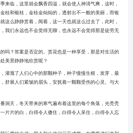
秋季来临，这里就会飘香四溢，就会使人神清气爽，这时，
为金桂和银桂，金桂金灿灿的，透射出不一般的美丽，而银
我就这么静静赏着，闻着，这一天也就这么过去了，此时，
时，我们永远也不会觉得无聊，也永远不会觉得那是徒劳无
用的吗？答案是否定的。赏花也是一种享受，那是对生活的
一处美景静静地欣赏呢？
仙，灌溉了人们心中的那颗种子，种子慢慢生根，发芽，最
亲，舒展人们紧皱的眉头，安抚着一颗颗受伤的心灵。与大
一番洞天，冬天带来的寒气遍布着这里的每个角落，光秃秃
是一片片的白，白得令人傻住，白得令人呆住，白得令人忘