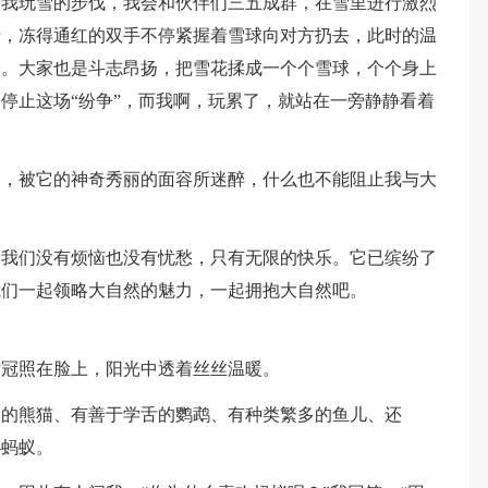
了我玩雪的步伐，我会和伙伴们三五成群，在雪里进行激烈
情，冻得通红的双手不停紧握着雪球向对方扔去，此时的温
冷。大家也是斗志昂扬，把雪花揉成一个个雪球，个个身上
停止这场“纷争”，而我啊，玩累了，就站在一旁静静看着
倒，被它的神奇秀丽的面容所迷醉，什么也不能阻止我与大
，我们没有烦恼也没有忧愁，只有无限的快乐。它已缤纷了
我们一起领略大自然的魅力，一起拥抱大自然吧。
树冠照在脸上，阳光中透着丝丝温暖。
爱的熊猫、有善于学舌的鹦鹉、有种类繁多的鱼儿、还
—蚂蚁。