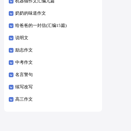
8篇）
机器猫作文汇编九篇
奶奶的味道作文
给爸爸的一封信(汇编15篇)
说明文
励志作文
中考作文
名言警句
续写改写
高三作文