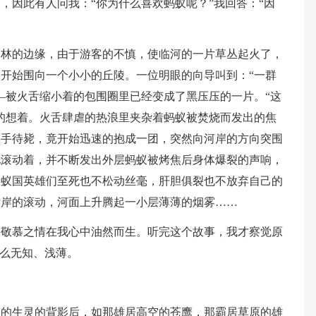
，因此有人问我：“你为什么喜欢蚂蚁呢？”我回答：“因
森林的边缘，由于游客的不慎，使临河的一片草丛起火了，
开始围向一个小小的丘陵。一位明眼的向导叫到：“一群
—被火舌缩小着的包围圈里已经变成了黑压压的一片。“这
的想着。火舌肆虐的热浪里夹杂着蚂蚁被焚烧而发出的焦
束手待毙，竟开始迅速的抱成一团，突然向河岸的方向突围
地滚动着，并不断发出外层蚂蚁被烤焦后身体爆裂的声响，
的蚁国英雄们至死也不松动丝毫，肝胆俱裂也不放弃自己的
对岸的滚动，河面上升腾起一小层薄薄的烟雾……
，敬慕之情在我心中油然而生。听完这个故事，我才察觉原
多么无知、浅薄。
伟的生灵的背影后，如那雄居高空的苍鹰，那霸居草原的雄