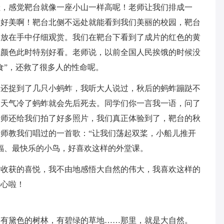
哇，感觉靶台就像一座小山一样高呢！老师让我们排成一
景好美啊！靶台北侧不远处就能看到我们美丽的校园，靶台
了放在手中仔细观赏。我们在靶台下看到了成片的红色的黄
，颜色此时特别好看。老师说，以前全国人民挨饿的时候没
食”，还救了很多人的性命呢。
学还捉到了几只小蚂蚱，我听大人说过，秋后的蚂蚱蹦跶不
，天气冷了蚂蚱就会先后死去。同学们你一言我一语，问了
老师还给我们拍了好多照片，我们真正体验到了，靶台的秋
师教我们唱过的一首歌：“让我们荡起双桨，小船儿推开
福、最快乐的小鸟，好喜欢这样的外堂课。
这收获的喜悦，我不由地感悟大自然的伟大，我喜欢这样的
开心啦！
，有黛色的树林，有碧绿的草地……那里，就是大自然。