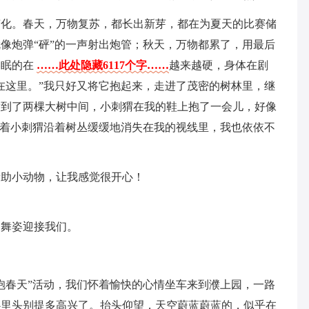
变化。春天，万物复苏，都长出新芽，都在为夏天的比赛储
像炮弹“砰”的一声射出炮管；秋天，万物都累了，用最后
冬眠的在
……此处隐藏6117个字……
越来越硬，身体在剧
在这里。”我只好又将它抱起来，走进了茂密的树林里，继
放到了两棵大树中间，小刺猬在我的鞋上抱了一会儿，好像
看着小刺猬沿着树丛缓缓地消失在我的视线里，我也依依不
帮助小动物，让我感觉很开心！
的舞姿迎接我们。
抱春天”活动，我们怀着愉快的心情坐车来到濮上园，一路
心里头别提多高兴了。抬头仰望，天空蔚蓝蔚蓝的，似乎在