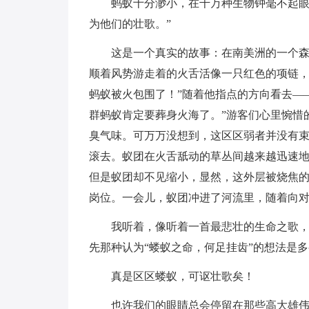
蚂蚁十分渺小，在千万种生物钟毫不起眼
为他们的壮歌。”
这是一个真实的故事：在南美洲的一个
顺着风势游走着的火舌活像一只红色的项链，
蚂蚁被火包围了！”随着他指点的方向看去—
群蚂蚁肯定要葬身火海了。”游客们心里惋惜
臭气味。可万万没想到，这区区弱者并没有
滚去。蚁团在火舌舐动的草丛间越来越迅速
但是蚁团却不见缩小，显然，这外层被烧焦
岗位。一会儿，蚁团冲进了河流里，随着向
我听着，像听着一首最悲壮的生命之歌
先那种认为“蝼蚁之命，何足挂齿”的想法是
真是区区蝼蚁，可讴壮歌矣！
也许我们的眼睛总会停留在那些高大雄