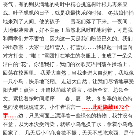
丧气，有的则从满地的树叶中精心挑选树叶根儿再来应
战。叶子飘飘的日子，就是我最快乐的时候。 冬姑娘悄悄
地来到了人间。他的孩子——雪花们落了下来。一夜间，
大地银装素裹，好不美丽！虽然北风呼呼地刮着，可是我
和同学们并不害怕，因为这一天是我们盼望已久的。我们
冲出教室，大家一起堆雪人，打雪仗……我抓起一团雪向
对方打去，“啪！”雪团打在学生的衣服上，变成了一朵朵
洁白的“花”。你追我打，我们的欢歌笑语回荡在操场上，
回荡在校园里。 我爱大自然，当我走进大自然时，我就像
一只小鸟，快乐地飞翔。 走进大自然，让我们尽情地享受
阳光吧！点评： 开篇以简练的语言，概括全文、总领全
文。紧接着按时间顺序——春、夏、秋、冬各季的景色特
色向读者娓娓道来。小作者语言十
……此处隐藏1072个
字……
边，只见河面上漂浮着一些绿色的植物，我并没有
在意，以为水没受污染，就帮小乌龟换了水，拿着小乌龟
回家了。 几天后小乌龟食欲不振，天天不想吃东西。是什