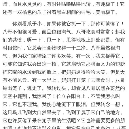
睛，而且水灵灵的，有时还咕噜咕噜地转，有趣极了！它
还有一双橘色的爪子衬着黑白相间的羽毛，美丽极了。
你别看爪子小，如果你被它抓一下，那你可就惨了！
八哥不但很可爱，而且也很淘气。八哥吃食时常常引起我
们的共愤，啄一下，甩一下，甩得地板上到处都是。但有
时很饿时，它总会把食物吃得一干二净。八哥虽然很淘
气，但为我们家增添了许多欢笑。有一次，我去捉弄它，
可能它知道我会出这一招，它就扇动它那强而又力的翅膀
把它喝的水泼到我的脸上，把妈妈逗得哈哈大笑。但是天
有不测风云。有一天早上，妈妈打开笼子去喂食时，八哥
钻出笼子，逃走了。我转过头，却看见八哥居然在蔚然的
天空中翱翔，我惊呆了！伫立在阳台上，不管我怎么叫
它，它也不理我。我伤心地流下了眼泪。但我转念一想，
这只鸟儿飞到大自然里去了，飞到了属于它自己的地方。
它也许厌倦了呆在笼子里的生活吧？它也许需要更多的朋
友吧？也许我不该那么自私，把它留在自己的身边 ！八哥