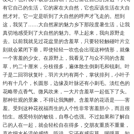
有它自己的生活，它的家在大自然，它也应该生活在大自
然才对。它一定是听到了大自然的呼声才飞走的。想到
这，我笑了……大自然家的魅力乡下那段度暑生活，让我
真切地感受到了大自然的魅力。早上起来，我向原野走
去。以前我就见过花盆里的含羞草，只要轻轻触碰叶片立
刻就会紧闭下垂，即使轻轻一吹也会出现这种情形，就像
一个害羞的少女。在原野上，我看见了与众不同的含羞
草，约二十厘米，分枝很多，遍体散生倒刺毛和锐刺。叶
子是二回羽状复叶，羽片大约有两个，掌状排列，小叶子
约有十几个，长圆形，边缘及叶脉还有小刺毛。淡红色的
花略带点香气。微风吹来，一大片含羞草一起低下了头。
那种壮观的景象，不得让我陶醉。含羞草的花语是――害
羞。受到这种花祝福而生的人个性非常害羞胆小，而且很
怕生。感受特别的敏锐，自尊心也强。不过如果和了解自
己的人在一起，就会轻松自在得多，交朋友重质不重量，
喜欢细水长流的感情。听说，它还有感应草、喝呼草、知