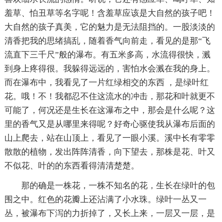
羞草、怕丑草等名字呢！含羞草应该是大自然的孩子吧！
大自然的孩子真美，它的魅力是无法阻挡的。一股淡淡的
清香把我的思绪搞乱，随着香气向前走，看见的是那“飞
流直下三千尺”般的瀑布。有五米多高，水流得很快，溅
到身上疼得很。我躲得远远的，害怕水会溅在我的身上。
而在瀑布中，我看见了一片红绿相交的东西 ，是绿叶红
花。哦！不！我都忍不住这流水的冲击，那花和叶就更不
可能了，何况还是生长在这瀑布之中，那会是什么呢？这
里的香气又是从哪里来得呢？好奇心驱使我从瀑布后面的
山上爬去，站在山顶上，看见了一眼小溪。溪中长有零零
散散的植物，发出阵阵清香，向下望去，那株是花、叶又
不似花、叶的的东西看得清清楚楚。
那的确是一株花，一株不知名的花，生长在绿叶的包
围之中。红色的花瓣上还沾满了小水珠。绿叶一丛又一
丛，被瀑布下泻的力折掉了，又长上来，一层又一层，是