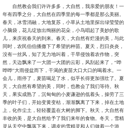
自然教会我们许许多多，大自然，我亲爱的朋友！一
年有四季之分，大自然在四季里的每一季都是那么美丽。
春天，冰雪消融，大地复苏，小草从土地里探出绿莹莹的
小脑袋，花儿绽放出绚丽的花朵，小鸟唱起了美妙的歌
儿，来庆祝春天的到来。春天，大自然有烂漫的美，与此
同时，农民伯伯播撒下了希望的种苗。夏天，烈日炎炎，
没有一丝风，知了无力地叫着，干旱侵蚀着农作物，突
然，天边飘来了一大团一大团的云彩，风刮起来了，“哗
哗哗”大雨侵盆而下，干渴的麦苗大口大口的喝着水。一
会儿，雨停了，麦苗喝足了水，似乎长得更加强壮了。夏
天，大自然有希望的美，同时，也教会了我们等待。秋
天，果实成熟了，沉甸甸的小麦谦逊的低着头，操劳了三
季的叶子们，开始变黄变枯，渐渐飘离了下来，掉在土地
上，化作尘土，轻轻覆盖在大树的脚下。秋天，大自然有
丰收的美，是大自然给予了我们来年的食物。冬天，雪精
灵从天空中飘落下来，调皮的雪精灵和人们做着一个游