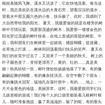
根枝条随风飞舞。溪水又活泼了，它欢快地流着。每当这
时，我总喜欢趴在溪水边的大青石旁，望着淙淙的溪水，
望着水中那五颜六色的小鱼，快乐极了。此时，我感到了
大自然带给我的阳光。 夏天，我最爱做的就是在楼旁的树
林中尽情玩耍。我爱那茂盛的树木，我爱那一缕缕金色的
阳光穿过茂盛的树叶枝条，在地上形成的斑驳的树影。午
后，我和朋友们在树林里一起嬉戏，捕捉蝴蝶，捉迷藏，
在草地上打滚……树林间回荡着我们快乐的笑声。 夏天在
我们的欢笑中过去了，又迎来了一个美丽的秋天。 树上的
叶子颜色变了，变得更漂亮了。黄的、红的……真是美
丽！秋风轻轻一吹，树叶便纷纷扬扬地落了下来。有的像
翩翩起舞的蝴蝶，有的像杂技演员，在空中翻了个跟头；
有的像跳水冠军，猛地扎在落叶群中；有的……地上，一
片片金黄色的地毯，美丽异常。这时，我最爱跟同学们玩
儿拔老根的游戏！我们每个人的口袋里都装着几根树叶根
儿，随时准备挑战，赢了美滋滋的，输了的呢，有的垂头