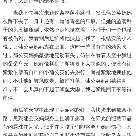
衬下，又是那样的毫不起眼。
当我下午再次来到这条林荫小路时，发现蒲公英妈妈
被踩下去了，身上还有一道道青色的压痕。但她的坠满种
子的头没被压倒，依然坚定地挺立着，小种子们一个也没
有被伤到。我看到后赶忙将她扶起，找了一根结实的小木
棍，让蒲公英妈妈靠在上面。这时一阵强有力的劲风吹
过，蒲公英妈妈微微地晃动着头，仿佛在看着天空中飘过
的朵朵乌云。她好像料到了即将要下大雨似的，便没有让
紧紧依偎着自己的小蒲公英们去旅行，而是紧紧地拽住他
们，不让他们被风吹走、被雨打落。蒲公英妈妈猜得真
准，不一会儿真的下起了倾盆大雨，我赶紧跑回了家等待
雨停。
雨后的天空中出现了美丽的彩虹。我快步来到那条小
路，见到蒲公英妈妈身上挂满了露珠，在阳光的照耀下晶
莹的露珠在闪光，似乎在为孩子们即将离开她而伤心，又
像是在为他们能开始自己的新生活而高兴。这时又有一阵