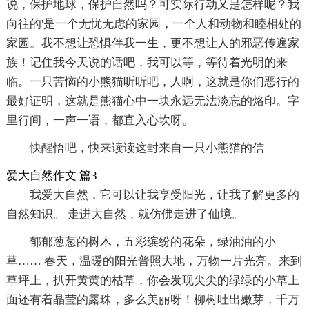
说，保护地球，保护自然吗？可实际行动又是怎样呢？我
向往的'是一个无忧无虑的家园，一个人和动物和睦相处的
家园。我不想让恐惧伴我一生，更不想让人的邪恶传遍家
族！记住我今天说的话吧，我可以等，等待着光明的来
临。一只苦恼的小熊猫听听吧，人啊，这就是你们恶行的
最好证明，这就是熊猫心中一块永远无法淡忘的烙印。字
里行间，一声一语，都直入心坎呀。
快醒悟吧，快来读读这封来自一只小熊猫的信
爱大自然作文 篇3
我爱大自然，它可以让我享受阳光，让我了解更多的
自然知识。 走进大自然，就仿佛走进了仙境。
郁郁葱葱的树木，五彩缤纷的花朵，绿油油的小
草…… 春天，温暖的阳光普照大地，万物一片光亮。来到
草坪上，扒开黄黄的枯草，你会发现尖尖的绿绿的小草上
面还有着晶莹的露珠，多么美丽呀！柳树吐出嫩芽，千万