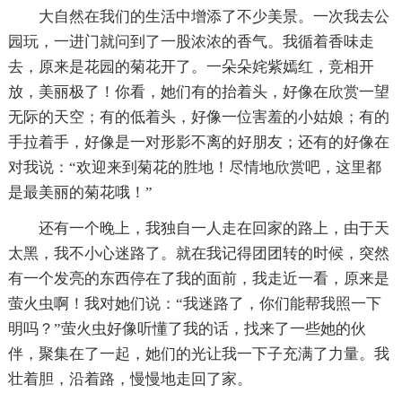
大自然在我们的生活中增添了不少美景。一次我去公
园玩，一进门就问到了一股浓浓的香气。我循着香味走
去，原来是花园的菊花开了。一朵朵姹紫嫣红，竞相开
放，美丽极了！你看，她们有的抬着头，好像在欣赏一望
无际的天空；有的低着头，好像一位害羞的小姑娘；有的
手拉着手，好像是一对形影不离的好朋友；还有的好像在
对我说：“欢迎来到菊花的胜地！尽情地欣赏吧，这里都
是最美丽的菊花哦！”
还有一个晚上，我独自一人走在回家的路上，由于天
太黑，我不小心迷路了。就在我记得团团转的时候，突然
有一个发亮的东西停在了我的面前，我走近一看，原来是
萤火虫啊！我对她们说：“我迷路了，你们能帮我照一下
明吗？”萤火虫好像听懂了我的话，找来了一些她的伙
伴，聚集在了一起，她们的光让我一下子充满了力量。我
壮着胆，沿着路，慢慢地走回了家。