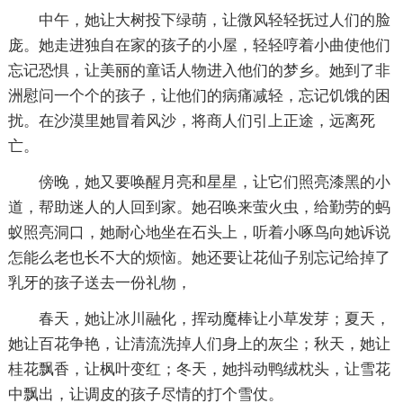
中午，她让大树投下绿萌，让微风轻轻抚过人们的脸
庞。她走进独自在家的孩子的小屋，轻轻哼着小曲使他们
忘记恐惧，让美丽的童话人物进入他们的梦乡。她到了非
洲慰问一个个的孩子，让他们的病痛减轻，忘记饥饿的困
扰。在沙漠里她冒着风沙，将商人们引上正途，远离死
亡。
傍晚，她又要唤醒月亮和星星，让它们照亮漆黑的小
道，帮助迷人的人回到家。她召唤来萤火虫，给勤劳的蚂
蚁照亮洞口，她耐心地坐在石头上，听着小啄鸟向她诉说
怎能么老也长不大的烦恼。她还要让花仙子别忘记给掉了
乳牙的孩子送去一份礼物，
春天，她让冰川融化，挥动魔棒让小草发芽；夏天，
她让百花争艳，让清流洗掉人们身上的灰尘；秋天，她让
桂花飘香，让枫叶变红；冬天，她抖动鸭绒枕头，让雪花
中飘出，让调皮的孩子尽情的打个雪仗。