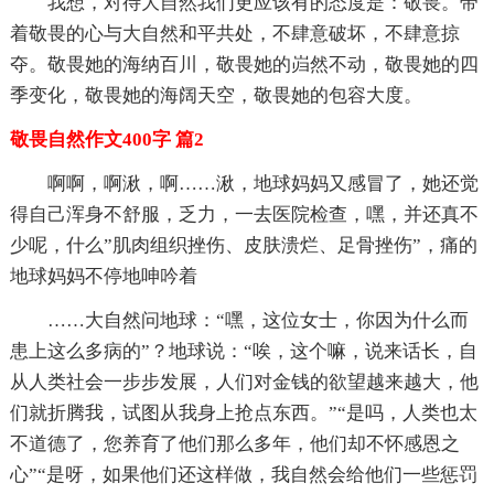
我想，对待大自然我们更应该有的态度是：敬畏。带
着敬畏的心与大自然和平共处，不肆意破坏，不肆意掠
夺。敬畏她的海纳百川，敬畏她的岿然不动，敬畏她的四
季变化，敬畏她的海阔天空，敬畏她的包容大度。
敬畏自然作文400字 篇2
啊啊，啊湫，啊……湫，地球妈妈又感冒了，她还觉
得自己浑身不舒服，乏力，一去医院检查，嘿，并还真不
少呢，什么”肌肉组织挫伤、皮肤溃烂、足骨挫伤”，痛的
地球妈妈不停地呻吟着
……大自然问地球：“嘿，这位女士，你因为什么而
患上这么多病的”？地球说：“唉，这个嘛，说来话长，自
从人类社会一步步发展，人们对金钱的欲望越来越大，他
们就折腾我，试图从我身上抢点东西。”“是吗，人类也太
不道德了，您养育了他们那么多年，他们却不怀感恩之
心”“是呀，如果他们还这样做，我自然会给他们一些惩罚