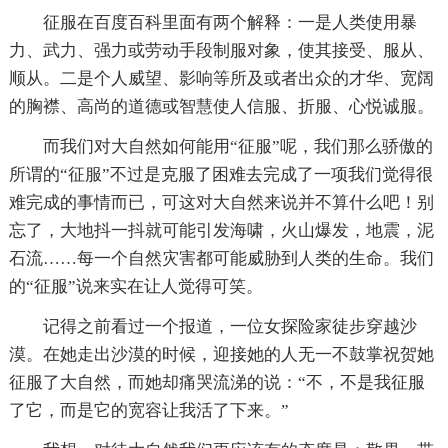
征服在百度百科里面有两个解释：一是人类使用暴
力、武力、强力或劳动手段制服对象，使其接受、服从、
顺从。二是个人威望、影响等所及或者出众的才华、宽阔
的胸襟、高尚的道德或智慧使人信服、折服、心悦诚服。
而我们对大自然如何能用“征服”呢，我们那么骄傲的
所谓的“征服”不过是克服了困难去完成了一项我们觉得很
难完成的事情而已，可这对大自然来说并不算什么吧！别
忘了，大地抖一抖就可能引发海啸，火山爆发，地震，泥
石流……每一个自然灾害都可能威胁到人类的生命。我们
的“征服”说来实在让人觉得可笑。
记得之前看过一个报道，一位女探险家徒步穿越沙
漠。在她走出沙漠的时候，迎接她的人无一不鼓掌祝贺她
征服了大自然，而她却痛哭流涕的说：“不，不是我征服
了它，而是它的宽容让我活了下来。”