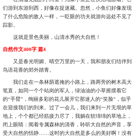
们游到东游到西，好像在捉迷藏。忽然，小鱼们好像发现
了什么危险的敌人一样，一眨眼的功夫就游向远处不见了
踪影。
这就是景色美丽，山清水秀的大自然！
自然作文400字 篇4
又是春光明媚、晴空万里的一天，我和朋友们结伴到
鸟语花香的郊外踏青。
我们走在一条林荫遮掩的小路上，路两旁的树木高大
笔直，如同一个个站岗的军人，绿油油的小草摇摆着它
的“手臂”，绚丽多彩的花儿展开它那迷人的“笑脸”，似乎
在迎接我们的到来。过了一会儿，我们来到一片无垠的草
地上，个个都已经筋疲力尽了，我躺在软绵绵的草地上，
闭上眼睛：闻着专属森林的清香，聆听大自然的声音，享
受大自然的恬静……这时的大自然是多么的美好啊！没有