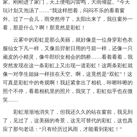
家。刚刚进了家门，天上便电闪雷鸣，大雨倾盆。“今天
玩计划又泡汤了……”我这样想着，闷闷不乐的看着窗
外。过了一会儿，雨突然停了，太阳出来了，我往窗外一
看，那是什么？啊！那竟然是彩虹！
云雾中的彩虹是那么美丽，就好像是一位身穿彩色衣
服仙女下凡一样，又像后羿射日用的弓箭一样，还像一只
顽皮的小精灵，像牛郎织女相会的鹊桥……看着看着，我
突然发现在这一条彩虹上又出现一道彩虹！这两条彩虹就
像一对孪生姐妹一样挂在天空。啊，这竟然是“双虹”！这
可真是彩虹中的奇观啊！我赶紧拿出了相机，咔嚓咔嚓的
照个不停，看着相机里的照片，我笑了，彩虹似乎也在微
笑……
彩虹渐渐地消失了，但我还久久的站在窗前，我见到
了，见过了，这美丽的奇景，这无可替代的彩虹，这也真
应了那句老话：“只有经历过风雨，才能看到彩虹！”