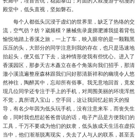
长廊中，埋首苦玩，稳如泰山；对面的大叔漫游于动漫的
殿堂中，低头直视，坚如磐石。
每个人都低头沉浸于虚幻的世界里，缺乏了热络的交
流，空气彷？纺？崴频模？腋械焦录庞掷淝濉我提着背包
愉悦地踏上香溪之旅，一上了车，映入眼帘的是一颗颗黑
压压的头，大部分的同学注意到我的存在，也只是迅速地
抬起头，便又低了下去，这种情形使我有些忧心。进入了
香溪园区，那参天古木矗立在各个角落向我们招手，那清
澈小溪流遍整座森林跟我们问好那清新祥和的幽境令人悠
然神往，陶醉其中，忘却所有俗事。我无意地回首，竟发
现几位同学还专注于手上的手机，对周围美丽的环境浑然
不觉，真所谓入宝山，空手回，这让我回忆起前天的报
导，有名少年因为低头玩手机，没有注意来车，而丧失生
命，同时我也想起爸爸曾说的话，电子产品是方便我们的
工具，千万不要成为他们的奴隶，低头族成天生活在虚拟
当中，他们渐渐脱离现实，失去了人与人的联系，甚至丢