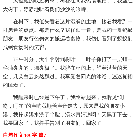
风轻轻的吹过树林，树都在向我热情地招手，我坐在
大树下，静静地听着树们沙沙的吟诗。
在树下，我低头看着这片湿润的土地，接着我看到一
群黑色的点点。那是什么？我仔细一看，是我的一群蚂蚁
朋友，朋友行色匆匆的搬运着食物，我仿佛看到了蚂蚁们
找到食物时的笑容。
正午时分，太阳照射到树叶上，叶子像打了一层蜡一
样油亮亮的，漂亮极了。我躺在草的上，望着湛蓝的天
空，几朵白云悠然飘过。我享受着阳光的沐浴，迷迷糊糊
的睡着了。
我醒来时已经是下午了，我刚站起来，就听见“叮
咚，叮咚”的声响我顺着声音走去，原来是我的朋友小
溪，我捧起溪水洗了个脸，溪水真清凉啊！天黑了下去，
我要回家了，我挥手告别了朋友们，回家了。
自然作文400字 篇7