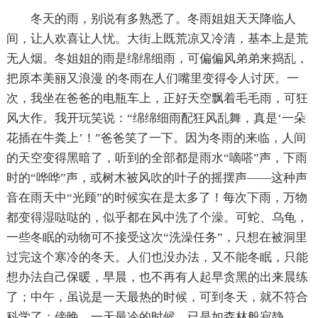
冬天的雨，别说有多熟悉了。冬雨姐姐天天降临人
间，让人欢喜让人忧。大街上既荒凉又冷清，基本上是荒
无人烟。冬姐姐的雨是绵绵细雨，可偏偏风弟弟来捣乱，
把原本美丽又浪漫 的冬雨在人们嘴里变得令人讨厌。一
次，我坐在爸爸的电瓶车上，正好天空飘着毛毛雨，可狂
风大作。我开玩笑说：“绵绵细雨配狂风乱舞，真是‘一朵
花插在牛粪上’！”爸爸笑了一下。因为冬雨的来临，人间
的天空变得黑暗了，听到的全部都是雨水“嘀嗒”声，下雨
时的“哗哗”声，或树木被风吹的叶子的摇摆声——这种声
音在雨天中“光顾”的时候实在是太多了！每次下雨，万物
都变得湿哒哒的，似乎都在风中洗了个澡。可蛇、乌龟，
一些冬眠的动物可不接受这次“洗澡任务”，只想在被洞里
过完这个寒冷的冬天。人们也没办法，又不能冬眠，只能
想办法自己保暖，早晨，也不再有人起早贪黑的出来晨练
了；中午，虽说是一天最热的时候，可到冬天，就不符合
科学了；傍晚，一天最冷的时候，已是如森林般寂静……