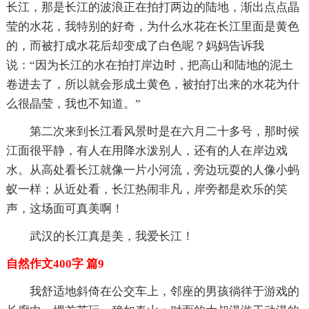
长江，那是长江的波浪正在拍打两边的陆地，渐出点点晶
莹的水花，我特别的好奇，为什么水花在长江里面是黄色
的，而被打成水花后却变成了白色呢？妈妈告诉我
说：“因为长江的水在拍打岸边时，把高山和陆地的泥土
卷进去了，所以就会形成土黄色，被拍打出来的水花为什
么很晶莹，我也不知道。”
第二次来到长江看风景时是在六月二十多号，那时候
江面很平静，有人在用降水泼别人，还有的人在岸边戏
水。从高处看长江就像一片小河流，旁边玩耍的人像小蚂
蚁一样；从近处看，长江热闹非凡，岸旁都是欢乐的笑
声，这场面可真美啊！
武汉的长江真是美，我爱长江！
自然作文400字 篇9
我舒适地斜倚在公交车上，邻座的男孩徜徉于游戏的