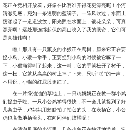
花正在竞相开放着，好像在比赛谁开得花更漂亮呢！小河
清澈见底，宛如一条透明的蓝绸子。一阵风吹过，水面上
荡漾起了一道道波纹，阳光照在水面上，银花朵朵，可真
漂亮啊！远处那连绵起伏的高山映入了我的眼帘，它们可
是真雄伟啊！
瞧！那儿有一只顽皮的小猴正在爬树，原来它正在要
捉小鸟。小猴一举手，正要捉到小鸟的时候被它啄了一
下，小猴痛得叫了起来，这一叫，它的手就松开了树干，
这一松，它就从高高的树上掉了下来。只听“啪”的一声，
不用说，小猴的红屁股更红了。
在一片绿油油的草地上，一只鸡妈妈正在教一群小鸡
们捉虫子吃。一只小公鸡学得很快，不一会儿就捉到了好
几条虫子，鸡妈妈用翅膀拍了拍它的头，在表扬它，小公
鸡也高傲地扬着头，在向同伴们炫耀呢！
在清澈见底的小河里，几条小鱼正在快活地游着。它