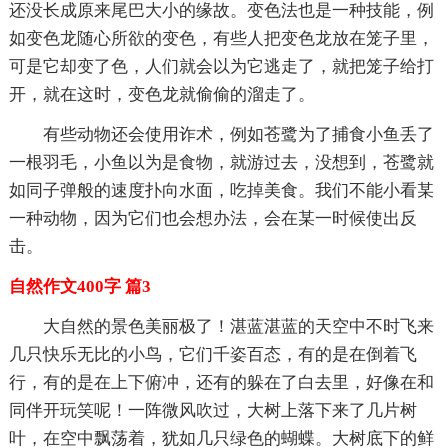
还没长成原来尾巴大小的缘故。变色法也是一种技能，例
如变色龙随心所欲的变色，有些人把变色龙放在笼子里，
可是它却变了色，人们就会以为它逃走了，就把笼子给打
开，就在这时，变色龙就偷偷的溜走了。
有些动物还会使用诈术，例如苍鹭为了捕食小鱼丢了
一根羽毛，小鱼以为是食物，就游过去，没想到，苍鹭就
如同子弹般的速度扑向水面，吃掉美食。我们不能小看某
一种动物，因为它们也会想办法，会在某一时候使出反
击。
自然作文400字 篇3
大自然的景色美丽极了！湛蓝湛蓝的天空中不时飞来
几只快乐无比的小鸟，它们千姿百态，有的是在倒着飞
行，有的是在上下俯冲，还有的躲在了白去里，好像在和
同伴开玩笑呢！一阵微风吹过，大树上落下来了几片树
叶，在空中飘荡着，犹如几只绿色的蝴蝶。大树底下的鲜