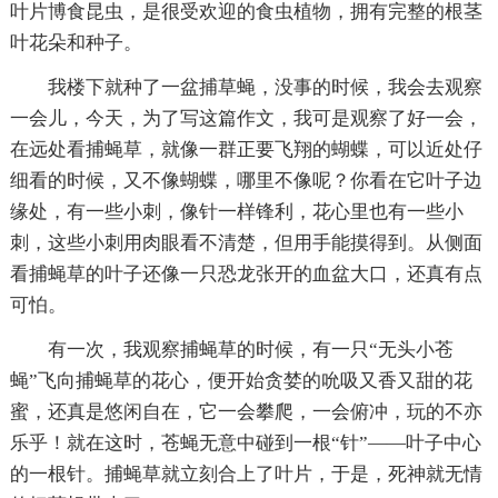
叶片博食昆虫，是很受欢迎的食虫植物，拥有完整的根茎
叶花朵和种子。
我楼下就种了一盆捕草蝇，没事的时候，我会去观察
一会儿，今天，为了写这篇作文，我可是观察了好一会，
在远处看捕蝇草，就像一群正要飞翔的蝴蝶，可以近处仔
细看的时候，又不像蝴蝶，哪里不像呢？你看在它叶子边
缘处，有一些小刺，像针一样锋利，花心里也有一些小
刺，这些小刺用肉眼看不清楚，但用手能摸得到。从侧面
看捕蝇草的叶子还像一只恐龙张开的血盆大口，还真有点
可怕。
有一次，我观察捕蝇草的时候，有一只“无头小苍
蝇”飞向捕蝇草的花心，便开始贪婪的吮吸又香又甜的花
蜜，还真是悠闲自在，它一会攀爬，一会俯冲，玩的不亦
乐乎！就在这时，苍蝇无意中碰到一根“针”——叶子中心
的一根针。捕蝇草就立刻合上了叶片，于是，死神就无情