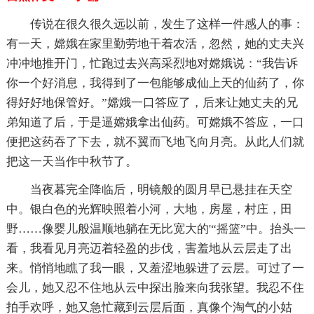
传说在很久很久远以前，发生了这样一件感人的事：
有一天，嫦娥在家里勤劳地干着农活，忽然，她的丈夫兴
冲冲地推开门，忙跑过去兴高采烈地对嫦娥说：“我告诉
你一个好消息，我得到了一包能够成仙上天的仙药了，你
得好好地保管好。”嫦娥一口答应了，后来让她丈夫的兄
弟知道了后，于是逼嫦娥拿出仙药。可嫦娥不答应，一口
便把这药吞了下去，就不翼而飞地飞向月亮。从此人们就
把这一天当作中秋节了。
当夜暮完全降临后，明镜般的圆月早已悬挂在天空
中。银白色的光辉映照着小河，大地，房屋，村庄，田
野……像婴儿般温顺地躺在无比宽大的'“摇篮”中。抬头一
看，我看见月亮迈着轻盈的步伐，害羞地从云层走了出
来。悄悄地瞧了我一眼，又羞涩地躲进了云层。可过了一
会儿，她又忍不住地从云中探出脸来向我张望。我忍不住
拍手欢呼，她又急忙藏到云层后面，真像个淘气的小姑