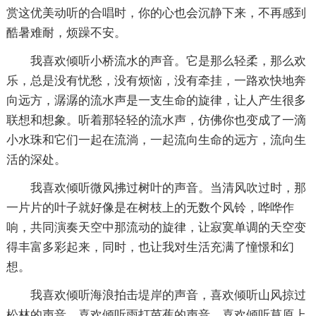
赏这优美动听的合唱时，你的心也会沉静下来，不再感到
酷暑难耐，烦躁不安。
我喜欢倾听小桥流水的声音。它是那么轻柔，那么欢
乐，总是没有忧愁，没有烦恼，没有牵挂，一路欢快地奔
向远方，潺潺的流水声是一支生命的旋律，让人产生很多
联想和想象。听着那轻轻的流水声，仿佛你也变成了一滴
小水珠和它们一起在流淌，一起流向生命的远方，流向生
活的深处。
我喜欢倾听微风拂过树叶的声音。当清风吹过时，那
一片片的叶子就好像是在树枝上的无数个风铃，哗哗作
响，共同演奏天空中那流动的旋律，让寂寞单调的天空变
得丰富多彩起来，同时，也让我对生活充满了憧憬和幻
想。
我喜欢倾听海浪拍击堤岸的声音，喜欢倾听山风掠过
松林的声音，喜欢倾听雨打芭蕉的声音，喜欢倾听草原上