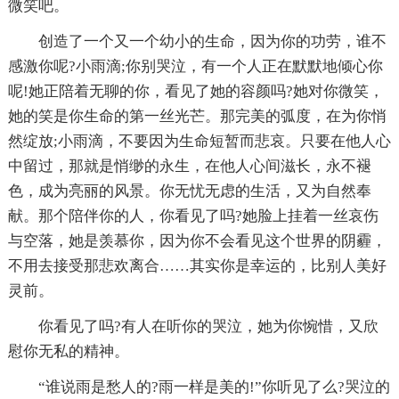
微笑吧。
创造了一个又一个幼小的生命，因为你的功劳，谁不
感激你呢?小雨滴;你别哭泣，有一个人正在默默地倾心你
呢!她正陪着无聊的你，看见了她的容颜吗?她对你微笑，
她的笑是你生命的第一丝光芒。那完美的弧度，在为你悄
然绽放;小雨滴，不要因为生命短暂而悲哀。只要在他人心
中留过，那就是悄缈的永生，在他人心间滋长，永不褪
色，成为亮丽的风景。你无忧无虑的生活，又为自然奉
献。那个陪伴你的人，你看见了吗?她脸上挂着一丝哀伤
与空落，她是羡慕你，因为你不会看见这个世界的阴霾，
不用去接受那悲欢离合……其实你是幸运的，比别人美好
灵前。
你看见了吗?有人在听你的哭泣，她为你惋惜，又欣
慰你无私的精神。
“谁说雨是愁人的?雨一样是美的!”你听见了么?哭泣的