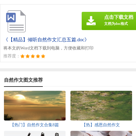
点击下载文档
文档为doc格式
《【精品】倾听自然作文汇总五篇.doc》
将本文的Word文档下载到电脑，方便收藏和打印
推荐度：
自然作文图文推荐
【热门】自然作文合集8篇
【热】感恩自然作文