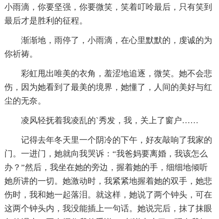
小雨滴，你要坚强，你要微笑，笑着叮呤最后，只有笑到
最后才是胜利的征程。
渐渐地，雨停了，小雨滴，在心里默默的，虔诚的为
你祈祷。
彩虹甩出唯美的衣角，羞涩地追逐，微笑。她不会悲
伤，因为她看到了最美的境界，她懂了，人间的美好与红
尘的无奈。
凌风轻抚着我凌乱的`秀发，我，关上了窗户……
记得去年冬天里一个阴冷的下午，好友敲响了我家的
门。一进门，她就向我哭诉：“我爸妈要离婚，我该怎么
办？”然后，我坐在她的旁边，握着她的手，细细地倾听
她所讲的一切。她激动时，我紧紧地握着她的双手，她悲
伤时，我和她一起落泪。就这样，她说了两个钟头，可在
这两个钟头内，我没能插上一句话。她说完后，抹了抹眼