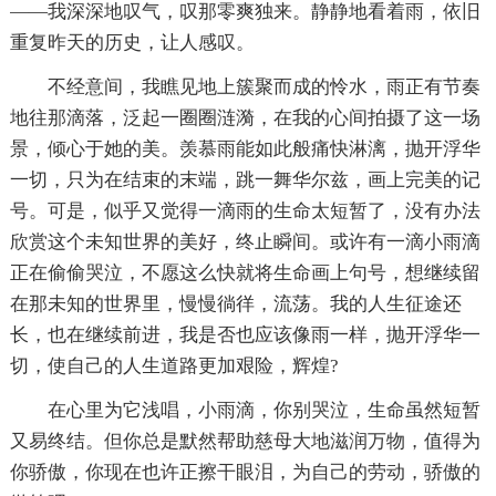
——我深深地叹气，叹那零爽独来。静静地看着雨，依旧
重复昨天的历史，让人感叹。
不经意间，我瞧见地上簇聚而成的怜水，雨正有节奏
地往那滴落，泛起一圈圈涟漪，在我的心间拍摄了这一场
景，倾心于她的美。羡慕雨能如此般痛快淋漓，抛开浮华
一切，只为在结束的末端，跳一舞华尔兹，画上完美的记
号。可是，似乎又觉得一滴雨的生命太短暂了，没有办法
欣赏这个未知世界的美好，终止瞬间。或许有一滴小雨滴
正在偷偷哭泣，不愿这么快就将生命画上句号，想继续留
在那未知的世界里，慢慢徜徉，流荡。我的人生征途还
长，也在继续前进，我是否也应该像雨一样，抛开浮华一
切，使自己的人生道路更加艰险，辉煌?
在心里为它浅唱，小雨滴，你别哭泣，生命虽然短暂
又易终结。但你总是默然帮助慈母大地滋润万物，值得为
你骄傲，你现在也许正擦干眼泪，为自己的劳动，骄傲的