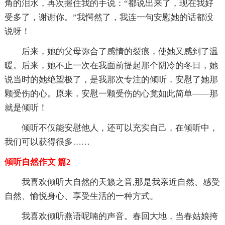
角的泪水，再次握住我的手说：“都说出来了，现在我好
受多了，谢谢你。”我愕然了，我连一句安慰她的话都没
说呀！
后来，她的父母弥合了感情的裂痕，使她又感到了温
暖。后来，她不止一次在我面前提起那个阴冷的冬日，她
说当时的她绝望极了，是我那次专注的倾听，安慰了她那
颗受伤的心。原来，安慰一颗受伤的心竟如此简单——那
就是倾听！
倾听不仅能安慰他人，还可以充实自己，在倾听中，
我们可以获得很多……
倾听自然作文 篇2
我喜欢倾听大自然的天籁之音,那是我亲近自然、感受
自然、愉悦身心、享受生活的一种方式。
我喜欢倾听燕语呢喃的声音。春回大地，当春姑娘挎