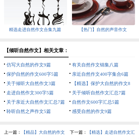
精选走进自然作文合集九篇
【热门】自然的声音作文
【倾听自然作文】相关文章：
仿写大自然的作文9篇
有关自然作文锦集八篇
保护自然的作文600字5篇
亲近自然作文400字集合6篇
关于倾听大自然作文3篇
【精选】保护大自然的作文8
走进自然作文300字5篇
篇
关于倾听自然作文汇总7篇
关于亲近大自然作文汇总7篇
自然作文600字汇总5篇
聆听自然之声作文5篇
感受自然的作文9篇
上一篇：
【精品】大自然的作文
下一篇：
【精选】走进自然作文汇