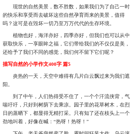
现世的自然美景，数不胜数，如果我们为了自己一时
的快乐和享受而去破坏这些自然孕育而来的美景，值得
吗？这可是在毁坏一切乃至万万代代的生存环境。
植物也好，海洋亦好，四季亦好，但我们也可以从中
获取快乐，一享眼眸之福，它们带给我们的不仅仅是美，
还给予了我们不同的感觉，我们何不留下它们呢？
描写自然的小学作文400字 篇5
炎热的一天，天空中难得有几片白云飘过来为我们遮
阳。
到了中午，人们热得受不住了，一个个汗流侠背，气
喘吁吁，只好到树荫下去乘凉。园子里的花草树木，在烈
日的蒸晒下，都显得无精打采。只有知了还在枝头上一个
劲地叫着，好像在喊：“热呀！热呀！”
下午，老天爷突然变了脸。霎时间狂风大作，乌云滚