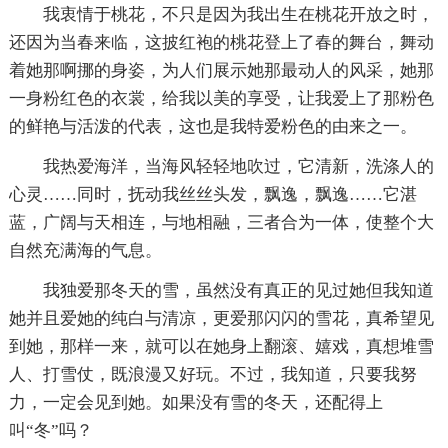
我衷情于桃花，不只是因为我出生在桃花开放之时，
还因为当春来临，这披红袍的桃花登上了春的舞台，舞动
着她那啊挪的身姿，为人们展示她那最动人的风采，她那
一身粉红色的衣裳，给我以美的享受，让我爱上了那粉色
的鲜艳与活泼的代表，这也是我特爱粉色的由来之一。
我热爱海洋，当海风轻轻地吹过，它清新，洗涤人的
心灵……同时，抚动我丝丝头发，飘逸，飘逸……它湛
蓝，广阔与天相连，与地相融，三者合为一体，使整个大
自然充满海的气息。
我独爱那冬天的雪，虽然没有真正的见过她但我知道
她并且爱她的纯白与清凉，更爱那闪闪的雪花，真希望见
到她，那样一来，就可以在她身上翻滚、嬉戏，真想堆雪
人、打雪仗，既浪漫又好玩。不过，我知道，只要我努
力，一定会见到她。如果没有雪的冬天，还配得上
叫“冬”吗？