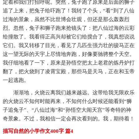
定着和我们打招呼呢。突然，兔子跑了原来是后面的狮子
追了上来，把兔子给吓跑了！我转了个头，“看”到了八仙
过海的景象，虽然不比世博会壮观，但还是那么轰轰烈
烈。忽然，兔子和狮子跑来抢镜头了：把八仙过海的云彩
给撞散了。我看得正高兴却被它们给搅合了，我真想说说
它们。我又转移了目光，看见了几匹生强力壮的骏马正在
这一望无际的天宇上尽情地奔跑，好像要驰骋整个天空。
我仔细地看了一下，原来是孙悟空把太上老君的炼丹炉打
翻了，把火烧到了凌霄宝殿，那些马是天马，正在和玉帝
一起逃跑。
渐渐地，火烧云离我们越来越远。这带给我无限欢乐
的火烧云不知何时能再来，不知何什么时候还能看到“狮
子追兔子”、“八仙过海”和“孙悟空大闹天宫”等奇特的神
奇景象。不过，我相信一定会再次看到的。我，期待着！
描写自然的小学作文400字 篇4