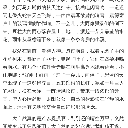
滚，如万马奔腾似的从天边扑来。接着电闪雷鸣，一道道
闪电像火蛇在天空飞舞；一声声震耳欲聋的响雷，震得窗
户上的玻璃“啪啪”作响。不一会儿，大雨像瓢泼似的倒下
来。豆粒大的雨点落在屋上、地上，溅起一朵朵晶莹的水
花。雨水从屋檐流下来，就像一条条奔腾的小溪。
我站在窗前，看得人神。透过雨幕，我看见园子里的
花草树木，都挺直了躯干，竖起了叶子，它们在贪婪地喝
着雨水。有几个小孩打着赤膊在雨里高兴地跑着跳着，不
住地嚷：“好雨！好雨！”过了一会儿，雨停了，碧蓝的天
空出现了一道鲜艳夺目、五彩缤纷的长虹，宛如一座巨大
的彩桥，横在天际。一阵清风吹过，带来一股浓郁的芳
香，使人心情舒畅。太阳公公把自己的身影映在平静的水
面上，津津有味地欣赏着自己红彤彤的脸庞。
大自然真的是难以捉摸啊，刚刚还的晴空万里，突然
间就变成了狂风暴雨，大自然的奇妙永远让我们猜不透。