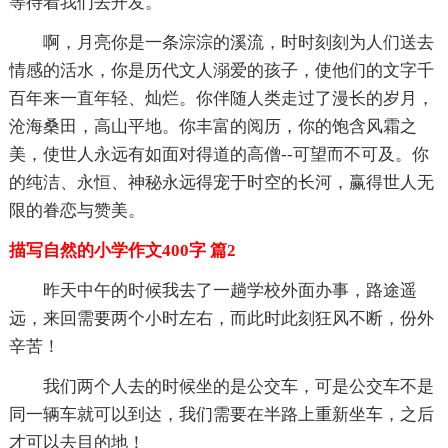
等待着我们去开发。
啊，月亮你是一条淙淙的溪流，时时刻刻为人们送去
情感的活水，你是历代文人溺爱的孩子，使他们的文字千
百年来一直年轻、灿烂。你伴随人类走过了漫长的岁月，
沧海桑田，高山平地。你丰富的阅历，你的饱含风霜之
美，使世人永远有如面对得道的高僧--可望而不可及。你
的纯洁、永恒、神秘永远得宠于时空的长河，赢得世人无
限的眷恋与赞美。
描写自然的小学作文400字 篇2
昨天中午的时候我去了一趟学校外面办事，路途遥
远，来回需要两个小时左右，而此时此刻狂风不断，份外
辛苦！
我们两个人去的时候坐的是公交车，可是公交车不是
同一辆车就可以到达，我们需要在半路上重新坐车，之后
才可以去目的地！