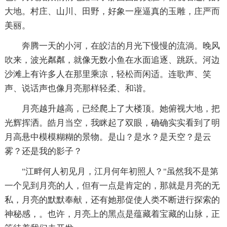
大地。村庄、山川、田野，好象一座逼真的玉雕，庄严而
美丽。
奔腾一天的小河，在皎洁的月光下慢慢的流淌。晚风
吹来，波光粼粼，就像无数小鱼在水面追逐、跳跃。河边
沙滩上有许多人在那里乘凉，轻松而闲适。连歌声、笑
声、说话声也像月亮那样轻柔、和谐。
月亮越升越高，已经爬上了大楼顶。她俯视大地，把
光辉挥洒。皓月当空，我眯起了双眼，确确实实看到了明
月高悬中模模糊糊的景物。是山？是水？是天空？是云
雾？还是我的影子？
"江畔何人初见月，江月何年初照人？"虽然我不是第
一个见到月亮的人，但有一点是肯定的，那就是月亮的无
私，月亮的默默奉献，还有她那促使人类不断进行探索的
神秘感，。也许，月亮上的黑点是蕴藏着宝藏的山脉，正